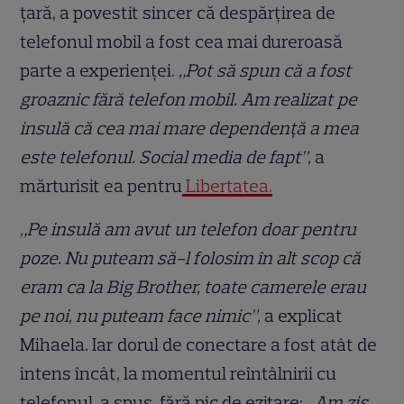
țară, a povestit sincer că despărțirea de
telefonul mobil a fost cea mai dureroasă
parte a experienței.
„Pot să spun că a fost
groaznic fără telefon mobil. Am realizat pe
insulă că cea mai mare dependență a mea
este telefonul. Social media de fapt”,
a
mărturisit ea pentru
Libertatea.
„Pe insulă am avut un telefon doar pentru
poze. Nu puteam să-l folosim în alt scop că
eram ca la Big Brother, toate camerele erau
pe noi, nu puteam face nimic”,
a explicat
Mihaela. Iar dorul de conectare a fost atât de
intens încât, la momentul reîntâlnirii cu
telefonul, a spus, fără pic de ezitare:
„Am zis