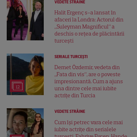
VEDETE STRĂINE
Halit Ergenç s-a lansat în
afaceri la Londra: Actorul din
„Suleyman Magnificul” a
deschis o rețea de plăcintării
turcești
SERIALE TURCEŞTI
Demet Özdemir, vedeta din
„Fata din vis”, are o poveste
impresionantă. Cum a ajuns
12
una dintre cele mai iubite
actrițe din Turcia
VEDETE STRĂINE
Cum își petrec vara cele mai
iubite actrițe din serialele
turcești. Fahriye Evcen, Hande