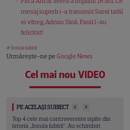
Fiica Ancăi Serea a împlinit 18 ani. Ce
mesaj superb i-a transmis Sarei tatăl
ei vitreg, Adrian Sînă. Fanii l-au
felicitat!
Insula iubirii
Urmărește-ne pe
Google News
Cel mai nou VIDEO
PE ACELAȘI SUBIECT
din
Andrușca, schimbare de look la „Insula
Ella 
Iubirii – Reuniuni”. Ce a dezvăluit despre
„Insu