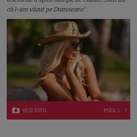
că l-am văzut pe Dumnezeu”.
VEZI
FOTO
POZA
1 / 7