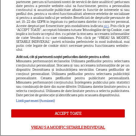
partenere, precum si furnizorii nostri de servicii de date analitice) prelucram
date pentru a permite website-ului sa functioneze, pentru a personaliza
continutul si anunturile publicitare afisate in functie de interesele si/sau
profilul dvs., pentru a va oferi functionalitati aferente retelelor de socializare
Ce este pământul de diatomee
si pentru a analiza traficul pe website. Beneficiati de drepturile prevazute de
art. 15-22 din GDPR in legatura cu prelucrarea datelor cu caracter personal.
și cum se utilizează
Aceste drepturi pot fi exercitate prin modalitatea indicata
aici
. Prin click pe
“ACCEPT TOATE”, acceptati folosirea tuturor Tehnologiilor de tip Cookie, care
implica inclusiv acceptul dvs. cu privire la stocarea/accesarea informatiilor
de catre Vendor-ii cu care colaboram. Prin click pe “VREAU SA MODIFIC
SETARILE INDIVIDUAL” puteti schimba preferintele in mod individual, mai
putin cele legate de cookie strict necesare pentru functionarea website-
ului.
Atât noi, cât și partenerii noștri prelucrăm datele pentru a oferi:
Măsurarea performanței reclamelor. Utilizarea profilurilor pentru selectarea
conținutului personalizat. Stocarea și/sau accesarea informațiilor de pe un
dispozitiv. Dezvoltarea și îmbunătățirea serviciilor. Crearea profilurilor de
conținut personalizat. Utilizarea profilurilor pentru selectarea publicității
ALTE ARTICOLE
personalizate. Crearea profilurilor pentru publicitate personalizată.
Măsurarea performanței conținutului. Înțelegerea publicului prin statistici
sau combinații de date din surse diferite. Utilizarea datelor limitate pentru a
INTERESANTE
selecta conținutul. Utilizarea de date limitate pentru a selecta publicitatea.
Date precise de geolocație și identificarea prin scanarea dispozitivului.
Listă parteneri (furnizori)
ACCEPT TOATE
PRIME VIDEO
VREAU SA MODIFIC SETARILE INDIVIDUAL
Premierele Prime Video din
august 2026: „Reacher”