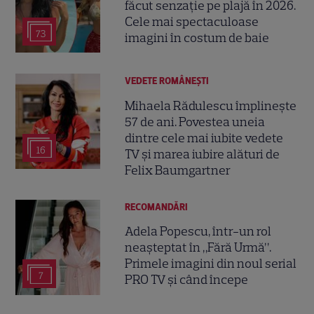
făcut senzație pe plajă în 2026.
Cele mai spectaculoase
73
imagini în costum de baie
VEDETE ROMÂNEŞTI
Mihaela Rădulescu împlinește
57 de ani. Povestea uneia
dintre cele mai iubite vedete
16
TV și marea iubire alături de
Felix Baumgartner
RECOMANDĂRI
Adela Popescu, într-un rol
neașteptat în „Fără Urmă”.
Primele imagini din noul serial
7
PRO TV și când începe