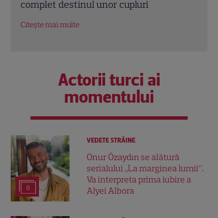
relația cu Andrei după emisiune
logo
lui
Citește mai multe
Citeș
Actorii turci ai
momentului
VEDETE STRĂINE
Onur Özaydın se alătură
serialului „La marginea lumii”.
Va interpreta prima iubire a
6
Alyei Albora