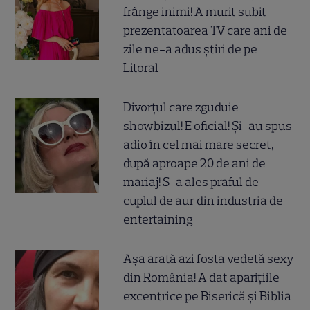
frânge inimi! A murit subit
prezentatoarea TV care ani de
zile ne-a adus știri de pe
Litoral
Divorțul care zguduie
showbizul! E oficial! Și-au spus
adio în cel mai mare secret,
după aproape 20 de ani de
mariaj! S-a ales praful de
cuplul de aur din industria de
entertaining
Așa arată azi fosta vedetă sexy
din România! A dat aparițiile
excentrice pe Biserică și Biblia