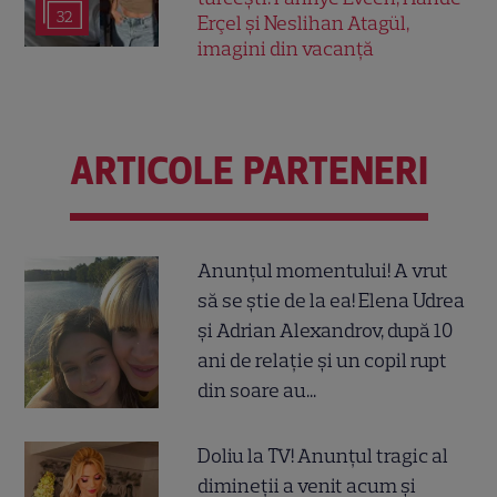
32
Erçel și Neslihan Atagül,
imagini din vacanță
ARTICOLE PARTENERI
Anunțul momentului! A vrut
să se știe de la ea! Elena Udrea
și Adrian Alexandrov, după 10
ani de relație și un copil rupt
din soare au...
Doliu la TV! Anunțul tragic al
dimineții a venit acum și