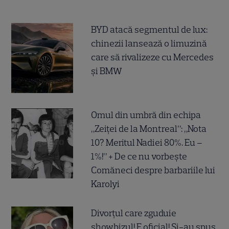
BYD atacă segmentul de lux:
chinezii lansează o limuzină
care să rivalizeze cu Mercedes
și BMW
Omul din umbră din echipa
„Zeiței de la Montreal”: „Nota
10? Meritul Nadiei 80%. Eu –
1%!” + De ce nu vorbește
Comăneci despre barbariile lui
Karolyi
Divorțul care zguduie
showbizul! E oficial! Și-au spus