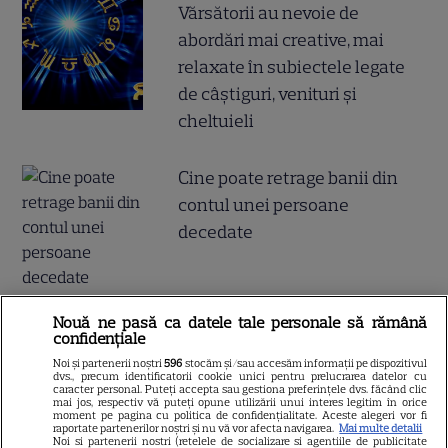
Vărsătorii au nevoie de
abordări mai creative, mai
relaxate în subiectele legate
de câștiguri, venituri și
cheltuieli
Cine poate retrage banii din
contul unei persoane
decedate
Nouă ne pasă ca datele tale personale să rămână
Cum coci vinetele la bloc, fără
confidențiale
să umpli casa de fum
Noi și partenerii noștri
596
stocăm și/sau accesăm informații pe dispozitivul
dvs., precum identificatorii cookie unici pentru prelucrarea datelor cu
caracter personal. Puteți accepta sau gestiona preferințele dvs. făcând clic
mai jos, respectiv vă puteți opune utilizării unui interes legitim în orice
moment pe pagina cu politica de confidențialitate. Aceste alegeri vor fi
raportate partenerilor noștri și nu vă vor afecta navigarea.
Mai multe detalii
Noi si partenerii nostri (retelele de socializare si agentiile de publicitate