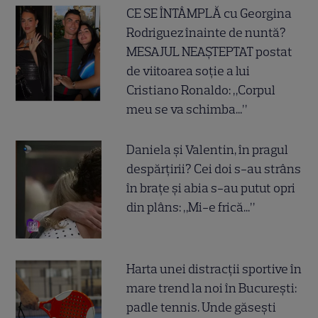
CE SE ÎNTÂMPLĂ cu Georgina
Rodriguez înainte de nuntă?
MESAJUL NEAȘTEPTAT postat
de viitoarea soție a lui
Cristiano Ronaldo: „Corpul
meu se va schimba...”
Daniela și Valentin, în pragul
despărțirii? Cei doi s-au strâns
în brațe și abia s-au putut opri
din plâns: „Mi-e frică...”
Harta unei distracții sportive în
mare trend la noi în București:
padle tennis. Unde găsești