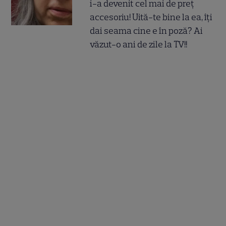
i-a devenit cel mai de preț
accesoriu! Uită-te bine la ea, îți
dai seama cine e în poză? Ai
văzut-o ani de zile la TV!!