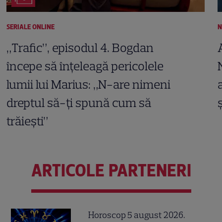
SERIALE ONLINE
N
„Trafic”, episodul 4. Bogdan
începe să înțeleagă pericolele
lumii lui Marius: „N-are nimeni
dreptul să-ți spună cum să
trăiești”
ARTICOLE PARTENERI
Horoscop 5 august 2026.