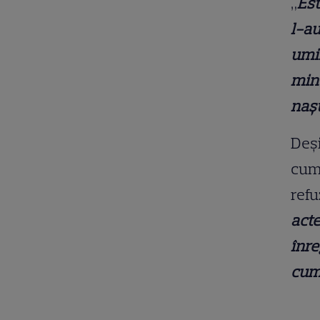
„
Est
l-au
umil
mine
nașt
Deși
cump
refu
acte
înre
cum 