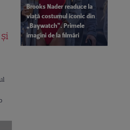
Brooks Nader readuce la
viață costumul iconic din
„Baywatch”. Primele
și
imagini de la filmări
ul
o