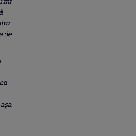
u mi
ă
ntru
a de
a
dea
 așa