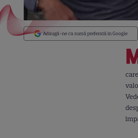
Adaugă-ne ca sursă preferată în Google
care
valo
Vede
desp
împă