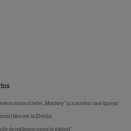
rins
stea motocicletei „Monkey” și a actelor care lipsesc
ntiri blocate în Elveția
cile de milioane merg la părinți”