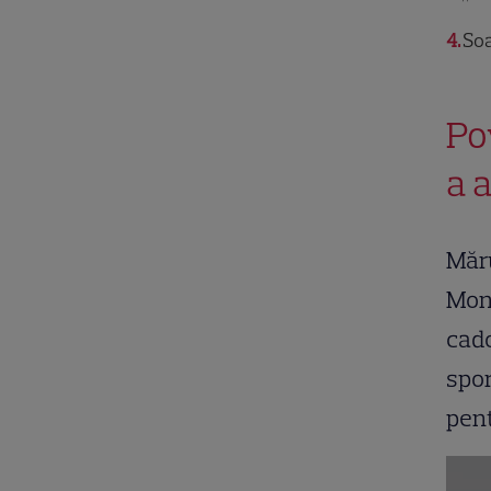
4
Soa
Po
a 
Măru
Monk
cado
spor
pent