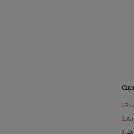
Cup
1
Pove
2
Ami
3
„Ze