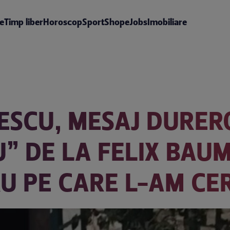
te
Timp liber
Horoscop
Sport
Shop
eJobs
Imobiliare
ESCU, MESAJ DURER
” DE LA FELIX BAU
U PE CARE L-AM CE