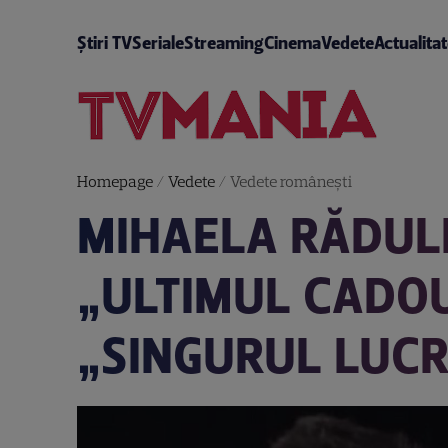
Știri TV
Seriale
Streaming
Cinema
Vedete
Actualita
Homepage
/
Vedete
/
Vedete româneşti
MIHAELA RĂDUL
„ULTIMUL CADOU
„SINGURUL LUCR