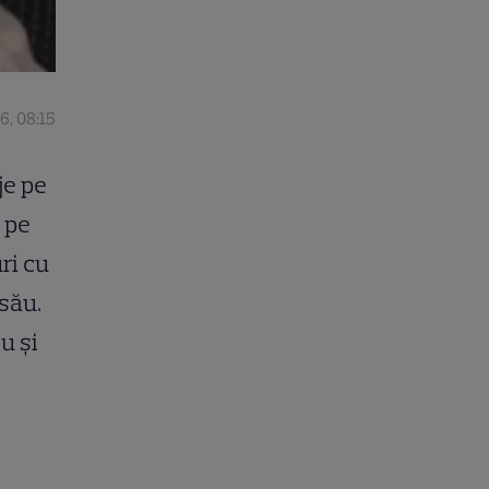
6, 08:15
je pe
e pe
ri cu
său.
u și