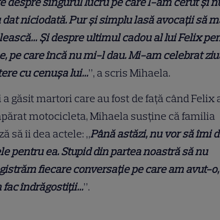
e despre singurul lucru pe care l-am cerut și n
 dat niciodată. Pur și simplu lasă avocații să m
ească… Și despre ultimul cadou al lui Felix pe
, pe care încă nu mi-l dau. Mi-am celebrat ziu
ere cu cenușa lui…
”, a scris Mihaela.
 a găsit martori care au fost de față când Felix 
ărat motocicleta, Mihaela susține că familia
ză să îi dea actele: „
Până astăzi, nu vor să îmi 
le pentru ea. Stupid din partea noastră să nu
gistrăm fiecare conversație pe care am avut-o,
fac îndrăgostiții…
”.