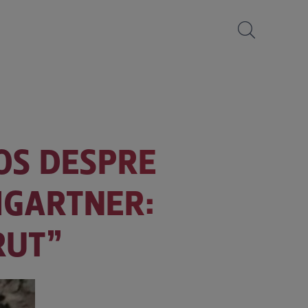
OS DESPRE
MGARTNER:
RUT”