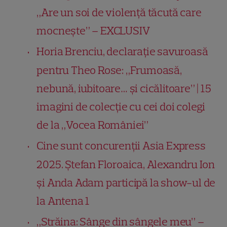
„Are un soi de violență tăcută care
mocnește” – EXCLUSIV
Horia Brenciu, declarație savuroasă
pentru Theo Rose: „Frumoasă,
nebună, iubitoare… și cicălitoare” | 15
imagini de colecție cu cei doi colegi
de la „Vocea României”
Cine sunt concurenții Asia Express
2025. Ștefan Floroaica, Alexandru Ion
și Anda Adam participă la show-ul de
la Antena 1
„Străina: Sânge din sângele meu” –