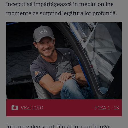
început să împărtășească în mediul online
momente ce surprind legătura lor profundă.
VEZI
FOTO
POZA
1 / 13
Într-un video scurt, filmat într-un hangar,