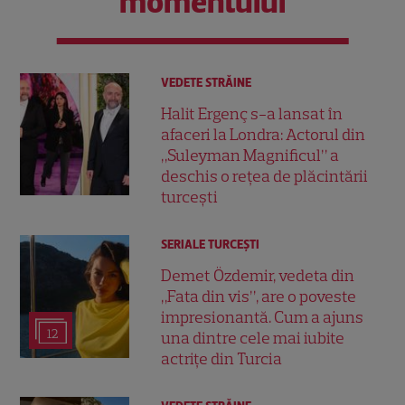
momentului
VEDETE STRĂINE
Halit Ergenç s-a lansat în
afaceri la Londra: Actorul din
„Suleyman Magnificul” a
deschis o rețea de plăcintării
turcești
SERIALE TURCEŞTI
Demet Özdemir, vedeta din
„Fata din vis”, are o poveste
impresionantă. Cum a ajuns
12
una dintre cele mai iubite
actrițe din Turcia