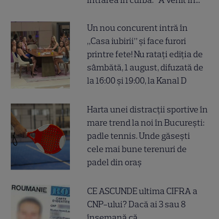
Un nou concurent intră în
„Casa iubirii” și face furori
printre fete! Nu ratați ediția de
sâmbătă, 1 august, difuzată de
la 16:00 și 19:00, la Kanal D
Harta unei distracții sportive în
mare trend la noi în București:
padle tennis. Unde găsești
cele mai bune terenuri de
padel din oraș
CE ASCUNDE ultima CIFRA a
CNP-ului? Dacă ai 3 sau 8
însemană că...