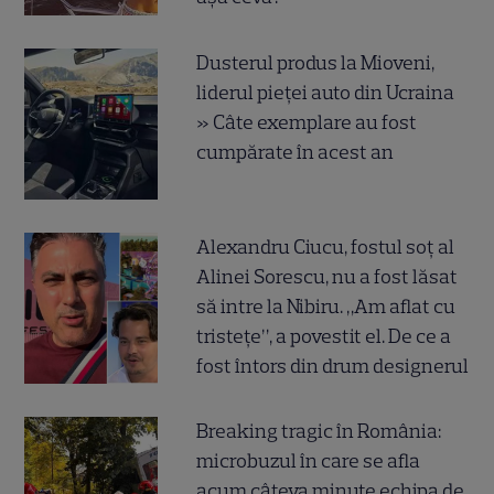
Dusterul produs la Mioveni,
liderul pieței auto din Ucraina
» Câte exemplare au fost
cumpărate în acest an
Alexandru Ciucu, fostul soț al
Alinei Sorescu, nu a fost lăsat
să intre la Nibiru. „Am aflat cu
tristețe”, a povestit el. De ce a
fost întors din drum designerul
Breaking tragic în România:
microbuzul în care se afla
acum câteva minute echipa de