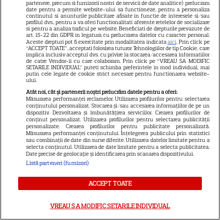
partenere, precum si furnizorii nostri de servicii de date analitice) prelucram
cinematografe pe 7 august
date pentru a permite website-ului sa functioneze, pentru a personaliza
continutul si anunturile publicitare afisate in functie de interesele si/sau
profilul dvs., pentru a va oferi functionalitati aferente retelelor de socializare
si pentru a analiza traficul pe website. Beneficiati de drepturile prevazute de
NETFLIX
art. 15-22 din GDPR in legatura cu prelucrarea datelor cu caracter personal.
Aceste drepturi pot fi exercitate prin modalitatea indicata
aici
. Prin click pe
“ACCEPT TOATE”, acceptati folosirea tuturor Tehnologiilor de tip Cookie, care
Noutăți Netflix în august 2026:
implica inclusiv acceptul dvs. cu privire la stocarea/accesarea informatiilor
Robert De Niro, „Nosferatu” și
de catre Vendor-ii cu care colaboram. Prin click pe “VREAU SA MODIFIC
SETARILE INDIVIDUAL” puteti schimba preferintele in mod individual, mai
noile sezoane din „Outer
putin cele legate de cookie strict necesare pentru functionarea website-
ului.
16
Banks” și „Un veac de
Atât noi, cât și partenerii noștri prelucrăm datele pentru a oferi:
singurătate”
Măsurarea performanței reclamelor. Utilizarea profilurilor pentru selectarea
conținutului personalizat. Stocarea și/sau accesarea informațiilor de pe un
dispozitiv. Dezvoltarea și îmbunătățirea serviciilor. Crearea profilurilor de
conținut personalizat. Utilizarea profilurilor pentru selectarea publicității
VEDETE STRĂINE
personalizate. Crearea profilurilor pentru publicitate personalizată.
Măsurarea performanței conținutului. Înțelegerea publicului prin statistici
Sean Astin din „Stăpânul
sau combinații de date din surse diferite. Utilizarea datelor limitate pentru a
selecta conținutul. Utilizarea de date limitate pentru a selecta publicitatea.
Inelelor” a fost nevoit să își
Date precise de geolocație și identificarea prin scanarea dispozitivului.
vândă casa din cauza
Listă parteneri (furnizori)
14
salariului mic: Câți bani a
primit de fapt
ACCEPT TOATE
VREAU SA MODIFIC SETARILE INDIVIDUAL
VEDETE STRĂINE