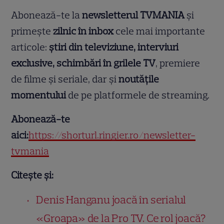
Abonează-te la
newsletterul TVMANIA
și
primește
zilnic în inbox
cele mai importante
articole:
știri din televiziune, interviuri
exclusive, schimbări în grilele TV
, premiere
de filme și seriale, dar și
noutățile
momentului
de pe platformele de streaming.
Abonează-te
aici:
https://shorturl.ringier.ro/newsletter-
tvmania
Citește și:
Denis Hanganu joacă în serialul
«Groapa» de la Pro TV. Ce rol joacă?