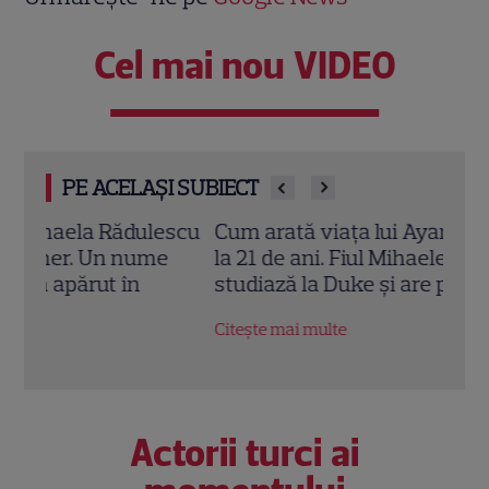
Cel mai nou VIDEO
PE ACELAȘI SUBIECT
escu
Cum arată viața lui Ayan Schwarzenberg
Miha
e
la 21 de ani. Fiul Mihaelei Rădulescu
Negr
studiază la Duke și are planuri mari
„Tele
la zi!
Citește mai multe
Citeș
Actorii turci ai