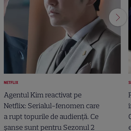
NETFLIX
S
Agentul Kim reactivat pe
Netflix: Serialul-fenomen care
a rupt topurile de audiență. Ce
șanse sunt pentru Sezonul 2