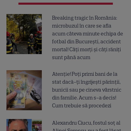
Breaking tragic în România:
microbuzul în care se afla
acum câteva minute echipa de
fotbal din București, accident
mortal! Câți morți și câți răniți
sunt până acum
Atenție! Poți primi bani de la
stat dacă-ți îngrijești părinții,
bunicii sau pe cineva vârstnic
din familie. Acum s-a decis!
Cum trebuie să procedezi
Alexandru Ciucu, fostul soț al
Alinei Sorescu, nu a fost lăsat