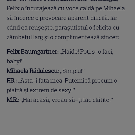
Felix o încurajează cu voce caldă pe Mihaela
să încerce o provocare aparent dificilă. Iar
când ea reușește, parașutistul o felicita cu
zâmbetul larg și o complimentează sincer:
Felix Baumgartner:
„Haide! Poți s-o faci,
baby!”
Mihaela Rădulescu:
„Simplu!”
F.B.:
„Asta-i fata mea! Puternică precum o
piatră și extrem de sexy!”
M.R.:
„Hai acasă, vreau să-ți fac clătite.”