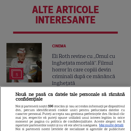
ALTE ARTICOLE
INTERESANTE
CINEMA
Eli Roth revine cu „Omul cu
înghețata mortală”. Filmul
horror în care copiii devin
5
criminali după ce mănâncă
înghețată
Nouă ne pasă ca datele tale personale să rămână
VEDETE STRĂINE
confidențiale
Noi și partenerii noștri
596
stocăm și/sau accesăm informații pe dispozitivul
„Povestea peștelui posac”,
dvs., precum identificatorii cookie unici pentru prelucrarea datelor cu
caracter personal. Puteți accepta sau gestiona preferințele dvs. făcând clic
aventura animată inspirată
mai jos, respectiv vă puteți opune utilizării unui interes legitim în orice
dintr-un bestseller The New
moment pe pagina cu politica de confidențialitate. Aceste alegeri vor fi
raportate partenerilor noștri și nu vă vor afecta navigarea.
Mai multe detalii
11
York Times, ajunge în
Noi si partenerii nostri (retelele de socializare si agentiile de publicitate