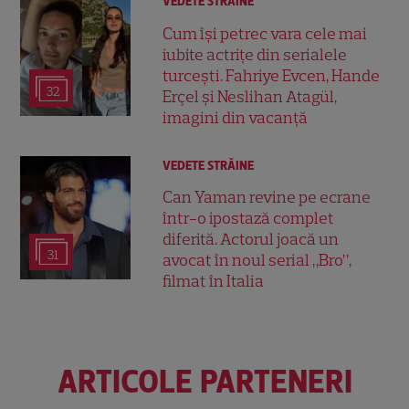
VEDETE STRĂINE
Cum își petrec vara cele mai
iubite actrițe din serialele
turcești. Fahriye Evcen, Hande
32
Erçel și Neslihan Atagül,
imagini din vacanță
VEDETE STRĂINE
Can Yaman revine pe ecrane
într-o ipostază complet
diferită. Actorul joacă un
31
avocat în noul serial „Bro”,
filmat în Italia
ARTICOLE PARTENERI