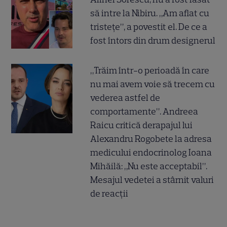
să intre la Nibiru. „Am aflat cu
tristețe”, a povestit el. De ce a
fost întors din drum designerul
„Trăim într-o perioadă în care
nu mai avem voie să trecem cu
vederea astfel de
comportamente”. Andreea
Raicu critică derapajul lui
Alexandru Rogobete la adresa
medicului endocrinolog Ioana
Mihăilă: „Nu este acceptabil”.
Mesajul vedetei a stârnit valuri
de reacții