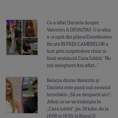
Ce a aflat Daniela despre
Valentin A DEVASTAT-O și abia
s-a oprit din plâns! Dezvăluirea
făcută ÎN FAȚA CAMERELOR a
luat prin surprindere chiar și
fanii emisiunii Casa Iubirii: "Nu
mă așteptam! Am aflat..."
Relația dintre Valentin și
Daniela este pusă sub semnul
întrebării: „Să se despartă aici”.
Aflați ce se va întâmpla în
„Casa iubirii”, joi, 30 iulie, de la
10:00 și 16:30, la Kanal D