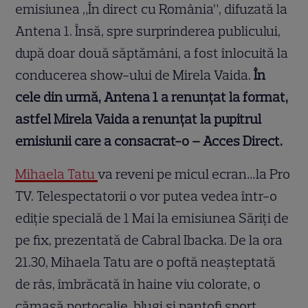
emisiunea „În direct cu România”, difuzată la
Antena 1. Însă, spre surprinderea publicului,
după doar două săptămâni, a fost înlocuită la
conducerea show-ului de Mirela Vaida.
În
cele din urmă, Antena 1 a renunțat la format,
astfel Mirela Vaida a renunțat la pupitrul
emisiunii care a consacrat-o – Acces Direct.
Mihaela Tatu
va reveni pe micul ecran…la Pro
TV. Telespectatorii o vor putea vedea într-o
ediție specială de 1 Mai la emisiunea Săriți de
pe fix, prezentată de Cabral Ibacka. De la ora
21.30, Mihaela Tatu are o poftă neașteptată
de râs, îmbrăcată în haine viu colorate, o
cămașă portocalie, blugi și pantofi sport