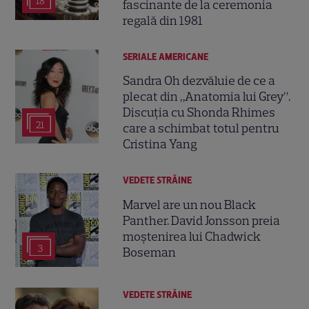
18
fascinante de la ceremonia
regală din 1981
SERIALE AMERICANE
Sandra Oh dezvăluie de ce a
plecat din „Anatomia lui Grey”.
Discuția cu Shonda Rhimes
21
care a schimbat totul pentru
Cristina Yang
VEDETE STRĂINE
Marvel are un nou Black
Panther. David Jonsson preia
moștenirea lui Chadwick
3
Boseman
VEDETE STRĂINE