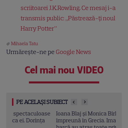
scriitoarei J.K.Rowling. Ce mesaj i-a
transmis public: „Păstrează-ți noul
Harry Potter”
Mihaela Tatu
Urmărește-ne pe
Google News
Cel mai nou VIDEO
PE ACELAȘI SUBIECT
ase
Ioana Blaj și Monica Bîrlădeanu, vacanță
Irin
a
împreună în Grecia. Imaginile de pe
repar
barcă au atras toate privirile
frat