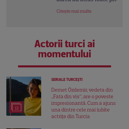
Citește mai multe
Citeș
Actorii turci ai
momentului
SERIALE TURCEŞTI
Demet Özdemir, vedeta din
„Fata din vis”, are o poveste
impresionantă. Cum a ajuns
12
una dintre cele mai iubite
actrițe din Turcia