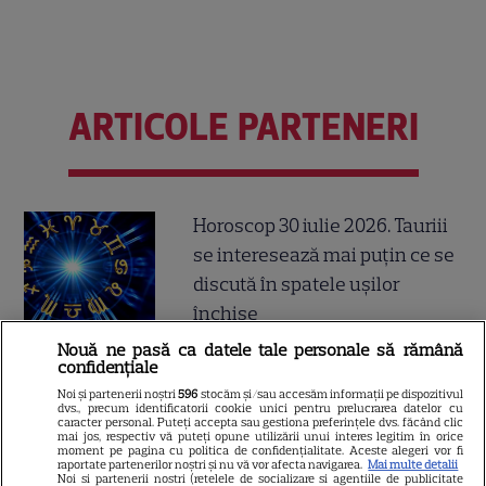
ARTICOLE PARTENERI
Horoscop 30 iulie 2026. Tauriii
se interesează mai puțin ce se
discută în spatele ușilor
închise
Nouă ne pasă ca datele tale personale să rămână
confidențiale
Noi și partenerii noștri
596
stocăm și/sau accesăm informații pe dispozitivul
Luna plină din 29 iulie
dvs., precum identificatorii cookie unici pentru prelucrarea datelor cu
caracter personal. Puteți accepta sau gestiona preferințele dvs. făcând clic
deschide un nou capitol. Este
mai jos, respectiv vă puteți opune utilizării unui interes legitim în orice
moment pe pagina cu politica de confidențialitate. Aceste alegeri vor fi
momentul astral care îți poate
raportate partenerilor noștri și nu vă vor afecta navigarea.
Mai multe detalii
Noi si partenerii nostri (retelele de socializare si agentiile de publicitate