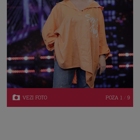
VEZI
FOTO
POZA
1 / 9