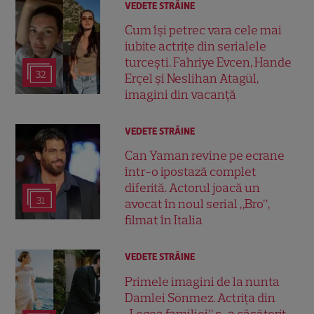
VEDETE STRĂINE
Cum își petrec vara cele mai
iubite actrițe din serialele
turcești. Fahriye Evcen, Hande
32
Erçel și Neslihan Atagül,
imagini din vacanță
VEDETE STRĂINE
Can Yaman revine pe ecrane
într-o ipostază complet
diferită. Actorul joacă un
31
avocat în noul serial „Bro”,
filmat în Italia
VEDETE STRĂINE
Primele imagini de la nunta
Damlei Sönmez. Actrița din
„Legea familiei” s-a căsătorit