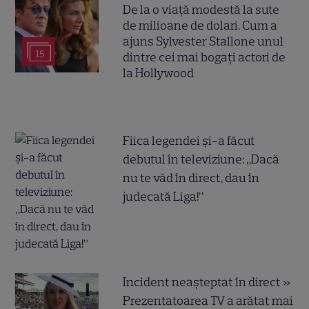
De la o viață modestă la sute
de milioane de dolari. Cum a
ajuns Sylvester Stallone unul
15
dintre cei mai bogați actori de
la Hollywood
Fiica legendei și-a făcut
debutul în televiziune: „Dacă
nu te văd în direct, dau în
judecată Liga!”
Incident neașteptat în direct »
Prezentatoarea TV a arătat mai