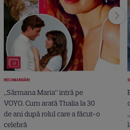
18
RECOMANDĂRI
S
„Sărmana Maria” intră pe
VOYO. Cum arată Thalía la 30
de ani după rolul care a făcut-o
celebră