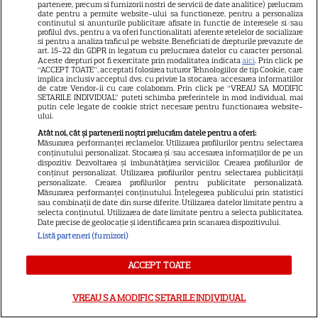
schimba direcția vieții
partenere, precum si furnizorii nostri de servicii de date analitice) prelucram
date pentru a permite website-ului sa functioneze, pentru a personaliza
continutul si anunturile publicitare afisate in functie de interesele si/sau
profilul dvs., pentru a va oferi functionalitati aferente retelelor de socializare
si pentru a analiza traficul pe website. Beneficiati de drepturile prevazute de
art. 15-22 din GDPR in legatura cu prelucrarea datelor cu caracter personal.
Aceste drepturi pot fi exercitate prin modalitatea indicata
aici
. Prin click pe
Ploaia de meteori Delta
“ACCEPT TOATE”, acceptati folosirea tuturor Tehnologiilor de tip Cookie, care
implica inclusiv acceptul dvs. cu privire la stocarea/accesarea informatiilor
Aquaride 2026: când o poți
de catre Vendor-ii cu care colaboram. Prin click pe “VREAU SA MODIFIC
SETARILE INDIVIDUAL” puteti schimba preferintele in mod individual, mai
vedea cel mai bine
putin cele legate de cookie strict necesare pentru functionarea website-
ului.
Atât noi, cât și partenerii noștri prelucrăm datele pentru a oferi:
Măsurarea performanței reclamelor. Utilizarea profilurilor pentru selectarea
conținutului personalizat. Stocarea și/sau accesarea informațiilor de pe un
dispozitiv. Dezvoltarea și îmbunătățirea serviciilor. Crearea profilurilor de
conținut personalizat. Utilizarea profilurilor pentru selectarea publicității
personalizate. Crearea profilurilor pentru publicitate personalizată.
Câte calorii are pepenele roșu
Măsurarea performanței conținutului. Înțelegerea publicului prin statistici
– beneficii și contraindicații
sau combinații de date din surse diferite. Utilizarea datelor limitate pentru a
selecta conținutul. Utilizarea de date limitate pentru a selecta publicitatea.
Date precise de geolocație și identificarea prin scanarea dispozitivului.
Listă parteneri (furnizori)
ACCEPT TOATE
VREAU SA MODIFIC SETARILE INDIVIDUAL