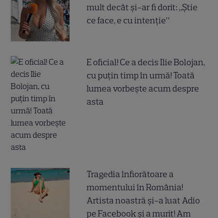
mult decât și-ar fi dorit: „Știe
ce face, e cu intenție”
E oficial! Ce a decis Ilie Bolojan,
cu puțin timp în urmă! Toată
lumea vorbește acum despre
asta
Tragedia înfiorătoare a
momentului în România!
Artista noastră și-a luat Adio
pe Facebook și a murit! Am