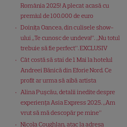
România 2025! A plecat acasă cu
premiul de 100.000 de euro
Doinița Oancea, din culisele show-
ului „Te cunosc de undeva!”. „Nu totul
trebuie să fie perfect”. EXCLUSIV
Cât costă să stai de 1 Mai la hotelul
Andreei Bănică din Eforie Nord. Ce
profit ar urma să aibă artista
Alina Pușcău, detalii inedite despre
experiența Asia Express 2025. „Am
vrut să mă descopăr pe mine”
Nicola Coughlan, atac la adresa