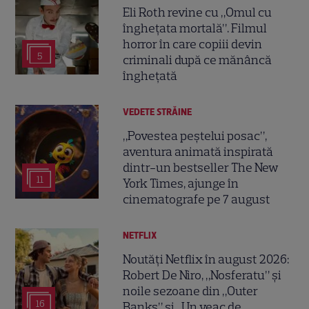
Eli Roth revine cu „Omul cu
înghețata mortală”. Filmul
horror în care copiii devin
5
criminali după ce mănâncă
înghețată
VEDETE STRĂINE
„Povestea peștelui posac”,
aventura animată inspirată
dintr-un bestseller The New
11
York Times, ajunge în
cinematografe pe 7 august
NETFLIX
Noutăți Netflix în august 2026:
Robert De Niro, „Nosferatu” și
noile sezoane din „Outer
16
Banks” și „Un veac de