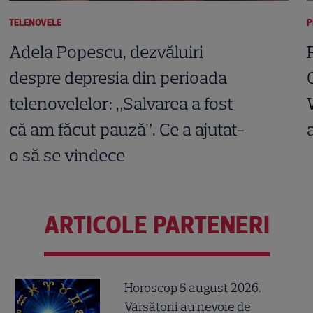
TELENOVELE
P
Adela Popescu, dezvăluiri
despre depresia din perioada
telenovelelor: „Salvarea a fost
că am făcut pauză”. Ce a ajutat-
o să se vindece
ARTICOLE PARTENERI
Horoscop 5 august 2026.
Vărsătorii au nevoie de