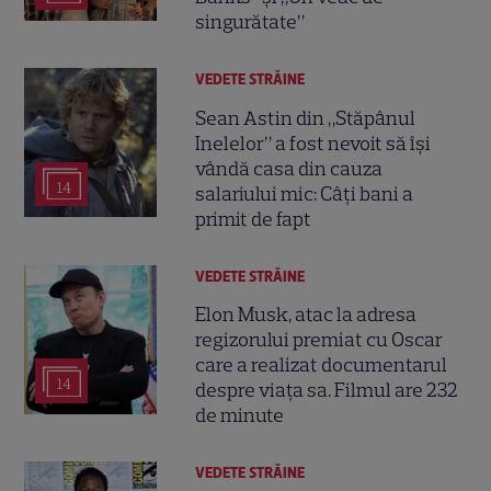
singurătate”
VEDETE STRĂINE
Sean Astin din „Stăpânul
Inelelor” a fost nevoit să își
vândă casa din cauza
14
salariului mic: Câți bani a
primit de fapt
VEDETE STRĂINE
Elon Musk, atac la adresa
regizorului premiat cu Oscar
care a realizat documentarul
14
despre viața sa. Filmul are 232
de minute
VEDETE STRĂINE