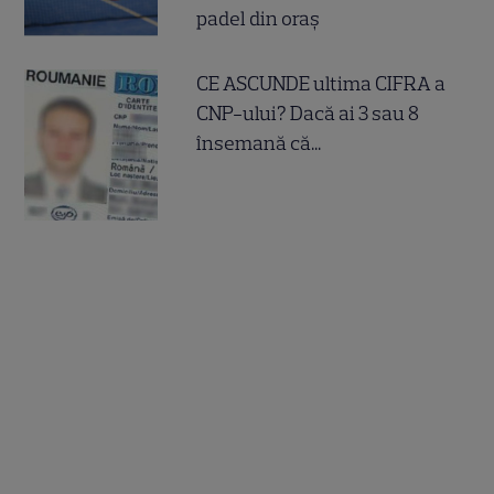
padel din oraș
CE ASCUNDE ultima CIFRA a
CNP-ului? Dacă ai 3 sau 8
însemană că...