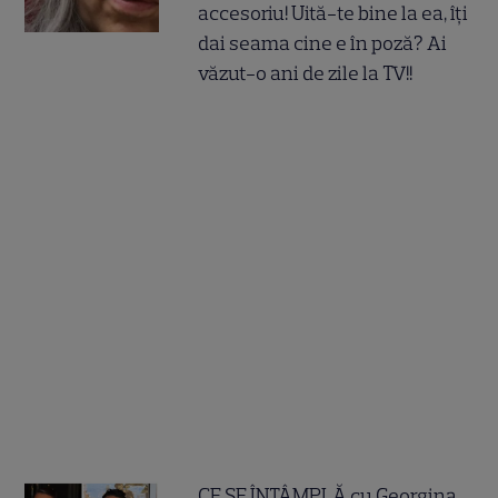
accesoriu! Uită-te bine la ea, îți
dai seama cine e în poză? Ai
văzut-o ani de zile la TV!!
CE SE ÎNTÂMPLĂ cu Georgina