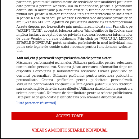
partenere, precum si furnizorii nostri de servicii de date analitice) prelucram
date pentru a permite website-ului sa functioneze, pentru a personaliza
Mona Nicolici, declarație de
continutul si anunturile publicitare afisate in functie de interesele si/sau
dragoste pentru soțul ei, chef
profilul dvs., pentru a va oferi functionalitati aferente retelelor de socializare
si pentru a analiza traficul pe website. Beneficiati de drepturile prevazute de
Cezar Munteanu, la 53 de ani:
art. 15-22 din GDPR in legatura cu prelucrarea datelor cu caracter personal.
Aceste drepturi pot fi exercitate prin modalitatea indicata
aici
. Prin click pe
3
„Ești stâlpul, gluma, liniștea și
“ACCEPT TOATE”, acceptati folosirea tuturor Tehnologiilor de tip Cookie, care
implica inclusiv acceptul dvs. cu privire la stocarea/accesarea informatiilor
aventura mea”
de catre Vendor-ii cu care colaboram. Prin click pe “VREAU SA MODIFIC
SETARILE INDIVIDUAL” puteti schimba preferintele in mod individual, mai
putin cele legate de cookie strict necesare pentru functionarea website-
ului.
VEDETE ROMÂNEŞTI
Atât noi, cât și partenerii noștri prelucrăm datele pentru a oferi:
Cabiria Morgenstern, imagini
Măsurarea performanței reclamelor. Utilizarea profilurilor pentru selectarea
conținutului personalizat. Stocarea și/sau accesarea informațiilor de pe un
rare alături de iubitul ei și fiul
dispozitiv. Dezvoltarea și îmbunătățirea serviciilor. Crearea profilurilor de
conținut personalizat. Utilizarea profilurilor pentru selectarea publicității
lor. „Fotografii pe care le faci,
personalizate. Crearea profilurilor pentru publicitate personalizată.
12
dar nu le postezi”
Măsurarea performanței conținutului. Înțelegerea publicului prin statistici
sau combinații de date din surse diferite. Utilizarea datelor limitate pentru a
selecta conținutul. Utilizarea de date limitate pentru a selecta publicitatea.
Date precise de geolocație și identificarea prin scanarea dispozitivului.
Listă parteneri (furnizori)
ȘTIRI
Ringier România își stabilește
ACCEPT TOATE
direcția pentru viitor: o
structură de conducere
VREAU SA MODIFIC SETARILE INDIVIDUAL
concentrată în jurul unităților