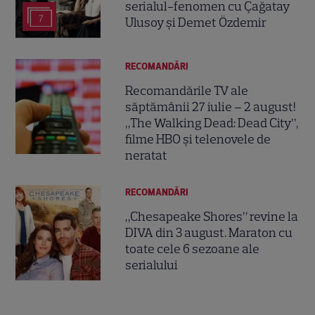
serialul-fenomen cu Çağatay
7
Ulusoy și Demet Özdemir
RECOMANDĂRI
Recomandările TV ale
săptămânii 27 iulie – 2 august!
„The Walking Dead: Dead City”,
filme HBO și telenovele de
neratat
RECOMANDĂRI
„Chesapeake Shores” revine la
DIVA din 3 august. Maraton cu
toate cele 6 sezoane ale
serialului