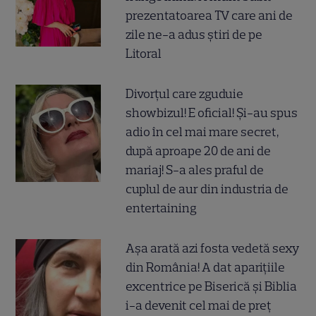
prezentatoarea TV care ani de
zile ne-a adus știri de pe
Litoral
Divorțul care zguduie
showbizul! E oficial! Și-au spus
adio în cel mai mare secret,
după aproape 20 de ani de
mariaj! S-a ales praful de
cuplul de aur din industria de
entertaining
Așa arată azi fosta vedetă sexy
din România! A dat aparițiile
excentrice pe Biserică și Biblia
i-a devenit cel mai de preț