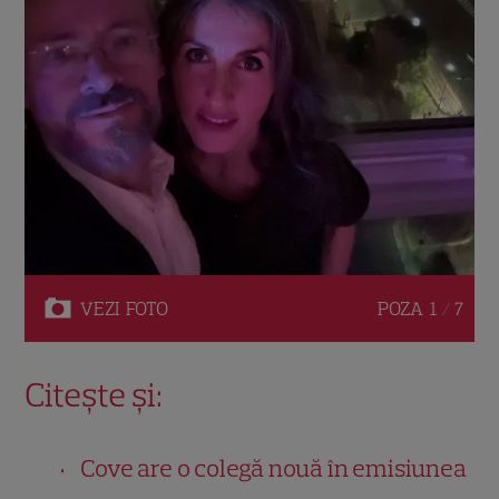
VEZI
FOTO
POZA
1 / 7
Citește și:
Cove are o colegă nouă în emisiunea