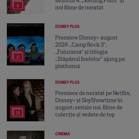
sezonul 4, „Sterling Point” și
6
noi filme de neratat
DISNEY PLUS
Premiere Disney+ august
2026: „Camp Rock 3”,
„Futurama” și trilogia
17
„Stăpânul Inelelor” ajung pe
platformă
DISNEY PLUS
Premiere de neratat pe Netflix,
Disney+ și SkyShowtime în
august: seriale noi, filme de
15
colecție și vedete de top
CINEMA