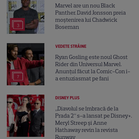
Marvel are un nou Black
Panther. David Jonsson preia
moștenirea lui Chadwick
3
Boseman
VEDETE STRĂINE
Ryan Gosling este noul Ghost
Rider din Universul Marvel.
Anunțul făcut la Comic-Con i-
7
a entuziasmat pe fani
DISNEY PLUS
„Diavolul se îmbracă de la
Prada 2” s-a lansat pe Disney+.
Meryl Streep și Anne
Hathaway revin la revista
Runway