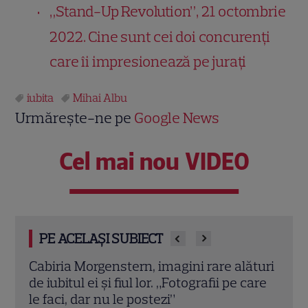
„Stand-Up Revolution”, 21 octombrie
2022. Cine sunt cei doi concurenți
care îi impresionează pe jurați
iubita
Mihai Albu
Urmărește-ne pe
Google News
Cel mai nou VIDEO
PE ACELAȘI SUBIECT
e
Cabiria Morgenstern, imagini rare alături
Ana 
, la
de iubitul ei și fiul lor. „Fotografii pe care
cu V
a și
le faci, dar nu le postezi”
pluti