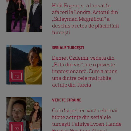
Halit Ergenç s-a lansat în
afaceri la Londra: Actorul din
„Suleyman Magnificul” a
deschis o rețea de plăcintării
turcești
SERIALE TURCEŞTI
Demet Özdemir, vedeta din
„Fata din vis”, are o poveste
impresionantă. Cum a ajuns
12
una dintre cele mai iubite
actrițe din Turcia
VEDETE STRĂINE
Cum își petrec vara cele mai
iubite actrițe din serialele
turcești. Fahriye Evcen, Hande
32
Erçel și Neslihan Atagül,