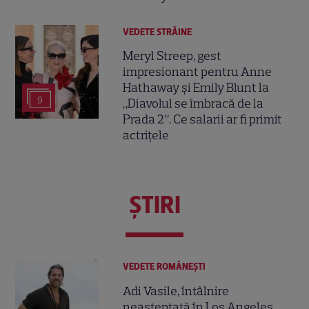
VEDETE STRĂINE
Meryl Streep, gest
impresionant pentru Anne
Hathaway și Emily Blunt la
9
„Diavolul se îmbracă de la
Prada 2”. Ce salarii ar fi primit
actrițele
ŞTIRI
VEDETE ROMÂNEŞTI
Adi Vasile, întâlnire
neașteptată în Los Angeles.