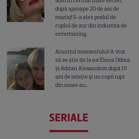
adio în cel mai mare secret,
după aproape 20 de ani de
mariaj! S-a ales praful de
cuplul de aur din industria de
entertaining
Anunțul momentului! A vrut
să se știe de la ea! Elena Udrea
și Adrian Alexandrov, după 10
ani de relație și un copil rupt
din soare au...
SERIALE