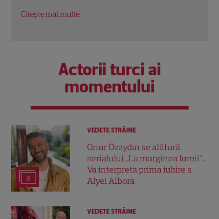
Citește mai multe
Citeș
Actorii turci ai
momentului
VEDETE STRĂINE
Onur Özaydın se alătură
serialului „La marginea lumii”.
Va interpreta prima iubire a
6
Alyei Albora
VEDETE STRĂINE