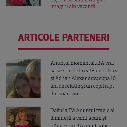
imagini din vacanță
ARTICOLE PARTENERI
Anunțul momentului! A vrut
să se știe de la ea! Elena Udrea
și Adrian Alexandrov, după 10
ani de relație și un copil rupt
din soare au...
Doliu la TV! Anunțul tragic al
dimineții a venit acum și
frânge inimi! A murit subit