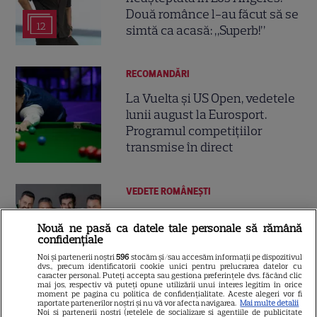
Două românce l-au făcut să se
12
simtă ca acasă: „Superb!”
RECOMANDĂRI
La Vuelta și US Open, vedetele
lunii august la Eurosport.
Programul competițiilor
transmise în direct
VEDETE ROMÂNEŞTI
Jurații „Chefi la cuțite” revin la
Nouă ne pasă ca datele tale personale să rămână
Summer Well 2026. Unde îi pot
confidențiale
întâlni fanii show-ului culinar
Noi și partenerii noștri
596
stocăm și/sau accesăm informații pe dispozitivul
8
dvs., precum identificatorii cookie unici pentru prelucrarea datelor cu
caracter personal. Puteți accepta sau gestiona preferințele dvs. făcând clic
mai jos, respectiv vă puteți opune utilizării unui interes legitim în orice
moment pe pagina cu politica de confidențialitate. Aceste alegeri vor fi
raportate partenerilor noștri și nu vă vor afecta navigarea.
Mai multe detalii
VEDETE ROMÂNEŞTI
Noi si partenerii nostri (retelele de socializare si agentiile de publicitate