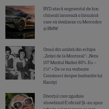
BYD atacă segmentul de lux:
chinezii lansează o limuzină
care să rivalizeze cu Mercedes
și BMW
Omul din umbră din echipa
„Zeiței de la Montreal”: „Nota
10? Meritul Nadiei 80%. Eu –
1%!” + De ce nu vorbește
Comăneci despre barbariile lui
Karolyi
Divorțul care zguduie
showbizul! E oficial! Și-au spus