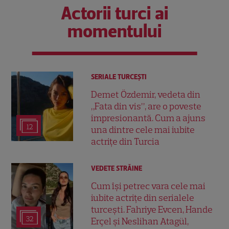
Actorii turci ai
momentului
SERIALE TURCEŞTI
Demet Özdemir, vedeta din
„Fata din vis”, are o poveste
impresionantă. Cum a ajuns
12
una dintre cele mai iubite
actrițe din Turcia
VEDETE STRĂINE
Cum își petrec vara cele mai
iubite actrițe din serialele
turcești. Fahriye Evcen, Hande
32
Erçel și Neslihan Atagül,