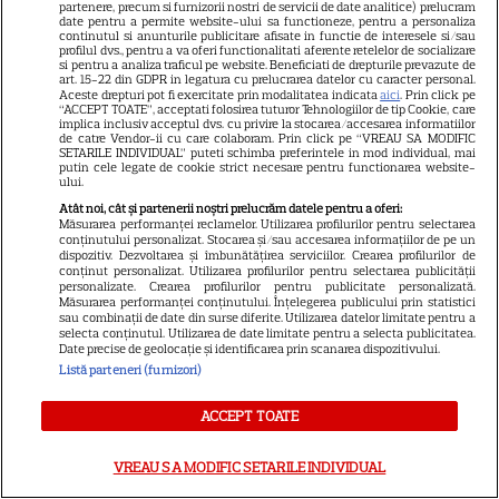
partenere, precum si furnizorii nostri de servicii de date analitice) prelucram
date pentru a permite website-ului sa functioneze, pentru a personaliza
continutul si anunturile publicitare afisate in functie de interesele si/sau
NETFLIX
profilul dvs., pentru a va oferi functionalitati aferente retelelor de socializare
si pentru a analiza traficul pe website. Beneficiati de drepturile prevazute de
Noutăți Netflix în august 2026:
art. 15-22 din GDPR in legatura cu prelucrarea datelor cu caracter personal.
Aceste drepturi pot fi exercitate prin modalitatea indicata
aici
. Prin click pe
Robert De Niro, „Nosferatu” și
“ACCEPT TOATE”, acceptati folosirea tuturor Tehnologiilor de tip Cookie, care
noile sezoane din „Outer
implica inclusiv acceptul dvs. cu privire la stocarea/accesarea informatiilor
de catre Vendor-ii cu care colaboram. Prin click pe “VREAU SA MODIFIC
16
Banks” și „Un veac de
SETARILE INDIVIDUAL” puteti schimba preferintele in mod individual, mai
putin cele legate de cookie strict necesare pentru functionarea website-
singurătate”
ului.
Atât noi, cât și partenerii noștri prelucrăm datele pentru a oferi:
Măsurarea performanței reclamelor. Utilizarea profilurilor pentru selectarea
VEDETE STRĂINE
conținutului personalizat. Stocarea și/sau accesarea informațiilor de pe un
dispozitiv. Dezvoltarea și îmbunătățirea serviciilor. Crearea profilurilor de
conținut personalizat. Utilizarea profilurilor pentru selectarea publicității
Sean Astin din „Stăpânul
personalizate. Crearea profilurilor pentru publicitate personalizată.
Inelelor” a fost nevoit să își
Măsurarea performanței conținutului. Înțelegerea publicului prin statistici
sau combinații de date din surse diferite. Utilizarea datelor limitate pentru a
vândă casa din cauza
selecta conținutul. Utilizarea de date limitate pentru a selecta publicitatea.
14
salariului mic: Câți bani a
Date precise de geolocație și identificarea prin scanarea dispozitivului.
Listă parteneri (furnizori)
primit de fapt
ACCEPT TOATE
VEDETE STRĂINE
VREAU SA MODIFIC SETARILE INDIVIDUAL
Elon Musk, atac la adresa