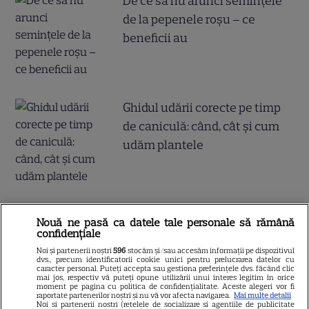
De ce să nu arunci semințele
de la pepenele roșu – ce
beneficii au
Ghidul udării corecte pe timp
de caniculă: când, cât şi cum
udăm plantele
Nouă ne pasă ca datele tale personale să rămână
confidențiale
ALTE ARTICOLE
Noi și partenerii noștri
596
stocăm și/sau accesăm informații pe dispozitivul
dvs., precum identificatorii cookie unici pentru prelucrarea datelor cu
INTERESANTE
caracter personal. Puteți accepta sau gestiona preferințele dvs. făcând clic
mai jos, respectiv vă puteți opune utilizării unui interes legitim în orice
moment pe pagina cu politica de confidențialitate. Aceste alegeri vor fi
raportate partenerilor noștri și nu vă vor afecta navigarea.
Mai multe detalii
Noi si partenerii nostri (retelele de socializare si agentiile de publicitate