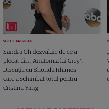
21
SERIALE AMERICANE
R
Sandra Oh dezvăluie de ce a
plecat din „Anatomia lui Grey”.
Discuția cu Shonda Rhimes
care a schimbat totul pentru
Cristina Yang