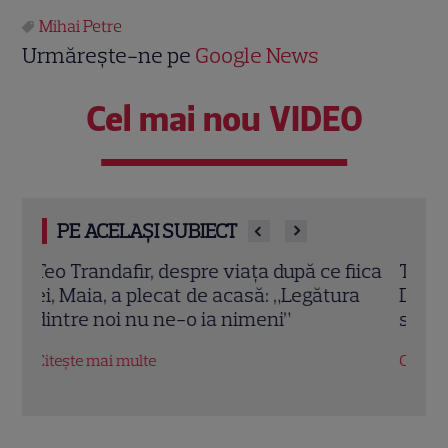
Mihai Petre
Urmărește-ne pe
Google News
Cel mai nou VIDEO
PE ACELAȘI SUBIECT
iica
Tora Vasilescu, apariție rară la 75 de ani.
Elen
a
Drama din adolescență care i-a
de zi
schimbat viața
când
Citește mai multe
Citeș