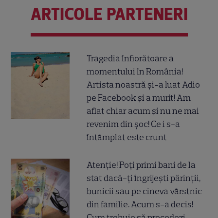
ARTICOLE PARTENERI
Tragedia înfiorătoare a
momentului în România!
Artista noastră și-a luat Adio
pe Facebook și a murit! Am
aflat chiar acum și nu ne mai
revenim din șoc! Ce i s-a
întâmplat este crunt
Atenție! Poți primi bani de la
stat dacă-ți îngrijești părinții,
bunicii sau pe cineva vârstnic
din familie. Acum s-a decis!
Cum trebuie să procedezi