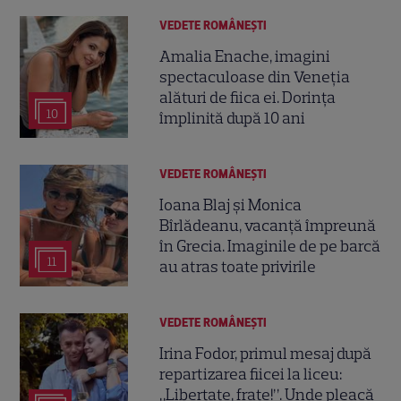
VEDETE ROMÂNEŞTI
Amalia Enache, imagini
spectaculoase din Veneția
alături de fiica ei. Dorința
10
împlinită după 10 ani
VEDETE ROMÂNEŞTI
Ioana Blaj și Monica
Bîrlădeanu, vacanță împreună
în Grecia. Imaginile de pe barcă
11
au atras toate privirile
VEDETE ROMÂNEŞTI
Irina Fodor, primul mesaj după
repartizarea fiicei la liceu:
„Libertate, frate!”. Unde pleacă