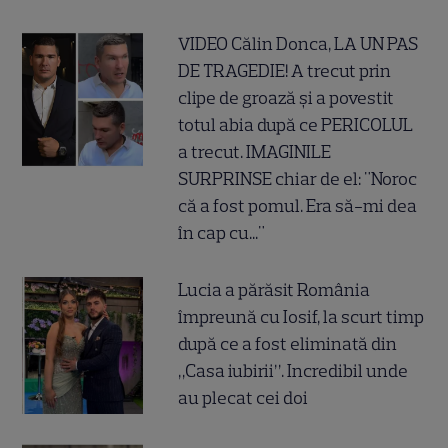
VIDEO Călin Donca, LA UN PAS
DE TRAGEDIE! A trecut prin
clipe de groază și a povestit
totul abia după ce PERICOLUL
a trecut. IMAGINILE
SURPRINSE chiar de el: "Noroc
că a fost pomul. Era să-mi dea
în cap cu..."
Lucia a părăsit România
împreună cu Iosif, la scurt timp
după ce a fost eliminată din
„Casa iubirii”. Incredibil unde
au plecat cei doi