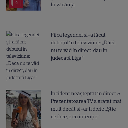
9
în vacanță
Fiica legendei și-a făcut
debutul în televiziune: „Dacă
nu te văd în direct, dau în
judecată Liga!”
Incident neașteptat în direct »
Prezentatoarea TV a arătat mai
mult decât și-ar fi dorit: „Știe
ce face, e cu intenție”