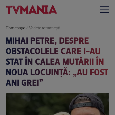
Homepage
/
Vedete româneşti
MIHAI PETRE, DESPRE
OBSTACOLELE CARE I-AU
STAT ÎN CALEA MUTĂRII ÎN
NOUA LOCUINȚĂ: „AU FOST
ANI GREI”