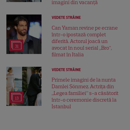
imagini din vacanță
VEDETE STRĂINE
Can Yaman revine pe ecrane
într-o ipostază complet
diferită. Actorul joacă un
31
avocat în noul serial „Bro”,
filmat în Italia
VEDETE STRĂINE
Primele imagini de la nunta
Damlei Sönmez. Actrița din
„Legea familiei” s-a căsătorit
13
într-o ceremonie discretă la
Istanbul