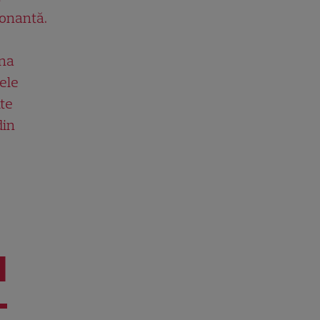
onantă.
una
cele
ite
din
I