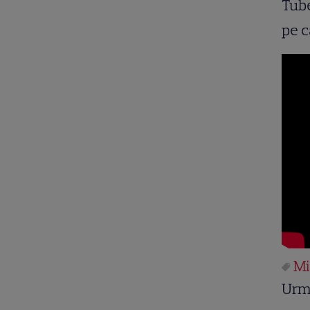
Tube
pe c
Mi
Urm