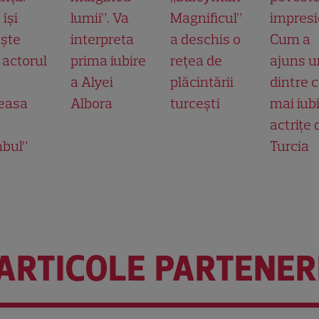
își
lumii”. Va
Magnificul”
impresi
ește
interpreta
a deschis o
Cum a
 actorul
prima iubire
rețea de
ajuns 
a Alyei
plăcintării
dintre 
easa
Albora
turcești
mai iub
actrițe 
nbul”
Turcia
ARTICOLE PARTENER