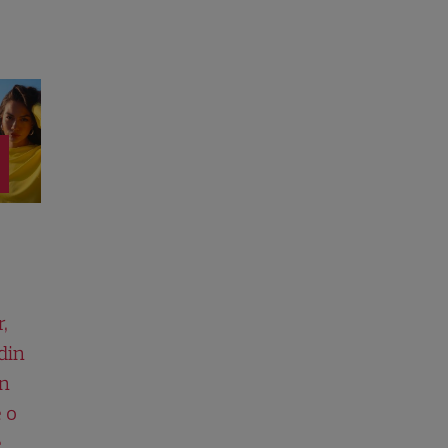
,
din
in
e o
e