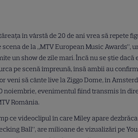
ăreaţa în vârstă de 20 de ani vrea să repete fi
e scena de la „MTV European Music Awards”, 
ite un show de zile mari. Încă nu se ştie dacă 
urca pe scenă împreună, însă ambii au confir
or veni să cânte live la Ziggo Dome, în Amster
0 noiembrie, evenimentul fiind transmis în dir
MTV România.
imp ce videoclipul în care Miley apare dezbrăca
cking Ball”, are milioane de vizualizări pe You