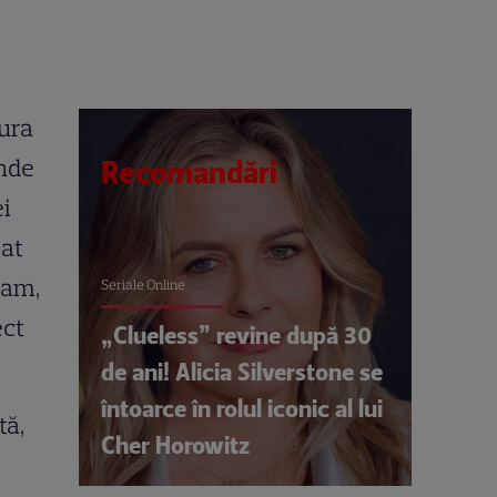
gura
unde
Recomandări
ei
mat
dam,
Seriale Online
ect
„Clueless” revine după 30
de ani! Alicia Silverstone se
întoarce în rolul iconic al lui
tă,
Cher Horowitz