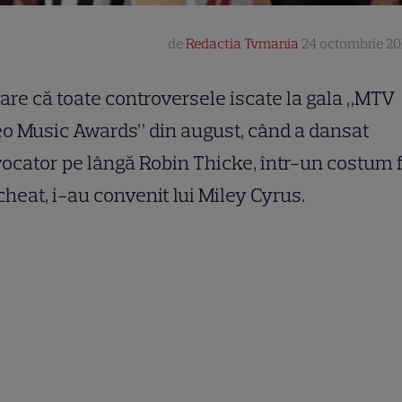
de
Redactia Tvmania
24 octombrie 201
are că toate controversele iscate la gala „MTV
o Music Awards” din august, când a dansat
ocator pe lângă Robin Thicke, într-un costum 
heat, i-au convenit lui Miley Cyrus.