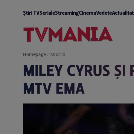
Știri TV
Seriale
Streaming
Cinema
Vedete
Actualita
Homepage
/
Muzică
MILEY CYRUS ŞI 
MTV EMA