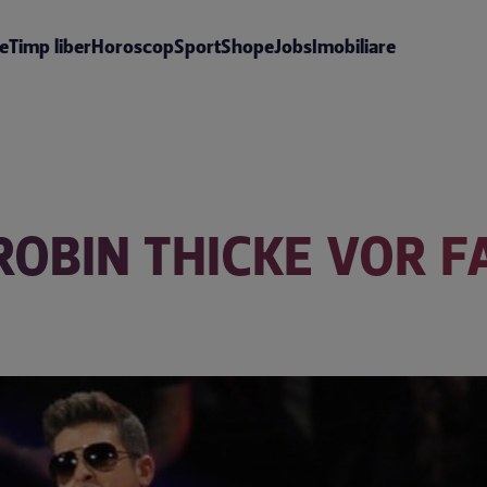
te
Timp liber
Horoscop
Sport
Shop
eJobs
Imobiliare
ROBIN THICKE VOR F