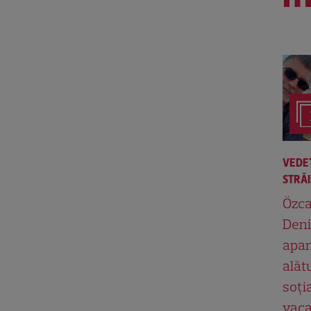
VEDE
STRĂ
Özc
Deni
apar
alăt
soți
vaca