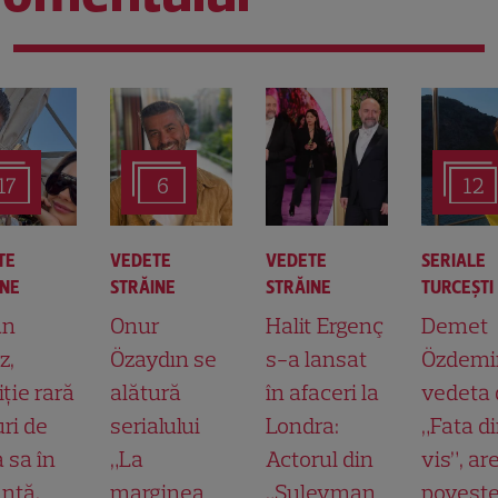
17
6
12
TE
VEDETE
VEDETE
SERIALE
INE
STRĂINE
STRĂINE
TURCEŞTI
an
Onur
Halit Ergenç
Demet
z,
Özaydın se
s-a lansat
Özdemir
iție rară
alătură
în afaceri la
vedeta 
uri de
serialului
Londra:
„Fata d
a sa în
„La
Actorul din
vis”, ar
nță.
marginea
„Suleyman
povest