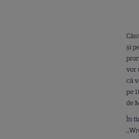
Cânt
şi p
prom
vor 
că v
pe 1
de 
În t
„Wre