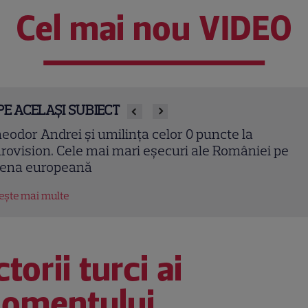
Cel mai nou VIDEO
PE ACELAȘI SUBIECT
ne este vocea masculină care apare în noua piesă 
liei? Detaliul neștiut din spatele hitului „Analog”
tește mai multe
torii turci ai
omentului