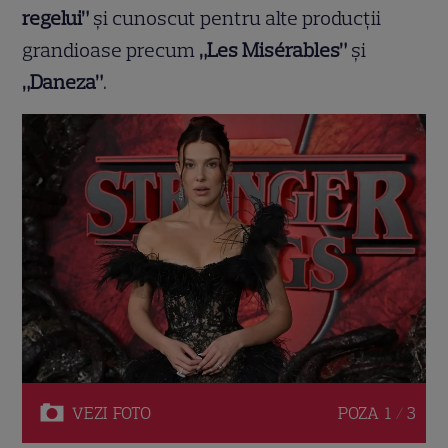
regelui”
și cunoscut pentru alte producții
grandioase precum
„Les Misérables”
și
„Daneza”
.
VEZI
FOTO
POZA
1 / 3