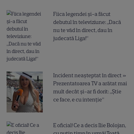
Fiica legendei și-a făcut
debutul în televiziune: „Dacă
nu te văd în direct, dau în
judecată Liga!”
Incident neașteptat în direct »
Prezentatoarea TV a arătat mai
mult decât și-ar fi dorit: „Știe
ce face, e cu intenție”
E oficial! Ce a decis Ilie Bolojan,
cu puțin timp în urmă! Toată