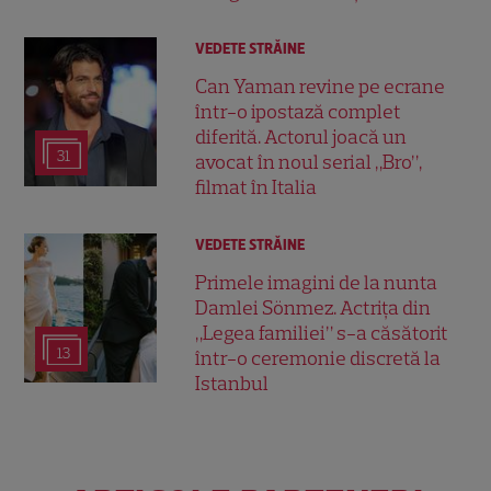
VEDETE STRĂINE
Can Yaman revine pe ecrane
într-o ipostază complet
diferită. Actorul joacă un
31
avocat în noul serial „Bro”,
filmat în Italia
VEDETE STRĂINE
Primele imagini de la nunta
Damlei Sönmez. Actrița din
„Legea familiei” s-a căsătorit
13
într-o ceremonie discretă la
Istanbul