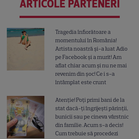
ARTICOLE PARTENERI
Tragedia înfiorătoare a
momentului în România!
Artista noastră și-a luat Adio
pe Facebook și a murit! Am
aflat chiar acum și nu ne mai
revenim din șoc! Ce i s-a
întâmplat este crunt
Atenție! Poți primi bani de la
stat dacă-ți îngrijești părinții,
bunicii sau pe cineva vârstnic
din familie. Acum s-a decis!
Cum trebuie să procedezi