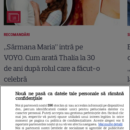
18
RECOMANDĂRI
S
„Sărmana Maria” intră pe
VOYO. Cum arată Thalía la 30
de ani după rolul care a făcut-o
celebră
Nouă ne pasă ca datele tale personale să rămână
confidențiale
Noi și partenerii noștri
596
stocăm și/sau accesăm informații pe dispozitivul
dvs., precum identificatorii cookie unici pentru prelucrarea datelor cu
caracter personal. Puteți accepta sau gestiona preferințele dvs. făcând clic
ARTICOLE PARTENERI
mai jos, respectiv vă puteți opune utilizării unui interes legitim în orice
moment pe pagina cu politica de confidențialitate. Aceste alegeri vor fi
raportate partenerilor noștri și nu vă vor afecta navigarea.
Mai multe detalii
Noi si partenerii nostri (retelele de socializare si agentiile de publicitate