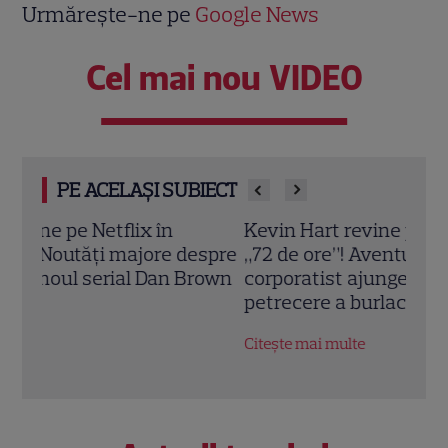
Urmărește-ne pe
Google News
Cel mai nou VIDEO
PE ACELAȘI SUBIECT
Kevin Hart revine pe Netflix în comedia
„Tot
espre
„72 de ore”! Aventura haotică în care un
Netf
rown
corporatist ajunge din greșeală la o
cont
petrecere a burlacilor
Just
Citește mai multe
Citeș