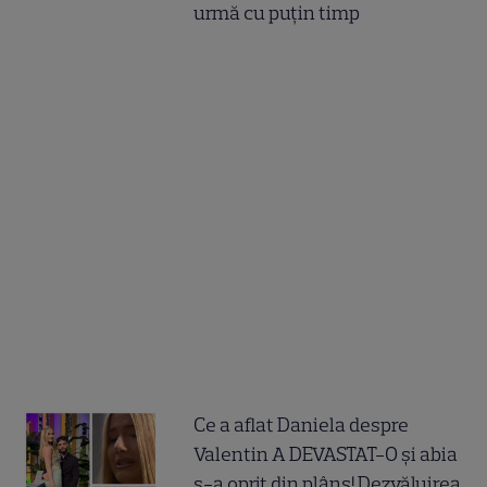
urmă cu puțin timp
Ce a aflat Daniela despre
Valentin A DEVASTAT-O și abia
s-a oprit din plâns! Dezvăluirea