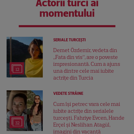
Actorii turci ai
momentului
SERIALE TURCEŞTI
Demet Özdemir, vedeta din
„Fata din vis”, are o poveste
impresionantă. Cum a ajuns
12
una dintre cele mai iubite
actrițe din Turcia
VEDETE STRĂINE
Cum își petrec vara cele mai
iubite actrițe din serialele
turcești. Fahriye Evcen, Hande
32
Erçel și Neslihan Atagül,
imagini din vacanță