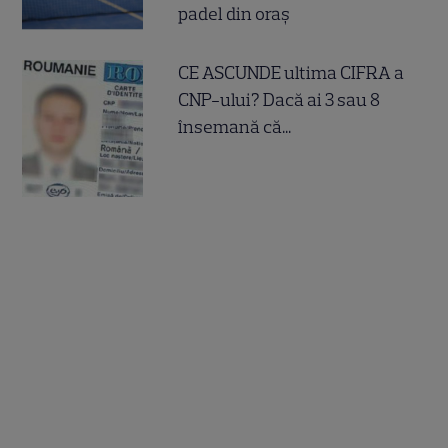
padel din oraș
CE ASCUNDE ultima CIFRA a
CNP-ului? Dacă ai 3 sau 8
însemană că...