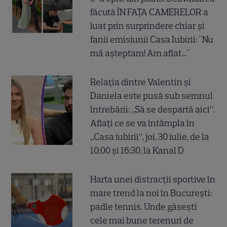
făcută ÎN FAȚA CAMERELOR a
luat prin surprindere chiar și
fanii emisiunii Casa Iubirii: "Nu
mă așteptam! Am aflat..."
Relația dintre Valentin și
Daniela este pusă sub semnul
întrebării: „Să se despartă aici”.
Aflați ce se va întâmpla în
„Casa iubirii”, joi, 30 iulie, de la
10:00 și 16:30, la Kanal D
Harta unei distracții sportive în
mare trend la noi în București:
padle tennis. Unde găsești
cele mai bune terenuri de