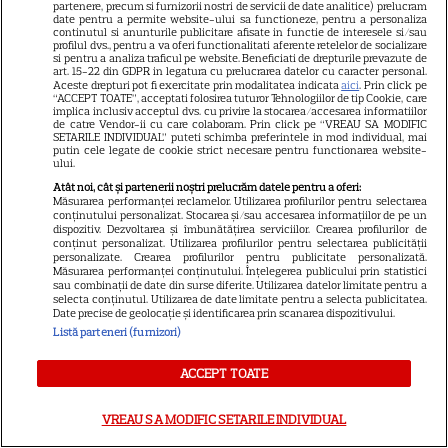
partenere, precum si furnizorii nostri de servicii de date analitice) prelucram
date pentru a permite website-ului sa functioneze, pentru a personaliza
continutul si anunturile publicitare afisate in functie de interesele si/sau
profilul dvs., pentru a va oferi functionalitati aferente retelelor de socializare
Horoscop 30 iulie 2026. Tauriii
si pentru a analiza traficul pe website. Beneficiati de drepturile prevazute de
art. 15-22 din GDPR in legatura cu prelucrarea datelor cu caracter personal.
se interesează mai puțin ce se
Aceste drepturi pot fi exercitate prin modalitatea indicata
aici
. Prin click pe
“ACCEPT TOATE”, acceptati folosirea tuturor Tehnologiilor de tip Cookie, care
discută în spatele ușilor
implica inclusiv acceptul dvs. cu privire la stocarea/accesarea informatiilor
de catre Vendor-ii cu care colaboram. Prin click pe “VREAU SA MODIFIC
închise
SETARILE INDIVIDUAL” puteti schimba preferintele in mod individual, mai
putin cele legate de cookie strict necesare pentru functionarea website-
ului.
Atât noi, cât și partenerii noștri prelucrăm datele pentru a oferi:
Măsurarea performanței reclamelor. Utilizarea profilurilor pentru selectarea
Luna plină din 29 iulie
conținutului personalizat. Stocarea și/sau accesarea informațiilor de pe un
dispozitiv. Dezvoltarea și îmbunătățirea serviciilor. Crearea profilurilor de
deschide un nou capitol. Este
conținut personalizat. Utilizarea profilurilor pentru selectarea publicității
personalizate. Crearea profilurilor pentru publicitate personalizată.
momentul astral care îți poate
Măsurarea performanței conținutului. Înțelegerea publicului prin statistici
sau combinații de date din surse diferite. Utilizarea datelor limitate pentru a
schimba direcția vieții
selecta conținutul. Utilizarea de date limitate pentru a selecta publicitatea.
Date precise de geolocație și identificarea prin scanarea dispozitivului.
Listă parteneri (furnizori)
ACCEPT TOATE
Ploaia de meteori Delta
Aquaride 2026: când o poți
VREAU SA MODIFIC SETARILE INDIVIDUAL
vedea cel mai bine