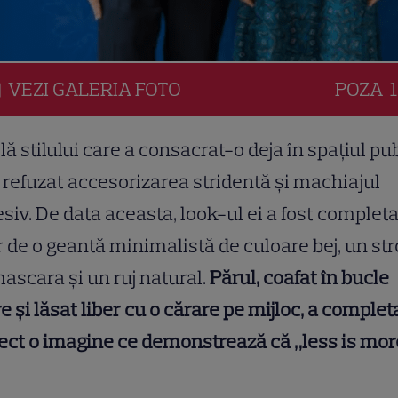
VEZI
GALERIA
FOTO
POZA
1
lă stilului care a consacrat-o deja în spațiul pub
 refuzat accesorizarea stridentă și machiajul
siv. De data aceasta, look-ul ei a fost completa
 de o geantă minimalistă de culoare bej, un st
ascara și un ruj natural.
Părul, coafat în bucle
re și lăsat liber cu o cărare pe mijloc, a complet
ect o imagine ce demonstrează că „less is mor