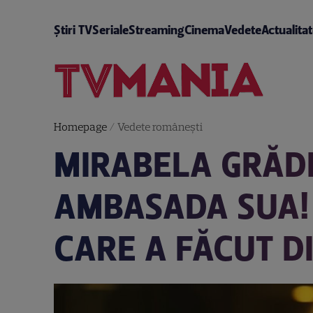
Știri TV
Seriale
Streaming
Cinema
Vedete
Actualita
Homepage
/
Vedete româneşti
MIRABELA GRĂDI
AMBASADA SUA! 
CARE A FĂCUT D