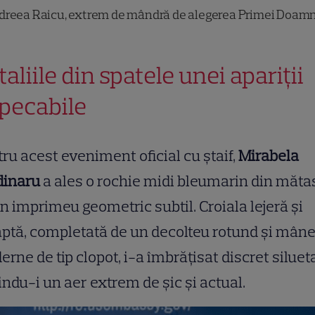
reea Raicu, extrem de mândră de alegerea Primei Doam
aliile din spatele unei apariții
pecabile
ru acest eveniment oficial cu ștaif,
Mirabela
dinaru
a ales o rochie midi bleumarin din măta
n imprimeu geometric subtil. Croiala lejeră și
ptă, completată de un decolteu rotund și mâne
rne de tip clopot, i-a îmbrățisat discret silueta
indu-i un aer extrem de șic și actual.