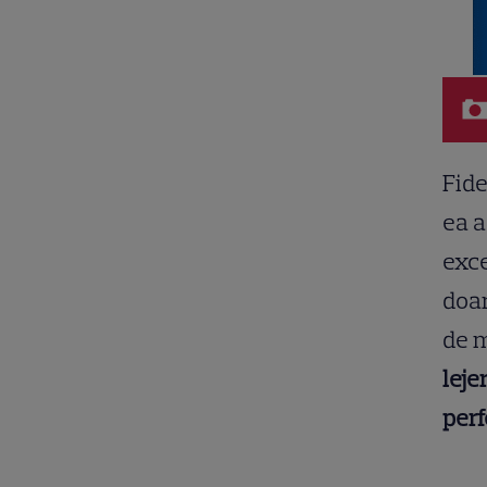
Fide
ea a
exce
doar
de m
leje
perf