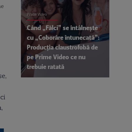
ne
Prime Video
Când „Fălci” se întâlnește
cu „Coborâre întunecată”:
Producția claustrofobă de
pe Prime Video ce nu
trebuie ratată
se,
ci
,