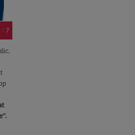
 / 7
lic,
t
rop
at
e”.