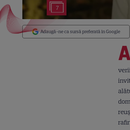
7
Adaugă-ne ca sursă preferată în Google
veri
invi
alăt
domi
reuș
rafi