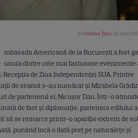
de
Cristina Țapu
,
26 iunie 202
A
mbasada Americană de la București a fost g
unuia dintre cele mai fastuoase evenimente 
i: Recepția de Ziua Independenței SUA. Printre
tații de seamă s-au numărat și Mirabela Grădi
uri de partenerul ei, Nicușor Dan. Într-o atmosf
nată de fast și diplomație, partenera edilului a
it să se remarce printr-o apariție extrem de so
nată, punând încă o dată preț pe naturalețe și