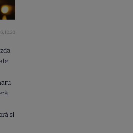
6, 10:30
azda
ale
naru
eră
bră și