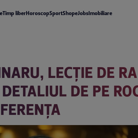
te
Timp liber
Horoscop
Sport
Shop
eJobs
Imobiliare
NARU, LECȚIE DE R
DETALIUL DE PE RO
IFERENȚA