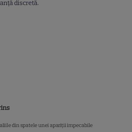
anță discretă.
rins
liile din spatele unei apariții impecabile