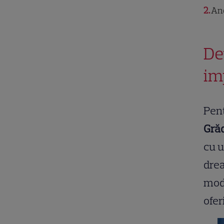
2
And
Det
im
Pent
Gră
cu u
drea
mode
ofer