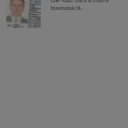
CNP-ului? Dacă ai 3 sau 8
însemană că...