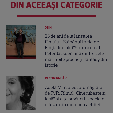
DIN ACEEAȘI CATEGORIE
ȘTIRI
25 de ani de la lansarea
filmului „Stăpânul inelelor:
Frăția Inelului”! Cum a creat
Peter Jackson una dintre cele
mai iubite producții fantasy din
istorie
RECOMANDĂRI
Adela Mărculescu, omagiată
de TVR. Filmul „Cine iubește și
lasă” și alte producții speciale,
difuzate în memoria actriței