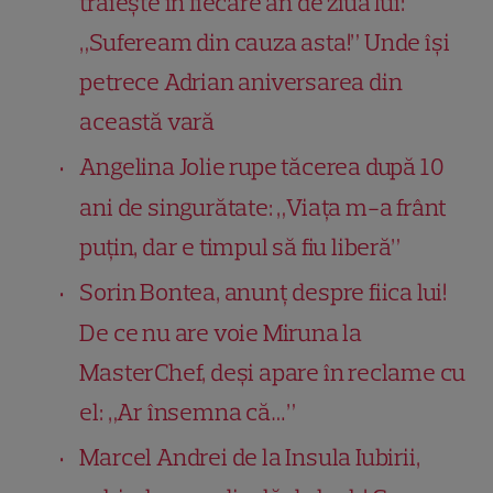
trăiește în fiecare an de ziua lui:
„Sufeream din cauza asta!” Unde își
petrece Adrian aniversarea din
această vară
Angelina Jolie rupe tăcerea după 10
ani de singurătate: „Viața m-a frânt
puțin, dar e timpul să fiu liberă”
Sorin Bontea, anunț despre fiica lui!
De ce nu are voie Miruna la
MasterChef, deși apare în reclame cu
el: „Ar însemna că…”
Marcel Andrei de la Insula Iubirii,