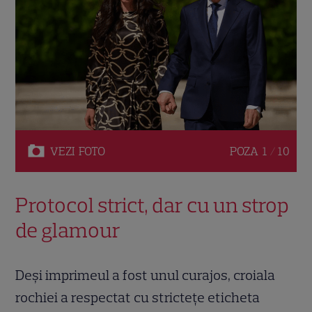
VEZI
FOTO
POZA
1 / 10
Protocol strict, dar cu un strop
de glamour
Deși imprimeul a fost unul curajos, croiala
rochiei a respectat cu strictețe eticheta