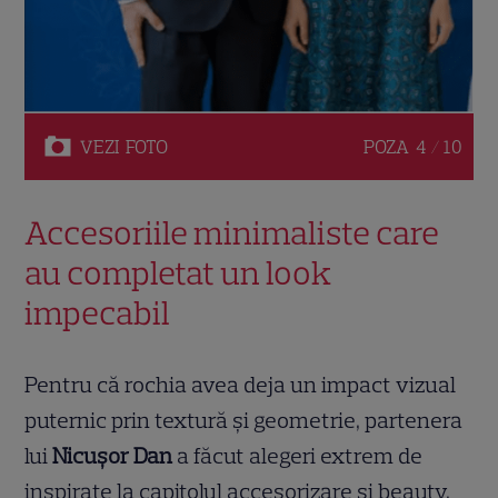
VEZI
FOTO
POZA
4 / 10
Accesoriile minimaliste care
au completat un look
impecabil
Pentru că rochia avea deja un impact vizual
puternic prin textură și geometrie, partenera
lui
Nicușor Dan
a făcut alegeri extrem de
inspirate la capitolul accesorizare și beauty.