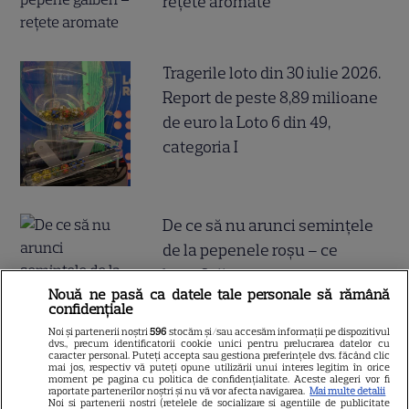
rețete aromate
Tragerile loto din 30 iulie 2026.
Report de peste 8,89 milioane
de euro la Loto 6 din 49,
categoria I
De ce să nu arunci semințele
de la pepenele roșu – ce
beneficii au
Nouă ne pasă ca datele tale personale să rămână
confidențiale
Noi și partenerii noștri
596
stocăm și/sau accesăm informații pe dispozitivul
dvs., precum identificatorii cookie unici pentru prelucrarea datelor cu
caracter personal. Puteți accepta sau gestiona preferințele dvs. făcând clic
Ghidul udării corecte pe timp
mai jos, respectiv vă puteți opune utilizării unui interes legitim în orice
moment pe pagina cu politica de confidențialitate. Aceste alegeri vor fi
de caniculă: când, cât şi cum
raportate partenerilor noștri și nu vă vor afecta navigarea.
Mai multe detalii
Noi si partenerii nostri (retelele de socializare si agentiile de publicitate