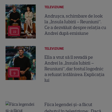
TELEVIZIUNE
Andrușca, schimbare de look
la „Insula Iubirii – Reuniuni”.
Ce a dezvăluit despre relația cu
19
Andrei după emisiune
TELEVIZIUNE
Ella a vrut să îl revadă pe
Andrei la „Insula Iubirii –
Reuniuni”, dar fostul logodnic
9
a refuzat întâlnirea. Explicația
lui
Fiica legendei și-a făcut
debutul în televiziune: „Dacă