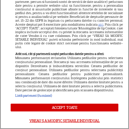
udăm plantele
partenere, precum si furnizorii nostri de servicii de date analitice) prelucram
date pentru a permite website-ului sa functioneze, pentru a personaliza
continutul si anunturile publicitare afisate in functie de interesele si/sau
profilul dvs., pentru a va oferi functionalitati aferente retelelor de socializare
si pentru a analiza traficul pe website. Beneficiati de drepturile prevazute de
art. 15-22 din GDPR in legatura cu prelucrarea datelor cu caracter personal.
Aceste drepturi pot fi exercitate prin modalitatea indicata
aici
. Prin click pe
“ACCEPT TOATE”, acceptati folosirea tuturor Tehnologiilor de tip Cookie, care
implica inclusiv acceptul dvs. cu privire la stocarea/accesarea informatiilor
de catre Vendor-ii cu care colaboram. Prin click pe “VREAU SA MODIFIC
SETARILE INDIVIDUAL” puteti schimba preferintele in mod individual, mai
ALTE ARTICOLE
putin cele legate de cookie strict necesare pentru functionarea website-
ului.
INTERESANTE
Atât noi, cât și partenerii noștri prelucrăm datele pentru a oferi:
Măsurarea performanței reclamelor. Utilizarea profilurilor pentru selectarea
conținutului personalizat. Stocarea și/sau accesarea informațiilor de pe un
dispozitiv. Dezvoltarea și îmbunătățirea serviciilor. Crearea profilurilor de
conținut personalizat. Utilizarea profilurilor pentru selectarea publicității
personalizate. Crearea profilurilor pentru publicitate personalizată.
Măsurarea performanței conținutului. Înțelegerea publicului prin statistici
NETFLIX
sau combinații de date din surse diferite. Utilizarea datelor limitate pentru a
selecta conținutul. Utilizarea de date limitate pentru a selecta publicitatea.
Noutăți Netflix în august 2026:
Date precise de geolocație și identificarea prin scanarea dispozitivului.
Listă parteneri (furnizori)
Robert De Niro, „Nosferatu” și
noile sezoane din „Outer
ACCEPT TOATE
16
Banks” și „Un veac de
singurătate”
VREAU SA MODIFIC SETARILE INDIVIDUAL