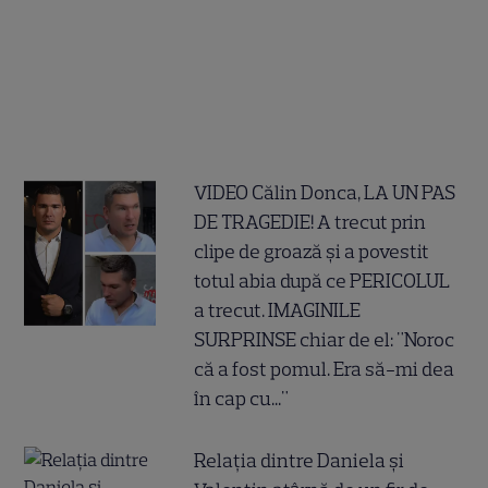
VIDEO Călin Donca, LA UN PAS
DE TRAGEDIE! A trecut prin
clipe de groază și a povestit
totul abia după ce PERICOLUL
a trecut. IMAGINILE
SURPRINSE chiar de el: "Noroc
că a fost pomul. Era să-mi dea
în cap cu..."
Relația dintre Daniela și