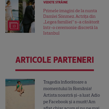
VEDETE STRĂINE
Primele imagini de la nunta
Damlei Sönmez. Actrița din
„Legea familiei” s-a căsătorit
13
într-o ceremonie discretă la
Istanbul
ARTICOLE PARTENERI
Tragedia înfiorătoare a
momentului în România!
Artista noastră și-a luat Adio
pe Facebook și a murit! Am
aflat chiar acum și nu ne mai