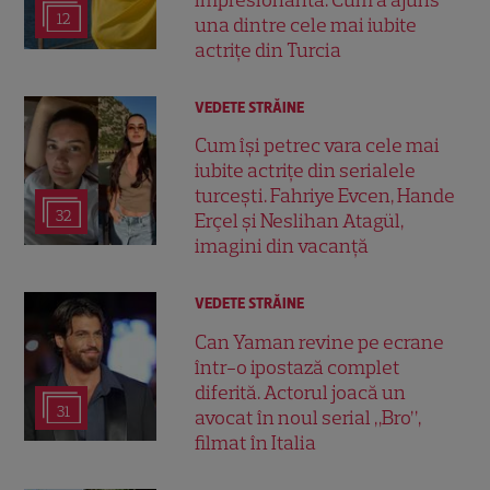
impresionantă. Cum a ajuns
12
una dintre cele mai iubite
actrițe din Turcia
VEDETE STRĂINE
Cum își petrec vara cele mai
iubite actrițe din serialele
turcești. Fahriye Evcen, Hande
32
Erçel și Neslihan Atagül,
imagini din vacanță
VEDETE STRĂINE
Can Yaman revine pe ecrane
într-o ipostază complet
diferită. Actorul joacă un
31
avocat în noul serial „Bro”,
filmat în Italia