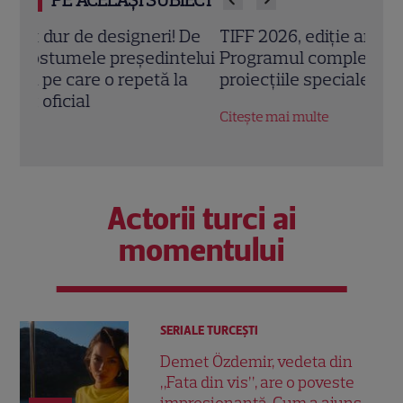
 De
TIFF 2026, ediție aniversară la Cluj:
Cine
telui
Programul complet, invitații speciali și
dese
a
proiecțiile speciale
Deta
Citește mai multe
Citeș
Actorii turci ai
momentului
SERIALE TURCEŞTI
Demet Özdemir, vedeta din
„Fata din vis”, are o poveste