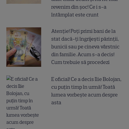
revenim din șoc! Ce i s-a
întâmplat este crunt
Atenție! Poți primi bani de la
stat dacă-ți îngrijești părinții,
bunicii sau pe cineva vârstnic
din familie. Acum s-a decis!
Cum trebuie să procedezi
E oficial! Ce a decis Ilie Bolojan,
cu puțin timp în urmă! Toată
lumea vorbește acum despre
asta