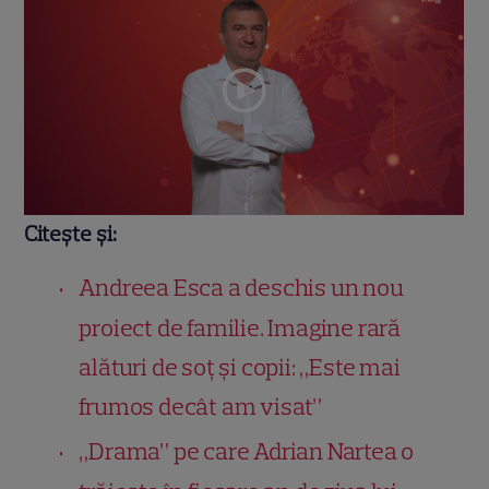
Citește și:
Andreea Esca a deschis un nou
proiect de familie. Imagine rară
alături de soț și copii: „Este mai
frumos decât am visat”
„Drama” pe care Adrian Nartea o