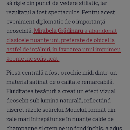
să riște din punct de vedere stilistic, iar
rezultatul a fost spectaculos. Pentru acest
eveniment diplomatic de o importanță
deosebită,
Mirabela Grădinaru
a abandonat
clasicele nuanțe uni, preferate de obicei la
astfel de întâlniri, în favoarea unui imprimeu
geometric sofisticat.
Piesa centrală a fost o rochie midi dintr-un
material satinat de o calitate remarcabilă.
Fluiditatea țesăturii a creat un efect vizual
deosebit sub lumina naturală, reflectând
discret razele soarelui. Modelul, format din
zale mari întrepătunse în nuanțe calde de
champagne și crem pe un fond închis, a adus