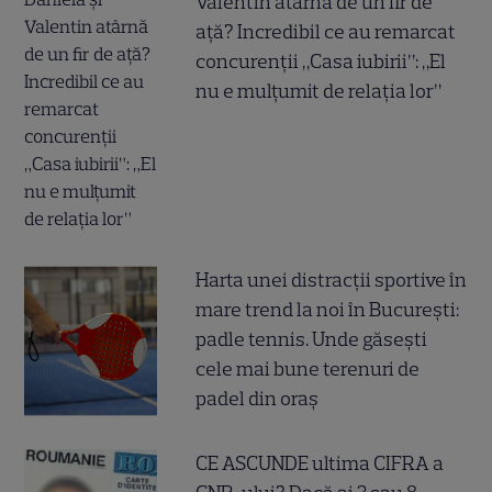
Valentin atârnă de un fir de
ață? Incredibil ce au remarcat
concurenții „Casa iubirii”: „El
nu e mulțumit de relația lor”
Harta unei distracții sportive în
mare trend la noi în București:
padle tennis. Unde găsești
cele mai bune terenuri de
padel din oraș
CE ASCUNDE ultima CIFRA a