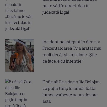
nu te văd în direct, dau în
judecată Liga!”
Incident neașteptat în direct »
Prezentatoarea TV a arătat mai
mult decât și-ar fi dorit: „Știe
ce face, e cu intenție”
E oficial! Ce a decis Ilie Bolojan,
cu puțin timp în urmă! Toată
lumea vorbește acum despre
asta