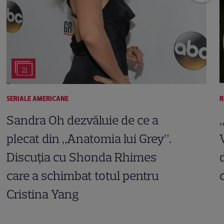
21
SERIALE AMERICANE
R
Sandra Oh dezvăluie de ce a
plecat din „Anatomia lui Grey”.
Discuția cu Shonda Rhimes
care a schimbat totul pentru
Cristina Yang