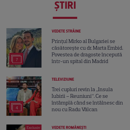
ŞTIRI
VEDETE STRĂINE
Prințul Mirko al Bulgariei se
căsătorește cu dr. Marta Embid.
Povestea de dragoste începută
7
într-un spital din Madrid
TELEVIZIUNE
Trei cupluri revin la „Insula
Iubirii – Reuniuni”. Ce se
întâmplă când se întâlnesc din
4
nou cu Radu Vâlcan
VEDETE ROMÂNEŞTI
Exclusiv