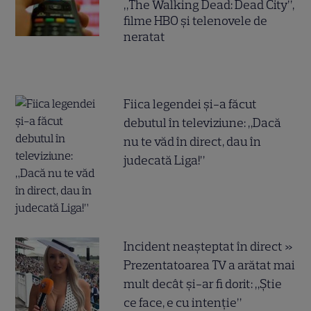
„The Walking Dead: Dead City”,
filme HBO și telenovele de
neratat
Fiica legendei și-a făcut
debutul în televiziune: „Dacă
nu te văd în direct, dau în
judecată Liga!”
Incident neașteptat în direct »
Prezentatoarea TV a arătat mai
mult decât și-ar fi dorit: „Știe
ce face, e cu intenție”