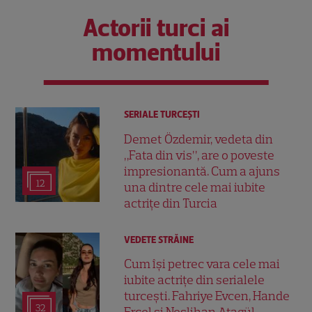
Actorii turci ai
momentului
SERIALE TURCEŞTI
Demet Özdemir, vedeta din
„Fata din vis”, are o poveste
impresionantă. Cum a ajuns
12
una dintre cele mai iubite
actrițe din Turcia
VEDETE STRĂINE
Cum își petrec vara cele mai
iubite actrițe din serialele
turcești. Fahriye Evcen, Hande
32
Erçel și Neslihan Atagül,