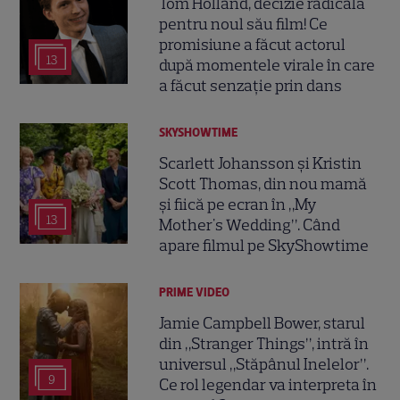
Tom Holland, decizie radicală
pentru noul său film! Ce
promisiune a făcut actorul
13
după momentele virale în care
a făcut senzație prin dans
SKYSHOWTIME
Scarlett Johansson și Kristin
Scott Thomas, din nou mamă
și fiică pe ecran în „My
13
Mother's Wedding”. Când
apare filmul pe SkyShowtime
PRIME VIDEO
Jamie Campbell Bower, starul
din „Stranger Things”, intră în
universul „Stăpânul Inelelor”.
9
Ce rol legendar va interpreta în