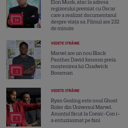
Elon Musk, atac la adresa
regizorului premiat cu Oscar
care a realizat documentarul
14
despre viața sa. Filmul are 232
de minute
VEDETE STRĂINE
Marvel are un nou Black
Panther. David Jonsson preia
moștenirea lui Chadwick
3
Boseman
VEDETE STRĂINE
Ryan Gosling este noul Ghost
Rider din Universul Marvel.
Anunțul făcut la Comic-Con i-
7
a entuziasmat pe fani