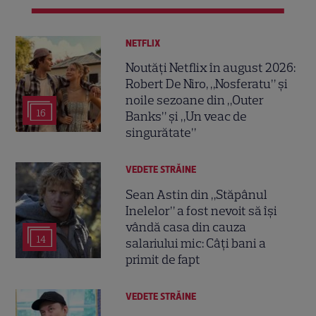
NETFLIX
Noutăți Netflix în august 2026:
Robert De Niro, „Nosferatu” și
noile sezoane din „Outer
16
Banks” și „Un veac de
singurătate”
VEDETE STRĂINE
Sean Astin din „Stăpânul
Inelelor” a fost nevoit să își
vândă casa din cauza
14
salariului mic: Câți bani a
primit de fapt
VEDETE STRĂINE