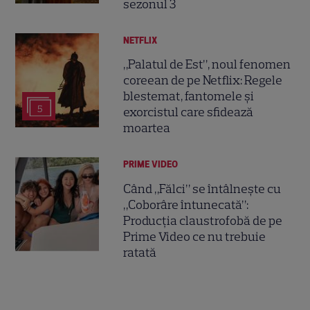
sezonul 3
NETFLIX
„Palatul de Est”, noul fenomen
coreean de pe Netflix: Regele
blestemat, fantomele și
5
exorcistul care sfidează
moartea
PRIME VIDEO
Când „Fălci” se întâlnește cu
„Coborâre întunecată”:
Producția claustrofobă de pe
Prime Video ce nu trebuie
ratată