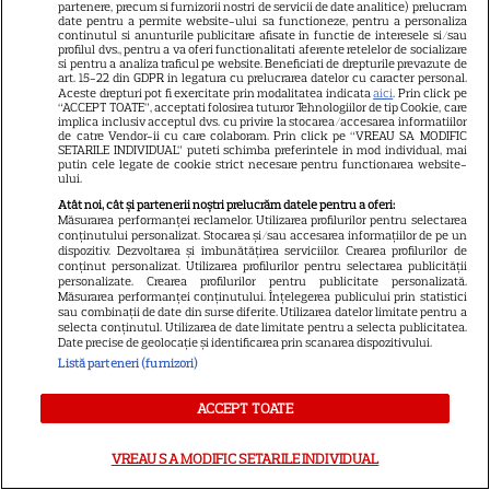
partenere, precum si furnizorii nostri de servicii de date analitice) prelucram
George și Amal Clooney,
date pentru a permite website-ului sa functioneze, pentru a personaliza
continutul si anunturile publicitare afisate in functie de interesele si/sau
evacuați din locuința lor din
profilul dvs., pentru a va oferi functionalitati aferente retelelor de socializare
si pentru a analiza traficul pe website. Beneficiati de drepturile prevazute de
Franța din cauza incendiilor.
art. 15-22 din GDPR in legatura cu prelucrarea datelor cu caracter personal.
Aceste drepturi pot fi exercitate prin modalitatea indicata
aici
. Prin click pe
13
Mesajul dramatic al actorului:
“ACCEPT TOATE”, acceptati folosirea tuturor Tehnologiilor de tip Cookie, care
„Nu știm dacă va supraviețui”
implica inclusiv acceptul dvs. cu privire la stocarea/accesarea informatiilor
de catre Vendor-ii cu care colaboram. Prin click pe “VREAU SA MODIFIC
SETARILE INDIVIDUAL” puteti schimba preferintele in mod individual, mai
putin cele legate de cookie strict necesare pentru functionarea website-
ului.
Atât noi, cât și partenerii noștri prelucrăm datele pentru a oferi:
Măsurarea performanței reclamelor. Utilizarea profilurilor pentru selectarea
conținutului personalizat. Stocarea și/sau accesarea informațiilor de pe un
dispozitiv. Dezvoltarea și îmbunătățirea serviciilor. Crearea profilurilor de
conținut personalizat. Utilizarea profilurilor pentru selectarea publicității
personalizate. Crearea profilurilor pentru publicitate personalizată.
Măsurarea performanței conținutului. Înțelegerea publicului prin statistici
sau combinații de date din surse diferite. Utilizarea datelor limitate pentru a
selecta conținutul. Utilizarea de date limitate pentru a selecta publicitatea.
Date precise de geolocație și identificarea prin scanarea dispozitivului.
Listă parteneri (furnizori)
Despre Tvmania
Contact
ACCEPT TOATE
Contacte televiziuni
VREAU SA MODIFIC SETARILE INDIVIDUAL
Abonamente