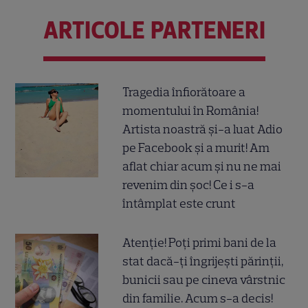
ARTICOLE PARTENERI
Tragedia înfiorătoare a
momentului în România!
Artista noastră și-a luat Adio
pe Facebook și a murit! Am
aflat chiar acum și nu ne mai
revenim din șoc! Ce i s-a
întâmplat este crunt
Atenție! Poți primi bani de la
stat dacă-ți îngrijești părinții,
bunicii sau pe cineva vârstnic
din familie. Acum s-a decis!