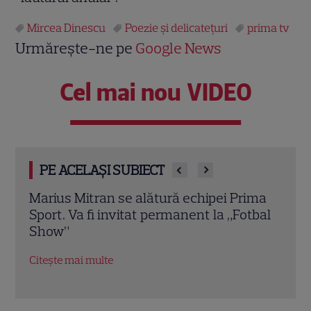
Mircea Dinescu
Poezie și delicatețuri
prima tv
Urmărește-ne pe
Google News
Cel mai nou VIDEO
PE ACELAȘI SUBIECT
ima
Prima Sport transmite meciurile
Univ
tbal
Universității Craiova și Universității Cluj
Leag
din cupele europene. Programul complet
Din
al partidelor
Citeș
Citește mai multe