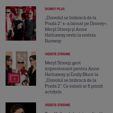
DISNEY PLUS
„Diavolul se îmbracă de la
Prada 2” s-a lansat pe Disney+.
Meryl Streep și Anne
Hathaway revin la revista
Runway
VEDETE STRĂINE
Meryl Streep, gest
impresionant pentru Anne
Hathaway și Emily Blunt la
9
„Diavolul se îmbracă de la
Prada 2”. Ce salarii ar fi primit
actrițele
VEDETE STRĂINE