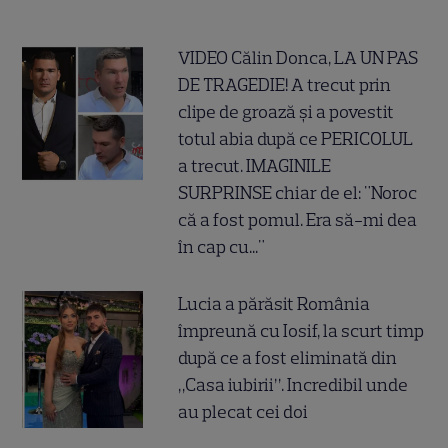
VIDEO Călin Donca, LA UN PAS
DE TRAGEDIE! A trecut prin
clipe de groază și a povestit
totul abia după ce PERICOLUL
a trecut. IMAGINILE
SURPRINSE chiar de el: "Noroc
că a fost pomul. Era să-mi dea
în cap cu..."
Lucia a părăsit România
împreună cu Iosif, la scurt timp
după ce a fost eliminată din
„Casa iubirii”. Incredibil unde
au plecat cei doi