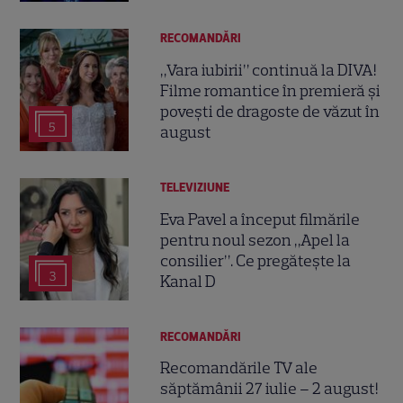
RECOMANDĂRI
„Vara iubirii” continuă la DIVA!
Filme romantice în premieră și
povești de dragoste de văzut în
5
august
TELEVIZIUNE
Eva Pavel a început filmările
pentru noul sezon „Apel la
consilier”. Ce pregătește la
3
Kanal D
RECOMANDĂRI
Recomandările TV ale
săptămânii 27 iulie – 2 august!