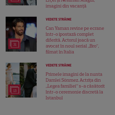
imagini din vacanță
VEDETE STRĂINE
Can Yaman revine pe ecrane
într-o ipostază complet
diferită. Actorul joacă un
31
avocat în noul serial „Bro”,
filmat în Italia
VEDETE STRĂINE
Primele imagini de la nunta
Damlei Sönmez. Actrița din
„Legea familiei” s-a căsătorit
13
într-o ceremonie discretă la
Istanbul