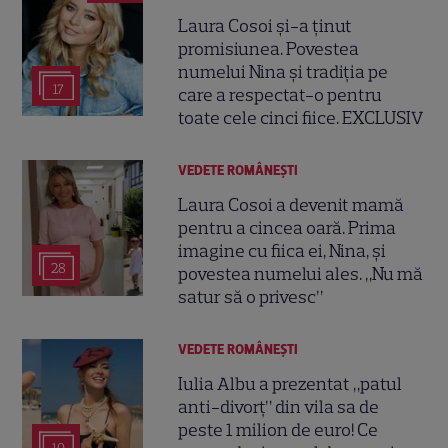
Laura Cosoi și-a ținut
promisiunea. Povestea
numelui Nina și tradiția pe
17
care a respectat-o pentru
toate cele cinci fiice. EXCLUSIV
VEDETE ROMÂNEŞTI
Laura Cosoi a devenit mamă
pentru a cincea oară. Prima
imagine cu fiica ei, Nina, și
28
povestea numelui ales. „Nu mă
satur să o privesc”
VEDETE ROMÂNEŞTI
Iulia Albu a prezentat „patul
anti-divorț” din vila sa de
peste 1 milion de euro! Ce