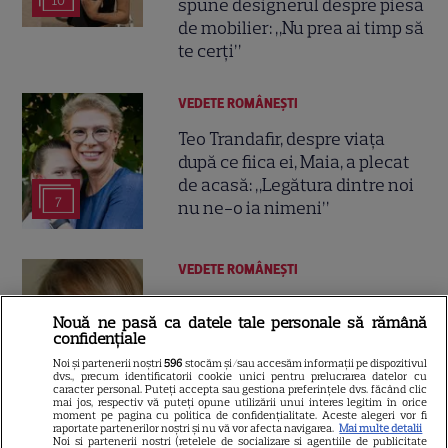
10
spune designerul despre piesa
de mobilier: „Nu prea ai timp să
te cerți”
VEDETE ROMÂNEŞTI
Teo Trandafir, despre viața
după ce fiica ei, Maia, a plecat
de acasă: „Legătura dintre noi
7
nu ne-o ia nimeni”
VEDETE ROMÂNEŞTI
Tora Vasilescu, apariție rară la
Nouă ne pasă ca datele tale personale să rămână
75 de ani. Drama din
confidențiale
adolescență care i-a schimbat
Noi și partenerii noștri
596
stocăm și/sau accesăm informații pe dispozitivul
24
viața
dvs., precum identificatorii cookie unici pentru prelucrarea datelor cu
caracter personal. Puteți accepta sau gestiona preferințele dvs. făcând clic
mai jos, respectiv vă puteți opune utilizării unui interes legitim în orice
moment pe pagina cu politica de confidențialitate. Aceste alegeri vor fi
raportate partenerilor noștri și nu vă vor afecta navigarea.
Mai multe detalii
VEDETE STRĂINE
Noi si partenerii nostri (retelele de socializare si agentiile de publicitate