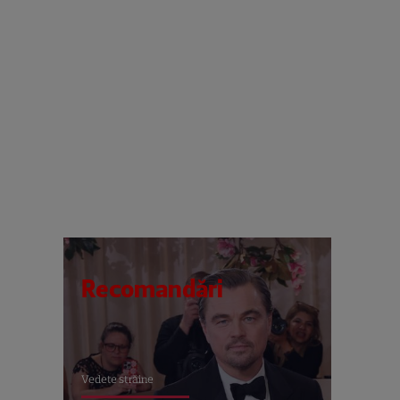
Recomandări
Vedete străine