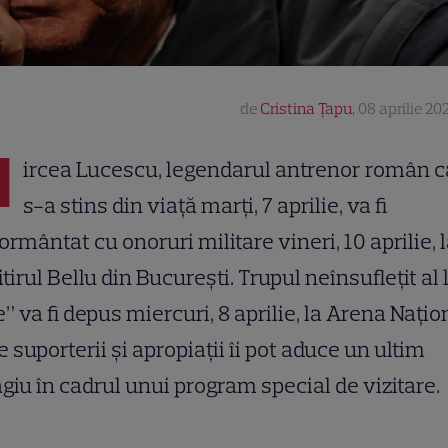
de
Cristina Țapu
,
08 aprilie 202
M
ircea Lucescu, legendarul antrenor român c
s-a stins din viață marți, 7 aprilie, va fi
rmântat cu onoruri militare vineri, 10 aprilie, 
tirul Bellu din București. Trupul neînsuflețit al l
” va fi depus miercuri, 8 aprilie, la Arena Națio
 suporterii și apropiații îi pot aduce un ultim
iu în cadrul unui program special de vizitare.