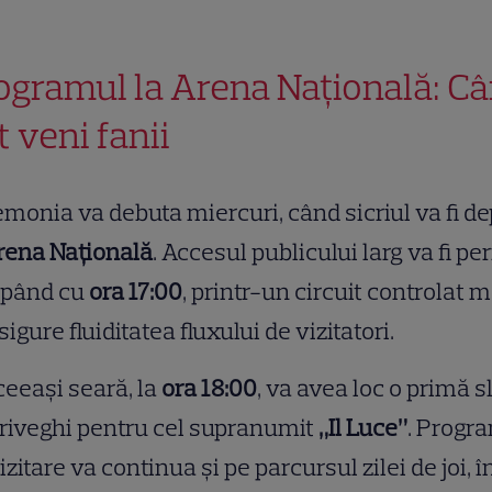
ogramul la Arena Națională: C
t veni fanii
monia va debuta miercuri, când sicriul va fi d
rena Națională
. Accesul publicului larg va fi pe
epând cu
ora 17:00
, printr-un circuit controlat 
sigure fluiditatea fluxului de vizitatori.
ceeași seară, la
ora 18:00
, va avea loc o primă s
riveghi pentru cel supranumit
„Il Luce”
. Progr
izitare va continua și pe parcursul zilei de joi, î