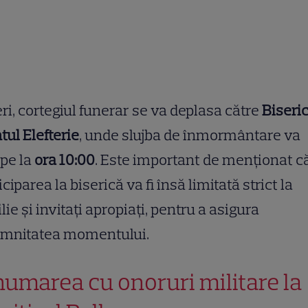
ri, cortegiul funerar se va deplasa către
Biseri
tul Elefterie
, unde slujba de înmormântare va
pe la
ora 10:00
. Este important de menționat c
iciparea la biserică va fi însă limitată strict la
lie și invitați apropiați, pentru a asigura
emnitatea momentului.
humarea cu onoruri militare la