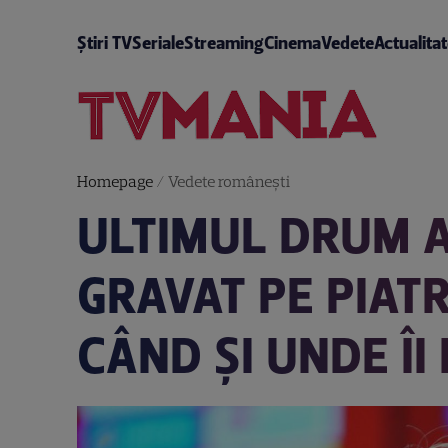
Știri TV
Seriale
Streaming
Cinema
Vedete
Actualita
Homepage
/
Vedete româneşti
ULTIMUL DRUM AL
GRAVAT PE PIAT
CÂND ȘI UNDE ÎI