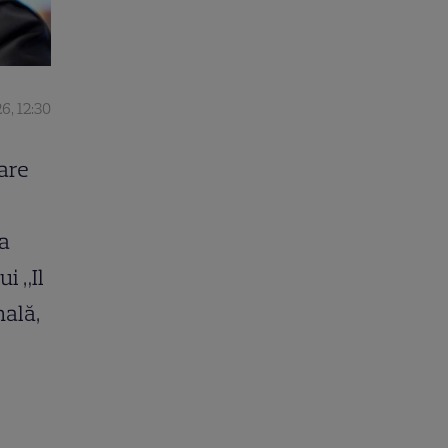
6, 12:30
are
la
ui „Il
nală,