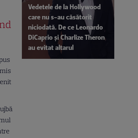
Vedetele de la Hollywood
care nu s-au căsătorit
ând
niciodată. De ce Leonardo
DiCaprio și Charlize Theron
au evitat altarul
epus
rmis
menit
lujbă
amul
ntre