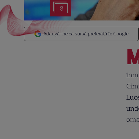
8
Adaugă-ne ca sursă preferată în Google
înmo
Cimi
Luce
unde
omag