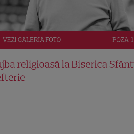
VEZI
GALERIA
FOTO
POZA
1
ujba religioasă la Biserica Sfânt
efterie