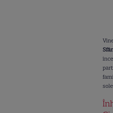
Vine
Sfân
înce
part
fami
sol
În