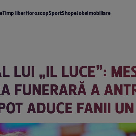
te
Timp liber
Horoscop
Sport
Shop
eJobs
Imobiliare
 LUI „IL LUCE”: ME
RA FUNERARĂ A ANT
 POT ADUCE FANII U