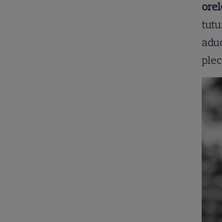
orel
tutu
aduc
plec