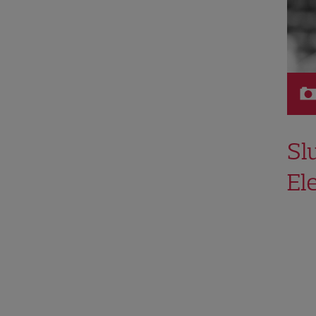
Sl
El