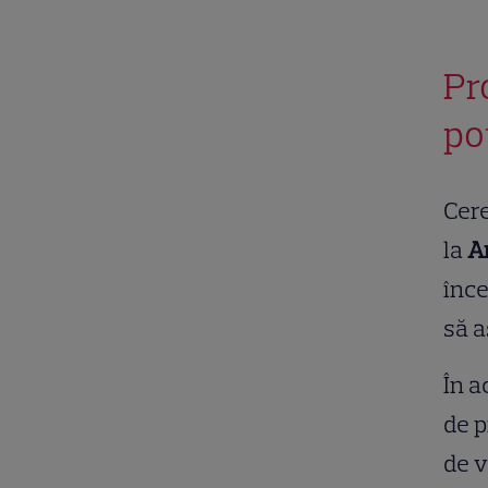
Pr
po
Cere
la
A
înc
să a
În a
de p
de v