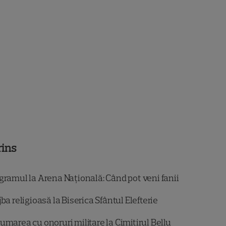
rins
gramul la Arena Națională: Când pot veni fanii
jba religioasă la Biserica Sfântul Elefterie
umarea cu onoruri militare la Cimitirul Bellu