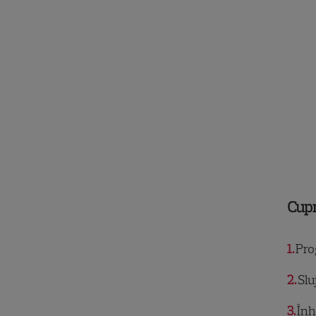
Cup
1
Pro
2
Slu
3
Înh