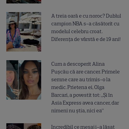
A treia oară e cu noroc? Dublul
campion NBA s-a căsătorit cu
modelul celebru croat.
Diferența de vârstă e de 19 ani!
Cum a descoperit Alina
Pușcău că are cancer. Primele
semne care au trimis-o la
medic. Prietena ei, Olga
Barcari, a povestit tot: „Și în
Asia Express avea cancer, dar
nimeni nu știa, nici ea”
Incredibil ce mesaj i-a lăsat