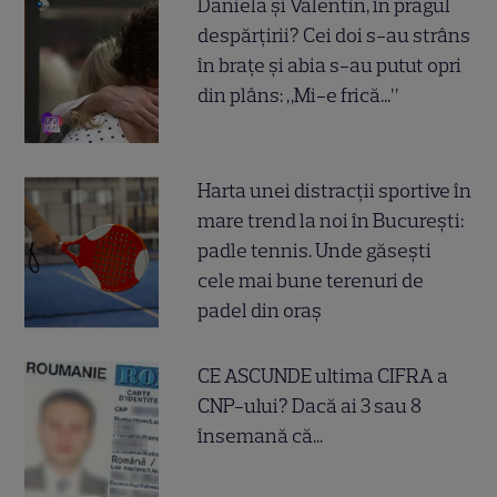
Daniela și Valentin, în pragul
despărțirii? Cei doi s-au strâns
în brațe și abia s-au putut opri
din plâns: „Mi-e frică...”
Harta unei distracții sportive în
mare trend la noi în București:
padle tennis. Unde găsești
cele mai bune terenuri de
padel din oraș
CE ASCUNDE ultima CIFRA a
CNP-ului? Dacă ai 3 sau 8
însemană că...