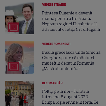
VEDETE STRĂINE
Prințesa Eugenie a devenit
mamă pentru a treia oară.
Nepoata reginei Elisabeta a II-
12
a a născut o fetiță în Portugalia
VEDETE ROMÂNEŞTI
Insula grecească unde Simona
Gherghe spune că mănânci
mai ieftin decât în România:
16
„Masă abundentă…”
RECOMANDĂRI
Poftiți pe la noi - Poftiți la
întrecere, 5 august 2026.
Echipa roșie revine în forță. Ce