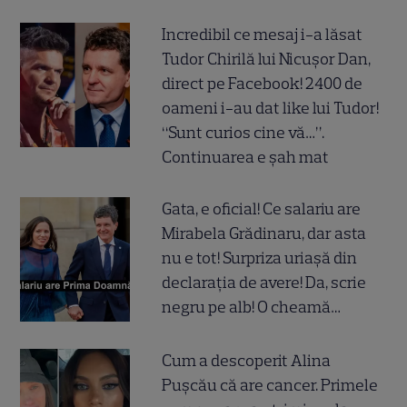
Incredibil ce mesaj i-a lăsat
Tudor Chirilă lui Nicușor Dan,
direct pe Facebook! 2400 de
oameni i-au dat like lui Tudor!
“Sunt curios cine vă…”.
Continuarea e șah mat
Gata, e oficial! Ce salariu are
Mirabela Grădinaru, dar asta
nu e tot! Surpriza uriașă din
declarația de avere! Da, scrie
negru pe alb! O cheamă…
Cum a descoperit Alina
Pușcău că are cancer. Primele