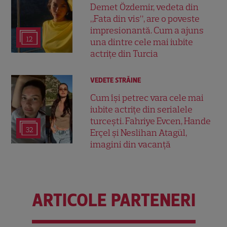
Demet Özdemir, vedeta din
„Fata din vis”, are o poveste
impresionantă. Cum a ajuns
12
una dintre cele mai iubite
actrițe din Turcia
VEDETE STRĂINE
Cum își petrec vara cele mai
iubite actrițe din serialele
turcești. Fahriye Evcen, Hande
32
Erçel și Neslihan Atagül,
imagini din vacanță
ARTICOLE PARTENERI