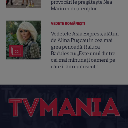
provocări le pregătește Nea
Mărin concurenților
VEDETE ROMÂNEŞTI
Vedetele Asia Express, alături
de Alina Pușcău în cea mai
grea perioadă. Raluca
22
Bădulescu: „Este unul dintre
cei mai minunați oameni pe
care i-am cunoscut”