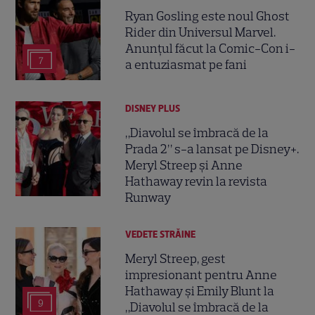
Ryan Gosling este noul Ghost
Rider din Universul Marvel.
Anunțul făcut la Comic-Con i-
7
a entuziasmat pe fani
DISNEY PLUS
„Diavolul se îmbracă de la
Prada 2” s-a lansat pe Disney+.
Meryl Streep și Anne
Hathaway revin la revista
Runway
VEDETE STRĂINE
Meryl Streep, gest
impresionant pentru Anne
Hathaway și Emily Blunt la
9
„Diavolul se îmbracă de la