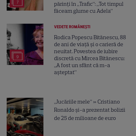
7
părinți în „Trafic”: „Tot timpul
făceam glume cu Adela”
VEDETE ROMÂNEŞTI
Rodica Popescu Bitănescu, 88
de ani de viață și o carieră de
neuitat. Povestea de iubire
9
discretă cu Mircea Bitănescu:
„A fost un sfânt că m-a
așteptat”
„Jucăriile mele” » Cristiano
Ronaldo și-a prezentat bolizii
de 25 de milioane de euro