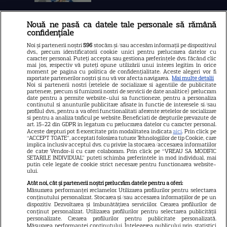
Nouă ne pasă ca datele tale personale să rămână
Libertatea
confidențiale
Libertatea pentru femei
Noi și partenerii noștri
596
stocăm și/sau accesăm informații pe dispozitivul
dvs., precum identificatorii cookie unici pentru prelucrarea datelor cu
GSP
caracter personal. Puteți accepta sau gestiona preferințele dvs. făcând clic
mai jos, respectiv vă puteți opune utilizării unui interes legitim în orice
Știri mondene
moment pe pagina cu politica de confidențialitate. Aceste alegeri vor fi
raportate partenerilor noștri și nu vă vor afecta navigarea.
Mai multe detalii
Noi si partenerii nostri (retelele de socializare si agentiile de publicitate
Avantaje
partenere, precum si furnizorii nostri de servicii de date analitice) prelucram
date pentru a permite website-ului sa functioneze, pentru a personaliza
Elle
continutul si anunturile publicitare afisate in functie de interesele si/sau
profilul dvs., pentru a va oferi functionalitati aferente retelelor de socializare
Unica
si pentru a analiza traficul pe website. Beneficiati de drepturile prevazute de
art. 15-22 din GDPR in legatura cu prelucrarea datelor cu caracter personal.
Retete practice
Aceste drepturi pot fi exercitate prin modalitatea indicata
aici
. Prin click pe
“ACCEPT TOATE”, acceptati folosirea tuturor Tehnologiilor de tip Cookie, care
implica inclusiv acceptul dvs. cu privire la stocarea/accesarea informatiilor
de catre Vendor-ii cu care colaboram. Prin click pe “VREAU SA MODIFIC
SETARILE INDIVIDUAL” puteti schimba preferintele in mod individual, mai
URMĂREȘTE-NE PE
putin cele legate de cookie strict necesare pentru functionarea website-
ului.
Atât noi, cât și partenerii noștri prelucrăm datele pentru a oferi:
Măsurarea performanței reclamelor. Utilizarea profilurilor pentru selectarea
conținutului personalizat. Stocarea și/sau accesarea informațiilor de pe un
dispozitiv. Dezvoltarea și îmbunătățirea serviciilor. Crearea profilurilor de
conținut personalizat. Utilizarea profilurilor pentru selectarea publicității
Copyright
2026
Ringier Romania – Toate Drepturile rezervate
personalizate. Crearea profilurilor pentru publicitate personalizată.
Măsurarea performanței conținutului. Înțelegerea publicului prin statistici