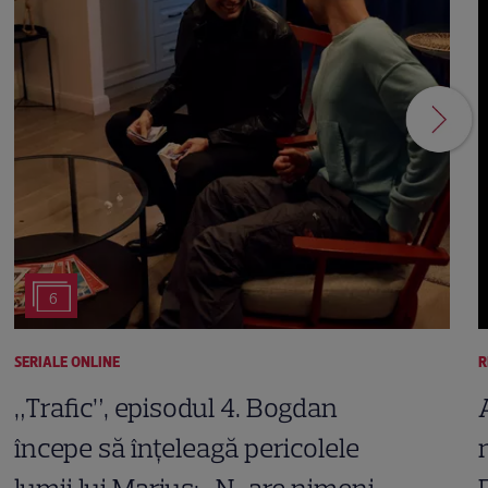
6
SERIALE ONLINE
R
„Trafic”, episodul 4. Bogdan
începe să înțeleagă pericolele
lumii lui Marius: „N-are nimeni