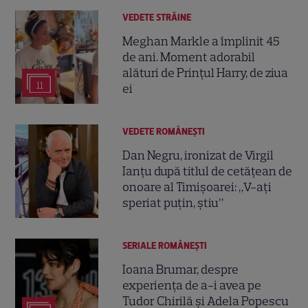
VEDETE STRĂINE
Meghan Markle a împlinit 45
de ani. Moment adorabil
alături de Prințul Harry, de ziua
11
ei
VEDETE ROMÂNEŞTI
Dan Negru, ironizat de Virgil
Ianțu după titlul de cetățean de
onoare al Timișoarei: „V-ați
speriat puțin, știu”
SERIALE ROMÂNEŞTI
Ioana Brumar, despre
experiența de a-i avea pe
Tudor Chirilă și Adela Popescu