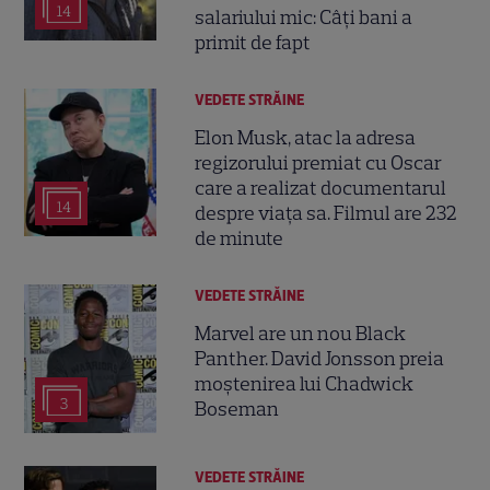
14
salariului mic: Câți bani a
primit de fapt
VEDETE STRĂINE
Elon Musk, atac la adresa
regizorului premiat cu Oscar
care a realizat documentarul
14
despre viața sa. Filmul are 232
de minute
VEDETE STRĂINE
Marvel are un nou Black
Panther. David Jonsson preia
moștenirea lui Chadwick
3
Boseman
VEDETE STRĂINE