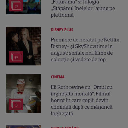
„Futurama” și trilogia
17
„Stăpânul Inelelor” ajung pe
platformă
DISNEY PLUS
Premiere de neratat pe Netflix,
Disney+ și SkyShowtime în
august: seriale noi, filme de
15
colecție și vedete de top
CINEMA
Eli Roth revine cu „Omul cu
înghețata mortală”. Filmul
horror în care copiii devin
5
criminali după ce mănâncă
înghețată