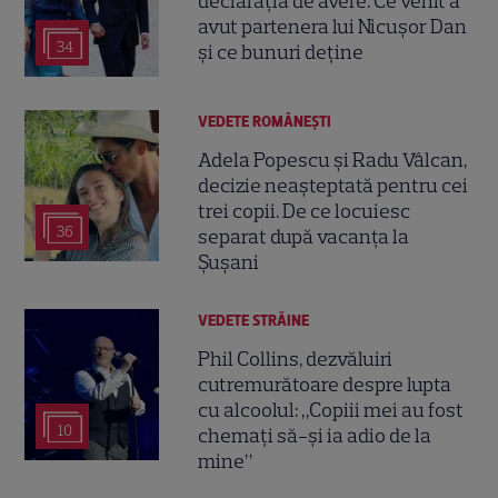
declarația de avere. Ce venit a
avut partenera lui Nicușor Dan
34
și ce bunuri deține
VEDETE ROMÂNEŞTI
Adela Popescu și Radu Vâlcan,
decizie neașteptată pentru cei
trei copii. De ce locuiesc
36
separat după vacanța la
Șușani
VEDETE STRĂINE
Phil Collins, dezvăluiri
cutremurătoare despre lupta
cu alcoolul: „Copiii mei au fost
10
chemați să-și ia adio de la
mine”