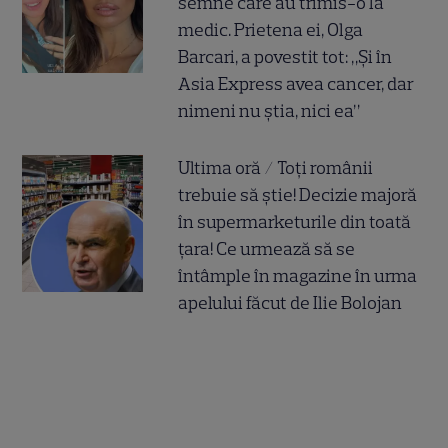
semne care au trimis-o la
medic. Prietena ei, Olga
Barcari, a povestit tot: „Și în
Asia Express avea cancer, dar
nimeni nu știa, nici ea”
Ultima oră / Toți românii
trebuie să știe! Decizie majoră
în supermarketurile din toată
țara! Ce urmează să se
întâmple în magazine în urma
apelului făcut de Ilie Bolojan