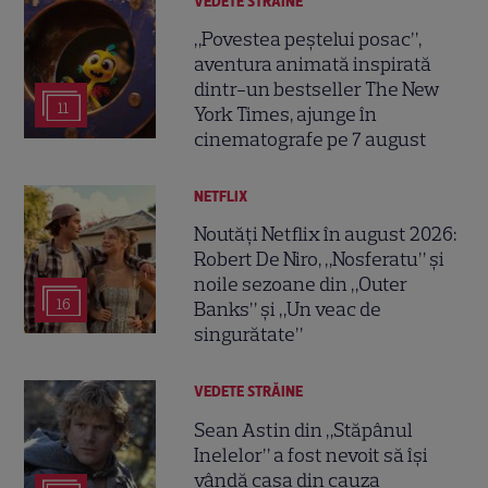
VEDETE STRĂINE
„Povestea peștelui posac”,
aventura animată inspirată
dintr-un bestseller The New
11
York Times, ajunge în
cinematografe pe 7 august
NETFLIX
Noutăți Netflix în august 2026:
Robert De Niro, „Nosferatu” și
noile sezoane din „Outer
16
Banks” și „Un veac de
singurătate”
VEDETE STRĂINE
Sean Astin din „Stăpânul
Inelelor” a fost nevoit să își
vândă casa din cauza