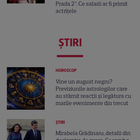
Prada 2”. Ce salarii ar fi primit
actrițele
ŞTIRI
HOROSCOP
Vine un august negru?
Previziunile astrologilor care
au stârnit reacții și legătura cu
marile evenimente din trecut
ȘTIRI
Mirabela Grădinaru, detalii din