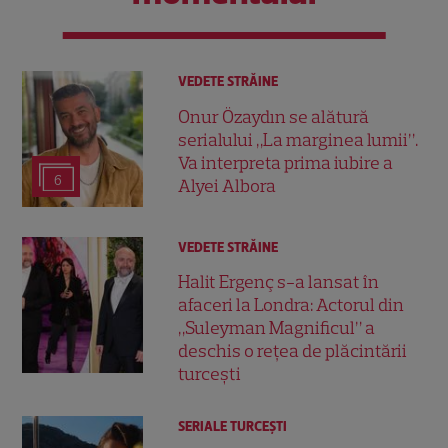
VEDETE STRĂINE
Onur Özaydın se alătură
serialului „La marginea lumii”.
Va interpreta prima iubire a
6
Alyei Albora
VEDETE STRĂINE
Halit Ergenç s-a lansat în
afaceri la Londra: Actorul din
„Suleyman Magnificul” a
deschis o rețea de plăcintării
turcești
SERIALE TURCEŞTI