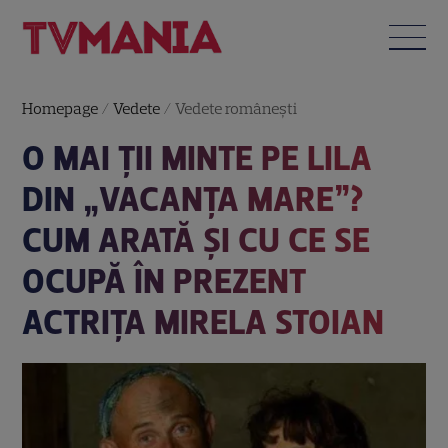
Homepage
/
Vedete
/
Vedete româneşti
O MAI ȚII MINTE PE LILA
DIN „VACANȚA MARE”?
CUM ARATĂ ȘI CU CE SE
OCUPĂ ÎN PREZENT
ACTRIȚA MIRELA STOIAN