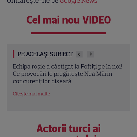
Urmărește-ne pe
Google News
Cel mai nou VIDEO
PE ACELAȘI SUBIECT
 noul
Echipa roșie a câștigat la Poftiți pe la noi!
Reco
ște
Ce provocări le pregătește Nea Mărin
iuli
concurenților diseară
Dead
nera
Citește mai multe
Citeș
Actorii turci ai