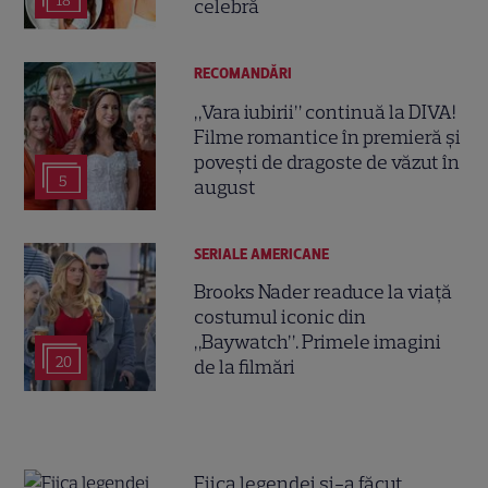
18
celebră
RECOMANDĂRI
„Vara iubirii” continuă la DIVA!
Filme romantice în premieră și
povești de dragoste de văzut în
5
august
SERIALE AMERICANE
Brooks Nader readuce la viață
costumul iconic din
„Baywatch”. Primele imagini
20
de la filmări
Fiica legendei și-a făcut