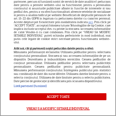
partenere, precum si furnizorii nostri de servicii de date analitice) prelucram
date pentru a permite website-ului sa functioneze, pentru a personaliza
continutul si anunturile publicitare afisate in functie de interesele si/sau
profilul dvs., pentru a va oferi functionalitati aferente retelelor de socializare
Câte calorii are pepenele roșu
si pentru a analiza traficul pe website. Beneficiati de drepturile prevazute de
art. 15-22 din GDPR in legatura cu prelucrarea datelor cu caracter personal.
– beneficii și contraindicații
Aceste drepturi pot fi exercitate prin modalitatea indicata
aici
. Prin click pe
“ACCEPT TOATE”, acceptati folosirea tuturor Tehnologiilor de tip Cookie, care
implica inclusiv acceptul dvs. cu privire la stocarea/accesarea informatiilor
de catre Vendor-ii cu care colaboram. Prin click pe “VREAU SA MODIFIC
SETARILE INDIVIDUAL” puteti schimba preferintele in mod individual, mai
putin cele legate de cookie strict necesare pentru functionarea website-
ului.
Atât noi, cât și partenerii noștri prelucrăm datele pentru a oferi:
Măsurarea performanței reclamelor. Utilizarea profilurilor pentru selectarea
conținutului personalizat. Stocarea și/sau accesarea informațiilor de pe un
dispozitiv. Dezvoltarea și îmbunătățirea serviciilor. Crearea profilurilor de
conținut personalizat. Utilizarea profilurilor pentru selectarea publicității
ALTE ARTICOLE
personalizate. Crearea profilurilor pentru publicitate personalizată.
Măsurarea performanței conținutului. Înțelegerea publicului prin statistici
sau combinații de date din surse diferite. Utilizarea datelor limitate pentru a
INTERESANTE
selecta conținutul. Utilizarea de date limitate pentru a selecta publicitatea.
Date precise de geolocație și identificarea prin scanarea dispozitivului.
Listă parteneri (furnizori)
ACCEPT TOATE
VEDETE STRĂINE
VREAU SA MODIFIC SETARILE INDIVIDUAL
Marvel are un nou Black