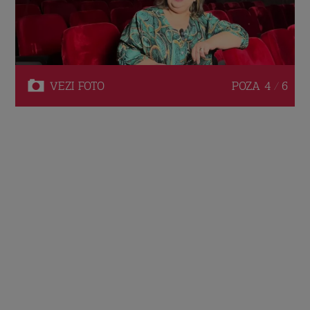
VEZI
FOTO
POZA
4 / 6