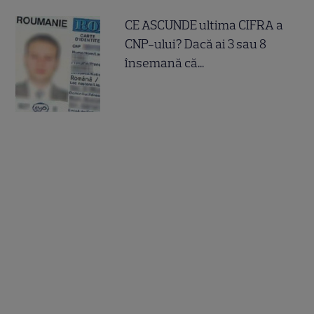
CE ASCUNDE ultima CIFRA a
CNP-ului? Dacă ai 3 sau 8
însemană că...