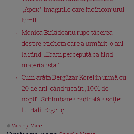
„Apex”! Imaginile care fac înconjurul
lumii
Monica Bîrlădeanu rupe tăcerea
despre eticheta care a urmărit-o ani
la rând: „Eram percepută ca fiind
materialistă”
Cum arăta Bergüzar Korel în urmă cu
20 de ani, când juca în „1001 de
nopți”. Schimbarea radicală a soției
lui Halit Ergenç
Vacanța Mare