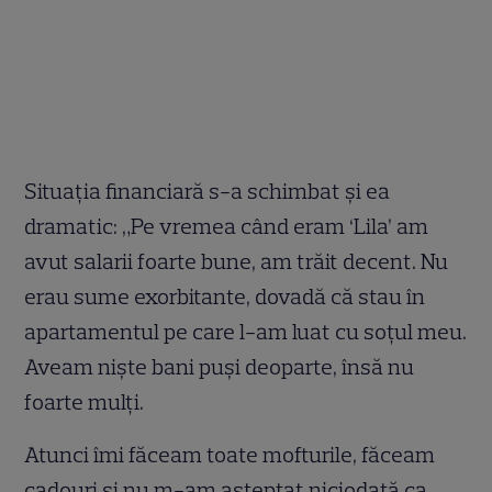
Situația financiară s-a schimbat și ea
dramatic: „Pe vremea când eram ‘Lila’ am
avut salarii foarte bune, am trăit decent. Nu
erau sume exorbitante, dovadă că stau în
apartamentul pe care l-am luat cu soţul meu.
Aveam nişte bani puşi deoparte, însă nu
foarte mulţi.
Atunci îmi făceam toate mofturile, făceam
cadouri și nu m-am aşteptat niciodată ca