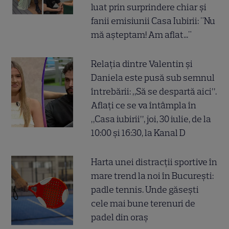
luat prin surprindere chiar și
fanii emisiunii Casa Iubirii: "Nu
mă așteptam! Am aflat..."
Relația dintre Valentin și
Daniela este pusă sub semnul
întrebării: „Să se despartă aici”.
Aflați ce se va întâmpla în
„Casa iubirii”, joi, 30 iulie, de la
10:00 și 16:30, la Kanal D
Harta unei distracții sportive în
mare trend la noi în București:
padle tennis. Unde găsești
cele mai bune terenuri de
padel din oraș