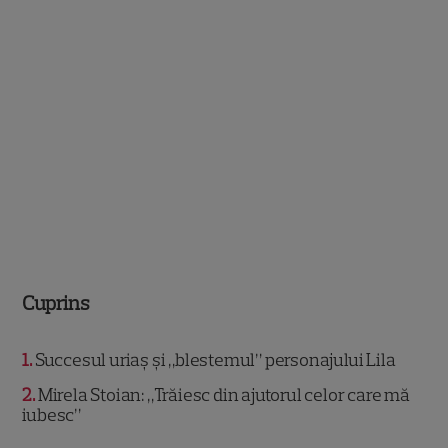
Cuprins
1
Succesul uriaș și „blestemul” personajului Lila
2
Mirela Stoian: „Trăiesc din ajutorul celor care mă
iubesc”