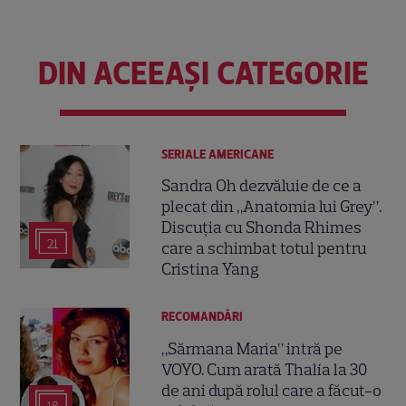
DIN ACEEAȘI CATEGORIE
SERIALE AMERICANE
Sandra Oh dezvăluie de ce a
plecat din „Anatomia lui Grey”.
Discuția cu Shonda Rhimes
21
care a schimbat totul pentru
Cristina Yang
RECOMANDĂRI
„Sărmana Maria” intră pe
VOYO. Cum arată Thalía la 30
de ani după rolul care a făcut-o