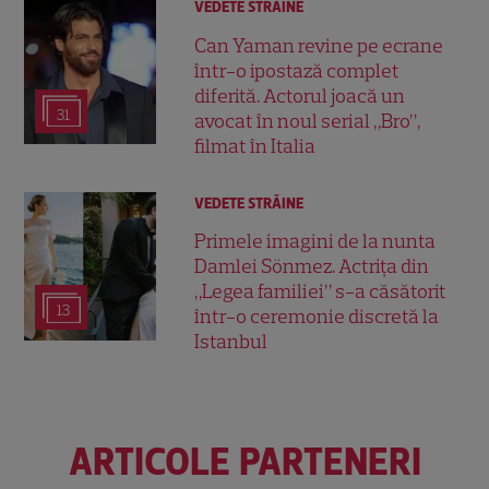
VEDETE STRĂINE
Can Yaman revine pe ecrane
într-o ipostază complet
diferită. Actorul joacă un
31
avocat în noul serial „Bro”,
filmat în Italia
VEDETE STRĂINE
Primele imagini de la nunta
Damlei Sönmez. Actrița din
„Legea familiei” s-a căsătorit
13
într-o ceremonie discretă la
Istanbul
ARTICOLE PARTENERI