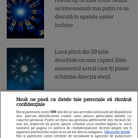
Horoscop 30 iulie 2026. Tauriii
se interesează mai puțin ce se
discută în spatele ușilor
închise
Luna plină din 29 iulie
deschide un nou capitol. Este
momentul astral care îți poate
schimba direcția vieții
Nouă ne pasă ca datele tale personale să rămână
Ploaia de meteori Delta
confidențiale
Aquaride 2026: când o poți
Noi și partenerii noștri
596
stocăm și/sau accesăm informații pe dispozitivul
dvs., precum identificatorii cookie unici pentru prelucrarea datelor cu
vedea cel mai bine
caracter personal. Puteți accepta sau gestiona preferințele dvs. făcând clic
mai jos, respectiv vă puteți opune utilizării unui interes legitim în orice
moment pe pagina cu politica de confidențialitate. Aceste alegeri vor fi
raportate partenerilor noștri și nu vă vor afecta navigarea.
Mai multe detalii
Noi si partenerii nostri (retelele de socializare si agentiile de publicitate