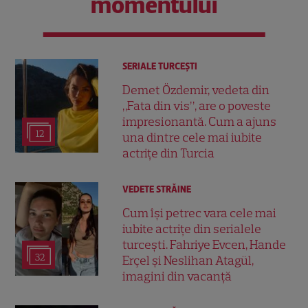
momentului
SERIALE TURCEŞTI
Demet Özdemir, vedeta din
„Fata din vis”, are o poveste
impresionantă. Cum a ajuns
12
una dintre cele mai iubite
actrițe din Turcia
VEDETE STRĂINE
Cum își petrec vara cele mai
iubite actrițe din serialele
turcești. Fahriye Evcen, Hande
32
Erçel și Neslihan Atagül,
imagini din vacanță