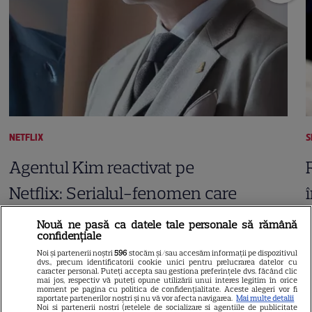
NETFLIX
S
Agentul Kim reactivat pe
Netflix: Serialul-fenomen care
a rupt topurile de audiență. Ce
Nouă ne pasă ca datele tale personale să rămână
confidențiale
șanse sunt pentru Sezonul 2
Noi și partenerii noștri
596
stocăm și/sau accesăm informații pe dispozitivul
dvs., precum identificatorii cookie unici pentru prelucrarea datelor cu
caracter personal. Puteți accepta sau gestiona preferințele dvs. făcând clic
mai jos, respectiv vă puteți opune utilizării unui interes legitim în orice
moment pe pagina cu politica de confidențialitate. Aceste alegeri vor fi
raportate partenerilor noștri și nu vă vor afecta navigarea.
Mai multe detalii
Noi si partenerii nostri (retelele de socializare si agentiile de publicitate