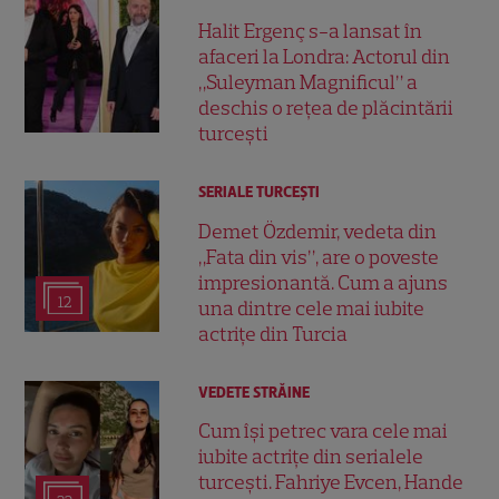
Halit Ergenç s-a lansat în
afaceri la Londra: Actorul din
„Suleyman Magnificul” a
deschis o rețea de plăcintării
turcești
SERIALE TURCEŞTI
Demet Özdemir, vedeta din
„Fata din vis”, are o poveste
impresionantă. Cum a ajuns
12
una dintre cele mai iubite
actrițe din Turcia
VEDETE STRĂINE
Cum își petrec vara cele mai
iubite actrițe din serialele
turcești. Fahriye Evcen, Hande