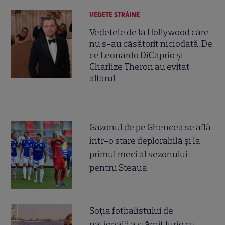
VEDETE STRĂINE
Vedetele de la Hollywood care
nu s-au căsătorit niciodată. De
ce Leonardo DiCaprio și
Charlize Theron au evitat
altarul
Gazonul de pe Ghencea se află
într-o stare deplorabilă și la
primul meci al sezonului
pentru Steaua
Soția fotbalistului de
națională a stârnit furie cu