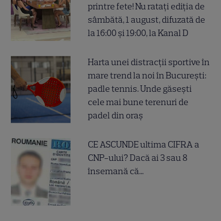
printre fete! Nu ratați ediția de
sâmbătă, 1 august, difuzată de
la 16:00 și 19:00, la Kanal D
Harta unei distracții sportive în
mare trend la noi în București:
padle tennis. Unde găsești
cele mai bune terenuri de
padel din oraș
CE ASCUNDE ultima CIFRA a
CNP-ului? Dacă ai 3 sau 8
însemană că...