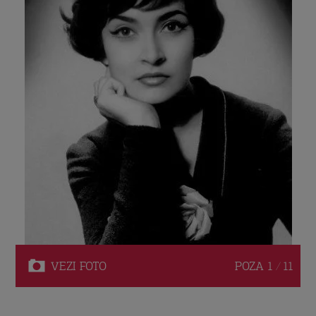
VEZI
FOTO
POZA
1 / 11