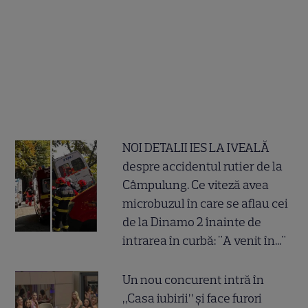
NOI DETALII IES LA IVEALĂ
despre accidentul rutier de la
Câmpulung. Ce viteză avea
microbuzul în care se aflau cei
de la Dinamo 2 înainte de
intrarea în curbă: "A venit în..."
Un nou concurent intră în
„Casa iubirii” și face furori