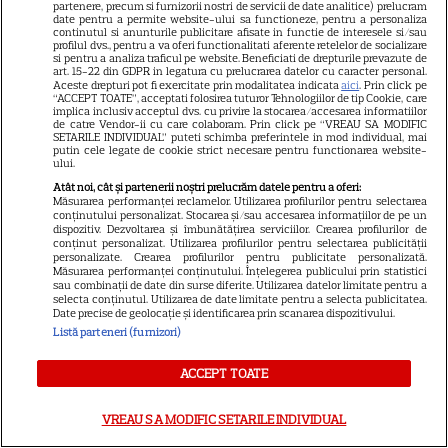
partenere, precum si furnizorii nostri de servicii de date analitice) prelucram
date pentru a permite website-ului sa functioneze, pentru a personaliza
ARTICOLE PARTENERI
continutul si anunturile publicitare afisate in functie de interesele si/sau
profilul dvs., pentru a va oferi functionalitati aferente retelelor de socializare
si pentru a analiza traficul pe website. Beneficiati de drepturile prevazute de
art. 15-22 din GDPR in legatura cu prelucrarea datelor cu caracter personal.
Aceste drepturi pot fi exercitate prin modalitatea indicata
aici
. Prin click pe
“ACCEPT TOATE”, acceptati folosirea tuturor Tehnologiilor de tip Cookie, care
implica inclusiv acceptul dvs. cu privire la stocarea/accesarea informatiilor
de catre Vendor-ii cu care colaboram. Prin click pe “VREAU SA MODIFIC
Horoscop Urania | Previziuni
SETARILE INDIVIDUAL” puteti schimba preferintele in mod individual, mai
putin cele legate de cookie strict necesare pentru functionarea website-
astrologice pentru perioada 1 –
ului.
7 august 2026. Venus va intra
Atât noi, cât și partenerii noștri prelucrăm datele pentru a oferi:
Măsurarea performanței reclamelor. Utilizarea profilurilor pentru selectarea
în zodia Balanței
conținutului personalizat. Stocarea și/sau accesarea informațiilor de pe un
dispozitiv. Dezvoltarea și îmbunătățirea serviciilor. Crearea profilurilor de
conținut personalizat. Utilizarea profilurilor pentru selectarea publicității
personalizate. Crearea profilurilor pentru publicitate personalizată.
Măsurarea performanței conținutului. Înțelegerea publicului prin statistici
sau combinații de date din surse diferite. Utilizarea datelor limitate pentru a
Loto 6/49 din 2 august 2026.
selecta conținutul. Utilizarea de date limitate pentru a selecta publicitatea.
Date precise de geolocație și identificarea prin scanarea dispozitivului.
Numerele extrase duminică
Listă parteneri (furnizori)
ACCEPT TOATE
VREAU SA MODIFIC SETARILE INDIVIDUAL