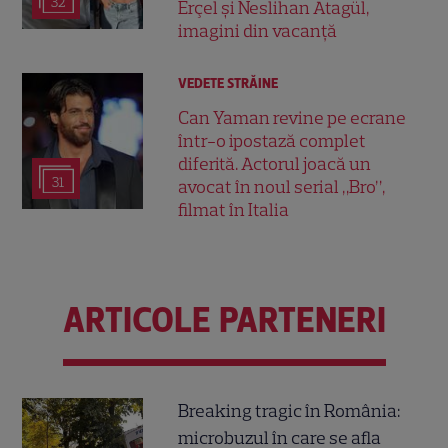
32
Erçel și Neslihan Atagül,
imagini din vacanță
VEDETE STRĂINE
Can Yaman revine pe ecrane
într-o ipostază complet
diferită. Actorul joacă un
31
avocat în noul serial „Bro”,
filmat în Italia
ARTICOLE PARTENERI
Breaking tragic în România:
microbuzul în care se afla