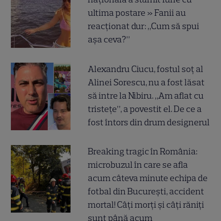
ultima postare » Fanii au
reacționat dur: „Cum să spui
așa ceva?”
Alexandru Ciucu, fostul soț al
Alinei Sorescu, nu a fost lăsat
să intre la Nibiru. „Am aflat cu
tristețe”, a povestit el. De ce a
fost întors din drum designerul
Breaking tragic în România:
microbuzul în care se afla
acum câteva minute echipa de
fotbal din București, accident
mortal! Câți morți și câți răniți
sunt până acum