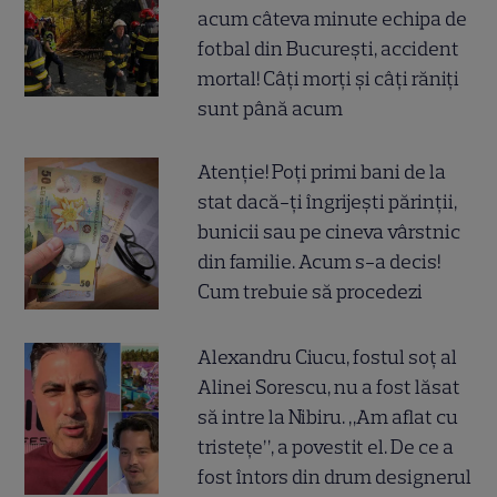
acum câteva minute echipa de
fotbal din București, accident
mortal! Câți morți și câți răniți
sunt până acum
Atenție! Poți primi bani de la
stat dacă-ți îngrijești părinții,
bunicii sau pe cineva vârstnic
din familie. Acum s-a decis!
Cum trebuie să procedezi
Alexandru Ciucu, fostul soț al
Alinei Sorescu, nu a fost lăsat
să intre la Nibiru. „Am aflat cu
tristețe”, a povestit el. De ce a
fost întors din drum designerul