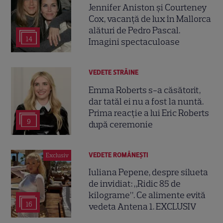
Jennifer Aniston și Courteney
Cox, vacanță de lux în Mallorca
alături de Pedro Pascal.
14
Imagini spectaculoase
VEDETE STRĂINE
Emma Roberts s-a căsătorit,
dar tatăl ei nu a fost la nuntă.
Prima reacție a lui Eric Roberts
9
după ceremonie
VEDETE ROMÂNEŞTI
Exclusiv
Iuliana Pepene, despre silueta
de invidiat: „Ridic 85 de
kilograme”. Ce alimente evită
16
vedeta Antena 1. EXCLUSIV