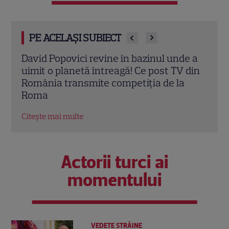
PE ACELAȘI SUBIECT
e a
Aventura de 1 Iunie începe la TVR! Cum
TVR 
 din
se transformă studiourile din Calea
Deci
Dorobanților în „Televiziunea Copiilor”
Tele
Citește mai multe
Citeș
Actorii turci ai
momentului
VEDETE STRĂINE