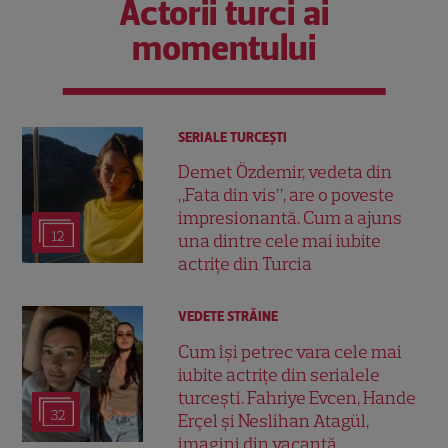
Actorii turci ai
momentului
SERIALE TURCEŞTI
Demet Özdemir, vedeta din
„Fata din vis”, are o poveste
impresionantă. Cum a ajuns
12
una dintre cele mai iubite
actrițe din Turcia
VEDETE STRĂINE
Cum își petrec vara cele mai
iubite actrițe din serialele
turcești. Fahriye Evcen, Hande
32
Erçel și Neslihan Atagül,
imagini din vacanță