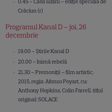
0.45 – Casa iubirii – ediție specială de
Crăciun (r)
Programul Kanal D – joi, 26
decembrie
19.00 – Știrile Kanal D
20.00 – Inimă rebelă
21.30 – Premoniții – film artistic,
2015, regia: Afonso Poyart, cu:
Anthony Hopkins, Colin Farrell, titlul
original: SOLACE