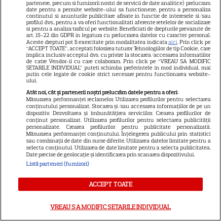
partenere, precum si furnizorii nostri de servicii de date analitice) prelucram
și pe anchetatori
date pentru a permite website-ului sa functioneze, pentru a personaliza
continutul si anunturile publicitare afisate in functie de interesele si/sau
profilul dvs., pentru a va oferi functionalitati aferente retelelor de socializare
si pentru a analiza traficul pe website. Beneficiati de drepturile prevazute de
art. 15-22 din GDPR in legatura cu prelucrarea datelor cu caracter personal.
Aceste drepturi pot fi exercitate prin modalitatea indicata
aici
. Prin click pe
“ACCEPT TOATE”, acceptati folosirea tuturor Tehnologiilor de tip Cookie, care
implica inclusiv acceptul dvs. cu privire la stocarea/accesarea informatiilor
de catre Vendor-ii cu care colaboram. Prin click pe “VREAU SA MODIFIC
SETARILE INDIVIDUAL” puteti schimba preferintele in mod individual, mai
putin cele legate de cookie strict necesare pentru functionarea website-
ului.
Atât noi, cât și partenerii noștri prelucrăm datele pentru a oferi:
Măsurarea performanței reclamelor. Utilizarea profilurilor pentru selectarea
conținutului personalizat. Stocarea și/sau accesarea informațiilor de pe un
dispozitiv. Dezvoltarea și îmbunătățirea serviciilor. Crearea profilurilor de
conținut personalizat. Utilizarea profilurilor pentru selectarea publicității
personalizate. Crearea profilurilor pentru publicitate personalizată.
Măsurarea performanței conținutului. Înțelegerea publicului prin statistici
sau combinații de date din surse diferite. Utilizarea datelor limitate pentru a
selecta conținutul. Utilizarea de date limitate pentru a selecta publicitatea.
Date precise de geolocație și identificarea prin scanarea dispozitivului.
Listă parteneri (furnizori)
ACCEPT TOATE
VREAU SA MODIFIC SETARILE INDIVIDUAL