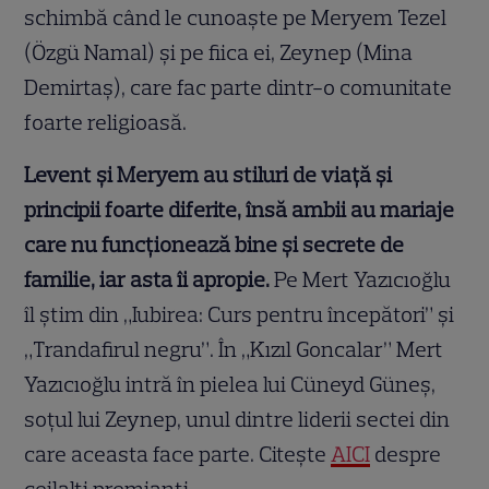
schimbă când le cunoaște pe Meryem Tezel
(Özgü Namal) și pe fiica ei, Zeynep (Mina
Demirtaş), care fac parte dintr-o comunitate
foarte religioasă.
Levent și Meryem au stiluri de viață și
principii foarte diferite, însă ambii au mariaje
care nu funcționează bine și secrete de
familie, iar asta îi apropie.
Pe Mert Yazıcıoğlu
îl știm din „Iubirea: Curs pentru începători” și
„Trandafirul negru”. În „Kızıl Goncalar” Mert
Yazıcıoğlu intră în pielea lui Cüneyd Güneş,
soțul lui Zeynep, unul dintre liderii sectei din
care aceasta face parte. Citește
AICI
despre
ceilalți premianți.