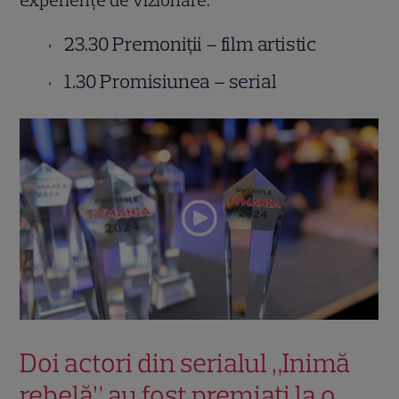
experiențe de vizionare.
23.30 Premoniții – film artistic
1.30 Promisiunea – serial
Doi actori din serialul „Inimă
rebelă” au fost premiați la o