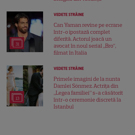
VEDETE STRĂINE
Can Yaman revine pe ecrane
într-o ipostază complet
diferită. Actorul joacă un
31
avocat în noul serial „Bro”,
filmat în Italia
VEDETE STRĂINE
Primele imagini de la nunta
Damlei Sönmez. Actrița din
„Legea familiei” s-a căsătorit
13
într-o ceremonie discretă la
Istanbul