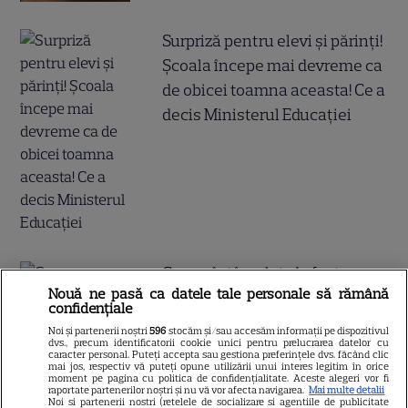
Surpriză pentru elevi și părinți!
Școala începe mai devreme ca
de obicei toamna aceasta! Ce a
decis Ministerul Educației
Ce s-a întâmplat, de fapt, cu
Nouă ne pasă ca datele tale personale să rămână
Anastasia, tânăra dată
confidențiale
dispărută în București, prin
Noi și partenerii noștri
596
stocăm și/sau accesăm informații pe dispozitivul
dvs., precum identificatorii cookie unici pentru prelucrarea datelor cu
RO-Alert, și găsită ulterior
caracter personal. Puteți accepta sau gestiona preferințele dvs. făcând clic
mai jos, respectiv vă puteți opune utilizării unui interes legitim în orice
decedată. Ultimele clipe din
moment pe pagina cu politica de confidențialitate. Aceste alegeri vor fi
raportate partenerilor noștri și nu vă vor afecta navigarea.
Mai multe detalii
viața fetei i-au tulburat chiar
Noi si partenerii nostri (retelele de socializare si agentiile de publicitate