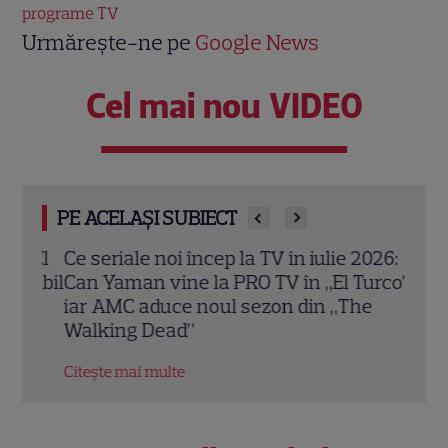
programe TV
Urmărește-ne pe
Google News
Cel mai nou VIDEO
PE ACELAȘI SUBIECT
„El
Ce seriale noi încep la TV în iulie 2026:
Pofti
onibil
Can Yaman vine la PRO TV în „El Turco”,
Filip
iar AMC aduce noul sezon din „The
Ante
Walking Dead”
comp
Citește mai multe
Citeș