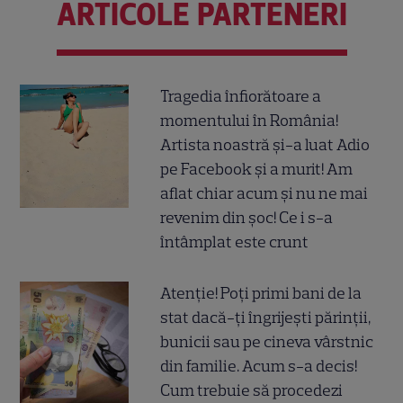
ARTICOLE PARTENERI
Tragedia înfiorătoare a
momentului în România!
Artista noastră și-a luat Adio
pe Facebook și a murit! Am
aflat chiar acum și nu ne mai
revenim din șoc! Ce i s-a
întâmplat este crunt
Atenție! Poți primi bani de la
stat dacă-ți îngrijești părinții,
bunicii sau pe cineva vârstnic
din familie. Acum s-a decis!
Cum trebuie să procedezi