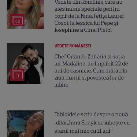
Vedete din România care au
ales nume speciale pentru
copii: de la Nina, fetița Laurei
68
Cosoi, la Jessica lui Pepe și
Josephine a Ginei Pistol
VEDETE ROMÂNEŞTI
Chef Orlando Zaharia și soția
lui, Mădălina, au împlinit 22 de
ani de căsnicie. Cum arătau în
11
ziua nunții și povestea lor de
iubire
Tabloidele scriu despre o nouă
idilă: „Irina Shayk se iubește cu
starul mai mic cu 11 ani”