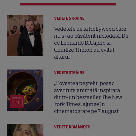
VEDETE STRĂINE
Vedetele de la Hollywood care
nu s-au căsătorit niciodată. De
ce Leonardo DiCaprio și
Charlize Theron au evitat
altarul
VEDETE STRĂINE
„Povestea peștelui posac”,
aventura animată inspirată
dintr-un bestseller The New
11
York Times, ajunge în
cinematografe pe 7 august
VEDETE ROMÂNEŞTI