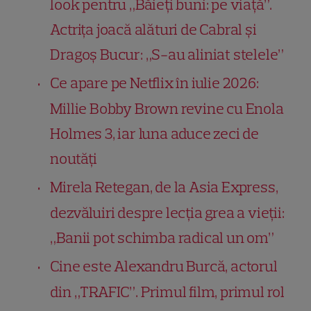
look pentru „Băieți buni: pe viață”.
Actrița joacă alături de Cabral și
Dragoș Bucur: „S-au aliniat stelele”
Ce apare pe Netflix în iulie 2026:
Millie Bobby Brown revine cu Enola
Holmes 3, iar luna aduce zeci de
noutăți
Mirela Retegan, de la Asia Express,
dezvăluiri despre lecția grea a vieții:
„Banii pot schimba radical un om”
Cine este Alexandru Burcă, actorul
din „TRAFIC”. Primul film, primul rol