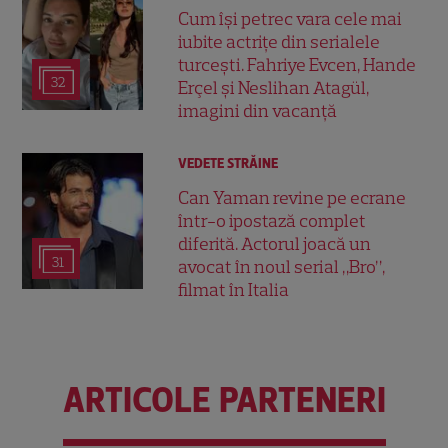
Cum își petrec vara cele mai
iubite actrițe din serialele
turcești. Fahriye Evcen, Hande
32
Erçel și Neslihan Atagül,
imagini din vacanță
VEDETE STRĂINE
Can Yaman revine pe ecrane
într-o ipostază complet
diferită. Actorul joacă un
31
avocat în noul serial „Bro”,
filmat în Italia
ARTICOLE PARTENERI