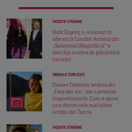
VEDETE STRĂINE
Halit Ergenç s-a lansat în
afaceri la Londra: Actorul din
„Suleyman Magnificul” a
deschis o rețea de plăcintării
turcești
SERIALE TURCEŞTI
Demet Özdemir, vedeta din
„Fata din vis”, are o poveste
impresionantă. Cum a ajuns
12
una dintre cele mai iubite
actrițe din Turcia
VEDETE STRĂINE