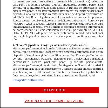
partenere, precum si furnizorii nostri de servicii de date analitice) prelucram
date pentru a permite website-ului sa functioneze, pentru a personaliza
Ulei de perilla – ce este și ce
continutul si anunturile publicitare afisate in functie de interesele si/sau
profilul dvs., pentru a va oferi functionalitati aferente retelelor de socializare
beneficii are
si pentru a analiza traficul pe website. Beneficiati de drepturile prevazute de
art. 15-22 din GDPR in legatura cu prelucrarea datelor cu caracter personal.
Aceste drepturi pot fi exercitate prin modalitatea indicata
aici
. Prin click pe
“ACCEPT TOATE”, acceptati folosirea tuturor Tehnologiilor de tip Cookie, care
implica inclusiv acceptul dvs. cu privire la stocarea/accesarea informatiilor
de catre Vendor-ii cu care colaboram. Prin click pe “VREAU SA MODIFIC
SETARILE INDIVIDUAL” puteti schimba preferintele in mod individual, mai
putin cele legate de cookie strict necesare pentru functionarea website-
ului.
Atât noi, cât și partenerii noștri prelucrăm datele pentru a oferi:
Cum poate fi consumat
Măsurarea performanței reclamelor. Utilizarea profilurilor pentru selectarea
conținutului personalizat. Stocarea și/sau accesarea informațiilor de pe un
ghimbirul
dispozitiv. Dezvoltarea și îmbunătățirea serviciilor. Crearea profilurilor de
conținut personalizat. Utilizarea profilurilor pentru selectarea publicității
personalizate. Crearea profilurilor pentru publicitate personalizată.
Măsurarea performanței conținutului. Înțelegerea publicului prin statistici
sau combinații de date din surse diferite. Utilizarea datelor limitate pentru a
selecta conținutul. Utilizarea de date limitate pentru a selecta publicitatea.
Date precise de geolocație și identificarea prin scanarea dispozitivului.
Listă parteneri (furnizori)
Ce este decoctul, cum se
ACCEPT TOATE
obţine şi care sunt utilizările
acestuia
VREAU SA MODIFIC SETARILE INDIVIDUAL