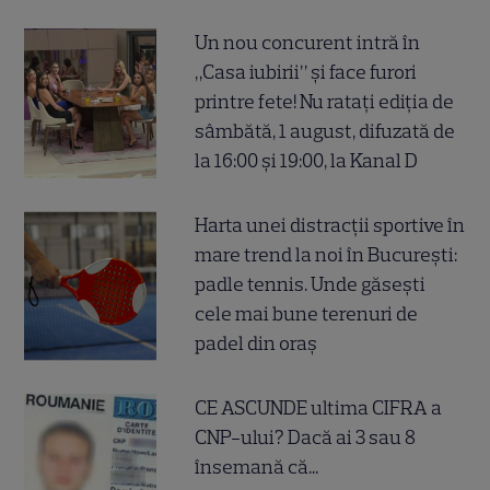
Un nou concurent intră în
„Casa iubirii” și face furori
printre fete! Nu ratați ediția de
sâmbătă, 1 august, difuzată de
la 16:00 și 19:00, la Kanal D
Harta unei distracții sportive în
mare trend la noi în București:
padle tennis. Unde găsești
cele mai bune terenuri de
padel din oraș
CE ASCUNDE ultima CIFRA a
CNP-ului? Dacă ai 3 sau 8
însemană că...