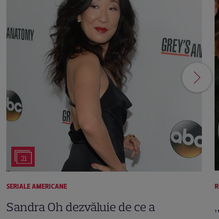
21
SERIALE AMERICANE
R
Sandra Oh dezvăluie de ce a