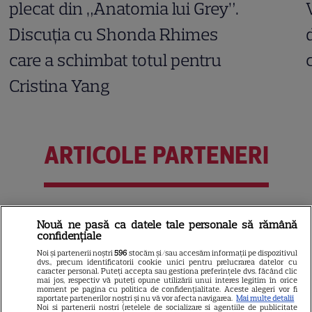
plecat din „Anatomia lui Grey”.
Discuția cu Shonda Rhimes
care a schimbat totul pentru
Cristina Yang
ARTICOLE PARTENERI
Horoscop Urania | Previziuni
Nouă ne pasă ca datele tale personale să rămână
confidențiale
astrologice pentru perioada 1 –
Noi și partenerii noștri
596
stocăm și/sau accesăm informații pe dispozitivul
7 august 2026. Venus va intra
dvs., precum identificatorii cookie unici pentru prelucrarea datelor cu
caracter personal. Puteți accepta sau gestiona preferințele dvs. făcând clic
în zodia Balanței
mai jos, respectiv vă puteți opune utilizării unui interes legitim în orice
moment pe pagina cu politica de confidențialitate. Aceste alegeri vor fi
raportate partenerilor noștri și nu vă vor afecta navigarea.
Mai multe detalii
Noi si partenerii nostri (retelele de socializare si agentiile de publicitate