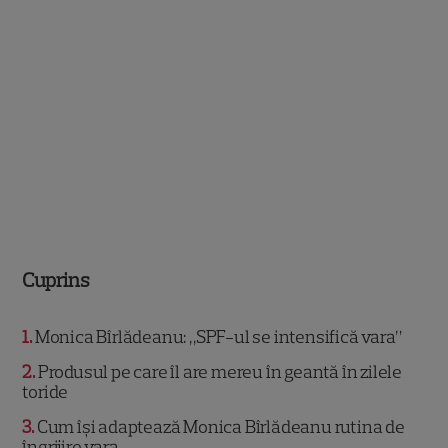
Cuprins
1
Monica Bîrlădeanu: „SPF-ul se intensifică vara”
2
Produsul pe care îl are mereu în geantă în zilele
toride
3
Cum își adaptează Monica Bîrlădeanu rutina de
îngrijire vara