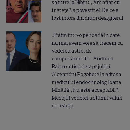
să intre la Nibiru. „Am aflat cu
tristețe”, a povestit el. De ce a
fost întors din drum designerul
„Trăim într-o perioadă în care
nu mai avem voie să trecem cu
vederea astfel de
comportamente”. Andreea
Raicu critică derapajul lui
Alexandru Rogobete la adresa
medicului endocrinolog Ioana
Mihăilă: „Nu este acceptabil”.
Mesajul vedetei a stârnit valuri
de reacții