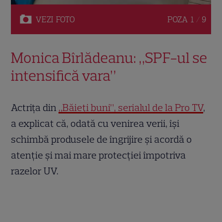
VEZI
FOTO
POZA
1 / 9
Monica Bîrlădeanu: „SPF-ul se
intensifică vara”
Actrița din
„Băieți buni”, serialul de la Pro TV
,
a explicat că, odată cu venirea verii, își
schimbă produsele de îngrijire și acordă o
atenție și mai mare protecției împotriva
razelor UV.