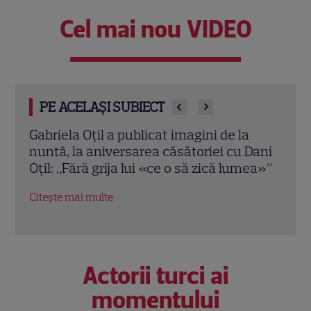
Cel mai nou VIDEO
PE ACELAȘI SUBIECT
ntă
Gabriela Oțil a publicat imagini de la
Ștef
nuntă, la aniversarea căsătoriei cu Dani
din „
Oțil: „Fără grija lui «ce o să zică lumea»”
fără
Brit
Citește mai multe
Citeș
Actorii turci ai
momentului