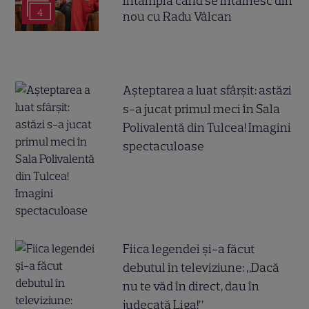
întâmplă când se întâlnesc din
4
nou cu Radu Vâlcan
Așteptarea a luat sfârșit: astăzi
s-a jucat primul meci în Sala
Polivalentă din Tulcea! Imagini
spectaculoase
Fiica legendei și-a făcut
debutul în televiziune: „Dacă
nu te văd în direct, dau în
judecată Liga!”