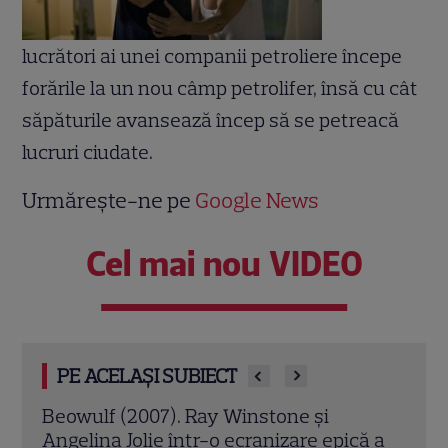
lucrători ai unei companii petroliere începe
forările la un nou câmp petrolifer, însă cu cât
săpăturile avansează încep să se petreacă
lucruri ciudate.
Urmărește-ne pe
Google News
Cel mai nou VIDEO
PE ACELAȘI SUBIECT
Jack Ryan: Agentul din umbră (2014).
Avia
ă a
Chris Pine și Kevin Costner, într-o cursă
lui 