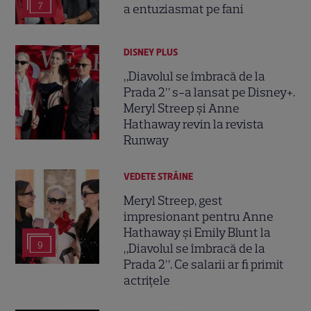
7
a entuziasmat pe fani
DISNEY PLUS
„Diavolul se îmbracă de la
Prada 2” s-a lansat pe Disney+.
Meryl Streep și Anne
Hathaway revin la revista
Runway
VEDETE STRĂINE
Meryl Streep, gest
impresionant pentru Anne
Hathaway și Emily Blunt la
9
„Diavolul se îmbracă de la
Prada 2”. Ce salarii ar fi primit
actrițele