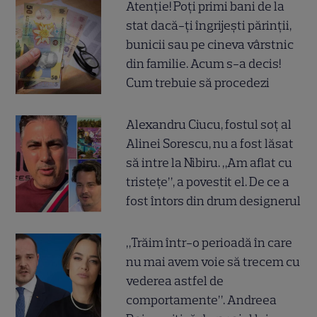
Atenție! Poți primi bani de la
stat dacă-ți îngrijești părinții,
bunicii sau pe cineva vârstnic
din familie. Acum s-a decis!
Cum trebuie să procedezi
Alexandru Ciucu, fostul soț al
Alinei Sorescu, nu a fost lăsat
să intre la Nibiru. „Am aflat cu
tristețe”, a povestit el. De ce a
fost întors din drum designerul
„Trăim într-o perioadă în care
nu mai avem voie să trecem cu
vederea astfel de
comportamente”. Andreea