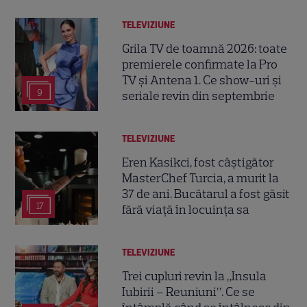
TELEVIZIUNE
Grila TV de toamnă 2026: toate
premierele confirmate la Pro
TV și Antena 1. Ce show-uri și
9
seriale revin din septembrie
TELEVIZIUNE
Eren Kasikci, fost câștigător
MasterChef Turcia, a murit la
37 de ani. Bucătarul a fost găsit
17
fără viață în locuința sa
TELEVIZIUNE
Trei cupluri revin la „Insula
Iubirii – Reuniuni”. Ce se