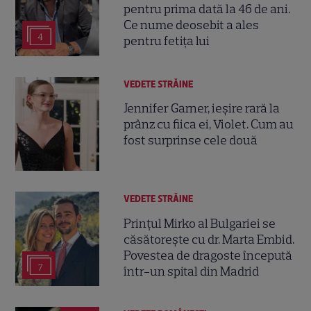
pentru prima dată la 46 de ani.
Ce nume deosebit a ales
4
pentru fetița lui
VEDETE STRĂINE
Jennifer Garner, ieșire rară la
prânz cu fiica ei, Violet. Cum au
fost surprinse cele două
VEDETE STRĂINE
Prințul Mirko al Bulgariei se
căsătorește cu dr. Marta Embid.
Povestea de dragoste începută
7
într-un spital din Madrid