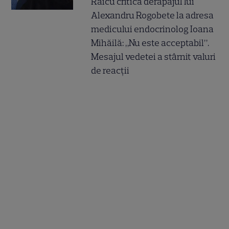
Raicu critică derapajul lui
Alexandru Rogobete la adresa
medicului endocrinolog Ioana
Mihăilă: „Nu este acceptabil”.
Mesajul vedetei a stârnit valuri
de reacții