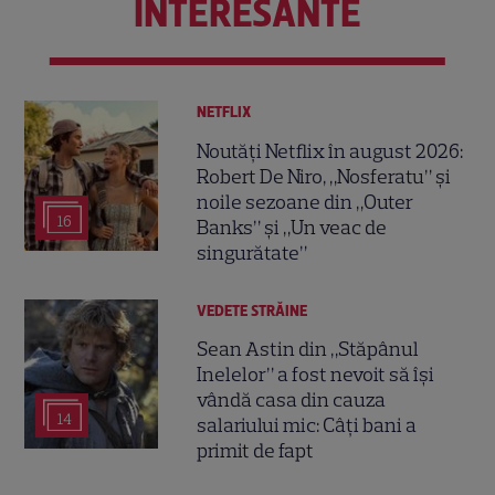
INTERESANTE
NETFLIX
Noutăți Netflix în august 2026:
Robert De Niro, „Nosferatu” și
noile sezoane din „Outer
16
Banks” și „Un veac de
singurătate”
VEDETE STRĂINE
Sean Astin din „Stăpânul
Inelelor” a fost nevoit să își
vândă casa din cauza
14
salariului mic: Câți bani a
primit de fapt