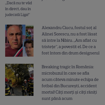
Alexandru Ciucu, fostul soț al
Alinei Sorescu, nu a fost lăsat
să intre la Nibiru. „Am aflat cu
tristețe”, a povestit el. De ce a
fost întors din drum designerul
Breaking tragic în România:
microbuzul în care se afla
acum câteva minute echipa de
fotbal din București, accident
mortal! Câți morți și câți răniți
sunt până acum