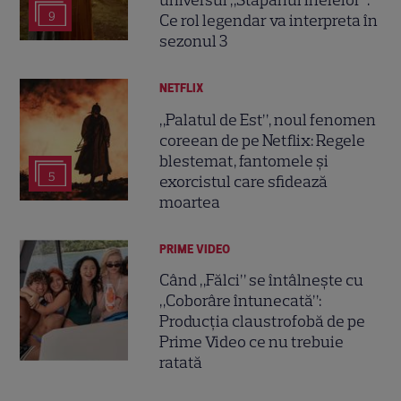
universul „Stăpânul Inelelor”.
9
Ce rol legendar va interpreta în
sezonul 3
NETFLIX
„Palatul de Est”, noul fenomen
coreean de pe Netflix: Regele
blestemat, fantomele și
5
exorcistul care sfidează
moartea
PRIME VIDEO
Când „Fălci” se întâlnește cu
„Coborâre întunecată”:
Producția claustrofobă de pe
Prime Video ce nu trebuie
ratată