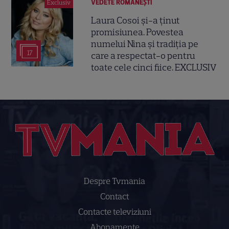
VEDETE ROMÂNEŞTI
Exclusiv
Laura Cosoi și-a ținut
promisiunea. Povestea
numelui Nina și tradiția pe
17
care a respectat-o pentru
toate cele cinci fiice. EXCLUSIV
Despre Tvmania
Contact
Contacte televiziuni
Abonamente