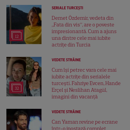
SERIALE TURCEŞTI
Demet Özdemir, vedeta din
„Fata din vis”, are o poveste
impresionantă. Cum a ajuns
12
una dintre cele mai iubite
actrițe din Turcia
VEDETE STRĂINE
Cum își petrec vara cele mai
iubite actrițe din serialele
turcești. Fahriye Evcen, Hande
32
Erçel și Neslihan Atagül,
imagini din vacanță
VEDETE STRĂINE
Can Yaman revine pe ecrane
într-o ipostază complet