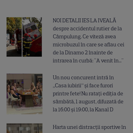
NOI DETALII IES LA IVEALĂ
despre accidentul rutier de la
Câmpulung. Ce viteză avea
microbuzul în care se aflau cei
de la Dinamo 2 înainte de
intrarea în curbă: "A venit în..."
Un nou concurent intră în
„Casa iubirii” și face furori
printre fete! Nu ratați ediția de
sâmbătă, 1 august, difuzată de
la 16:00 și 19:00, la Kanal D
Harta unei distracții sportive în