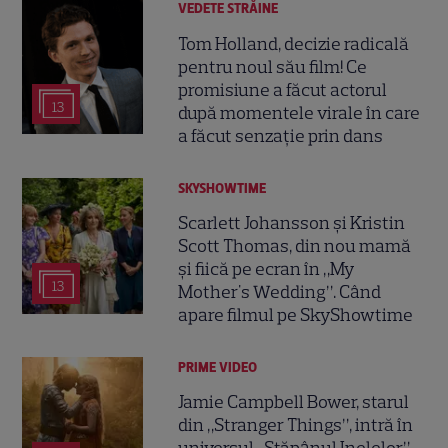
VEDETE STRĂINE
Tom Holland, decizie radicală
pentru noul său film! Ce
promisiune a făcut actorul
13
după momentele virale în care
a făcut senzație prin dans
SKYSHOWTIME
Scarlett Johansson și Kristin
Scott Thomas, din nou mamă
și fiică pe ecran în „My
13
Mother's Wedding”. Când
apare filmul pe SkyShowtime
PRIME VIDEO
Jamie Campbell Bower, starul
din „Stranger Things”, intră în