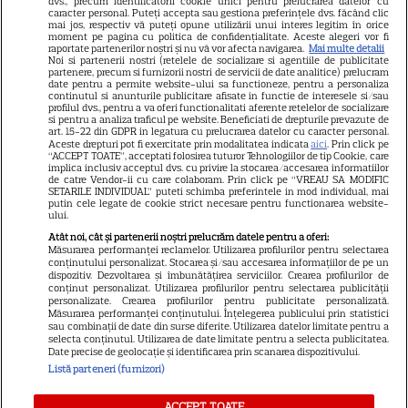
dvs., precum identificatorii cookie unici pentru prelucrarea datelor cu
GSP
caracter personal. Puteți accepta sau gestiona preferințele dvs. făcând clic
mai jos, respectiv vă puteți opune utilizării unui interes legitim în orice
Știri mondene
moment pe pagina cu politica de confidențialitate. Aceste alegeri vor fi
raportate partenerilor noștri și nu vă vor afecta navigarea.
Mai multe detalii
Noi si partenerii nostri (retelele de socializare si agentiile de publicitate
Avantaje
partenere, precum si furnizorii nostri de servicii de date analitice) prelucram
date pentru a permite website-ului sa functioneze, pentru a personaliza
Elle
continutul si anunturile publicitare afisate in functie de interesele si/sau
profilul dvs., pentru a va oferi functionalitati aferente retelelor de socializare
Unica
si pentru a analiza traficul pe website. Beneficiati de drepturile prevazute de
art. 15-22 din GDPR in legatura cu prelucrarea datelor cu caracter personal.
Retete practice
Aceste drepturi pot fi exercitate prin modalitatea indicata
aici
. Prin click pe
“ACCEPT TOATE”, acceptati folosirea tuturor Tehnologiilor de tip Cookie, care
implica inclusiv acceptul dvs. cu privire la stocarea/accesarea informatiilor
de catre Vendor-ii cu care colaboram. Prin click pe “VREAU SA MODIFIC
SETARILE INDIVIDUAL” puteti schimba preferintele in mod individual, mai
URMĂREȘTE-NE PE
putin cele legate de cookie strict necesare pentru functionarea website-
ului.
Atât noi, cât și partenerii noștri prelucrăm datele pentru a oferi:
Măsurarea performanței reclamelor. Utilizarea profilurilor pentru selectarea
conținutului personalizat. Stocarea și/sau accesarea informațiilor de pe un
dispozitiv. Dezvoltarea și îmbunătățirea serviciilor. Crearea profilurilor de
conținut personalizat. Utilizarea profilurilor pentru selectarea publicității
Copyright
2026
Ringier Romania – Toate Drepturile rezervate
personalizate. Crearea profilurilor pentru publicitate personalizată.
Măsurarea performanței conținutului. Înțelegerea publicului prin statistici
sau combinații de date din surse diferite. Utilizarea datelor limitate pentru a
selecta conținutul. Utilizarea de date limitate pentru a selecta publicitatea.
Date precise de geolocație și identificarea prin scanarea dispozitivului.
Listă parteneri (furnizori)
Pariază responsabil! Decizia ONJN nr. 821/25.09.2025.
Jocurile de noroc sunt interzise minorilor.
ACCEPT TOATE