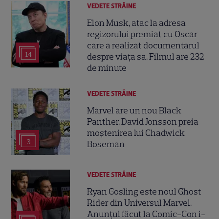
VEDETE STRĂINE
Elon Musk, atac la adresa
regizorului premiat cu Oscar
care a realizat documentarul
14
despre viața sa. Filmul are 232
de minute
VEDETE STRĂINE
Marvel are un nou Black
Panther. David Jonsson preia
moștenirea lui Chadwick
3
Boseman
VEDETE STRĂINE
Ryan Gosling este noul Ghost
Rider din Universul Marvel.
Anunțul făcut la Comic-Con i-