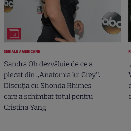
21
SERIALE AMERICANE
R
Sandra Oh dezvăluie de ce a
plecat din „Anatomia lui Grey”.
Discuția cu Shonda Rhimes
care a schimbat totul pentru
Cristina Yang