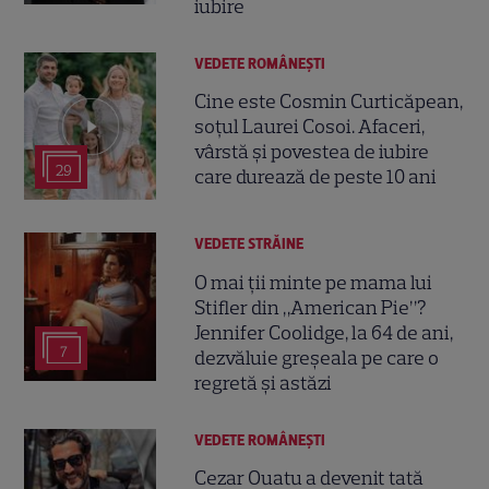
iubire
VEDETE ROMÂNEŞTI
Cine este Cosmin Curticăpean,
soțul Laurei Cosoi. Afaceri,
vârstă și povestea de iubire
29
care durează de peste 10 ani
VEDETE STRĂINE
O mai ții minte pe mama lui
Stifler din „American Pie”?
Jennifer Coolidge, la 64 de ani,
7
dezvăluie greșeala pe care o
regretă și astăzi
VEDETE ROMÂNEŞTI
Cezar Ouatu a devenit tată