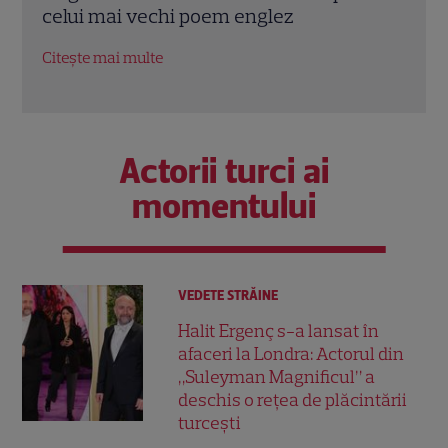
contra cronometru pentru salvarea
de î
economiei americane
Citeș
Citește mai multe
Actorii turci ai
momentului
VEDETE STRĂINE
Halit Ergenç s-a lansat în
afaceri la Londra: Actorul din
„Suleyman Magnificul” a
deschis o rețea de plăcintării
turcești