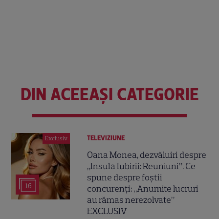
DIN ACEEAȘI CATEGORIE
TELEVIZIUNE
Exclusiv
Oana Monea, dezvăluiri despre
„Insula Iubirii: Reuniuni”. Ce
spune despre foștii
16
concurenți: „Anumite lucruri
au rămas nerezolvate”
EXCLUSIV