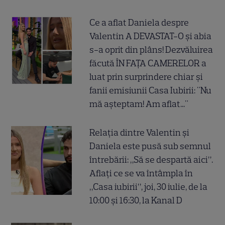
Ce a aflat Daniela despre
Valentin A DEVASTAT-O și abia
s-a oprit din plâns! Dezvăluirea
făcută ÎN FAȚA CAMERELOR a
luat prin surprindere chiar și
fanii emisiunii Casa Iubirii: "Nu
mă așteptam! Am aflat..."
Relația dintre Valentin și
Daniela este pusă sub semnul
întrebării: „Să se despartă aici”.
Aflați ce se va întâmpla în
„Casa iubirii”, joi, 30 iulie, de la
10:00 și 16:30, la Kanal D