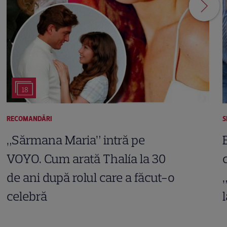
18
RECOMANDĂRI
S
„Sărmana Maria” intră pe
VOYO. Cum arată Thalía la 30
de ani după rolul care a făcut-o
celebră