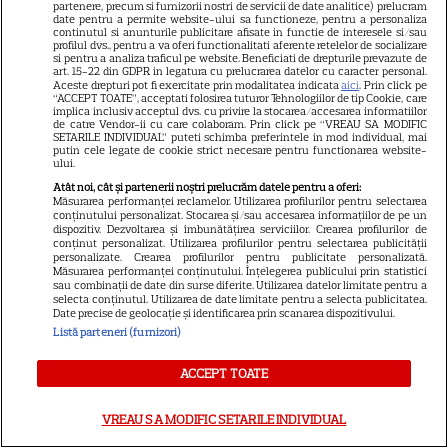
VEDETE STRĂINE
partenere, precum si furnizorii nostri de servicii de date analitice) prelucram
date pentru a permite website-ului sa functioneze, pentru a personaliza
continutul si anunturile publicitare afisate in functie de interesele si/sau
Meryl Streep, gest
profilul dvs., pentru a va oferi functionalitati aferente retelelor de socializare
si pentru a analiza traficul pe website. Beneficiati de drepturile prevazute de
impresionant pentru Anne
art. 15-22 din GDPR in legatura cu prelucrarea datelor cu caracter personal.
Hathaway și Emily Blunt la
Aceste drepturi pot fi exercitate prin modalitatea indicata
aici
. Prin click pe
“ACCEPT TOATE”, acceptati folosirea tuturor Tehnologiilor de tip Cookie, care
9
„Diavolul se îmbracă de la
implica inclusiv acceptul dvs. cu privire la stocarea/accesarea informatiilor
de catre Vendor-ii cu care colaboram. Prin click pe “VREAU SA MODIFIC
Prada 2”. Ce salarii ar fi primit
SETARILE INDIVIDUAL” puteti schimba preferintele in mod individual, mai
putin cele legate de cookie strict necesare pentru functionarea website-
actrițele
ului.
Atât noi, cât și partenerii noștri prelucrăm datele pentru a oferi:
Măsurarea performanței reclamelor. Utilizarea profilurilor pentru selectarea
VEDETE STRĂINE
conținutului personalizat. Stocarea și/sau accesarea informațiilor de pe un
dispozitiv. Dezvoltarea și îmbunătățirea serviciilor. Crearea profilurilor de
Tom Holland, decizie radicală
conținut personalizat. Utilizarea profilurilor pentru selectarea publicității
personalizate. Crearea profilurilor pentru publicitate personalizată.
pentru noul său film! Ce
Măsurarea performanței conținutului. Înțelegerea publicului prin statistici
sau combinații de date din surse diferite. Utilizarea datelor limitate pentru a
promisiune a făcut actorul
selecta conținutul. Utilizarea de date limitate pentru a selecta publicitatea.
13
după momentele virale în care
Date precise de geolocație și identificarea prin scanarea dispozitivului.
a făcut senzație prin dans
Listă parteneri (furnizori)
ACCEPT TOATE
SKYSHOWTIME
Scarlett Johansson și Kristin
VREAU SA MODIFIC SETARILE INDIVIDUAL
Scott Thomas, din nou mamă