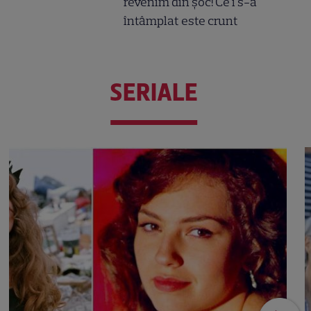
revenim din șoc! Ce i s-a
întâmplat este crunt
SERIALE