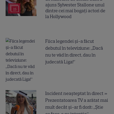
ajuns Sylvester Stallone unul
15
dintre cei mai bogați actori de
la Hollywood
Fiica legendei și-a făcut
debutul în televiziune: „Dacă
nu te văd în direct, dau în
judecată Liga!”
Incident neașteptat în direct »
Prezentatoarea TV a arătat mai
mult decât și-ar fi dorit: „Știe
ce face, e cu intenție”