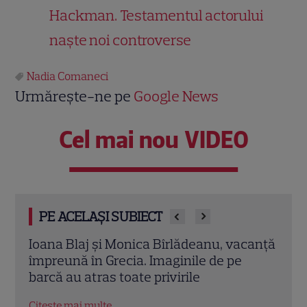
Hackman. Testamentul actorului
naște noi controverse
Nadia Comaneci
Urmărește-ne pe
Google News
Cel mai nou VIDEO
PE ACELAȘI SUBIECT
ase
Ioana Blaj și Monica Bîrlădeanu, vacanță
Irin
a
împreună în Grecia. Imaginile de pe
repar
barcă au atras toate privirile
frat
Citește mai multe
Citeș