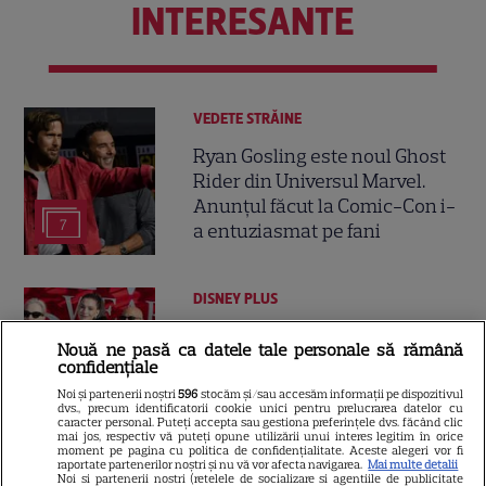
INTERESANTE
VEDETE STRĂINE
Ryan Gosling este noul Ghost
Rider din Universul Marvel.
Anunțul făcut la Comic-Con i-
7
a entuziasmat pe fani
DISNEY PLUS
„Diavolul se îmbracă de la
Nouă ne pasă ca datele tale personale să rămână
Prada 2” s-a lansat pe Disney+.
confidențiale
Meryl Streep și Anne
Noi și partenerii noștri
596
stocăm și/sau accesăm informații pe dispozitivul
Hathaway revin la revista
dvs., precum identificatorii cookie unici pentru prelucrarea datelor cu
caracter personal. Puteți accepta sau gestiona preferințele dvs. făcând clic
Runway
mai jos, respectiv vă puteți opune utilizării unui interes legitim în orice
moment pe pagina cu politica de confidențialitate. Aceste alegeri vor fi
raportate partenerilor noștri și nu vă vor afecta navigarea.
Mai multe detalii
Noi si partenerii nostri (retelele de socializare si agentiile de publicitate