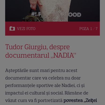
VEZI
FOTO
POZA
1 / 7
Tudor Giurgiu, despre
documentarul „NADIA”
Așteptările sunt mari pentru acest
documentar care va celebra nu doar
performanțele sportive ale Nadiei, ci și
impactul ei cultural și social. Rămâne de
văzut cum va fi portretizată
povestea „Zeiței