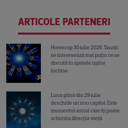
ARTICOLE PARTENERI
Horoscop 30 iulie 2026. Tauriii
se interesează mai puțin ce se
discută în spatele ușilor
închise
Luna plină din 29 iulie
deschide un nou capitol. Este
momentul astral care îți poate
schimba direcția vieții