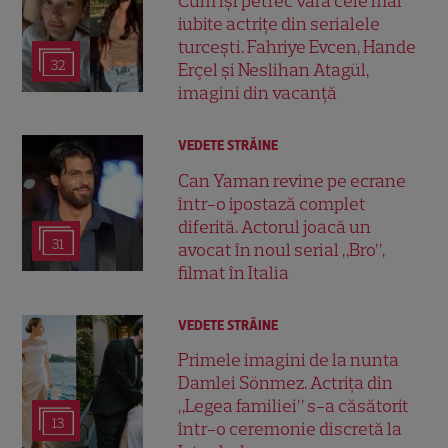
Cum își petrec vara cele mai
iubite actrițe din serialele
turcești. Fahriye Evcen, Hande
32
Erçel și Neslihan Atagül,
imagini din vacanță
VEDETE STRĂINE
Can Yaman revine pe ecrane
într-o ipostază complet
diferită. Actorul joacă un
31
avocat în noul serial „Bro”,
filmat în Italia
VEDETE STRĂINE
Primele imagini de la nunta
Damlei Sönmez. Actrița din
„Legea familiei” s-a căsătorit
13
într-o ceremonie discretă la