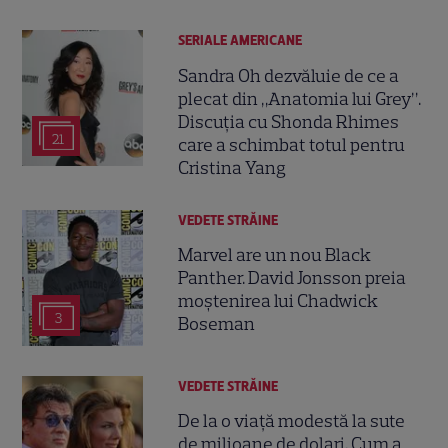
SERIALE AMERICANE
Sandra Oh dezvăluie de ce a
plecat din „Anatomia lui Grey”.
Discuția cu Shonda Rhimes
21
care a schimbat totul pentru
Cristina Yang
VEDETE STRĂINE
Marvel are un nou Black
Panther. David Jonsson preia
moștenirea lui Chadwick
3
Boseman
VEDETE STRĂINE
De la o viață modestă la sute
de milioane de dolari. Cum a