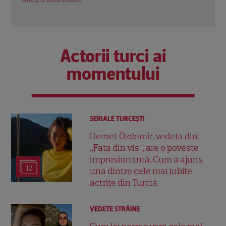
Actorii turci ai
momentului
SERIALE TURCEŞTI
Demet Özdemir, vedeta din
„Fata din vis”, are o poveste
impresionantă. Cum a ajuns
12
una dintre cele mai iubite
actrițe din Turcia
VEDETE STRĂINE