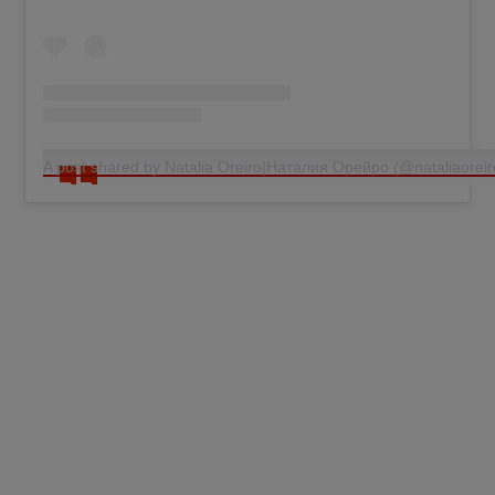
A post shared by Natalia Oreiro|Наталия Орейро (@nataliaorei