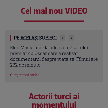
Cel mai nou VIDEO
PE ACELAȘI SUBIECT
i
Imagini memorabile de la nunta
Sand
Prințesei Diana cu Prințul Charles. Detalii
„Ana
l are
fascinante de la ceremonia regală din
Rhim
1981
Cris
Citește mai multe
Citeș
Actorii turci ai
momentului