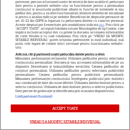
partenere, precum si furnizorii nostri de servicii de date analitice) prelucram
date pentru a permite website-ului sa functioneze, pentru a personaliza
continutul si anunturile publicitare afisate in functie de interesele si/sau
profilul dvs., pentru a va oferi functionalitati aferente retelelor de socializare
si pentru a analiza traficul pe website. Beneficiati de drepturile prevazute de
art. 15-22 din GDPR in legatura cu prelucrarea datelor cu caracter personal.
Aceste drepturi pot fi exercitate prin modalitatea indicata
aici
. Prin click pe
“ACCEPT TOATE”, acceptati folosirea tuturor Tehnologiilor de tip Cookie, care
implica inclusiv acceptul dvs. cu privire la stocarea/accesarea informatiilor
de catre Vendor-ii cu care colaboram. Prin click pe “VREAU SA MODIFIC
SETARILE INDIVIDUAL” puteti schimba preferintele in mod individual, mai
putin cele legate de cookie strict necesare pentru functionarea website-
ului.
Atât noi, cât și partenerii noștri prelucrăm datele pentru a oferi:
Măsurarea performanței reclamelor. Utilizarea profilurilor pentru selectarea
conținutului personalizat. Stocarea și/sau accesarea informațiilor de pe un
dispozitiv. Dezvoltarea și îmbunătățirea serviciilor. Crearea profilurilor de
conținut personalizat. Utilizarea profilurilor pentru selectarea publicității
personalizate. Crearea profilurilor pentru publicitate personalizată.
Măsurarea performanței conținutului. Înțelegerea publicului prin statistici
sau combinații de date din surse diferite. Utilizarea datelor limitate pentru a
selecta conținutul. Utilizarea de date limitate pentru a selecta publicitatea.
VIDEO Călin Donca, LA UN PAS
Date precise de geolocație și identificarea prin scanarea dispozitivului.
Listă parteneri (furnizori)
DE TRAGEDIE! A trecut prin
clipe de groază și a povestit
ACCEPT TOATE
totul abia după ce PERICOLUL
a trecut. IMAGINILE
VREAU SA MODIFIC SETARILE INDIVIDUAL
SURPRINSE chiar de el: "Noroc