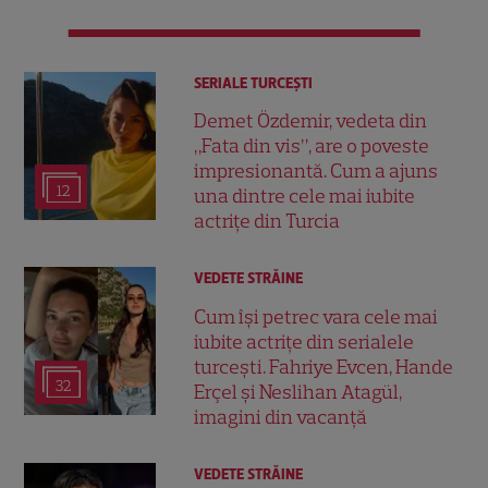
SERIALE TURCEŞTI
Demet Özdemir, vedeta din
„Fata din vis”, are o poveste
impresionantă. Cum a ajuns
12
una dintre cele mai iubite
actrițe din Turcia
VEDETE STRĂINE
Cum își petrec vara cele mai
iubite actrițe din serialele
turcești. Fahriye Evcen, Hande
32
Erçel și Neslihan Atagül,
imagini din vacanță
VEDETE STRĂINE