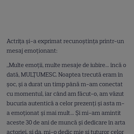
Actrița și-a exprimat recunoștința printr-un
mesaj emoționant:
„Multe emoții, multe mesaje de iubire… încă o
dată, MULȚUMESC. Noaptea trecută eram în
șoc, și a durat un timp până m-am conectat
cu momentul, iar când am făcut-o, am văzut
bucuria autentică a celor prezenți și asta m-
a emoționat și mai mult… Și mi-am amintit
aceste 30 de ani de muncă și dedicare în arta
actoriei, și da, mi-o dedic mie și tuturor celor