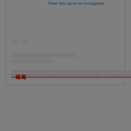
View this post on Instagram
A post shared by Natalia Oreiro|Наталия Орейро (@nataliaorei