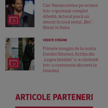
Can Yaman revine pe ecrane
într-o ipostază complet
diferită. Actorul joacă un
31
avocat în noul serial „Bro”,
filmat în Italia
VEDETE STRĂINE
Primele imagini de la nunta
Damlei Sönmez. Actrița din
„Legea familiei” s-a căsătorit
13
într-o ceremonie discretă la
Istanbul
ARTICOLE PARTENERI