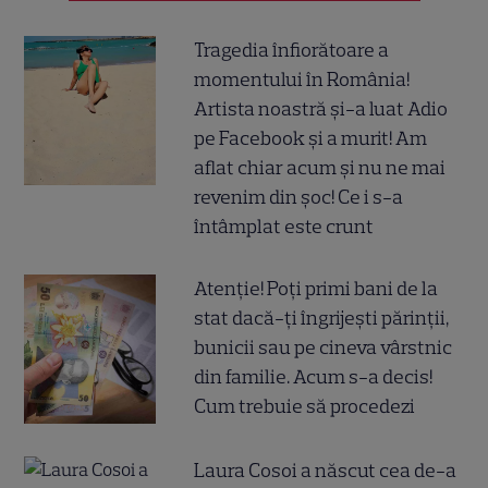
Tragedia înfiorătoare a
momentului în România!
Artista noastră și-a luat Adio
pe Facebook și a murit! Am
aflat chiar acum și nu ne mai
revenim din șoc! Ce i s-a
întâmplat este crunt
Atenție! Poți primi bani de la
stat dacă-ți îngrijești părinții,
bunicii sau pe cineva vârstnic
din familie. Acum s-a decis!
Cum trebuie să procedezi
Laura Cosoi a născut cea de-a