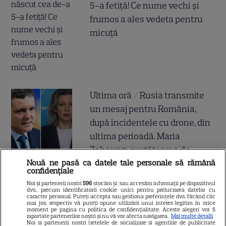
5-a fetiță! Ce nume vechi și
frumos a ales vedeta pentru
micuță
Ultima oră / Rusia transmite
un mesaj pentru România,
după incidentele cu drone, din
ultima perioadă. Maria
Zaharova, purtătoarea de
Nouă ne pasă ca datele tale personale să rămână
cuvânt a Ministerului rus de
confidențiale
Externe, a făcut anunțul, în
Noi și partenerii noștri
596
stocăm și/sau accesăm informații pe dispozitivul
urmă cu puțin timp
dvs., precum identificatorii cookie unici pentru prelucrarea datelor cu
caracter personal. Puteți accepta sau gestiona preferințele dvs. făcând clic
mai jos, respectiv vă puteți opune utilizării unui interes legitim în orice
moment pe pagina cu politica de confidențialitate. Aceste alegeri vor fi
raportate partenerilor noștri și nu vă vor afecta navigarea.
Mai multe detalii
Noi si partenerii nostri (retelele de socializare si agentiile de publicitate