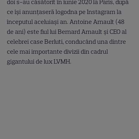
doi s-au căsătorit în iunie 2020 la Paris, după
ce își anunțaseră logodna pe Instagram la
începutul aceluiași an. Antoine Arnault (48
de ani) este fiul lui Bernard Arnault și CEO al
celebrei case Berluti, conducând una dintre
cele mai importante divizii din cadrul
gigantului de lux LVMH.