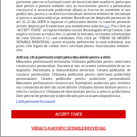
partenere, precum si furnizorii nostri de servicii de date analitice) prelucram
date pentru a permite website-ului sa functioneze, pentru a personaliza
continutul si anunturile publicitare afisate in functie de interesele si/sau
profilul dvs., pentru a va oferi functionalitati aferente retelelor de socializare
si pentru a analiza traficul pe website. Beneficiati de drepturile prevazute de
art. 15-22 din GDPR in legatura cu prelucrarea datelor cu caracter personal.
Aceste drepturi pot fi exercitate prin modalitatea indicata
aici
. Prin click pe
“ACCEPT TOATE”, acceptati folosirea tuturor Tehnologiilor de tip Cookie, care
implica inclusiv acceptul dvs. cu privire la stocarea/accesarea informatiilor
Ce vase de gătit îți trebuie
de catre Vendor-ii cu care colaboram. Prin click pe “VREAU SA MODIFIC
SETARILE INDIVIDUAL” puteti schimba preferintele in mod individual, mai
dacă te muți singur – ustensile
putin cele legate de cookie strict necesare pentru functionarea website-
ului.
pe care trebuie să le ai în
Atât noi, cât și partenerii noștri prelucrăm datele pentru a oferi:
bucătărie
Măsurarea performanței reclamelor. Utilizarea profilurilor pentru selectarea
conținutului personalizat. Stocarea și/sau accesarea informațiilor de pe un
dispozitiv. Dezvoltarea și îmbunătățirea serviciilor. Crearea profilurilor de
conținut personalizat. Utilizarea profilurilor pentru selectarea publicității
personalizate. Crearea profilurilor pentru publicitate personalizată.
Măsurarea performanței conținutului. Înțelegerea publicului prin statistici
sau combinații de date din surse diferite. Utilizarea datelor limitate pentru a
selecta conținutul. Utilizarea de date limitate pentru a selecta publicitatea.
Date precise de geolocație și identificarea prin scanarea dispozitivului.
Listă parteneri (furnizori)
ALTE ARTICOLE
ACCEPT TOATE
INTERESANTE
VREAU SA MODIFIC SETARILE INDIVIDUAL