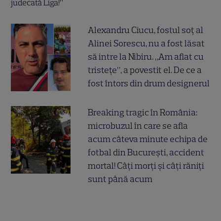
Alexandru Ciucu, fostul soț al
Alinei Sorescu, nu a fost lăsat
să intre la Nibiru. „Am aflat cu
tristețe”, a povestit el. De ce a
fost întors din drum designerul
Breaking tragic în România:
microbuzul în care se afla
acum câteva minute echipa de
fotbal din București, accident
mortal! Câți morți și câți răniți
sunt până acum