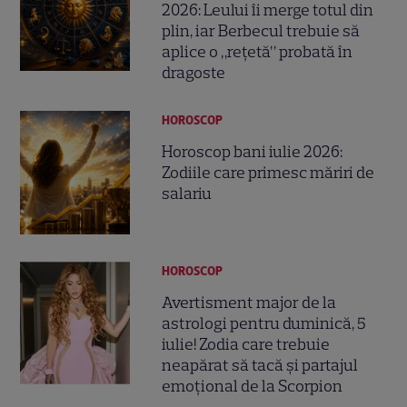
2026: Leului îi merge totul din
plin, iar Berbecul trebuie să
aplice o „rețetă” probată în
dragoste
HOROSCOP
Horoscop bani iulie 2026:
Zodiile care primesc măriri de
salariu
HOROSCOP
Avertisment major de la
astrologi pentru duminică, 5
iulie! Zodia care trebuie
neapărat să tacă și partajul
emoțional de la Scorpion