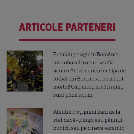
ARTICOLE PARTENERI
Breaking tragic în România:
microbuzul în care se afla
acum câteva minute echipa de
fotbal din București, accident
mortal! Câți morți și câți răniți
sunt până acum
Atenție! Poți primi bani de la
stat dacă-ți îngrijești părinții,
bunicii sau pe cineva vârstnic