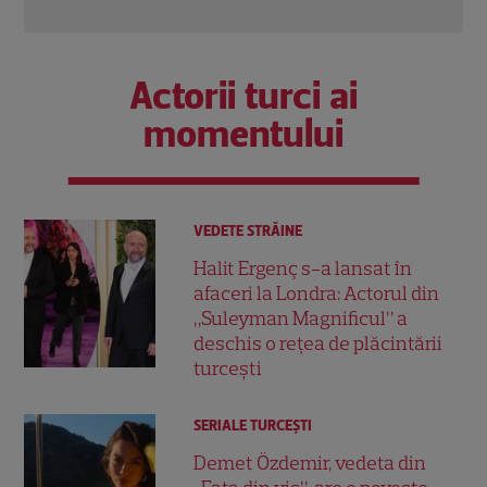
Actorii turci ai
momentului
VEDETE STRĂINE
Halit Ergenç s-a lansat în
afaceri la Londra: Actorul din
„Suleyman Magnificul” a
deschis o rețea de plăcintării
turcești
SERIALE TURCEŞTI
Demet Özdemir, vedeta din