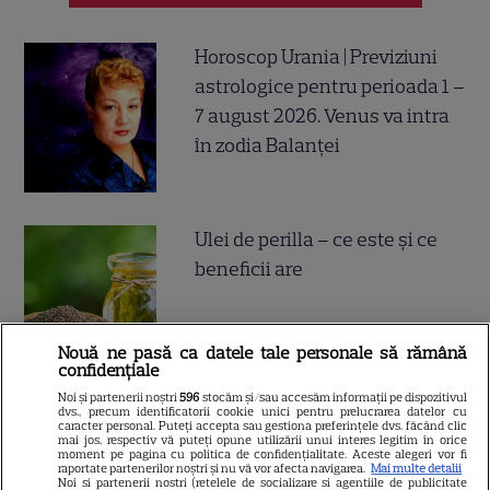
Horoscop Urania | Previziuni
astrologice pentru perioada 1 –
7 august 2026. Venus va intra
în zodia Balanței
Ulei de perilla – ce este și ce
beneficii are
Nouă ne pasă ca datele tale personale să rămână
confidențiale
Noi și partenerii noștri
596
stocăm și/sau accesăm informații pe dispozitivul
dvs., precum identificatorii cookie unici pentru prelucrarea datelor cu
Postul Sfintei Mării – Postul
caracter personal. Puteți accepta sau gestiona preferințele dvs. făcând clic
mai jos, respectiv vă puteți opune utilizării unui interes legitim în orice
Adormirii Maicii Domnului. Ce
moment pe pagina cu politica de confidențialitate. Aceste alegeri vor fi
raportate partenerilor noștri și nu vă vor afecta navigarea.
Mai multe detalii
se mănâncă în post
Noi si partenerii nostri (retelele de socializare si agentiile de publicitate