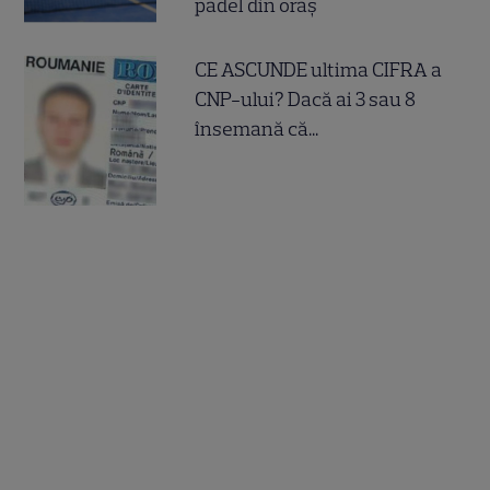
padel din oraș
CE ASCUNDE ultima CIFRA a
CNP-ului? Dacă ai 3 sau 8
însemană că...