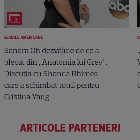
21
SERIALE AMERICANE
R
Sandra Oh dezvăluie de ce a
plecat din „Anatomia lui Grey”.
Discuția cu Shonda Rhimes
care a schimbat totul pentru
Cristina Yang
ARTICOLE PARTENERI