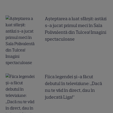
Așteptarea a luat sfârșit: astăzi
s-a jucat primul meci în Sala
Polivalentă din Tulcea! Imagini
spectaculoase
Fiica legendei și-a făcut
debutul în televiziune: „Dacă
nu te văd în direct, dau în
judecată Liga!”