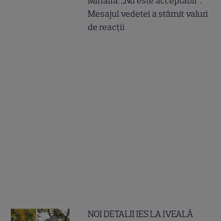
Mihăilă: „Nu este acceptabil”.
Mesajul vedetei a stârnit valuri
de reacții
NOI DETALII IES LA IVEALĂ