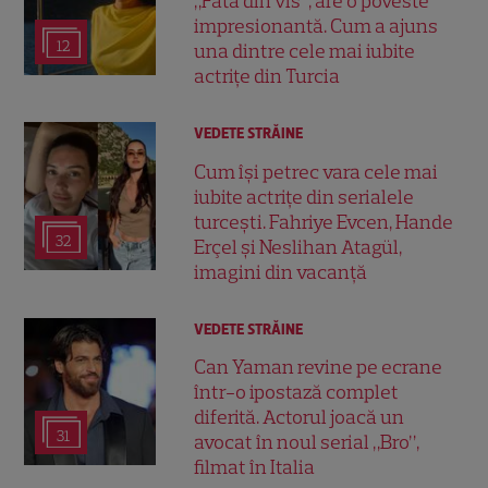
„Fata din vis”, are o poveste
impresionantă. Cum a ajuns
12
una dintre cele mai iubite
actrițe din Turcia
VEDETE STRĂINE
Cum își petrec vara cele mai
iubite actrițe din serialele
turcești. Fahriye Evcen, Hande
32
Erçel și Neslihan Atagül,
imagini din vacanță
VEDETE STRĂINE
Can Yaman revine pe ecrane
într-o ipostază complet
diferită. Actorul joacă un
31
avocat în noul serial „Bro”,
filmat în Italia