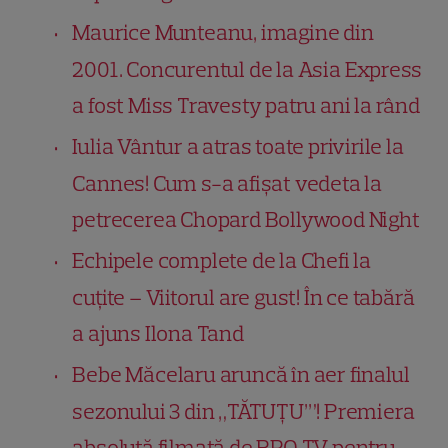
Maurice Munteanu, imagine din
2001. Concurentul de la Asia Express
a fost Miss Travesty patru ani la rând
Iulia Vântur a atras toate privirile la
Cannes! Cum s-a afișat vedeta la
petrecerea Chopard Bollywood Night
Echipele complete de la Chefi la
cuțite – Viitorul are gust! În ce tabără
a ajuns Ilona Tand
Bebe Măcelaru aruncă în aer finalul
sezonului 3 din „TĂTUȚU’”! Premiera
absolută filmată de PRO TV pentru