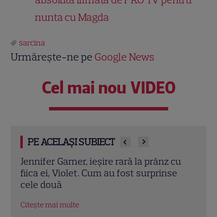
nunta cu Magda
sarcina
Urmărește-ne pe
Google News
Cel mai nou VIDEO
PE ACELAȘI SUBIECT
cu
Eren Kasikci, fost câștigător MasterChef
Prin
e
Turcia, a murit la 37 de ani. Bucătarul a
cu d
fost găsit fără viață în locuința sa
înce
Citește mai multe
Citeș