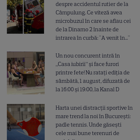
despre accidentul rutier de la
Câmpulung. Ce viteză avea
microbuzul în care se aflau cei
de la Dinamo 2 înainte de
intrarea în curbă: "A venit în..."
Un nou concurent intră în
„Casa iubirii” și face furori
printre fete! Nu ratați ediția de
sâmbătă, 1 august, difuzată de
la 16:00 și 19:00, la Kanal D
Harta unei distracții sportive în
mare trend la noi în București:
padle tennis. Unde găsești
cele mai bune terenuri de