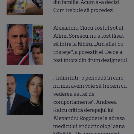
din familie. Acum s-a decis!
Cum trebuie să procedezi
Alexandru Ciucu, fostul soț al
Alinei Sorescu, nu a fost lăsat
să intre la Nibiru. „Am aflat cu
tristețe”, a povestit el. De ce a
fost întors din drum designerul
„Trăim într-o perioadă în care
nu mai avem voie să trecem cu
vederea astfel de
comportamente”. Andreea
Raicu critică derapajul lui
Alexandru Rogobete la adresa
medicului endocrinolog Ioana