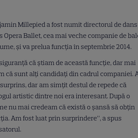
amin Millepied a fost numit directorul de dans
s Opera Ballet, cea mai veche companie de bal
lume, şi va prelua funcţia în septembrie 2014.
siguranţă că ştiam de această funcţie, dar mai
m că sunt alţi candidaţi din cadrul companiei.
 surprins, dar am simţit destul de repede că
ogul artistic dintre noi era interesant. După o
e nu mai credeam că există o şansă să obţin
ţia. Am fost luat prin surprindere”, a spus
atorul.