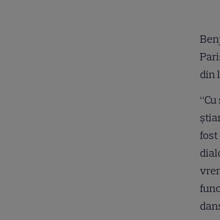
Benj
Pari
din 
“Cu 
ştia
fost
dial
vrem
func
dans