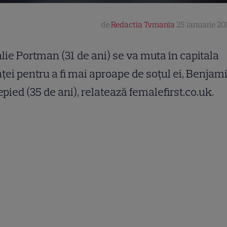
de
Redactia Tvmania
25 ianuarie 201
lie Portman (31 de ani) se va muta în capitala
ţei pentru a fi mai aproape de soţul ei, Benjam
epied (35 de ani), relatează femalefirst.co.uk.