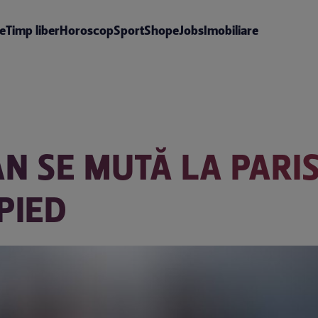
te
Timp liber
Horoscop
Sport
Shop
eJobs
Imobiliare
N SE MUTĂ LA PARIS
PIED