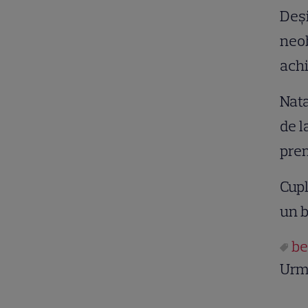
Deşi
neob
achi
Nata
de l
pre
Cupl
un b
be
Urm