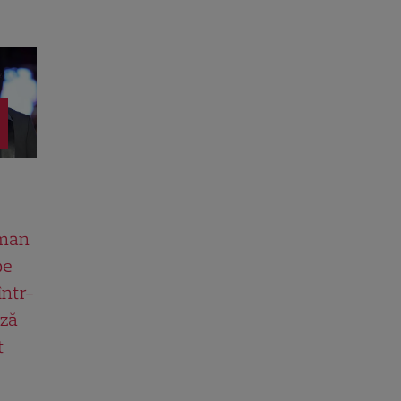
man
pe
într-
ază
t