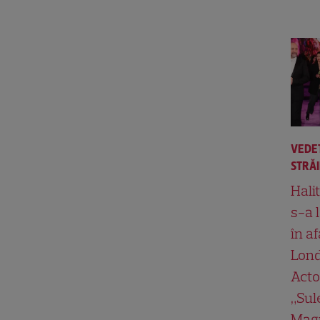
VEDE
STRĂ
Hali
s-a 
în af
Lond
Acto
„Su
Magn