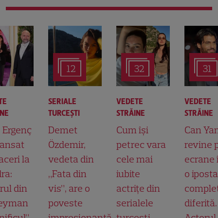
12
32
31
TE
SERIALE
VEDETE
VEDETE
INE
TURCEŞTI
STRĂINE
STRĂINE
t Ergenç
Demet
Cum își
Can Ya
lansat
Özdemir,
petrec vara
revine 
aceri la
vedeta din
cele mai
ecrane 
ra:
„Fata din
iubite
o ipost
rul din
vis”, are o
actrițe din
comple
leyman
poveste
serialele
diferită.
ificul”
impresionantă.
turcești.
Actorul