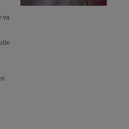
e va
rile
re