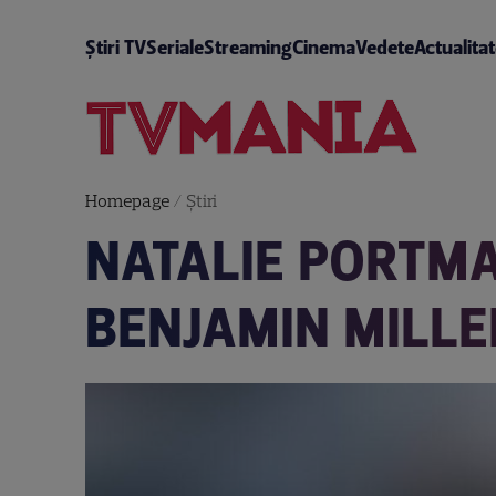
Știri TV
Seriale
Streaming
Cinema
Vedete
Actualita
Homepage
/
Știri
NATALIE PORTMA
BENJAMIN MILLE