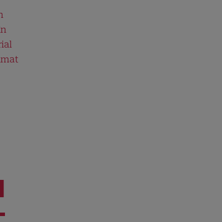
n
în
ial
ilmat
I