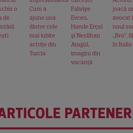
schis o
Cum a
Fahriye
joacă u
a de
ajuns una
Evcen,
avocat 
ntării
dintre cele
Hande Erçel
noul ser
ești
mai iubite
și Neslihan
„Bro”, f
actrițe din
Atagül,
în Italia
Turcia
imagini din
vacanță
ARTICOLE PARTENER