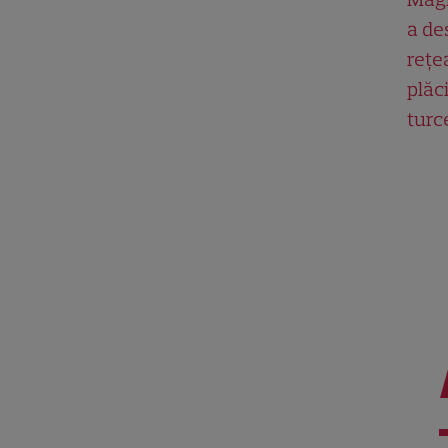
a de
rețe
plăci
turc