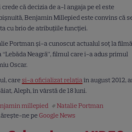
 crede că decizia de a-l angaja pe el este
işnuită, Benjamin Millepied este convins că s
ta cu brio de atribuţiile funcţiei.
lie Portman şi-a cunoscut actualul soţ la filmă
a “Lebăda Neagră”, filmul care i-a adus primul
miu Oscar.
ul, care
şi-a oficializat relaţia
în august 2012, a
ăiat, Aleph, în vârstă de 18 luni.
njamin millepied
Natalie Portman
ărește-ne pe
Google News