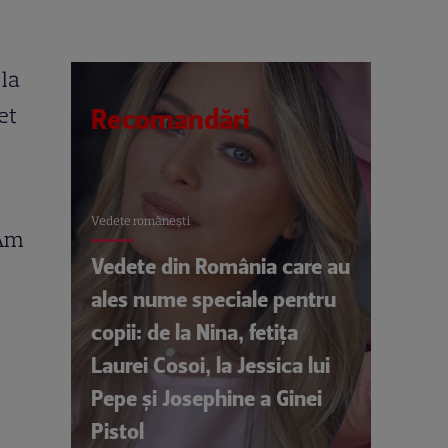
 la
et
Recomandări
Vedete româneşti
 Am
Vedete din România care au
ales nume speciale pentru
copii: de la Nina, fetița
Laurei Cosoi, la Jessica lui
Pepe și Josephine a Ginei
Pistol