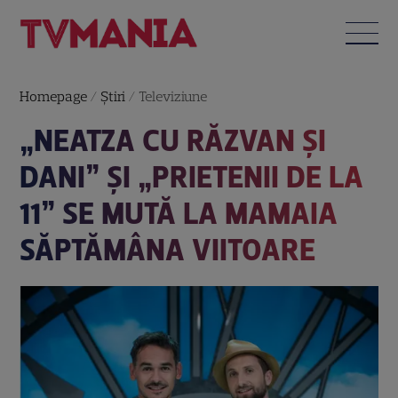
Homepage
/
Știri
/
Televiziune
„NEATZA CU RĂZVAN ŞI
DANI” ŞI „PRIETENII DE LA
11” SE MUTĂ LA MAMAIA
SĂPTĂMÂNA VIITOARE