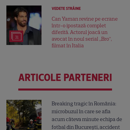
VEDETE STRĂINE
Can Yaman revine pe ecrane
într-o ipostază complet
diferită. Actorul joacă un
31
avocat în noul serial „Bro”,
filmat în Italia
ARTICOLE PARTENERI
Breaking tragic în România:
microbuzul în care se afla
acum câteva minute echipa de
fotbal din București, accident