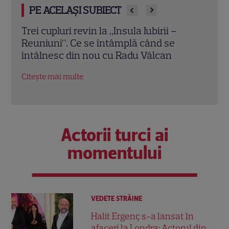
PE ACELAȘI SUBIECT
Gabriela Oțil a publicat imagini de la
Chel
nuntă, la aniversarea căsătoriei cu Dani
de A
Oțil: „Fără grija lui «ce o să zică lumea»”
ches
Citește mai multe
Citeș
Actorii turci ai
momentului
VEDETE STRĂINE
Halit Ergenç s-a lansat în
afaceri la Londra: Actorul din