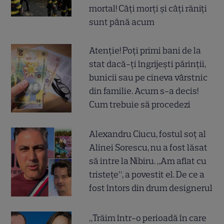
mortal! Câți morți și câți răniți
sunt până acum
Atenție! Poți primi bani de la
stat dacă-ți îngrijești părinții,
bunicii sau pe cineva vârstnic
din familie. Acum s-a decis!
Cum trebuie să procedezi
Alexandru Ciucu, fostul soț al
Alinei Sorescu, nu a fost lăsat
să intre la Nibiru. „Am aflat cu
tristețe”, a povestit el. De ce a
fost întors din drum designerul
„Trăim într-o perioadă în care