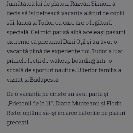
Jumătatea lui de platou, Răzvan Simion, a
decis să își petreacă vacanța alături de copiii
săi, Ianca și Tudor, cu care are o legătură
specială. Cei mici par să aibă aceleași pasiuni
extreme ca prietenul Dani Oțil și au avut o
vacanță plină de experiențe noi. Tudor a luat
primele lecții de wakeup boarding într-o
școală de sporturi nautice. Ulterior, familia a
vizitat și Budapesta.
De o vacanţă pe cinste au avut parte şi
„Prietenii de la 11”, Diana Munteanu şi Florin
Ristei optând să-şi încarce bateriile pe plaiuri
greceşti.