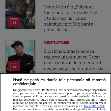
Sean Astin din „Stăpânul
Inelelor” a fost nevoit să își
vândă casa din cauza
14
salariului mic: Câți bani a
primit de fapt
VEDETE STRĂINE
Elon Musk, atac la adresa
regizorului premiat cu Oscar
care a realizat documentarul
14
despre viața sa. Filmul are 232
de minute
Nouă ne pasă ca datele tale personale să rămână
confidențiale
VEDETE STRĂINE
Noi și partenerii noștri
596
stocăm și/sau accesăm informații pe dispozitivul
dvs., precum identificatorii cookie unici pentru prelucrarea datelor cu
Marvel are un nou Black
caracter personal. Puteți accepta sau gestiona preferințele dvs. făcând clic
mai jos, respectiv vă puteți opune utilizării unui interes legitim în orice
Panther. David Jonsson preia
moment pe pagina cu politica de confidențialitate. Aceste alegeri vor fi
raportate partenerilor noștri și nu vă vor afecta navigarea.
Mai multe detalii
moștenirea lui Chadwick
Noi si partenerii nostri (retelele de socializare si agentiile de publicitate