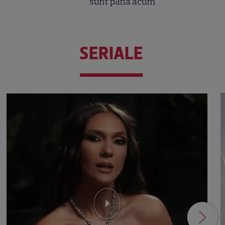
sunt până acum
SERIALE