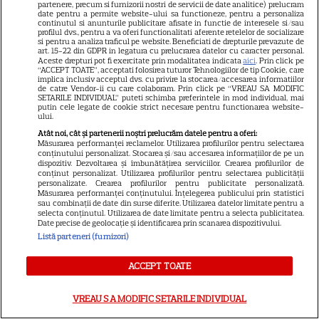
3
Boseman
partenere, precum si furnizorii nostri de servicii de date analitice) prelucram
date pentru a permite website-ului sa functioneze, pentru a personaliza
continutul si anunturile publicitare afisate in functie de interesele si/sau
profilul dvs., pentru a va oferi functionalitati aferente retelelor de socializare
si pentru a analiza traficul pe website. Beneficiati de drepturile prevazute de
VEDETE STRĂINE
art. 15-22 din GDPR in legatura cu prelucrarea datelor cu caracter personal.
Aceste drepturi pot fi exercitate prin modalitatea indicata
aici
. Prin click pe
“ACCEPT TOATE”, acceptati folosirea tuturor Tehnologiilor de tip Cookie, care
Ryan Gosling este noul Ghost
implica inclusiv acceptul dvs. cu privire la stocarea/accesarea informatiilor
Rider din Universul Marvel.
de catre Vendor-ii cu care colaboram. Prin click pe “VREAU SA MODIFIC
SETARILE INDIVIDUAL” puteti schimba preferintele in mod individual, mai
Anunțul făcut la Comic-Con i-
putin cele legate de cookie strict necesare pentru functionarea website-
ului.
7
a entuziasmat pe fani
Atât noi, cât și partenerii noștri prelucrăm datele pentru a oferi:
Măsurarea performanței reclamelor. Utilizarea profilurilor pentru selectarea
conținutului personalizat. Stocarea și/sau accesarea informațiilor de pe un
dispozitiv. Dezvoltarea și îmbunătățirea serviciilor. Crearea profilurilor de
DISNEY PLUS
conținut personalizat. Utilizarea profilurilor pentru selectarea publicității
personalizate. Crearea profilurilor pentru publicitate personalizată.
„Diavolul se îmbracă de la
Măsurarea performanței conținutului. Înțelegerea publicului prin statistici
sau combinații de date din surse diferite. Utilizarea datelor limitate pentru a
Prada 2” s-a lansat pe Disney+.
selecta conținutul. Utilizarea de date limitate pentru a selecta publicitatea.
Meryl Streep și Anne
Date precise de geolocație și identificarea prin scanarea dispozitivului.
Listă parteneri (furnizori)
Hathaway revin la revista
Runway
ACCEPT TOATE
VEDETE STRĂINE
VREAU SA MODIFIC SETARILE INDIVIDUAL