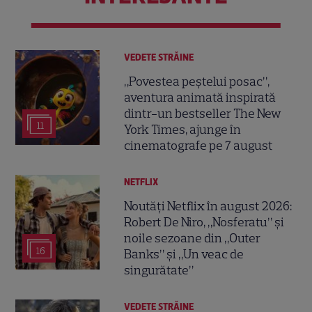
VEDETE STRĂINE
„Povestea peștelui posac”,
aventura animată inspirată
dintr-un bestseller The New
11
York Times, ajunge în
cinematografe pe 7 august
NETFLIX
Noutăți Netflix în august 2026:
Robert De Niro, „Nosferatu” și
noile sezoane din „Outer
16
Banks” și „Un veac de
singurătate”
VEDETE STRĂINE