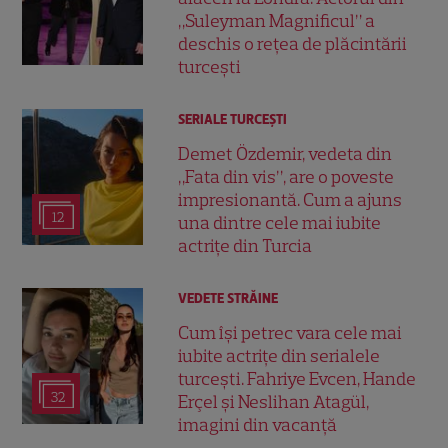
„Suleyman Magnificul” a
deschis o rețea de plăcintării
turcești
SERIALE TURCEŞTI
Demet Özdemir, vedeta din
„Fata din vis”, are o poveste
impresionantă. Cum a ajuns
12
una dintre cele mai iubite
actrițe din Turcia
VEDETE STRĂINE
Cum își petrec vara cele mai
iubite actrițe din serialele
turcești. Fahriye Evcen, Hande
32
Erçel și Neslihan Atagül,
imagini din vacanță