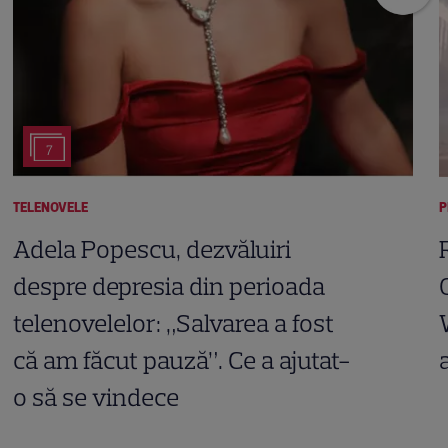
7
TELENOVELE
P
Adela Popescu, dezvăluiri
despre depresia din perioada
telenovelelor: „Salvarea a fost
că am făcut pauză”. Ce a ajutat-
o să se vindece