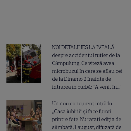
NOI DETALII IES LA IVEALĂ
despre accidentul rutier de la
Câmpulung. Ce viteză avea
microbuzul în care se aflau cei
de la Dinamo 2 înainte de
intrarea în curbă: "A venit în..."
Un nou concurent intră în
„Casa iubirii” și face furori
printre fete! Nu ratați ediția de
sâmbătă, 1 august, difuzată de