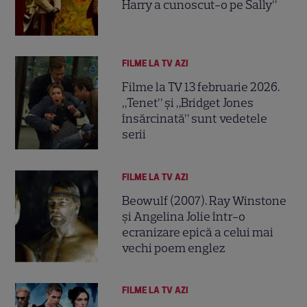
Harry a cunoscut-o pe Sally”
FILME LA TV AZI
Filme la TV 13 februarie 2026.
„Tenet” și „Bridget Jones
însărcinată” sunt vedetele
serii
FILME LA TV AZI
Beowulf (2007). Ray Winstone
și Angelina Jolie într-o
ecranizare epică a celui mai
vechi poem englez
FILME LA TV AZI