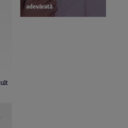
adevărată
ult
a