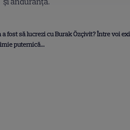
şi anduranţă.
a fost să lucrezi cu Burak Özçivit? Între voi ex
himie puternică…