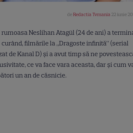
de
Redactia Tvmania
22 iunie 20
rumoasa Neslihan Atagül (24 de ani) a termina
curând, filmările la „Dragoste infinită” (serial
zat de Kanal D) şi a avut timp să ne povestească
usivitate, ce va face vara aceasta, dar şi cum v
ători un an de căsnicie.