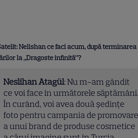
atelit: Nelishan ce faci acum, după terminarea
ărilor la „Dragoste infinită”?
Neslihan Atagül
: Nu m-am gândit
ce voi face în următorele săptămâni
În curând, voi avea două şedinţe
foto pentru campania de promovar
a unui brand de produse cosmetice
a cărui imagine sunt în Turcia.