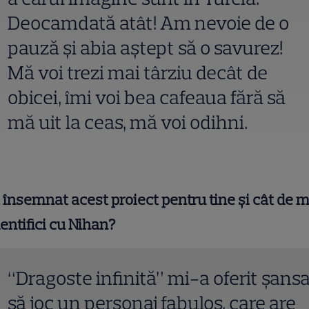
Deocamdată atât! Am nevoie de o
pauză şi abia aştept să o savurez!
Mă voi trezi mai târziu decât de
obicei, îmi voi bea cafeaua fără să
mă uit la ceas, mă voi odihni.
 însemnat acest proiect pentru tine şi cât de m
dentifici cu Nihan?
“Dragoste infinită” mi-a oferit şans
să joc un personaj fabulos, care are