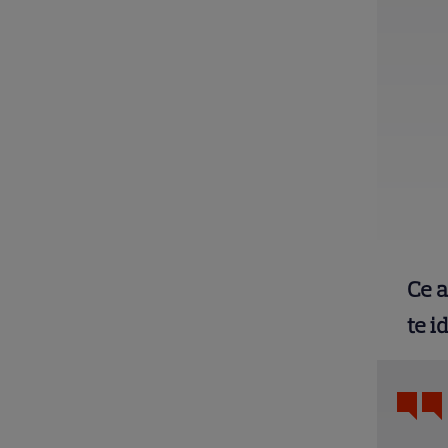
Ce a
te i