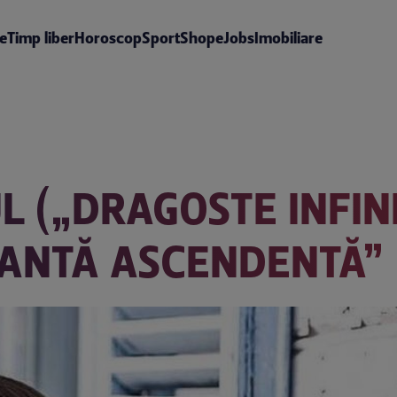
te
Timp liber
Horoscop
Sport
Shop
eJobs
Imobiliare
 („DRAGOSTE INFINI
PANTĂ ASCENDENTĂ”