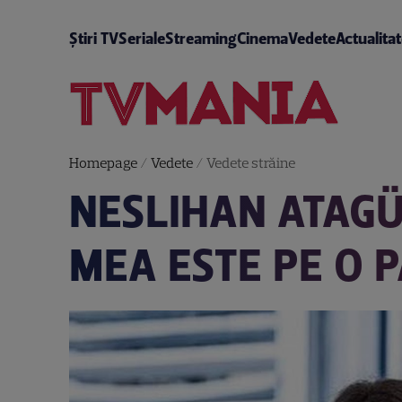
Știri TV
Seriale
Streaming
Cinema
Vedete
Actualita
Homepage
/
Vedete
/
Vedete străine
NESLIHAN ATAGÜL
MEA ESTE PE O 