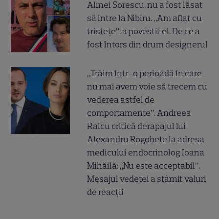
Alinei Sorescu, nu a fost lăsat
să intre la Nibiru. „Am aflat cu
tristețe”, a povestit el. De ce a
fost întors din drum designerul
„Trăim într-o perioadă în care
nu mai avem voie să trecem cu
vederea astfel de
comportamente”. Andreea
Raicu critică derapajul lui
Alexandru Rogobete la adresa
medicului endocrinolog Ioana
Mihăilă: „Nu este acceptabil”.
Mesajul vedetei a stârnit valuri
de reacții