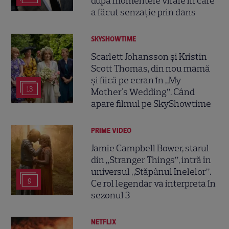
după momentele virale în care
a făcut senzație prin dans
SKYSHOWTIME
Scarlett Johansson și Kristin
Scott Thomas, din nou mamă
și fiică pe ecran în „My
13
Mother's Wedding”. Când
apare filmul pe SkyShowtime
PRIME VIDEO
Jamie Campbell Bower, starul
din „Stranger Things”, intră în
universul „Stăpânul Inelelor”.
9
Ce rol legendar va interpreta în
sezonul 3
NETFLIX