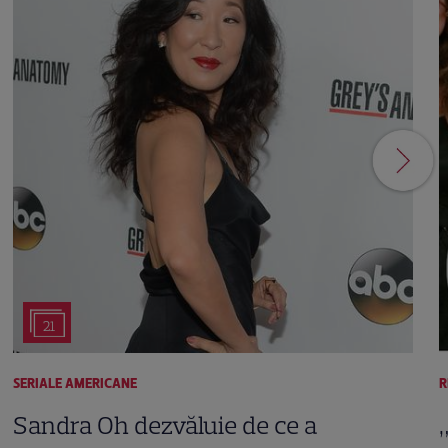
21
SERIALE AMERICANE
R
Sandra Oh dezvăluie de ce a