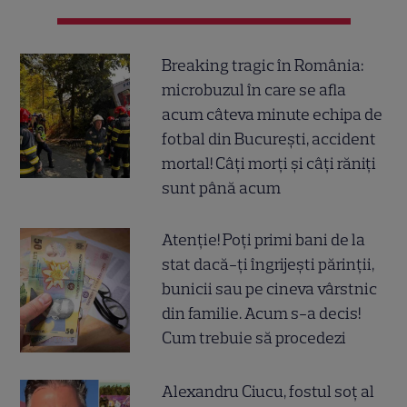
Breaking tragic în România:
microbuzul în care se afla
acum câteva minute echipa de
fotbal din București, accident
mortal! Câți morți și câți răniți
sunt până acum
Atenție! Poți primi bani de la
stat dacă-ți îngrijești părinții,
bunicii sau pe cineva vârstnic
din familie. Acum s-a decis!
Cum trebuie să procedezi
Alexandru Ciucu, fostul soț al