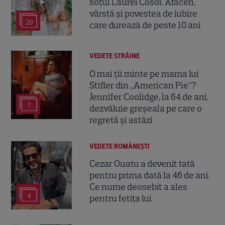
soțul Laurei Cosoi. Afaceri,
vârstă și povestea de iubire
29
care durează de peste 10 ani
VEDETE STRĂINE
O mai ții minte pe mama lui
Stifler din „American Pie”?
Jennifer Coolidge, la 64 de ani,
7
dezvăluie greșeala pe care o
regretă și astăzi
VEDETE ROMÂNEŞTI
Cezar Ouatu a devenit tată
pentru prima dată la 46 de ani.
Ce nume deosebit a ales
4
pentru fetița lui