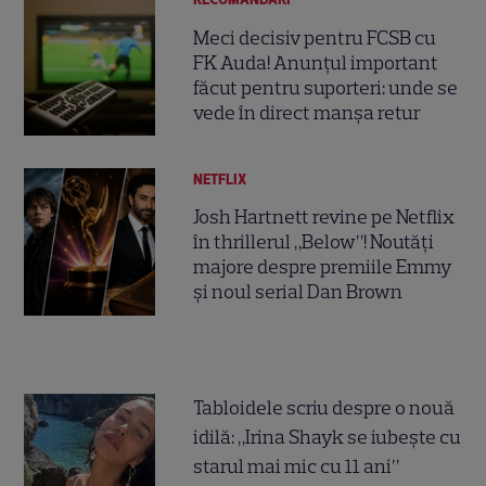
Meci decisiv pentru FCSB cu
FK Auda! Anunțul important
făcut pentru suporteri: unde se
vede în direct manșa retur
NETFLIX
Josh Hartnett revine pe Netflix
în thrillerul „Below”! Noutăți
majore despre premiile Emmy
și noul serial Dan Brown
Tabloidele scriu despre o nouă
idilă: „Irina Shayk se iubește cu
starul mai mic cu 11 ani”