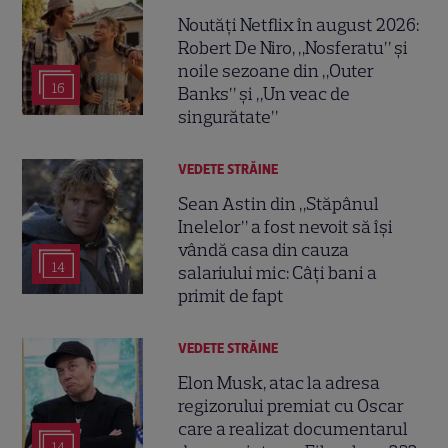
Noutăți Netflix în august 2026:
Robert De Niro, „Nosferatu” și
noile sezoane din „Outer
16
Banks” și „Un veac de
singurătate”
VEDETE STRĂINE
Sean Astin din „Stăpânul
Inelelor” a fost nevoit să își
vândă casa din cauza
14
salariului mic: Câți bani a
primit de fapt
VEDETE STRĂINE
Elon Musk, atac la adresa
regizorului premiat cu Oscar
care a realizat documentarul
14