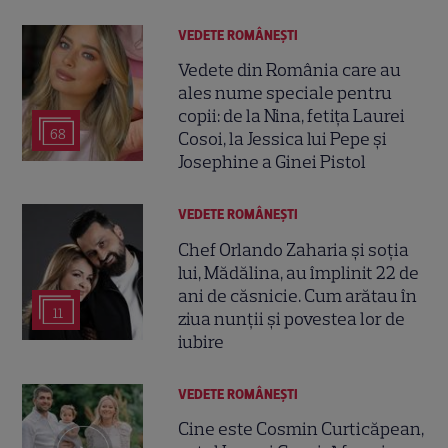
VEDETE ROMÂNEŞTI
Vedete din România care au
ales nume speciale pentru
copii: de la Nina, fetița Laurei
68
Cosoi, la Jessica lui Pepe și
Josephine a Ginei Pistol
VEDETE ROMÂNEŞTI
Chef Orlando Zaharia și soția
lui, Mădălina, au împlinit 22 de
ani de căsnicie. Cum arătau în
11
ziua nunții și povestea lor de
iubire
VEDETE ROMÂNEŞTI
Cine este Cosmin Curticăpean,