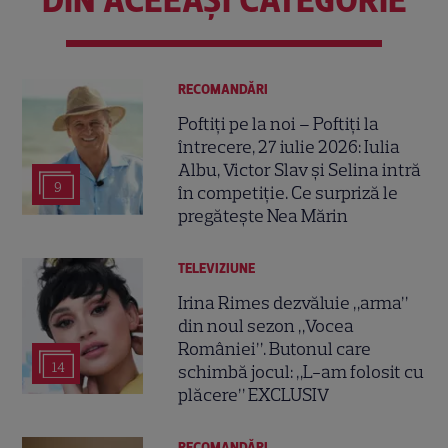
RECOMANDĂRI
Poftiți pe la noi – Poftiți la
întrecere, 27 iulie 2026: Iulia
Albu, Victor Slav și Selina intră
9
în competiție. Ce surpriză le
pregătește Nea Mărin
TELEVIZIUNE
Irina Rimes dezvăluie „arma”
din noul sezon „Vocea
României”. Butonul care
14
schimbă jocul: „L-am folosit cu
plăcere” EXCLUSIV
RECOMANDĂRI