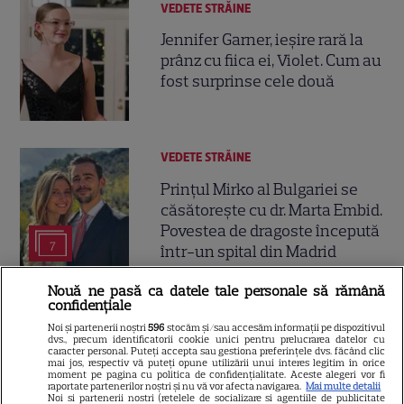
VEDETE STRĂINE
Jennifer Garner, ieșire rară la
prânz cu fiica ei, Violet. Cum au
fost surprinse cele două
VEDETE STRĂINE
Prințul Mirko al Bulgariei se
căsătorește cu dr. Marta Embid.
Povestea de dragoste începută
7
într-un spital din Madrid
Nouă ne pasă ca datele tale personale să rămână
confidențiale
Noi și partenerii noștri
596
stocăm și/sau accesăm informații pe dispozitivul
dvs., precum identificatorii cookie unici pentru prelucrarea datelor cu
caracter personal. Puteți accepta sau gestiona preferințele dvs. făcând clic
mai jos, respectiv vă puteți opune utilizării unui interes legitim în orice
moment pe pagina cu politica de confidențialitate. Aceste alegeri vor fi
raportate partenerilor noștri și nu vă vor afecta navigarea.
Mai multe detalii
Noi si partenerii nostri (retelele de socializare si agentiile de publicitate