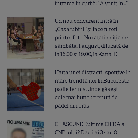
intrarea în curbă: "A venit în..."
Un nou concurent intră în
„Casa iubirii” și face furori
printre fete! Nu ratați ediția de
sâmbătă, 1 august, difuzată de
la 16:00 și 19:00, la Kanal D
Harta unei distracții sportive în
mare trend la noi în București:
padle tennis. Unde găsești
cele mai bune terenuri de
padel din oraș
CE ASCUNDE ultima CIFRA a
CNP-ului? Dacă ai 3 sau 8