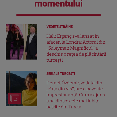
momentului
VEDETE STRĂINE
Halit Ergenç s-a lansat în
afaceri la Londra: Actorul din
„Suleyman Magnificul” a
deschis o rețea de plăcintării
turcești
SERIALE TURCEŞTI
Demet Özdemir, vedeta din
„Fata din vis”, are o poveste
impresionantă. Cum a ajuns
12
una dintre cele mai iubite
actrițe din Turcia