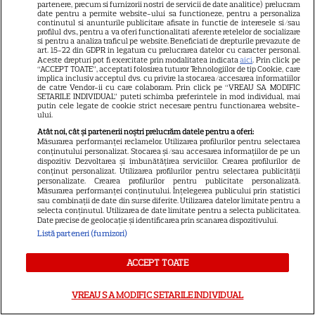
partenere, precum si furnizorii nostri de servicii de date analitice) prelucram
date pentru a permite website-ului sa functioneze, pentru a personaliza
continutul si anunturile publicitare afisate in functie de interesele si/sau
profilul dvs., pentru a va oferi functionalitati aferente retelelor de socializare
si pentru a analiza traficul pe website. Beneficiati de drepturile prevazute de
Despre Tvmania
art. 15-22 din GDPR in legatura cu prelucrarea datelor cu caracter personal.
Aceste drepturi pot fi exercitate prin modalitatea indicata
aici
. Prin click pe
Contact
“ACCEPT TOATE”, acceptati folosirea tuturor Tehnologiilor de tip Cookie, care
implica inclusiv acceptul dvs. cu privire la stocarea/accesarea informatiilor
Contacte televiziuni
de catre Vendor-ii cu care colaboram. Prin click pe “VREAU SA MODIFIC
SETARILE INDIVIDUAL” puteti schimba preferintele in mod individual, mai
putin cele legate de cookie strict necesare pentru functionarea website-
Abonamente
ului.
Publicitate
Atât noi, cât și partenerii noștri prelucrăm datele pentru a oferi:
Măsurarea performanței reclamelor. Utilizarea profilurilor pentru selectarea
Termeni și condiții
conținutului personalizat. Stocarea și/sau accesarea informațiilor de pe un
dispozitiv. Dezvoltarea și îmbunătățirea serviciilor. Crearea profilurilor de
Despre cookies
conținut personalizat. Utilizarea profilurilor pentru selectarea publicității
personalizate. Crearea profilurilor pentru publicitate personalizată.
Politica de confidenţialitate
Măsurarea performanței conținutului. Înțelegerea publicului prin statistici
sau combinații de date din surse diferite. Utilizarea datelor limitate pentru a
selecta conținutul. Utilizarea de date limitate pentru a selecta publicitatea.
Sitemap
Date precise de geolocație și identificarea prin scanarea dispozitivului.
Listă parteneri (furnizori)
ACCEPT TOATE
NUMĂRUL CURENT
VREAU SA MODIFIC SETARILE INDIVIDUAL