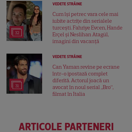
VEDETE STRĂINE
Cum își petrec vara cele mai
iubite actrițe din serialele
turcești. Fahriye Evcen, Hande
32
Erçel și Neslihan Atagül,
imagini din vacanță
VEDETE STRĂINE
Can Yaman revine pe ecrane
într-o ipostază complet
diferită. Actorul joacă un
31
avocat în noul serial „Bro”,
filmat în Italia
ARTICOLE PARTENERI