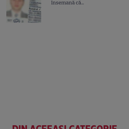
însemană că...
DIN ACEEAȘI CATEGORIE