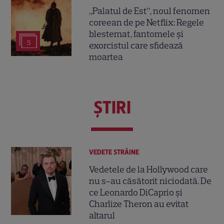
„Palatul de Est”, noul fenomen
coreean de pe Netflix: Regele
blestemat, fantomele și
5
exorcistul care sfidează
moartea
ŞTIRI
VEDETE STRĂINE
Vedetele de la Hollywood care
nu s-au căsătorit niciodată. De
ce Leonardo DiCaprio și
Charlize Theron au evitat
altarul