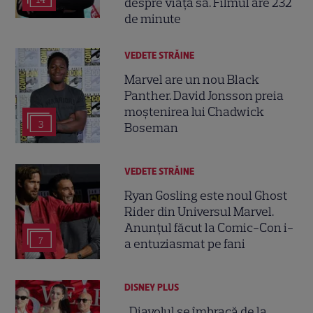
despre viața sa. Filmul are 232
de minute
VEDETE STRĂINE
Marvel are un nou Black
Panther. David Jonsson preia
moștenirea lui Chadwick
3
Boseman
VEDETE STRĂINE
Ryan Gosling este noul Ghost
Rider din Universul Marvel.
Anunțul făcut la Comic-Con i-
7
a entuziasmat pe fani
DISNEY PLUS
„Diavolul se îmbracă de la