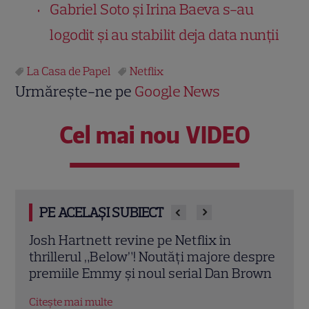
Gabriel Soto și Irina Baeva s-au
logodit și au stabilit deja data nunții
La Casa de Papel
Netflix
Urmărește-ne pe
Google News
Cel mai nou VIDEO
PE ACELAȘI SUBIECT
Kevin Hart revine pe Netflix în comedia
„Tot
espre
„72 de ore”! Aventura haotică în care un
Netf
rown
corporatist ajunge din greșeală la o
cont
petrecere a burlacilor
Just