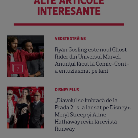
ALTE ARTICOLE
INTERESANTE
VEDETE STRĂINE
Ryan Gosling este noul Ghost
Rider din Universul Marvel.
Anunțul făcut la Comic-Con i-
7
a entuziasmat pe fani
DISNEY PLUS
„Diavolul se îmbracă de la
Prada 2” s-a lansat pe Disney+.
Meryl Streep și Anne
Hathaway revin la revista
Runway