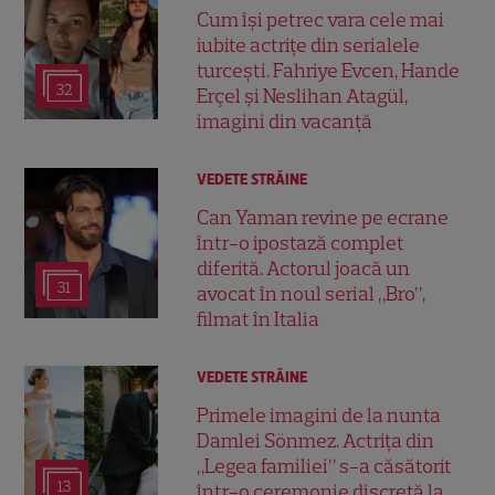
Cum își petrec vara cele mai
iubite actrițe din serialele
turcești. Fahriye Evcen, Hande
32
Erçel și Neslihan Atagül,
imagini din vacanță
VEDETE STRĂINE
Can Yaman revine pe ecrane
într-o ipostază complet
diferită. Actorul joacă un
31
avocat în noul serial „Bro”,
filmat în Italia
VEDETE STRĂINE
Primele imagini de la nunta
Damlei Sönmez. Actrița din
„Legea familiei” s-a căsătorit
13
într-o ceremonie discretă la