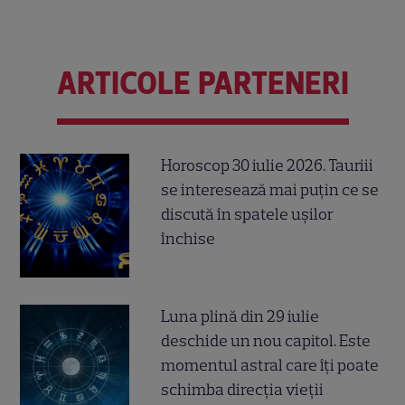
ARTICOLE PARTENERI
Horoscop 30 iulie 2026. Tauriii
se interesează mai puțin ce se
discută în spatele ușilor
închise
Luna plină din 29 iulie
deschide un nou capitol. Este
momentul astral care îți poate
schimba direcția vieții