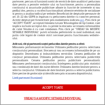
partenere, precum si furnizorii nostri de servicii de date analitice) prelucram
date pentru a permite website-ului sa functioneze, pentru a personaliza
continutul si anunturile publicitare afisate in functie de interesele si/sau
profilul dvs., pentru a va oferi functionalitati aferente retelelor de socializare
PRIME VIDEO
si pentru a analiza traficul pe website. Beneficiati de drepturile prevazute de
art. 15-22 din GDPR in legatura cu prelucrarea datelor cu caracter personal.
Când „Fălci” se întâlnește cu
Aceste drepturi pot fi exercitate prin modalitatea indicata
aici
. Prin click pe
“ACCEPT TOATE”, acceptati folosirea tuturor Tehnologiilor de tip Cookie, care
„Coborâre întunecată”:
implica inclusiv acceptul dvs. cu privire la stocarea/accesarea informatiilor
Producția claustrofobă de pe
de catre Vendor-ii cu care colaboram. Prin click pe “VREAU SA MODIFIC
SETARILE INDIVIDUAL” puteti schimba preferintele in mod individual, mai
Prime Video ce nu trebuie
putin cele legate de cookie strict necesare pentru functionarea website-
ului.
ratată
Atât noi, cât și partenerii noștri prelucrăm datele pentru a oferi:
Măsurarea performanței reclamelor. Utilizarea profilurilor pentru selectarea
conținutului personalizat. Stocarea și/sau accesarea informațiilor de pe un
DISNEY PLUS
dispozitiv. Dezvoltarea și îmbunătățirea serviciilor. Crearea profilurilor de
conținut personalizat. Utilizarea profilurilor pentru selectarea publicității
Ce vedem pe streaming între
personalizate. Crearea profilurilor pentru publicitate personalizată.
Măsurarea performanței conținutului. Înțelegerea publicului prin statistici
27 iulie și 2 august 2026:
sau combinații de date din surse diferite. Utilizarea datelor limitate pentru a
selecta conținutul. Utilizarea de date limitate pentru a selecta publicitatea.
Diavolul se îmbracă de la Prada
Date precise de geolocație și identificarea prin scanarea dispozitivului.
18
2 pe Disney+ și mari noutăți
Listă parteneri (furnizori)
Netflix
ACCEPT TOATE
NETFLIX
VREAU SA MODIFIC SETARILE INDIVIDUAL
Josh Hartnett revine pe Netflix