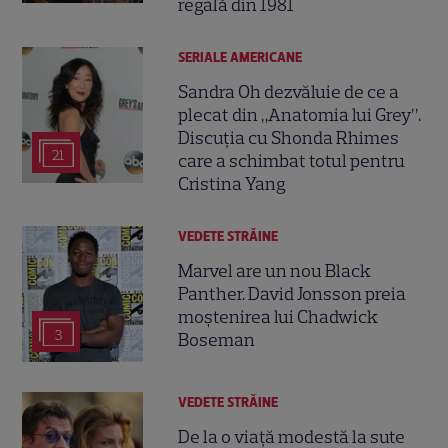
regală din 1981
SERIALE AMERICANE
Sandra Oh dezvăluie de ce a
plecat din „Anatomia lui Grey”.
Discuția cu Shonda Rhimes
21
care a schimbat totul pentru
Cristina Yang
VEDETE STRĂINE
Marvel are un nou Black
Panther. David Jonsson preia
moștenirea lui Chadwick
3
Boseman
VEDETE STRĂINE
De la o viață modestă la sute