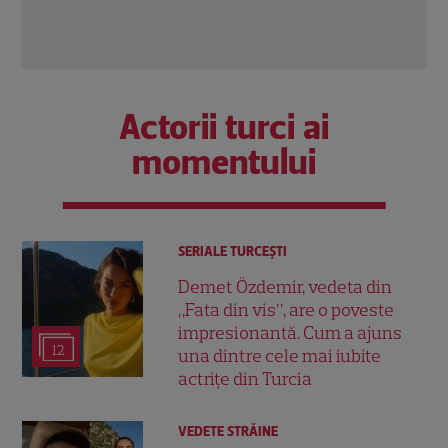
Citește mai multe
Citeș
Actorii turci ai
momentului
SERIALE TURCEŞTI
Demet Özdemir, vedeta din
„Fata din vis”, are o poveste
impresionantă. Cum a ajuns
12
una dintre cele mai iubite
actrițe din Turcia
VEDETE STRĂINE