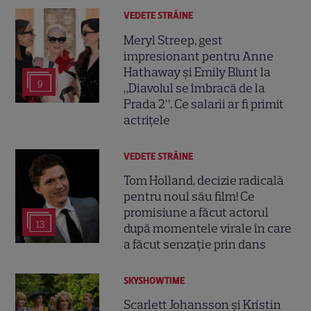
VEDETE STRĂINE
Meryl Streep, gest
impresionant pentru Anne
Hathaway și Emily Blunt la
9
„Diavolul se îmbracă de la
Prada 2”. Ce salarii ar fi primit
actrițele
VEDETE STRĂINE
Tom Holland, decizie radicală
pentru noul său film! Ce
promisiune a făcut actorul
13
după momentele virale în care
a făcut senzație prin dans
SKYSHOWTIME
Scarlett Johansson și Kristin