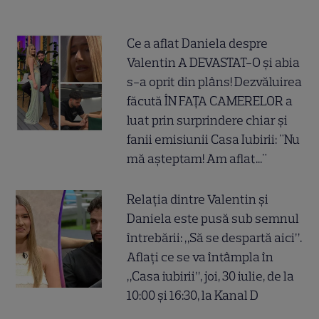
Ce a aflat Daniela despre
Valentin A DEVASTAT-O și abia
s-a oprit din plâns! Dezvăluirea
făcută ÎN FAȚA CAMERELOR a
luat prin surprindere chiar și
fanii emisiunii Casa Iubirii: "Nu
mă așteptam! Am aflat..."
Relația dintre Valentin și
Daniela este pusă sub semnul
întrebării: „Să se despartă aici”.
Aflați ce se va întâmpla în
„Casa iubirii”, joi, 30 iulie, de la
10:00 și 16:30, la Kanal D