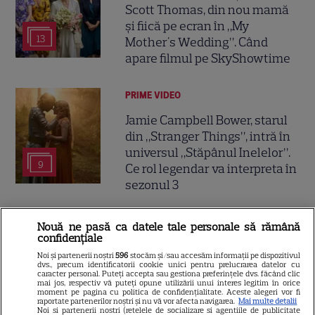
Scott Thomas, din nou mamă
și fiică pe ecran în „My
13
Mother's Wedding”. Când
apare filmul pe SkyShowtime
PRIME VIDEO
Jamie Campbell Bower, starul
din „Stranger Things”, intră în
universul „Stăpânul Inelelor”.
9
Ce rol legendar va interpreta în
sezonul 3
NETFLIX
Nouă ne pasă ca datele tale personale să rămână
confidențiale
„Palatul de Est”, noul fenomen
Noi și partenerii noștri
596
stocăm și/sau accesăm informații pe dispozitivul
coreean de pe Netflix: Regele
dvs., precum identificatorii cookie unici pentru prelucrarea datelor cu
caracter personal. Puteți accepta sau gestiona preferințele dvs. făcând clic
blestemat, fantomele și
mai jos, respectiv vă puteți opune utilizării unui interes legitim în orice
5
moment pe pagina cu politica de confidențialitate. Aceste alegeri vor fi
exorcistul care sfidează
raportate partenerilor noștri și nu vă vor afecta navigarea.
Mai multe detalii
moartea
Noi si partenerii nostri (retelele de socializare si agentiile de publicitate