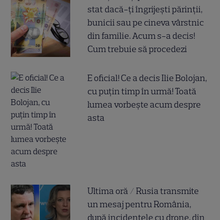
stat dacă-ți îngrijești părinții,
bunicii sau pe cineva vârstnic
din familie. Acum s-a decis!
Cum trebuie să procedezi
E oficial! Ce a decis Ilie Bolojan,
cu puțin timp în urmă! Toată
lumea vorbește acum despre
asta
Ultima oră / Rusia transmite
un mesaj pentru România,
după incidentele cu drone, din