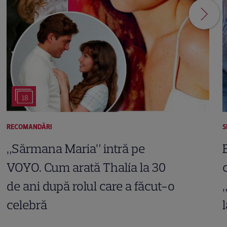
18
RECOMANDĂRI
S
„Sărmana Maria” intră pe
VOYO. Cum arată Thalía la 30
de ani după rolul care a făcut-o
celebră