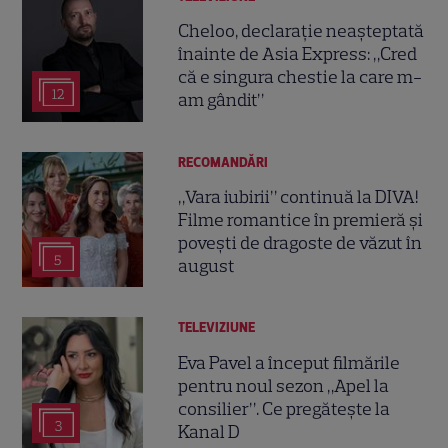
Cheloo, declarație neașteptată
înainte de Asia Express: „Cred
că e singura chestie la care m-
12
am gândit”
RECOMANDĂRI
„Vara iubirii” continuă la DIVA!
Filme romantice în premieră și
povești de dragoste de văzut în
5
august
TELEVIZIUNE
Eva Pavel a început filmările
pentru noul sezon „Apel la
consilier”. Ce pregătește la
3
Kanal D