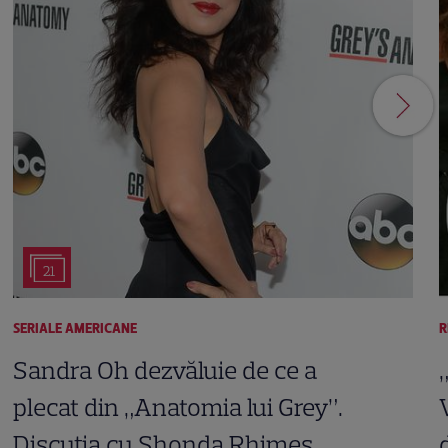
21
SERIALE AMERICANE
R
Sandra Oh dezvăluie de ce a
plecat din „Anatomia lui Grey”.
Discuția cu Shonda Rhimes