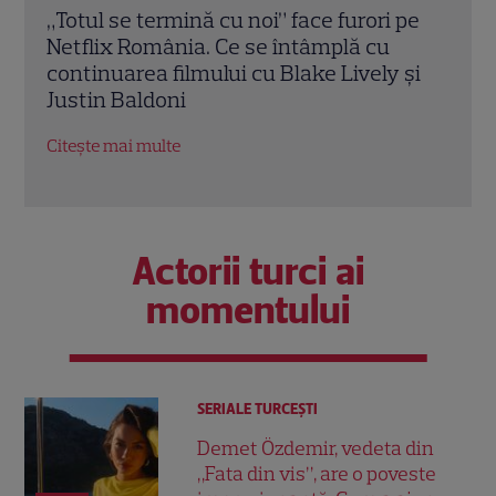
pe
Ghid de streaming, 20 – 26 iulie: „Star
Nout
Trek: Noi lumi stranii” revine cu sezonul
„Han
și
4. Ce filme noi intră pe Netflix și Max
„Pola
Citește mai multe
Citeș
Actorii turci ai
momentului
SERIALE TURCEŞTI
Demet Özdemir, vedeta din
„Fata din vis”, are o poveste