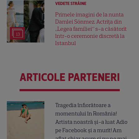
VEDETE STRĂINE
Primele imagini de la nunta
Damlei Sönmez. Actrița din
„Legea familiei” s-a căsătorit
13
într-o ceremonie discretă la
Istanbul
ARTICOLE PARTENERI
Tragedia înfiorătoare a
momentului în România!
Artista noastră și-a luat Adio
pe Facebook și a murit! Am
aflat chiar acum și nu ne mai