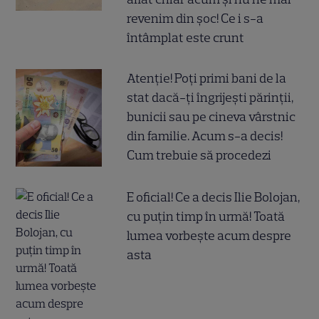
revenim din șoc! Ce i s-a
întâmplat este crunt
Atenție! Poți primi bani de la
stat dacă-ți îngrijești părinții,
bunicii sau pe cineva vârstnic
din familie. Acum s-a decis!
Cum trebuie să procedezi
E oficial! Ce a decis Ilie Bolojan,
cu puțin timp în urmă! Toată
lumea vorbește acum despre
asta