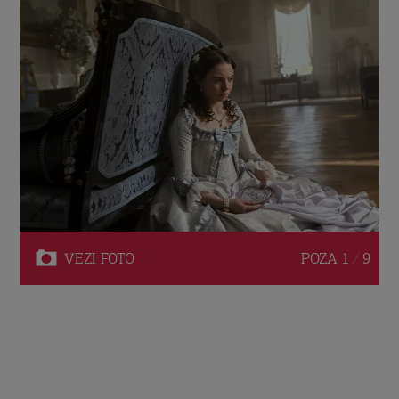
VEZI
FOTO
POZA
1 / 9