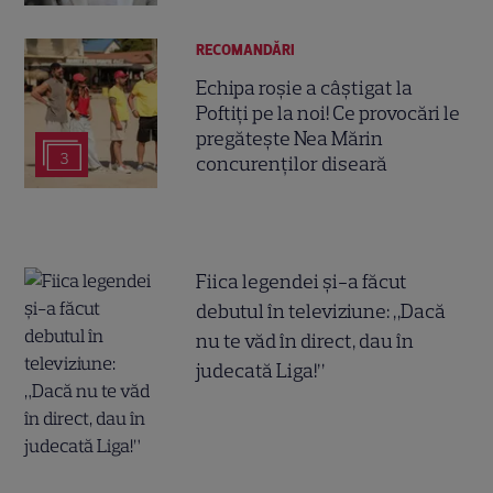
RECOMANDĂRI
Echipa roșie a câștigat la
Poftiți pe la noi! Ce provocări le
pregătește Nea Mărin
3
concurenților diseară
Fiica legendei și-a făcut
debutul în televiziune: „Dacă
nu te văd în direct, dau în
judecată Liga!”