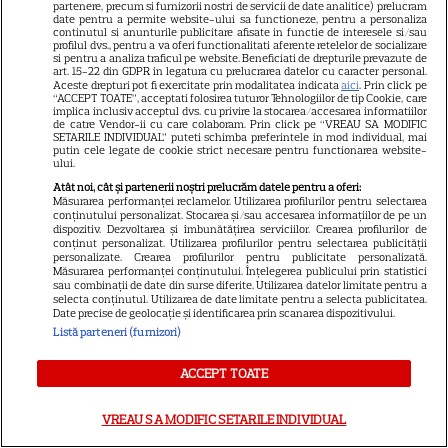
partenere, precum si furnizorii nostri de servicii de date analitice) prelucram
date pentru a permite website-ului sa functioneze, pentru a personaliza
continutul si anunturile publicitare afisate in functie de interesele si/sau
profilul dvs., pentru a va oferi functionalitati aferente retelelor de socializare
si pentru a analiza traficul pe website. Beneficiati de drepturile prevazute de
art. 15-22 din GDPR in legatura cu prelucrarea datelor cu caracter personal.
De ce să nu arunci semințele
Aceste drepturi pot fi exercitate prin modalitatea indicata
aici
. Prin click pe
“ACCEPT TOATE”, acceptati folosirea tuturor Tehnologiilor de tip Cookie, care
de la pepenele roșu – ce
implica inclusiv acceptul dvs. cu privire la stocarea/accesarea informatiilor
de catre Vendor-ii cu care colaboram. Prin click pe “VREAU SA MODIFIC
beneficii au
SETARILE INDIVIDUAL” puteti schimba preferintele in mod individual, mai
putin cele legate de cookie strict necesare pentru functionarea website-
ului.
Atât noi, cât și partenerii noștri prelucrăm datele pentru a oferi:
Măsurarea performanței reclamelor. Utilizarea profilurilor pentru selectarea
conținutului personalizat. Stocarea și/sau accesarea informațiilor de pe un
dispozitiv. Dezvoltarea și îmbunătățirea serviciilor. Crearea profilurilor de
Ghidul udării corecte pe timp
conținut personalizat. Utilizarea profilurilor pentru selectarea publicității
personalizate. Crearea profilurilor pentru publicitate personalizată.
de caniculă: când, cât şi cum
Măsurarea performanței conținutului. Înțelegerea publicului prin statistici
sau combinații de date din surse diferite. Utilizarea datelor limitate pentru a
udăm plantele
selecta conținutul. Utilizarea de date limitate pentru a selecta publicitatea.
Date precise de geolocație și identificarea prin scanarea dispozitivului.
Listă parteneri (furnizori)
ACCEPT TOATE
VREAU SA MODIFIC SETARILE INDIVIDUAL
ALTE ARTICOLE