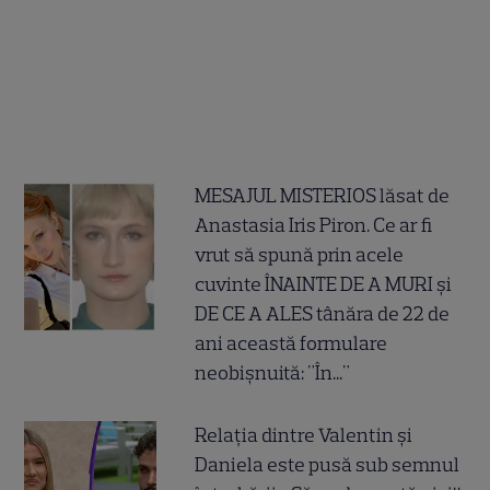
MESAJUL MISTERIOS lăsat de
Anastasia Iris Piron. Ce ar fi
vrut să spună prin acele
cuvinte ÎNAINTE DE A MURI și
DE CE A ALES tânăra de 22 de
ani această formulare
neobișnuită: "În..."
Relația dintre Valentin și
Daniela este pusă sub semnul