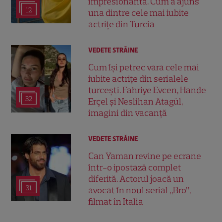
impresionantă. Cum a ajuns
12
una dintre cele mai iubite
actrițe din Turcia
VEDETE STRĂINE
Cum își petrec vara cele mai
iubite actrițe din serialele
turcești. Fahriye Evcen, Hande
32
Erçel și Neslihan Atagül,
imagini din vacanță
VEDETE STRĂINE
Can Yaman revine pe ecrane
într-o ipostază complet
diferită. Actorul joacă un
31
avocat în noul serial „Bro”,
filmat în Italia