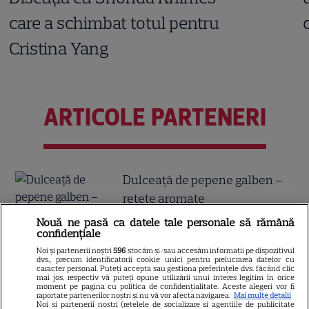
care a schimbat totul pentru
Cristina Yang
ARTICOLE PARTENERI
Dulceață de pepene galben –
rețete aromate
Nouă ne pasă ca datele tale personale să rămână
confidențiale
Tragerile loto din 30 iulie 2026.
Noi și partenerii noștri
596
stocăm și/sau accesăm informații pe dispozitivul
dvs., precum identificatorii cookie unici pentru prelucrarea datelor cu
Report de peste 8,89 milioane
caracter personal. Puteți accepta sau gestiona preferințele dvs. făcând clic
mai jos, respectiv vă puteți opune utilizării unui interes legitim în orice
moment pe pagina cu politica de confidențialitate. Aceste alegeri vor fi
de euro la Loto 6 din 49,
raportate partenerilor noștri și nu vă vor afecta navigarea.
Mai multe detalii
Noi si partenerii nostri (retelele de socializare si agentiile de publicitate
categoria I