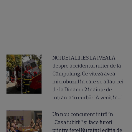
NOI DETALII IES LA IVEALĂ
despre accidentul rutier de la
Câmpulung. Ce viteză avea
microbuzul în care se aflau cei
de la Dinamo 2 înainte de
intrarea în curbă: "A venit în..."
Un nou concurent intră în
„Casa iubirii” și face furori
printre fete! Nu ratați ediția de