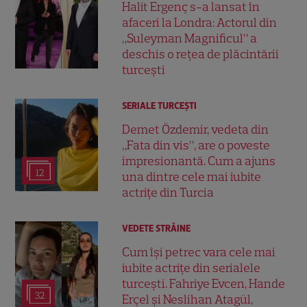
Halit Ergenç s-a lansat în
afaceri la Londra: Actorul din
„Suleyman Magnificul” a
deschis o rețea de plăcintării
turcești
SERIALE TURCEŞTI
Demet Özdemir, vedeta din
„Fata din vis”, are o poveste
impresionantă. Cum a ajuns
12
una dintre cele mai iubite
actrițe din Turcia
VEDETE STRĂINE
Cum își petrec vara cele mai
iubite actrițe din serialele
turcești. Fahriye Evcen, Hande
32
Erçel și Neslihan Atagül,