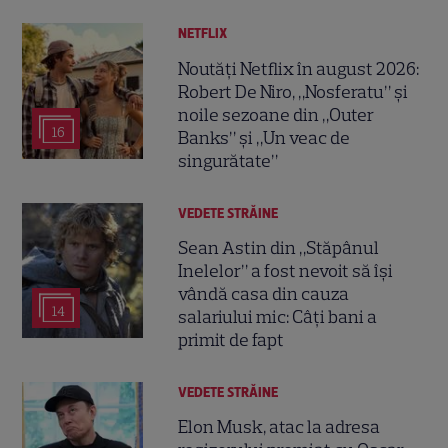
NETFLIX
Noutăți Netflix în august 2026:
Robert De Niro, „Nosferatu” și
noile sezoane din „Outer
16
Banks” și „Un veac de
singurătate”
VEDETE STRĂINE
Sean Astin din „Stăpânul
Inelelor” a fost nevoit să își
vândă casa din cauza
14
salariului mic: Câți bani a
primit de fapt
VEDETE STRĂINE
Elon Musk, atac la adresa