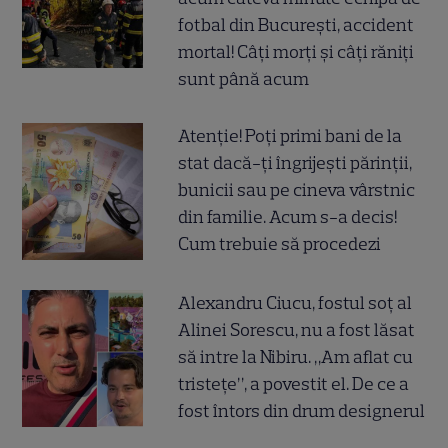
fotbal din București, accident
mortal! Câți morți și câți răniți
sunt până acum
Atenție! Poți primi bani de la
stat dacă-ți îngrijești părinții,
bunicii sau pe cineva vârstnic
din familie. Acum s-a decis!
Cum trebuie să procedezi
Alexandru Ciucu, fostul soț al
Alinei Sorescu, nu a fost lăsat
să intre la Nibiru. „Am aflat cu
tristețe”, a povestit el. De ce a
fost întors din drum designerul