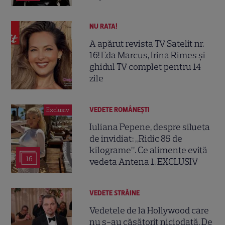
NU RATA!
A apărut revista TV Satelit nr.
16! Eda Marcus, Irina Rimes și
ghidul TV complet pentru 14
zile
VEDETE ROMÂNEŞTI
Exclusiv
Iuliana Pepene, despre silueta
de invidiat: „Ridic 85 de
kilograme”. Ce alimente evită
16
vedeta Antena 1. EXCLUSIV
VEDETE STRĂINE
Vedetele de la Hollywood care
nu s-au căsătorit niciodată. De