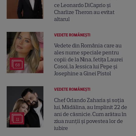
ce Leonardo DiCaprio și
Charlize Theron au evitat
altarul
VEDETE ROMÂNEŞTI
Vedete din România care au
ales nume speciale pentru
copii: de la Nina, fetița Laurei
68
Cosoi, la Jessica lui Pepe și
Josephine a Ginei Pistol
VEDETE ROMÂNEŞTI
Chef Orlando Zaharia și soția
lui, Mădălina, au împlinit 22 de
ani de căsnicie. Cum arătau în
11
ziua nunții și povestea lor de
iubire