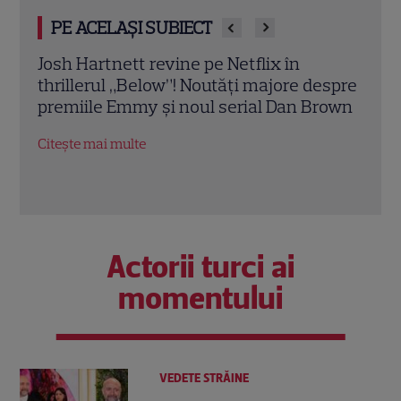
PE ACELAȘI SUBIECT
Kevin Hart revine pe Netflix în comedia
„Tot
espre
„72 de ore”! Aventura haotică în care un
Netf
rown
corporatist ajunge din greșeală la o
cont
petrecere a burlacilor
Just
Citește mai multe
Citeș
Actorii turci ai
momentului
VEDETE STRĂINE