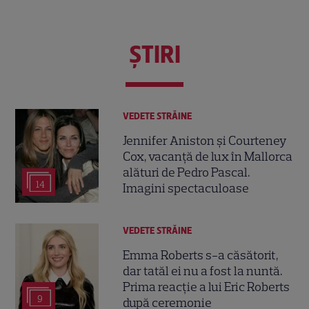
ŞTIRI
VEDETE STRĂINE
Jennifer Aniston și Courteney
Cox, vacanță de lux în Mallorca
alături de Pedro Pascal.
14
Imagini spectaculoase
VEDETE STRĂINE
Emma Roberts s-a căsătorit,
dar tatăl ei nu a fost la nuntă.
Prima reacție a lui Eric Roberts
9
după ceremonie