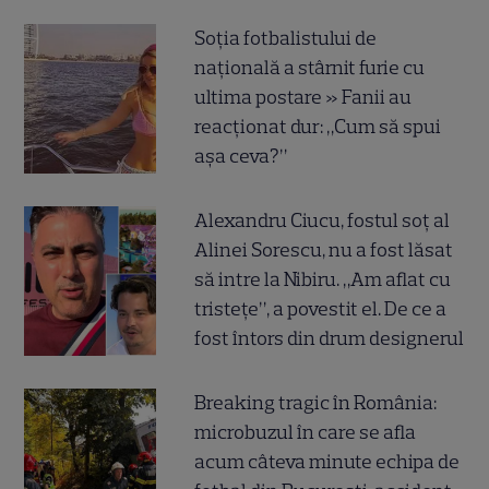
Soția fotbalistului de
națională a stârnit furie cu
ultima postare » Fanii au
reacționat dur: „Cum să spui
așa ceva?”
Alexandru Ciucu, fostul soț al
Alinei Sorescu, nu a fost lăsat
să intre la Nibiru. „Am aflat cu
tristețe”, a povestit el. De ce a
fost întors din drum designerul
Breaking tragic în România:
microbuzul în care se afla
acum câteva minute echipa de