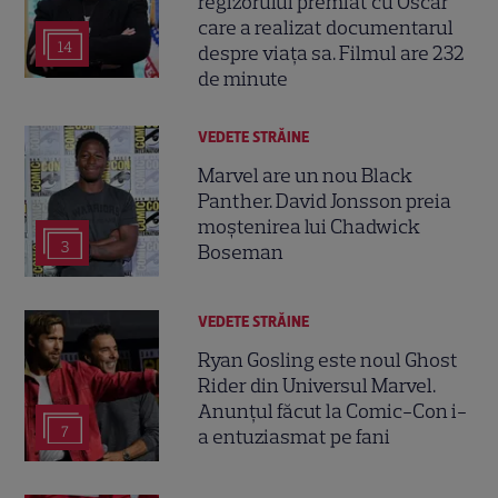
regizorului premiat cu Oscar
care a realizat documentarul
14
despre viața sa. Filmul are 232
de minute
VEDETE STRĂINE
Marvel are un nou Black
Panther. David Jonsson preia
moștenirea lui Chadwick
3
Boseman
VEDETE STRĂINE
Ryan Gosling este noul Ghost
Rider din Universul Marvel.
Anunțul făcut la Comic-Con i-
7
a entuziasmat pe fani