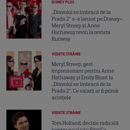
DISNEY PLUS
„Diavolul se îmbracă de la
Prada 2” s-a lansat pe Disney+.
Meryl Streep și Anne
Hathaway revin la revista
Runway
VEDETE STRĂINE
Meryl Streep, gest
impresionant pentru Anne
Hathaway și Emily Blunt la
9
„Diavolul se îmbracă de la
Prada 2”. Ce salarii ar fi primit
actrițele
VEDETE STRĂINE
Tom Holland, decizie radicală
pentru noul său film! Ce