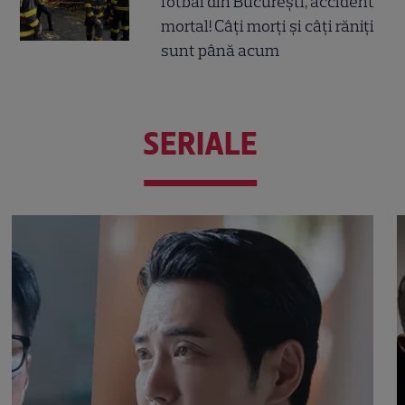
fotbal din București, accident
mortal! Câți morți și câți răniți
sunt până acum
SERIALE