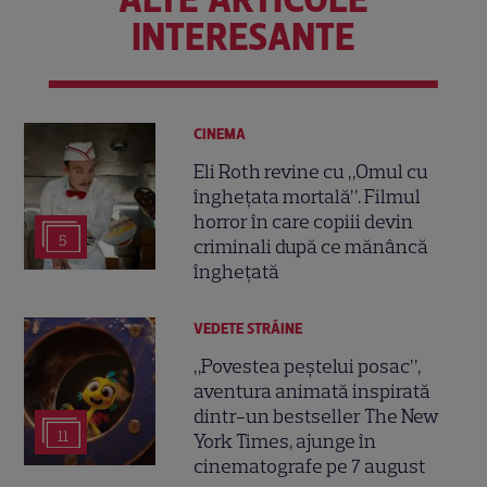
INTERESANTE
CINEMA
Eli Roth revine cu „Omul cu
înghețata mortală”. Filmul
horror în care copiii devin
5
criminali după ce mănâncă
înghețată
VEDETE STRĂINE
„Povestea peștelui posac”,
aventura animată inspirată
dintr-un bestseller The New
11
York Times, ajunge în
cinematografe pe 7 august