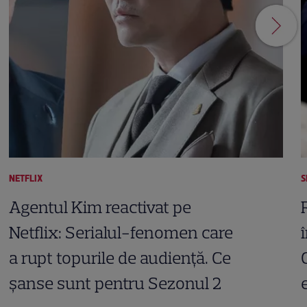
NETFLIX
S
Agentul Kim reactivat pe
Netflix: Serialul-fenomen care
a rupt topurile de audiență. Ce
șanse sunt pentru Sezonul 2