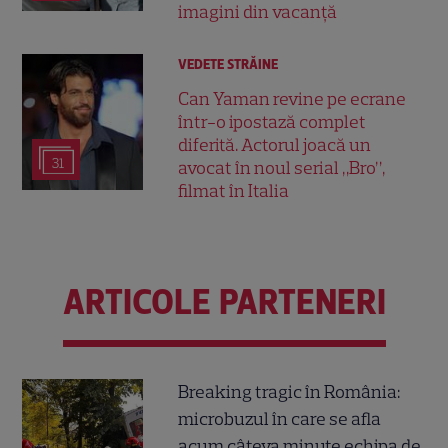
imagini din vacanță
VEDETE STRĂINE
Can Yaman revine pe ecrane
într-o ipostază complet
diferită. Actorul joacă un
31
avocat în noul serial „Bro”,
filmat în Italia
ARTICOLE PARTENERI
Breaking tragic în România:
microbuzul în care se afla
acum câteva minute echipa de