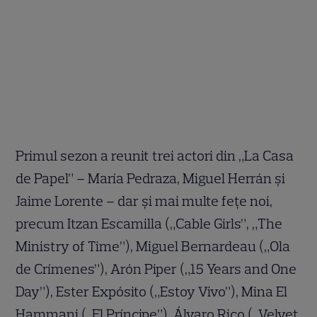
Primul sezon a reunit trei actori din „La Casa
de Papel” – María Pedraza, Miguel Herrán și
Jaime Lorente – dar și mai multe fețe noi,
precum Itzan Escamilla („Cable Girls”, „The
Ministry of Time”), Miguel Bernardeau („Ola
de Crímenes”), Arón Piper („15 Years and One
Day”), Ester Expósito („Estoy Vivo”), Mina El
Hammani („El Príncipe”), Álvaro Rico („Velvet