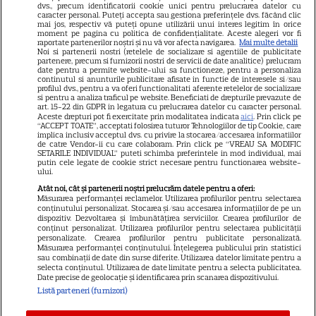
dvs., precum identificatorii cookie unici pentru prelucrarea datelor cu
GSP
caracter personal. Puteți accepta sau gestiona preferințele dvs. făcând clic
mai jos, respectiv vă puteți opune utilizării unui interes legitim în orice
Știri mondene
moment pe pagina cu politica de confidențialitate. Aceste alegeri vor fi
raportate partenerilor noștri și nu vă vor afecta navigarea.
Mai multe detalii
Noi si partenerii nostri (retelele de socializare si agentiile de publicitate
Avantaje
partenere, precum si furnizorii nostri de servicii de date analitice) prelucram
date pentru a permite website-ului sa functioneze, pentru a personaliza
Elle
continutul si anunturile publicitare afisate in functie de interesele si/sau
profilul dvs., pentru a va oferi functionalitati aferente retelelor de socializare
Unica
si pentru a analiza traficul pe website. Beneficiati de drepturile prevazute de
art. 15-22 din GDPR in legatura cu prelucrarea datelor cu caracter personal.
Aceste drepturi pot fi exercitate prin modalitatea indicata
aici
. Prin click pe
Retete practice
“ACCEPT TOATE”, acceptati folosirea tuturor Tehnologiilor de tip Cookie, care
implica inclusiv acceptul dvs. cu privire la stocarea/accesarea informatiilor
de catre Vendor-ii cu care colaboram. Prin click pe “VREAU SA MODIFIC
SETARILE INDIVIDUAL” puteti schimba preferintele in mod individual, mai
URMĂREȘTE-NE PE
putin cele legate de cookie strict necesare pentru functionarea website-
ului.
Atât noi, cât și partenerii noștri prelucrăm datele pentru a oferi:
Măsurarea performanței reclamelor. Utilizarea profilurilor pentru selectarea
conținutului personalizat. Stocarea și/sau accesarea informațiilor de pe un
dispozitiv. Dezvoltarea și îmbunătățirea serviciilor. Crearea profilurilor de
conținut personalizat. Utilizarea profilurilor pentru selectarea publicității
Copyright
2026
Ringier Romania – Toate Drepturile rezervate
personalizate. Crearea profilurilor pentru publicitate personalizată.
Măsurarea performanței conținutului. Înțelegerea publicului prin statistici
sau combinații de date din surse diferite. Utilizarea datelor limitate pentru a
selecta conținutul. Utilizarea de date limitate pentru a selecta publicitatea.
Date precise de geolocație și identificarea prin scanarea dispozitivului.
Listă parteneri (furnizori)
Pariază responsabil! Decizia ONJN nr. 821/25.09.2025.