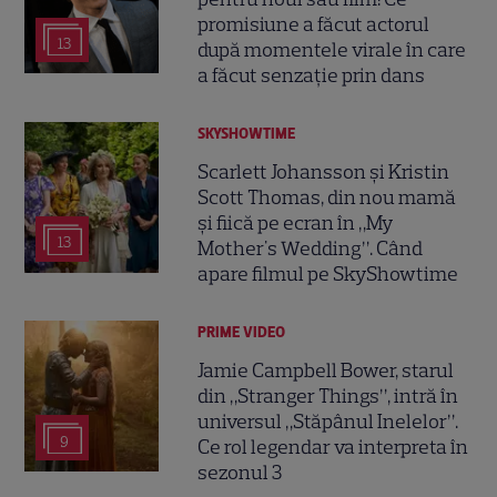
promisiune a făcut actorul
13
după momentele virale în care
a făcut senzație prin dans
SKYSHOWTIME
Scarlett Johansson și Kristin
Scott Thomas, din nou mamă
și fiică pe ecran în „My
13
Mother's Wedding”. Când
apare filmul pe SkyShowtime
PRIME VIDEO
Jamie Campbell Bower, starul
din „Stranger Things”, intră în
universul „Stăpânul Inelelor”.
9
Ce rol legendar va interpreta în
sezonul 3