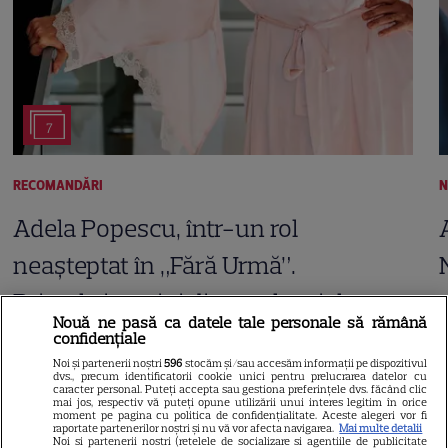
7
RECOMANDĂRI
N
Adela Popescu, într-un rol
neașteptat în „Fără Urmă”.
Primele imagini din noul serial
Nouă ne pasă ca datele tale personale să rămână
PRO TV și când începe
confidențiale
Noi și partenerii noștri
596
stocăm și/sau accesăm informații pe dispozitivul
dvs., precum identificatorii cookie unici pentru prelucrarea datelor cu
caracter personal. Puteți accepta sau gestiona preferințele dvs. făcând clic
mai jos, respectiv vă puteți opune utilizării unui interes legitim în orice
moment pe pagina cu politica de confidențialitate. Aceste alegeri vor fi
raportate partenerilor noștri și nu vă vor afecta navigarea.
Mai multe detalii
Noi si partenerii nostri (retelele de socializare si agentiile de publicitate