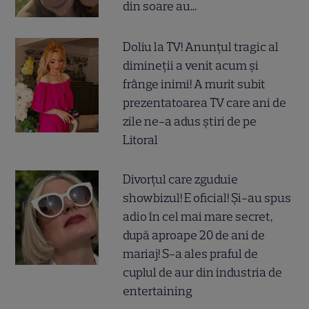
din soare au...
Doliu la TV! Anunțul tragic al
dimineții a venit acum și
frânge inimi! A murit subit
prezentatoarea TV care ani de
zile ne-a adus știri de pe
Litoral
Divorțul care zguduie
showbizul! E oficial! Și-au spus
adio în cel mai mare secret,
după aproape 20 de ani de
mariaj! S-a ales praful de
cuplul de aur din industria de
entertaining