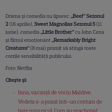
Drama și comedia nu lipsesc:
„Beef” Sezonul
2
(16 aprilie),
Sweet Magnolias Sezonul 5
(11
iunie), comedia
„Little Brother”
cu John Cena
și filmul emoționant
„Remarkably Bright
Creatures”
(8 mai) promit să atingă toate
corzile sensibilității publicului.
Foto: Netflix
Citește și:
Inna, vacanță de vis în Maldive.
Vedeta s-a pozat într-un costum de
baie minuscul. Cum au reacționat