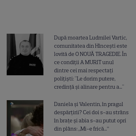
După moartea Ludmilei Vartic,
comunitatea din Hîncești este
lovită de O NOUĂ TRAGEDIE. În
ce condiții A MURIT unul
dintre cei mai respectați
polițiști: "Le dorim putere,
credință și alinare pentru a..."
Daniela și Valentin, în pragul
despărțirii? Cei doi s-au strâns
în brațe și abia s-au putut opri
din plâns: „Mi-e frică...”