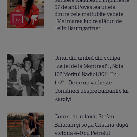
Mihaela Rădulescu împlinește
57 de ani. Povestea uneia
dintre cele mai iubite vedete
16
TV și marea iubire alături de
Felix Baumgartner
Omul din umbră din echipa
„Zeiței de la Montreal”: „Nota
10? Meritul Nadiei 80%. Eu –
1%!” + De ce nu vorbește
Comăneci despre barbariile lui
Karolyi
Cum s-au relaxat Ștefan
Baiaram și soția Cristina, după
victoria 4-0 cu Petrolul