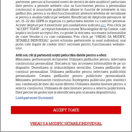
partenere, precum si furnizorii nostri de servicii de date analitice) prelucram
ARTICOLE PARTENERI
date pentru a permite website-ului sa functioneze, pentru a personaliza
continutul si anunturile publicitare afisate in functie de interesele si/sau
profilul dvs., pentru a va oferi functionalitati aferente retelelor de socializare
si pentru a analiza traficul pe website. Beneficiati de drepturile prevazute de
art. 15-22 din GDPR in legatura cu prelucrarea datelor cu caracter personal.
Aceste drepturi pot fi exercitate prin modalitatea indicata
aici
. Prin click pe
“ACCEPT TOATE”, acceptati folosirea tuturor Tehnologiilor de tip Cookie, care
implica inclusiv acceptul dvs. cu privire la stocarea/accesarea informatiilor
Horoscop 4 august 2026.
de catre Vendor-ii cu care colaboram. Prin click pe “VREAU SA MODIFIC
SETARILE INDIVIDUAL” puteti schimba preferintele in mod individual, mai
Capricornilor le este greu să
putin cele legate de cookie strict necesare pentru functionarea website-
ului.
aibă răbdare într-un context
Atât noi, cât și partenerii noștri prelucrăm datele pentru a oferi:
atât de dinamic, dar ei știu că
Măsurarea performanței reclamelor. Utilizarea profilurilor pentru selectarea
conținutului personalizat. Stocarea și/sau accesarea informațiilor de pe un
nu se poate altfel
dispozitiv. Dezvoltarea și îmbunătățirea serviciilor. Crearea profilurilor de
conținut personalizat. Utilizarea profilurilor pentru selectarea publicității
personalizate. Crearea profilurilor pentru publicitate personalizată.
Măsurarea performanței conținutului. Înțelegerea publicului prin statistici
Cine poate retrage banii din
sau combinații de date din surse diferite. Utilizarea datelor limitate pentru a
selecta conținutul. Utilizarea de date limitate pentru a selecta publicitatea.
contul unei persoane
Date precise de geolocație și identificarea prin scanarea dispozitivului.
Listă parteneri (furnizori)
decedate
ACCEPT TOATE
VREAU SA MODIFIC SETARILE INDIVIDUAL
Cum coci vinetele la bloc, fără