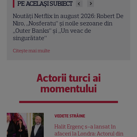
PE ACELAȘI SUBIECT
rt De
„Palatul de Est”, noul fenomen coreean
Ce v
n
de pe Netflix: Regele blestemat,
augu
fantomele și exorcistul care sfidează
Prad
moartea
Netf
Citește mai multe
Citeș
Actorii turci ai
momentului
VEDETE STRĂINE
Halit Ergenç s-a lansat în
afaceri la Londra: Actorul din