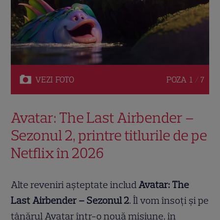
VEZI
FOTO
POZA
1 / 7
Avatar: The Last Airbender –
Sezonul 2, printre titlurile de pe
Netflix în 2026
Alte reveniri așteptate includ
Avatar: The
Last Airbender – Sezonul 2
. Îl vom însoți și pe
tânărul Avatar într-o nouă misiune, în