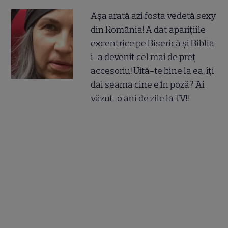
Așa arată azi fosta vedetă sexy
din România! A dat aparițiile
excentrice pe Biserică și Biblia
i-a devenit cel mai de preț
accesoriu! Uită-te bine la ea, îți
dai seama cine e în poză? Ai
văzut-o ani de zile la TV!!