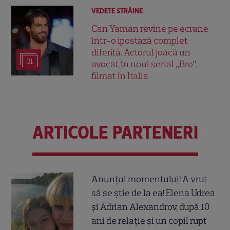
VEDETE STRĂINE
Can Yaman revine pe ecrane
într-o ipostază complet
diferită. Actorul joacă un
31
avocat în noul serial „Bro”,
filmat în Italia
ARTICOLE PARTENERI
Anunțul momentului! A vrut
să se știe de la ea! Elena Udrea
și Adrian Alexandrov, după 10
ani de relație și un copil rupt