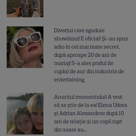
Divorțul care zguduie
showbizul! E oficial! Și-au spus
adio în cel mai mare secret,
după aproape 20 de ani de
mariaj! S-a ales praful de
cuplul de aur din industria de
entertaining
Anunțul momentului! A vrut
să se știe de la ea! Elena Udrea
și Adrian Alexandrov, după 10
ani de relație și un copil rupt
din soare au...