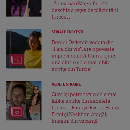
„Suleyman Magnificul” a
deschis o rețea de plăcintării
turcești
SERIALE TURCEŞTI
Demet Özdemir, vedeta din
„Fata din vis”, are o poveste
impresionantă. Cum a ajuns
12
una dintre cele mai iubite
actrițe din Turcia
VEDETE STRĂINE
Cum își petrec vara cele mai
iubite actrițe din serialele
turcești. Fahriye Evcen, Hande
32
Erçel și Neslihan Atagül,
imagini din vacanță