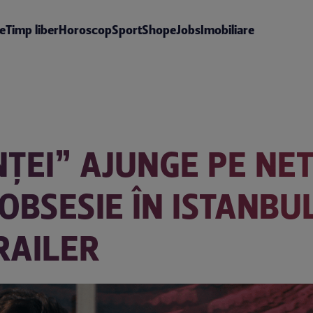
te
Timp liber
Horoscop
Sport
Shop
eJobs
Imobiliare
ȚEI” AJUNGE PE NET
OBSESIE ÎN ISTANBUL
TRAILER