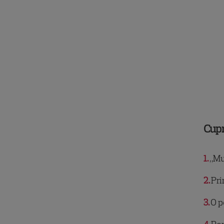
Cup
1
„Mu
2
Pri
3
O p