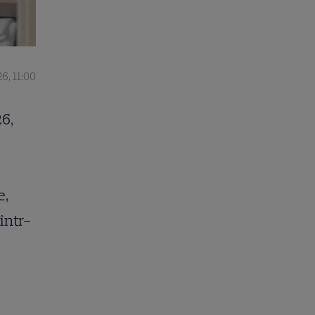
6, 11:00
26,
e,
într-