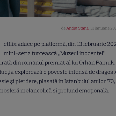
de
Andra Stana
,
31 ianuarie 202
N
etflix aduce pe platformă, din 13 februarie 20
mini-seria turcească „Muzeul inocenței”,
irată din romanul premiat al lui Orhan Pamuk.
ucția explorează o poveste intensă de dragost
sie și pierdere, plasată în Istanbulul anilor ’70, 
mosferă melancolică și profund emoțională.