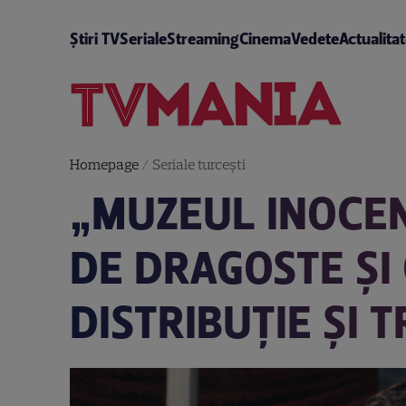
Știri TV
Seriale
Streaming
Cinema
Vedete
Actualita
Homepage
/
Seriale turceşti
„MUZEUL INOCEN
DE DRAGOSTE ȘI 
DISTRIBUȚIE ȘI 