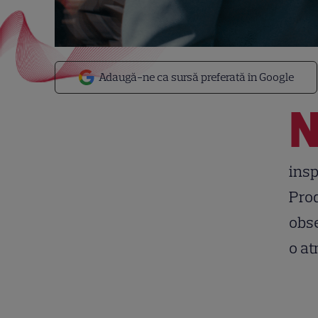
Adaugă-ne ca sursă preferată în Google
insp
Prod
obse
o at