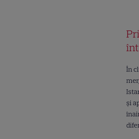
Pr
în
În c
merg
Ista
și a
înai
difer