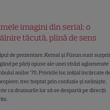
imele imagini din serial: o
tâlnire tăcută, plină de sens
lipul de prezentare, Kemal și Füsun sunt surpri
ând pe părți opuse ale unei străzi aglomerate
nbulul anilor ’70. Privirile lor, inițial încărcate d
propiere, trec treptat prin confuzie și neliniște,
nte ca drumurile lor să se despartă pe direcții
ite.