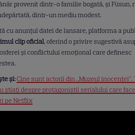
ânăr provenit dintr-o familie bogată, și Füsun, 
ndepărtată, dintr-un mediu modest.
ă cu anunțul datei de lansare, platforma a pub
imul clip oficial
, oferind o privire sugestivă as
sferei și conflictului emoțional care definesc
estea.
ște și:
Cine sunt actorii din „Muzeul inocenței”. 
u știați despre protagoniștii serialului care fac
ri pe Netflix