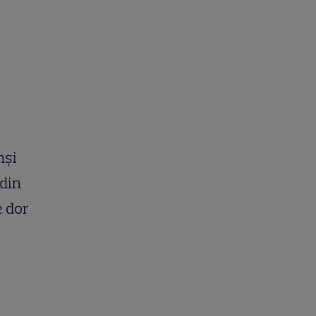
nși
 din
e dor