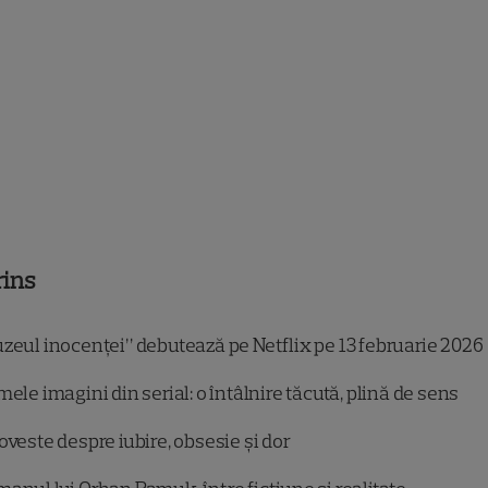
rins
zeul inocenței” debutează pe Netflix pe 13 februarie 2026
mele imagini din serial: o întâlnire tăcută, plină de sens
oveste despre iubire, obsesie și dor