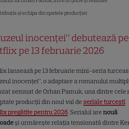
anul lui Orhan Pamuk, între ficțiune și realitate
tribuția și echipa din spatele producției
uzeul inocenței” debutează pe
tflix pe 13 februarie 2026
lix lansează pe 13 februarie mini-seria turcea
eul inocenței”, o adaptare a romanului multip
miat semnat de Orhan Pamuk, una dintre cele
ptate producții din noul val de
seriale turcești
lix pregătite pentru 2026
. Serialul are
nouă
soade
și urmărește relația tensionată dintre Ke