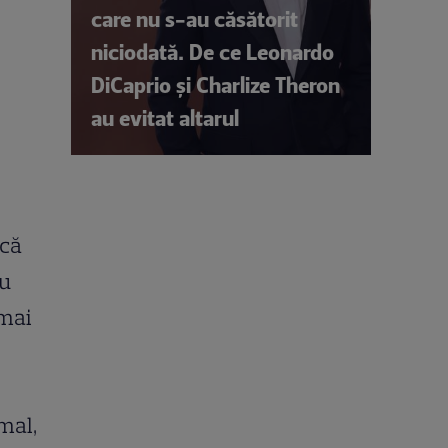
care nu s-au căsătorit
niciodată. De ce Leonardo
DiCaprio și Charlize Theron
au evitat altarul
scă
lu
 mai
mal,