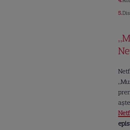
4
Rom
5
Dis
„M
Ne
Netf
„Muz
pre
aște
Netf
epi