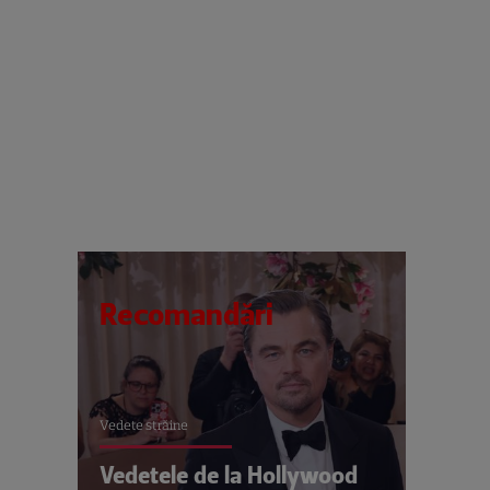
Recomandări
Vedete străine
Vedetele de la Hollywood