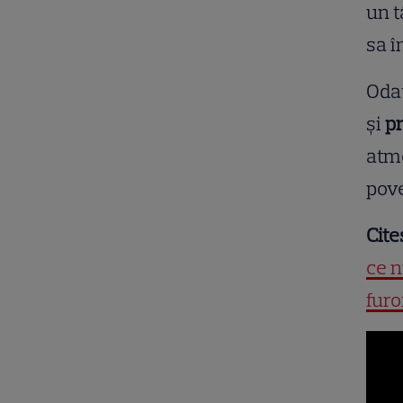
un t
sa î
Odat
și
pr
atmo
pov
Cite
ce n
furo