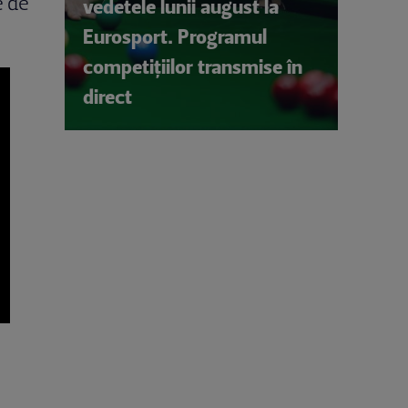
e de
vedetele lunii august la
Eurosport. Programul
competițiilor transmise în
direct