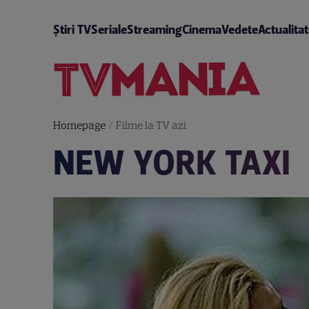
Știri TV
Seriale
Streaming
Cinema
Vedete
Actualita
Homepage
/
Filme la TV azi
NEW YORK TAXI