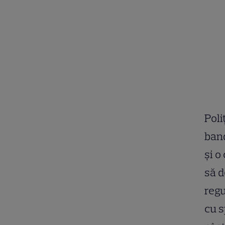
Poli
band
şi o
să d
regu
cu s