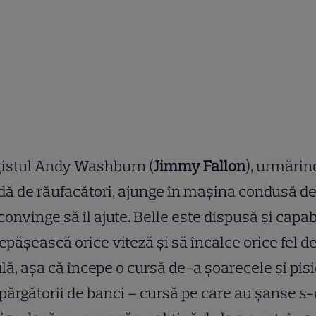
ţistul Andy Washburn (
Jimmy Fallon
), urmărin
ă de răufacători, ajunge în maşina condusă de
 convinge să îl ajute. Belle este dispusă şi capab
epăşească orice viteză şi să încalce orice fel d
lă, aşa că începe o cursă de-a şoarecele şi pis
părgătorii de banci – cursă pe care au şanse s-