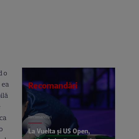
d o
 ea
Recomandări
ilă
e
ica
Recomandări
o
La Vuelta și US Open,