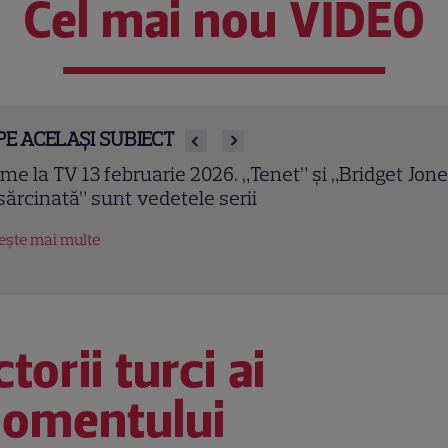
Cel mai nou VIDEO
PE ACELAȘI SUBIECT
owulf (2007). Ray Winstone și Angelina Jolie într-o
ranizare epică a celui mai vechi poem englez
tește mai multe
torii turci ai
omentului