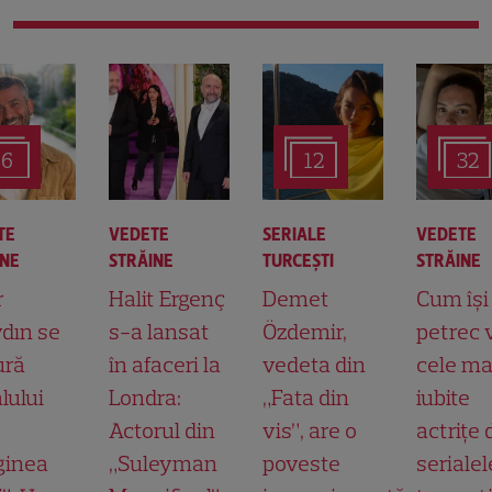
6
12
32
TE
VEDETE
SERIALE
VEDETE
INE
STRĂINE
TURCEŞTI
STRĂINE
r
Halit Ergenç
Demet
Cum își
dın se
s-a lansat
Özdemir,
petrec 
ură
în afaceri la
vedeta din
cele ma
lului
Londra:
„Fata din
iubite
Actorul din
vis”, are o
actrițe 
ginea
„Suleyman
poveste
serialel