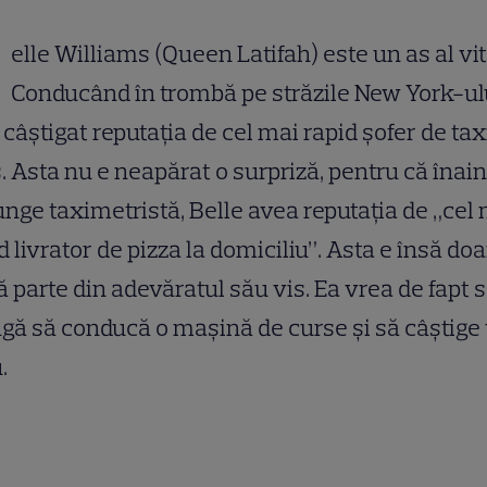
elle Williams (Queen Latifah) este un as al vit
Conducând în trombă pe străzile New York-ulu
 câştigat reputaţia de cel mai rapid şofer de tax
. Asta nu e neapărat o surpriză, pentru că înain
unge taximetristă, Belle avea reputaţia de „cel
d livrator de pizza la domiciliu”. Asta e însă doa
 parte din adevăratul său vis. Ea vrea de fapt 
gă să conducă o maşină de curse şi să câştige
.