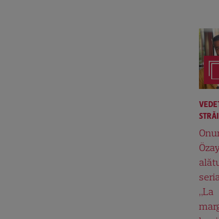
VEDE
STRĂ
Onu
Özay
alăt
seria
„La
mar