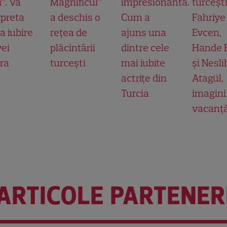
”. Va
Magnificul”
impresionantă.
turcești
rpreta
a deschis o
Cum a
Fahriye
a iubire
rețea de
ajuns una
Evcen,
yei
plăcintării
dintre cele
Hande E
ra
turcești
mai iubite
și Nesl
actrițe din
Atagül,
Turcia
imagini
vacanț
ARTICOLE PARTENER