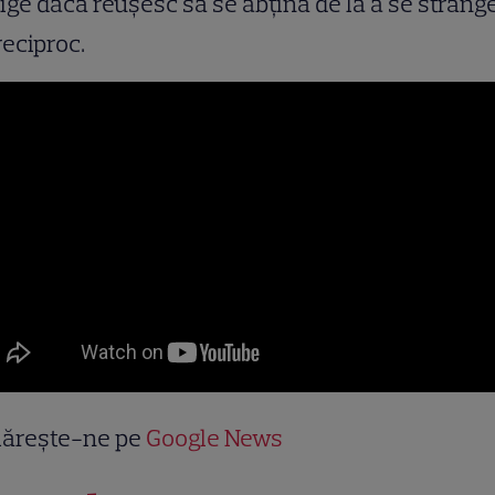
ige dacă reuşesc să se abţină de la a se strâng
reciproc.
ărește-ne pe
Google News