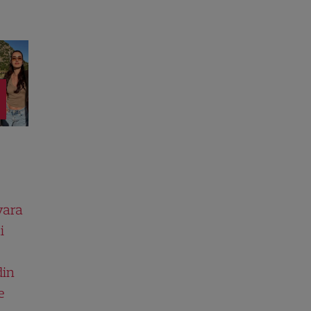
vara
i
din
e