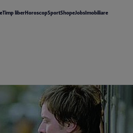
te
Timp liber
Horoscop
Sport
Shop
eJobs
Imobiliare