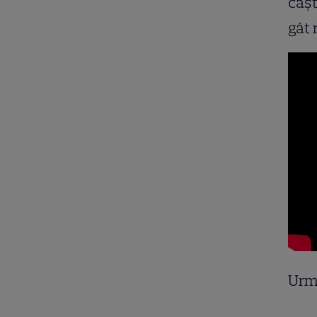
câşt
gât 
Urm