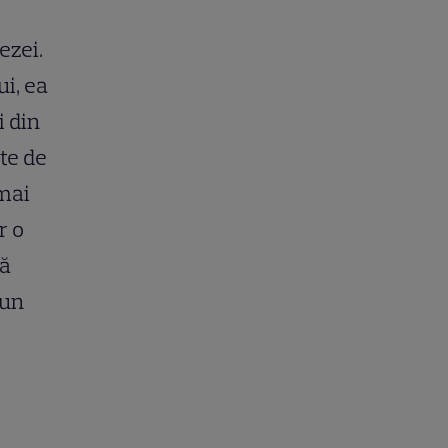
ezei.
i, ea
i din
te de
 mai
r o
să
 un