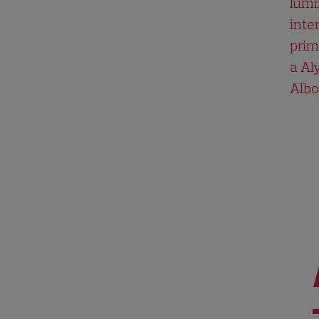
lumii
inte
prim
a Al
Albo