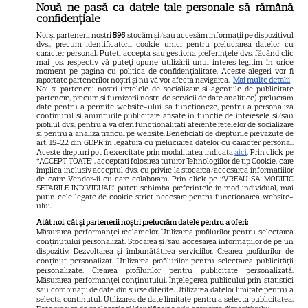
Nouă ne pasă ca datele tale personale să rămână
Libertatea
confidențiale
Libertatea pentru femei
Noi și partenerii noștri
596
stocăm și/sau accesăm informații pe dispozitivul
dvs., precum identificatorii cookie unici pentru prelucrarea datelor cu
GSP
caracter personal. Puteți accepta sau gestiona preferințele dvs. făcând clic
mai jos, respectiv vă puteți opune utilizării unui interes legitim în orice
Știri mondene
moment pe pagina cu politica de confidențialitate. Aceste alegeri vor fi
raportate partenerilor noștri și nu vă vor afecta navigarea.
Mai multe detalii
Noi si partenerii nostri (retelele de socializare si agentiile de publicitate
Avantaje
partenere, precum si furnizorii nostri de servicii de date analitice) prelucram
date pentru a permite website-ului sa functioneze, pentru a personaliza
Elle
continutul si anunturile publicitare afisate in functie de interesele si/sau
profilul dvs., pentru a va oferi functionalitati aferente retelelor de socializare
Unica
si pentru a analiza traficul pe website. Beneficiati de drepturile prevazute de
art. 15-22 din GDPR in legatura cu prelucrarea datelor cu caracter personal.
Retete practice
Aceste drepturi pot fi exercitate prin modalitatea indicata
aici
. Prin click pe
“ACCEPT TOATE”, acceptati folosirea tuturor Tehnologiilor de tip Cookie, care
implica inclusiv acceptul dvs. cu privire la stocarea/accesarea informatiilor
de catre Vendor-ii cu care colaboram. Prin click pe “VREAU SA MODIFIC
SETARILE INDIVIDUAL” puteti schimba preferintele in mod individual, mai
URMĂREȘTE-NE PE
putin cele legate de cookie strict necesare pentru functionarea website-
ului.
Atât noi, cât și partenerii noștri prelucrăm datele pentru a oferi:
Măsurarea performanței reclamelor. Utilizarea profilurilor pentru selectarea
conținutului personalizat. Stocarea și/sau accesarea informațiilor de pe un
dispozitiv. Dezvoltarea și îmbunătățirea serviciilor. Crearea profilurilor de
conținut personalizat. Utilizarea profilurilor pentru selectarea publicității
Copyright
2026
Ringier Romania – Toate Drepturile rezervate
personalizate. Crearea profilurilor pentru publicitate personalizată.
Măsurarea performanței conținutului. Înțelegerea publicului prin statistici
sau combinații de date din surse diferite. Utilizarea datelor limitate pentru a
selecta conținutul. Utilizarea de date limitate pentru a selecta publicitatea.