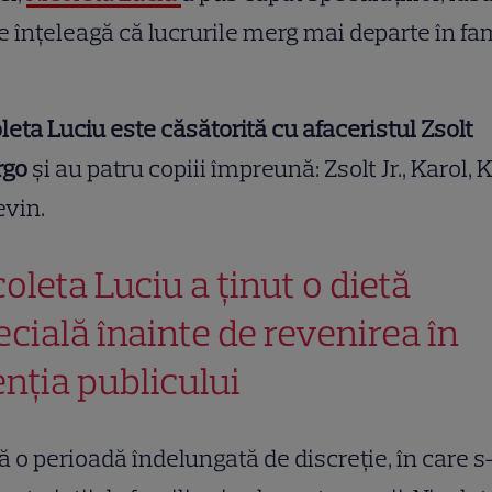
e înțeleagă că lucrurile merg mai departe în fa
leta Luciu este căsătorită cu afaceristul Zsolt
rgo
și au patru copiii împreună: Zsolt Jr., Karol, 
evin.
coleta Luciu a ținut o dietă
ecială înainte de revenirea în
enția publicului
 o perioadă îndelungată de discreție, în care s