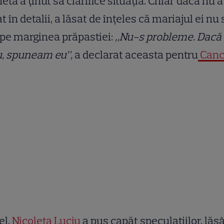
eta a ținut să clarifice situația. Chiar dacă nu a
at în detalii, a lăsat de înțeles că mariajul ei nu 
 pe marginea prăpastiei:
„Nu-s probleme. Dacă
u, spuneam eu”,
a declarat aceasta pentru
Canc
el,
Nicoleta Luciu
a pus capăt speculațiilor, lăs