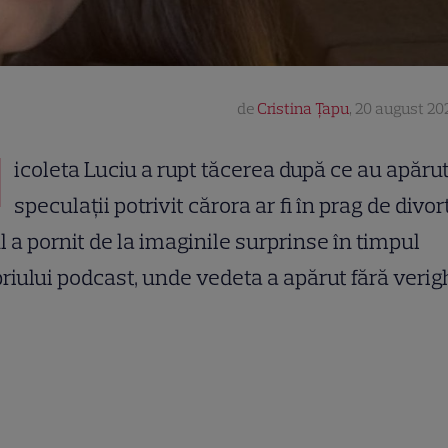
de
Cristina Țapu
,
20 august 202
N
icoleta Luciu a rupt tăcerea după ce au apăru
speculații potrivit cărora ar fi în prag de divorț
l a pornit de la imaginile surprinse în timpul
riului podcast, unde vedeta a apărut fără verig