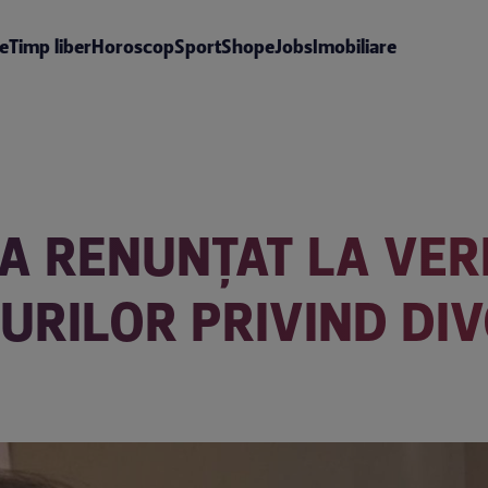
te
Timp liber
Horoscop
Sport
Shop
eJobs
Imobiliare
 A RENUNȚAT LA VER
RILOR PRIVIND DIV