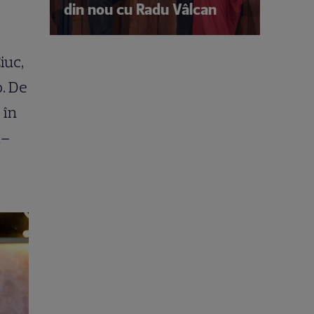
din nou cu Radu Vâlcan
iuc,
o. De
 în
ă–