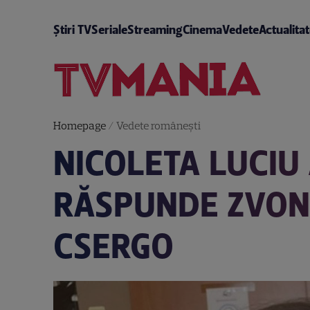
Știri TV
Seriale
Streaming
Cinema
Vedete
Actualita
Homepage
/
Vedete româneşti
NICOLETA LUCIU
RĂSPUNDE ZVONU
CSERGO