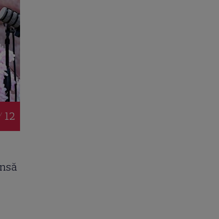
/ 12
insă