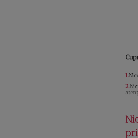
Cup
1
Nico
2
Nic
atenț
Ni
pr