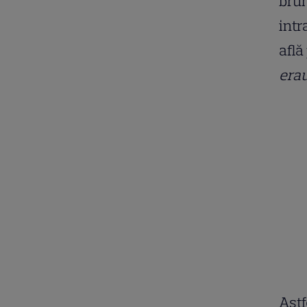
brun
intr
află
era
Astf