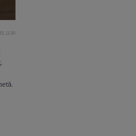
5, 11:30
t
.
hetă.