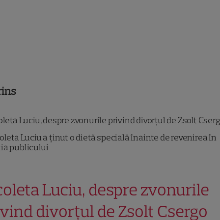
rins
leta Luciu, despre zvonurile privind divorțul de Zsolt Cser
oleta Luciu a ținut o dietă specială înainte de revenirea în
ia publicului
coleta Luciu, despre zvonurile
ivind divorțul de Zsolt Csergo