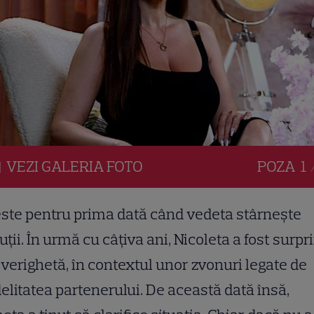
VEZI
GALERIA
FOTO
POZA
1 
ste pentru prima dată când vedeta stârnește
uții. În urmă cu câțiva ani, Nicoleta a fost surpr
 verighetă, în contextul unor zvonuri legate de
delitatea partenerului. De această dată însă,