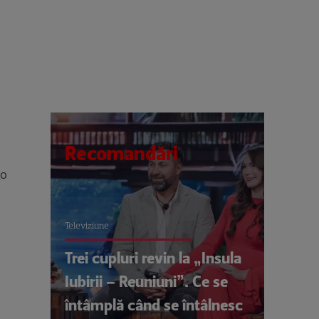
Recomandări
go
Televiziune
Trei cupluri revin la „Insula
Iubirii – Reuniuni”. Ce se
întâmplă când se întâlnesc