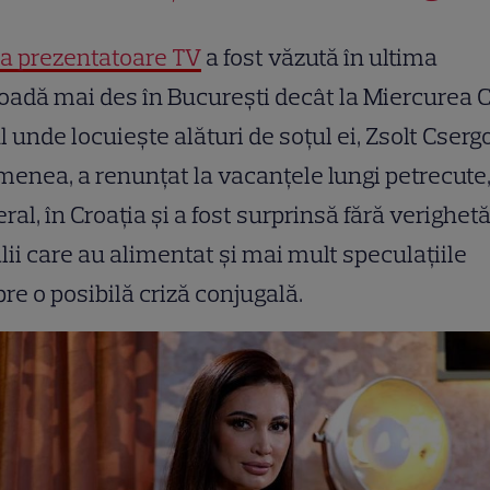
a prezentatoare TV
a fost văzută în ultima
oadă mai des în București decât la Miercurea C
l unde locuiește alături de soțul ei, Zsolt Cserg
enea, a renunțat la vacanțele lungi petrecute,
ral, în Croația și a fost surprinsă fără verighet
lii care au alimentat și mai mult speculațiile
re o posibilă criză conjugală.