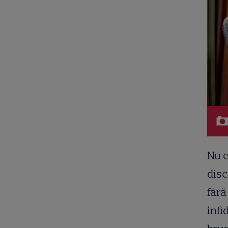
Nu e
disc
fără
infi