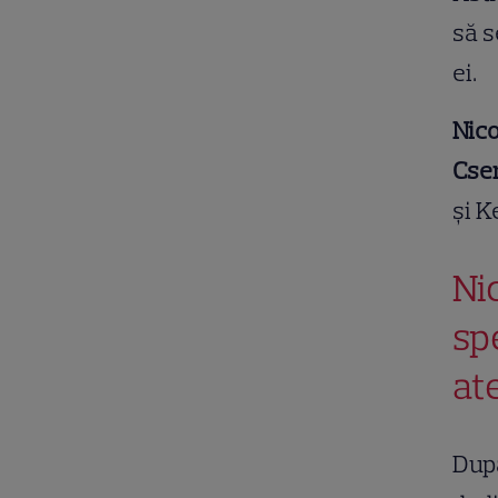
să s
ei.
Nico
Cse
și K
Ni
sp
at
După