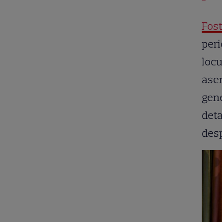
Fost
peri
locu
asem
gene
deta
desp