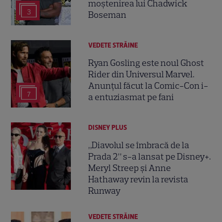
moștenirea lui Chadwick
3
Boseman
VEDETE STRĂINE
Ryan Gosling este noul Ghost
Rider din Universul Marvel.
Anunțul făcut la Comic-Con i-
7
a entuziasmat pe fani
DISNEY PLUS
„Diavolul se îmbracă de la
Prada 2” s-a lansat pe Disney+.
Meryl Streep și Anne
Hathaway revin la revista
Runway
VEDETE STRĂINE