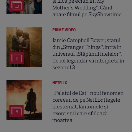
și fiică pe ecran în „My
13
Mother's Wedding”. Când
apare filmul pe SkyShowtime
PRIME VIDEO
Jamie Campbell Bower, starul
din „Stranger Things”, intră în
universul „Stăpânul Inelelor”.
9
Ce rol legendar va interpreta în
sezonul 3
NETFLIX
„Palatul de Est”, noul fenomen
coreean de pe Netflix: Regele
blestemat, fantomele și
5
exorcistul care sfidează
moartea