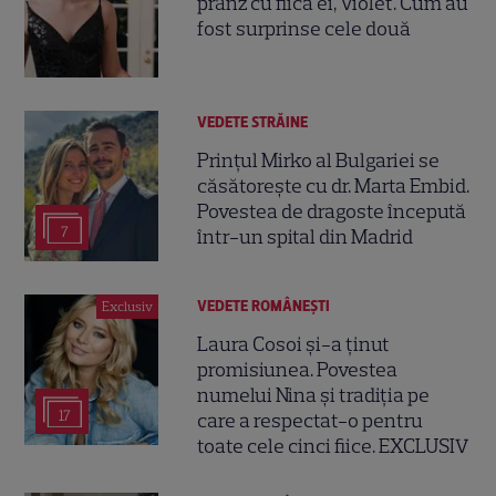
prânz cu fiica ei, Violet. Cum au
fost surprinse cele două
VEDETE STRĂINE
Prințul Mirko al Bulgariei se
căsătorește cu dr. Marta Embid.
Povestea de dragoste începută
7
într-un spital din Madrid
VEDETE ROMÂNEŞTI
Exclusiv
Laura Cosoi și-a ținut
promisiunea. Povestea
numelui Nina și tradiția pe
17
care a respectat-o pentru
toate cele cinci fiice. EXCLUSIV