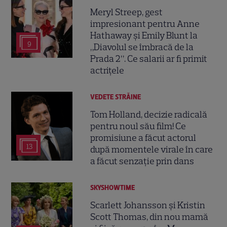
Meryl Streep, gest
impresionant pentru Anne
Hathaway și Emily Blunt la
9
„Diavolul se îmbracă de la
Prada 2”. Ce salarii ar fi primit
actrițele
VEDETE STRĂINE
Tom Holland, decizie radicală
pentru noul său film! Ce
promisiune a făcut actorul
13
după momentele virale în care
a făcut senzație prin dans
SKYSHOWTIME
Scarlett Johansson și Kristin
Scott Thomas, din nou mamă