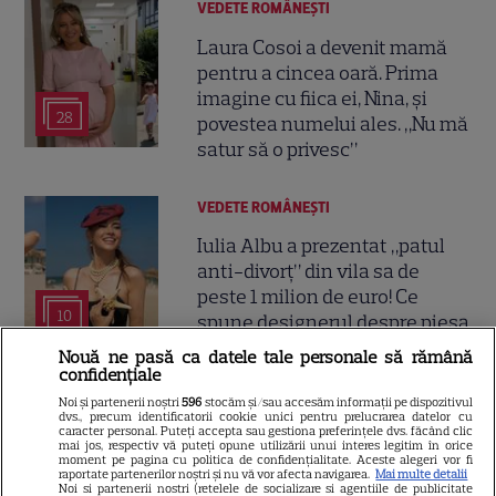
VEDETE ROMÂNEŞTI
Laura Cosoi a devenit mamă
pentru a cincea oară. Prima
imagine cu fiica ei, Nina, și
28
povestea numelui ales. „Nu mă
satur să o privesc”
VEDETE ROMÂNEŞTI
Iulia Albu a prezentat „patul
anti-divorț” din vila sa de
peste 1 milion de euro! Ce
10
spune designerul despre piesa
de mobilier: „Nu prea ai timp să
Nouă ne pasă ca datele tale personale să rămână
te cerți”
confidențiale
Noi și partenerii noștri
596
stocăm și/sau accesăm informații pe dispozitivul
dvs., precum identificatorii cookie unici pentru prelucrarea datelor cu
caracter personal. Puteți accepta sau gestiona preferințele dvs. făcând clic
mai jos, respectiv vă puteți opune utilizării unui interes legitim în orice
moment pe pagina cu politica de confidențialitate. Aceste alegeri vor fi
raportate partenerilor noștri și nu vă vor afecta navigarea.
Mai multe detalii
Noi si partenerii nostri (retelele de socializare si agentiile de publicitate