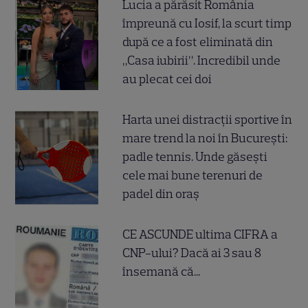
Lucia a părăsit România
împreună cu Iosif, la scurt timp
după ce a fost eliminată din
„Casa iubirii”. Incredibil unde
au plecat cei doi
Harta unei distracții sportive în
mare trend la noi în București:
padle tennis. Unde găsești
cele mai bune terenuri de
padel din oraș
CE ASCUNDE ultima CIFRA a
CNP-ului? Dacă ai 3 sau 8
însemană că...