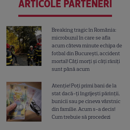
ARTICOLE PARTENERI
Breaking tragic în România:
microbuzul în care se afla
acum câteva minute echipa de
fotbal din București, accident
mortal! Câți morți și câți răniți
sunt până acum
Atenție! Poți primi bani de la
stat dacă-ți îngrijești părinții,
bunicii sau pe cineva vârstnic
din familie. Acum s-a decis!
Cum trebuie să procedezi