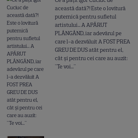
Ce a pățit Igor Cuciuc de
această dată?! Este o lovitură
puternică pentru sufletul
artistului... A APĂRUT
PLÂNGÂND, iar adevărul pe
care l-a dezvăluit A FOST PREA
GREU DE DUS atât pentru el,
cât și pentru cei care au auzit:
"Te voi..."