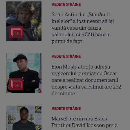
VEDETE STRĂINE
Sean Astin din „Stăpânul
Inelelor” a fost nevoit să își
vândă casa din cauza
14
salariului mic: Câți bani a
primit de fapt
VEDETE STRĂINE
Elon Musk, atac la adresa
regizorului premiat cu Oscar
care a realizat documentarul
14
despre viața sa. Filmul are 232
de minute
VEDETE STRĂINE
Marvel are un nou Black
Panther. David Jonsson preia