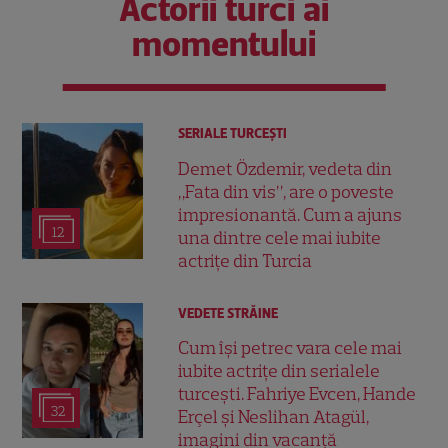
Actorii turci ai
momentului
SERIALE TURCEŞTI
Demet Özdemir, vedeta din
„Fata din vis”, are o poveste
impresionantă. Cum a ajuns
12
una dintre cele mai iubite
actrițe din Turcia
VEDETE STRĂINE
Cum își petrec vara cele mai
iubite actrițe din serialele
turcești. Fahriye Evcen, Hande
32
Erçel și Neslihan Atagül,
imagini din vacanță