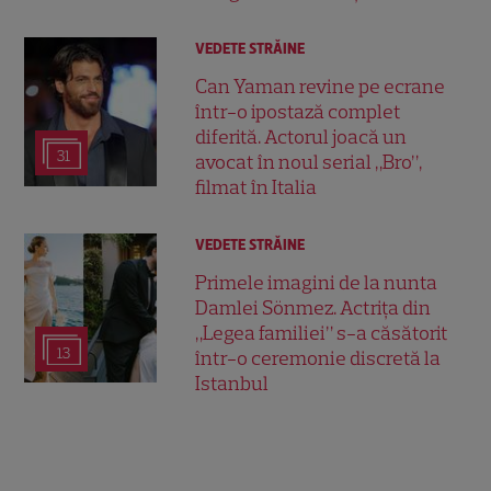
VEDETE STRĂINE
Can Yaman revine pe ecrane
într-o ipostază complet
diferită. Actorul joacă un
31
avocat în noul serial „Bro”,
filmat în Italia
VEDETE STRĂINE
Primele imagini de la nunta
Damlei Sönmez. Actrița din
„Legea familiei” s-a căsătorit
13
într-o ceremonie discretă la
Istanbul