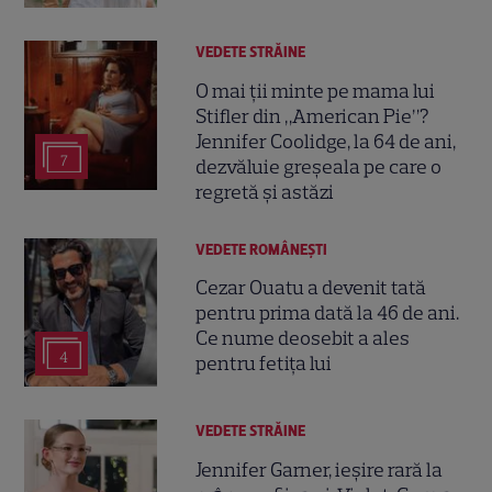
VEDETE STRĂINE
O mai ții minte pe mama lui
Stifler din „American Pie”?
Jennifer Coolidge, la 64 de ani,
7
dezvăluie greșeala pe care o
regretă și astăzi
VEDETE ROMÂNEŞTI
Cezar Ouatu a devenit tată
pentru prima dată la 46 de ani.
Ce nume deosebit a ales
4
pentru fetița lui
VEDETE STRĂINE
Jennifer Garner, ieșire rară la