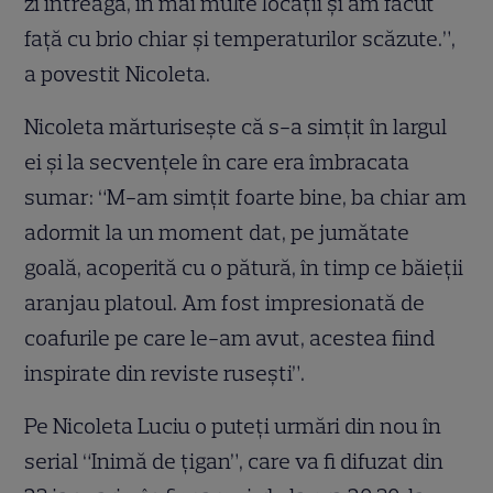
zi întreagă, în mai multe locaţii şi am făcut
faţă cu brio chiar şi temperaturilor scăzute.”,
a povestit Nicoleta.
Nicoleta mărturiseşte că s-a simţit în largul
ei şi la secvenţele în care era îmbracata
sumar: “M-am simţit foarte bine, ba chiar am
adormit la un moment dat, pe jumătate
goală, acoperită cu o pătură, în timp ce băieţii
aranjau platoul. Am fost impresionată de
coafurile pe care le-am avut, acestea fiind
inspirate din reviste ruseşti”.
Pe Nicoleta Luciu o puteţi urmări din nou în
serial “Inimă de ţigan”, care va fi difuzat din