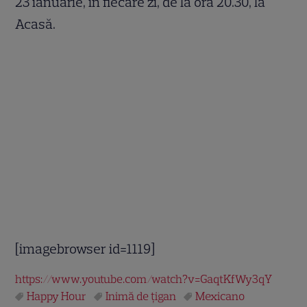
23 ianuarie, în fiecare zi, de la ora 20.30, la
Acasă.
[imagebrowser id=1119]
https://www.youtube.com/watch?v=GaqtKfWy3qY
Happy Hour
Inimă de ţigan
Mexicano