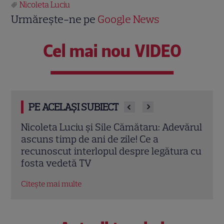
Nicoleta Luciu
Urmărește-ne pe
Google News
Cel mai nou VIDEO
PE ACELAȘI SUBIECT
vărul
Nicoleta Luciu, transformare
Nicol
spectaculoasă la 45 de ani! Ce este
din 
ra cu
„ADN-ul de somon”, procedura care i-a
medi
șters ridurile de pe chip
Citeș
Citește mai multe