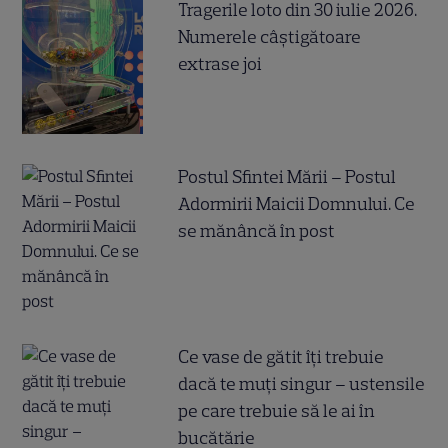
Tragerile loto din 30 iulie 2026.
Numerele câştigătoare
extrase joi
Postul Sfintei Mării – Postul
Adormirii Maicii Domnului. Ce
se mănâncă în post
Ce vase de gătit îți trebuie
dacă te muți singur – ustensile
pe care trebuie să le ai în
bucătărie