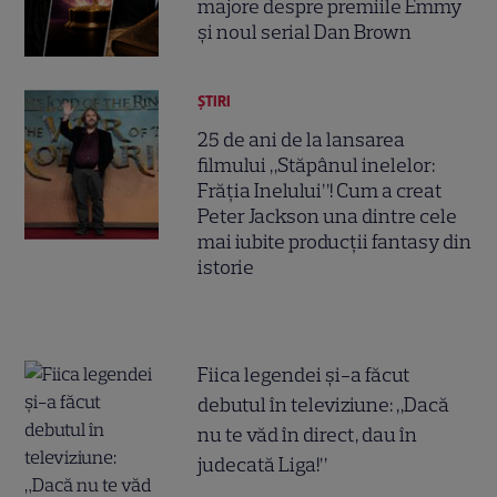
majore despre premiile Emmy
și noul serial Dan Brown
ȘTIRI
25 de ani de la lansarea
filmului „Stăpânul inelelor:
Frăția Inelului”! Cum a creat
Peter Jackson una dintre cele
mai iubite producții fantasy din
istorie
Fiica legendei și-a făcut
debutul în televiziune: „Dacă
nu te văd în direct, dau în
judecată Liga!”