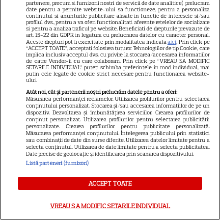
partenere, precum si furnizorii nostri de servicii de date analitice) prelucram
date pentru a permite website-ului sa functioneze, pentru a personaliza
continutul si anunturile publicitare afisate in functie de interesele si/sau
profilul dvs., pentru a va oferi functionalitati aferente retelelor de socializare
si pentru a analiza traficul pe website. Beneficiati de drepturile prevazute de
art. 15-22 din GDPR in legatura cu prelucrarea datelor cu caracter personal.
Aceste drepturi pot fi exercitate prin modalitatea indicata
aici
. Prin click pe
“ACCEPT TOATE”, acceptati folosirea tuturor Tehnologiilor de tip Cookie, care
Despre Tvmania
implica inclusiv acceptul dvs. cu privire la stocarea/accesarea informatiilor
de catre Vendor-ii cu care colaboram. Prin click pe “VREAU SA MODIFIC
SETARILE INDIVIDUAL” puteti schimba preferintele in mod individual, mai
Contact
putin cele legate de cookie strict necesare pentru functionarea website-
ului.
Contacte televiziuni
Atât noi, cât și partenerii noștri prelucrăm datele pentru a oferi:
Abonamente
Măsurarea performanței reclamelor. Utilizarea profilurilor pentru selectarea
conținutului personalizat. Stocarea și/sau accesarea informațiilor de pe un
Publicitate
dispozitiv. Dezvoltarea și îmbunătățirea serviciilor. Crearea profilurilor de
conținut personalizat. Utilizarea profilurilor pentru selectarea publicității
personalizate. Crearea profilurilor pentru publicitate personalizată.
Termeni și condiții
Măsurarea performanței conținutului. Înțelegerea publicului prin statistici
sau combinații de date din surse diferite. Utilizarea datelor limitate pentru a
Despre cookies
selecta conținutul. Utilizarea de date limitate pentru a selecta publicitatea.
Date precise de geolocație și identificarea prin scanarea dispozitivului.
Politica de confidenţialitate
Listă parteneri (furnizori)
Sitemap
ACCEPT TOATE
VREAU SA MODIFIC SETARILE INDIVIDUAL