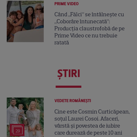
PRIME VIDEO
Când „Fălci” se întâlnește cu
„Coborâre întunecată”:
Producția claustrofobă de pe
Prime Video ce nu trebuie
ratată
ŞTIRI
VEDETE ROMÂNEŞTI
Cine este Cosmin Curticăpean,
soțul Laurei Cosoi. Afaceri,
vârstă și povestea de iubire
29
care durează de peste 10 ani