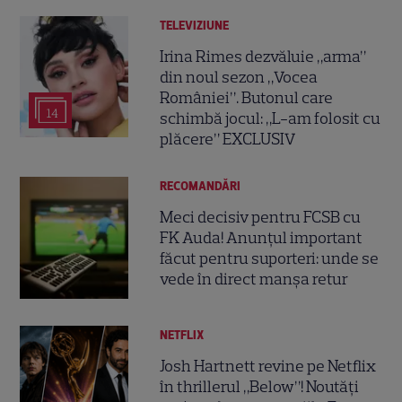
TELEVIZIUNE
Irina Rimes dezvăluie „arma”
din noul sezon „Vocea
României”. Butonul care
14
schimbă jocul: „L-am folosit cu
plăcere” EXCLUSIV
RECOMANDĂRI
Meci decisiv pentru FCSB cu
FK Auda! Anunțul important
făcut pentru suporteri: unde se
vede în direct manșa retur
NETFLIX
Josh Hartnett revine pe Netflix
în thrillerul „Below”! Noutăți