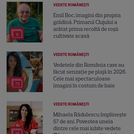
VEDETE ROMÂNEŞTI
Emil Boc, imagini din propria
grădină. Primarul Clujului a
arătat prima recoltă de roșii
9
cultivate acasă
VEDETE ROMÂNEŞTI
Vedetele din România care au
făcut senzație pe plajă în 2026.
Cele mai spectaculoase
73
imagini în costum de baie
VEDETE ROMÂNEŞTI
Mihaela Rădulescu împlinește
57 de ani. Povestea uneia
dintre cele mai iubite vedete
16