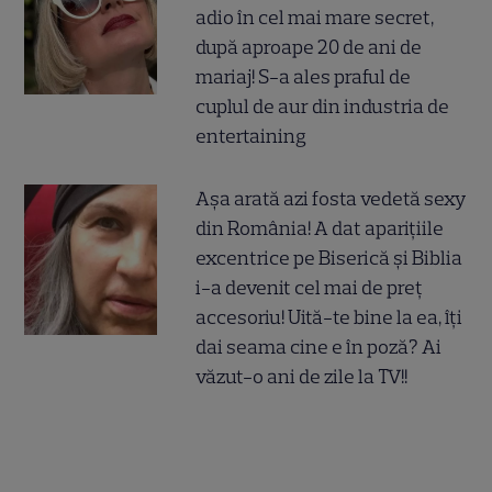
adio în cel mai mare secret,
după aproape 20 de ani de
mariaj! S-a ales praful de
cuplul de aur din industria de
entertaining
Așa arată azi fosta vedetă sexy
din România! A dat aparițiile
excentrice pe Biserică și Biblia
i-a devenit cel mai de preț
accesoriu! Uită-te bine la ea, îți
dai seama cine e în poză? Ai
văzut-o ani de zile la TV!!