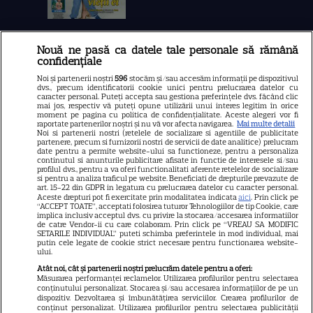
Nouă ne pasă ca datele tale personale să rămână
Libertatea
confidențiale
Libertatea pentru femei
Noi și partenerii noștri
596
stocăm și/sau accesăm informații pe dispozitivul
dvs., precum identificatorii cookie unici pentru prelucrarea datelor cu
GSP
caracter personal. Puteți accepta sau gestiona preferințele dvs. făcând clic
mai jos, respectiv vă puteți opune utilizării unui interes legitim în orice
Știri mondene
moment pe pagina cu politica de confidențialitate. Aceste alegeri vor fi
raportate partenerilor noștri și nu vă vor afecta navigarea.
Mai multe detalii
Noi si partenerii nostri (retelele de socializare si agentiile de publicitate
Avantaje
partenere, precum si furnizorii nostri de servicii de date analitice) prelucram
date pentru a permite website-ului sa functioneze, pentru a personaliza
Elle
continutul si anunturile publicitare afisate in functie de interesele si/sau
profilul dvs., pentru a va oferi functionalitati aferente retelelor de socializare
Unica
si pentru a analiza traficul pe website. Beneficiati de drepturile prevazute de
art. 15-22 din GDPR in legatura cu prelucrarea datelor cu caracter personal.
Retete practice
Aceste drepturi pot fi exercitate prin modalitatea indicata
aici
. Prin click pe
“ACCEPT TOATE”, acceptati folosirea tuturor Tehnologiilor de tip Cookie, care
implica inclusiv acceptul dvs. cu privire la stocarea/accesarea informatiilor
de catre Vendor-ii cu care colaboram. Prin click pe “VREAU SA MODIFIC
SETARILE INDIVIDUAL” puteti schimba preferintele in mod individual, mai
URMĂREȘTE-NE PE
putin cele legate de cookie strict necesare pentru functionarea website-
ului.
Atât noi, cât și partenerii noștri prelucrăm datele pentru a oferi:
Măsurarea performanței reclamelor. Utilizarea profilurilor pentru selectarea
conținutului personalizat. Stocarea și/sau accesarea informațiilor de pe un
dispozitiv. Dezvoltarea și îmbunătățirea serviciilor. Crearea profilurilor de
conținut personalizat. Utilizarea profilurilor pentru selectarea publicității