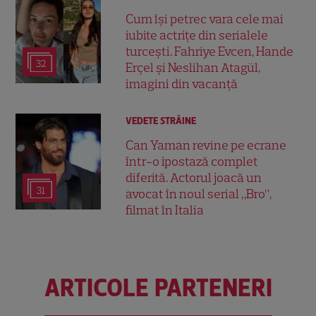
Cum își petrec vara cele mai
iubite actrițe din serialele
turcești. Fahriye Evcen, Hande
32
Erçel și Neslihan Atagül,
imagini din vacanță
VEDETE STRĂINE
Can Yaman revine pe ecrane
într-o ipostază complet
diferită. Actorul joacă un
31
avocat în noul serial „Bro”,
filmat în Italia
ARTICOLE PARTENERI