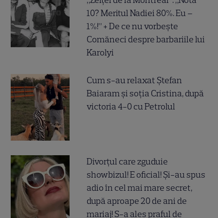
10? Meritul Nadiei 80%. Eu –
1%!” + De ce nu vorbește
Comăneci despre barbariile lui
Karolyi
Cum s-au relaxat Ștefan
Baiaram și soția Cristina, după
victoria 4-0 cu Petrolul
Divorțul care zguduie
showbizul! E oficial! Și-au spus
adio în cel mai mare secret,
după aproape 20 de ani de
mariaj! S-a ales praful de