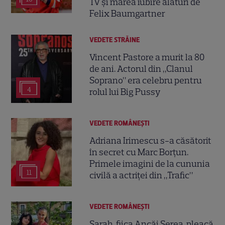
TV și marea iubire alături de
Felix Baumgartner
VEDETE STRĂINE
Vincent Pastore a murit la 80
de ani. Actorul din „Clanul
Soprano” era celebru pentru
4
rolul lui Big Pussy
VEDETE ROMÂNEŞTI
Adriana Irimescu s-a căsătorit
în secret cu Marc Borțun.
Primele imagini de la cununia
11
civilă a actriței din „Trafic”
VEDETE ROMÂNEŞTI
Sarah, fiica Ancăi Serea, pleacă