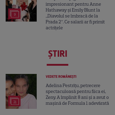
impresionant pentru Anne
Hathaway și Emily Blunt la
9
„Diavolul se îmbracă de la
Prada 2”. Ce salarii ar fi primit
actrițele
ŞTIRI
VEDETE ROMÂNEŞTI
Adelina Pestrițu, petrecere
spectaculoasă pentru fiica ei,
Zeny. A împlinit 8 ani și a avut o
21
mașină de Formula 1 adevărată