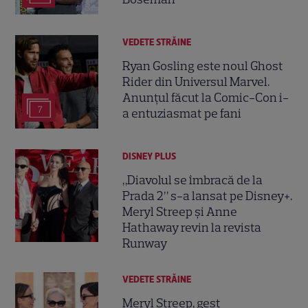
VEDETE STRĂINE
Ryan Gosling este noul Ghost
Rider din Universul Marvel.
Anunțul făcut la Comic-Con i-
7
a entuziasmat pe fani
DISNEY PLUS
„Diavolul se îmbracă de la
Prada 2” s-a lansat pe Disney+.
Meryl Streep și Anne
Hathaway revin la revista
Runway
VEDETE STRĂINE
Meryl Streep, gest