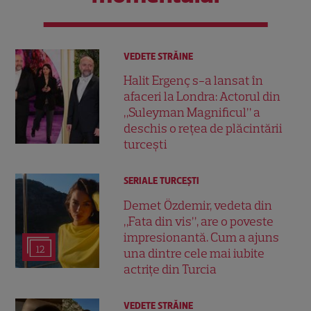
VEDETE STRĂINE
Halit Ergenç s-a lansat în
afaceri la Londra: Actorul din
„Suleyman Magnificul” a
deschis o rețea de plăcintării
turcești
SERIALE TURCEŞTI
Demet Özdemir, vedeta din
„Fata din vis”, are o poveste
impresionantă. Cum a ajuns
12
una dintre cele mai iubite
actrițe din Turcia
VEDETE STRĂINE