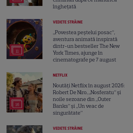
înghețată
VEDETE STRĂINE
„Povestea peștelui posac”,
aventura animată inspirată
dintr-un bestseller The New
11
York Times, ajunge în
cinematografe pe 7 august
NETFLIX
Noutăți Netflix în august 2026:
Robert De Niro, „Nosferatu” și
noile sezoane din „Outer
16
Banks” și „Un veac de
singurătate”
VEDETE STRĂINE