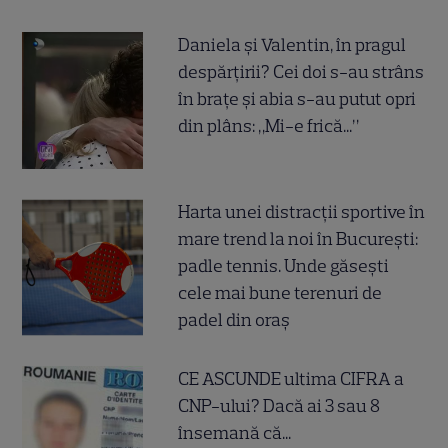
Daniela și Valentin, în pragul
despărțirii? Cei doi s-au strâns
în brațe și abia s-au putut opri
din plâns: „Mi-e frică...”
Harta unei distracții sportive în
mare trend la noi în București:
padle tennis. Unde găsești
cele mai bune terenuri de
padel din oraș
CE ASCUNDE ultima CIFRA a
CNP-ului? Dacă ai 3 sau 8
însemană că...