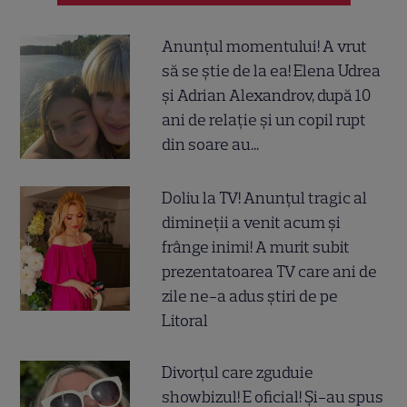
Anunțul momentului! A vrut
să se știe de la ea! Elena Udrea
și Adrian Alexandrov, după 10
ani de relație și un copil rupt
din soare au...
Doliu la TV! Anunțul tragic al
dimineții a venit acum și
frânge inimi! A murit subit
prezentatoarea TV care ani de
zile ne-a adus știri de pe
Litoral
Divorțul care zguduie
showbizul! E oficial! Și-au spus