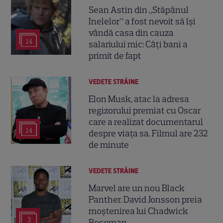
Sean Astin din „Stăpânul
Inelelor” a fost nevoit să își
vândă casa din cauza
14
salariului mic: Câți bani a
primit de fapt
VEDETE STRĂINE
Elon Musk, atac la adresa
regizorului premiat cu Oscar
care a realizat documentarul
14
despre viața sa. Filmul are 232
de minute
VEDETE STRĂINE
Marvel are un nou Black
Panther. David Jonsson preia
moștenirea lui Chadwick
3
Boseman