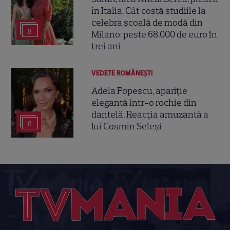
în Italia. Cât costă studiile la
celebra școală de modă din
8
Milano: peste 68.000 de euro în
trei ani
VEDETE ROMÂNEŞTI
Adela Popescu, apariție
elegantă într-o rochie din
dantelă. Reacția amuzantă a
6
lui Cosmin Seleși