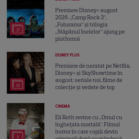
Premiere Disney+ august
2026: „Camp Rock 3”,
„Futurama” și trilogia
17
„Stăpânul Inelelor” ajung pe
platformă
DISNEY PLUS
Premiere de neratat pe Netflix,
Disney+ și SkyShowtime în
august: seriale noi, filme de
15
colecție și vedete de top
CINEMA
Eli Roth revine cu „Omul cu
înghețata mortală”. Filmul
horror în care copiii devin
5
criminali după ce mănâncă