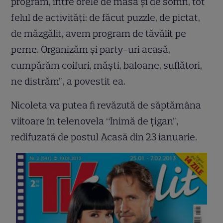
program, între orele de masă şi de somn, tot
felul de activităţi: de făcut puzzle, de pictat,
de măzgălit, avem program de tăvălit pe
perne. Organizăm şi party-uri acasă,
cumpărăm coifuri, măşti, baloane, suflători,
ne distrăm”, a povestit ea.
Nicoleta va putea fi revăzută de săptămâna
viitoare în telenovela “Inimă de ţigan”,
redifuzată de postul Acasă din 23 ianuarie.