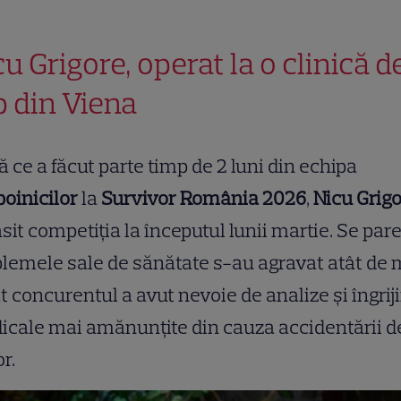
cu Grigore, operat la o clinică d
p din Viena
 ce a făcut parte timp de 2 luni din echipa
oinicilor
la
Survivor România 2026
,
Nicu Grig
sit competiția la începutul lunii martie. Se par
lemele sale de sănătate s-au agravat atât de 
t concurentul a avut nevoie de analize și îngriji
cale mai amănunțite din cauza accidentării de
or.