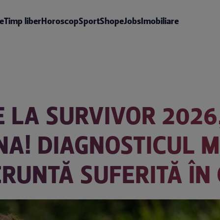
te
Timp liber
Horoscop
Sport
Shop
eJobs
Imobiliare
E LA SURVIVOR 2026
NA! DIAGNOSTICUL 
RUNTĂ SUFERITĂ ÎN 