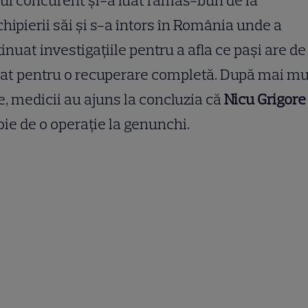
ul concurent și-a luat rămas-bun de la
hipierii săi și s-a întors în România unde a
inuat investigațiile pentru a afla ce pași are de
at pentru o recuperare completă. După mai mu
e, medicii au ajuns la concluzia că
Nicu Grigore
ie de o operație la genunchi.