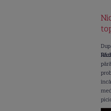
Ni
to
După
Răzb
pără
prob
încâ
medi
pici