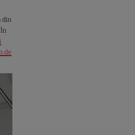
ă din
 În
i
m de