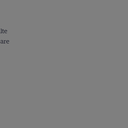
lte
are