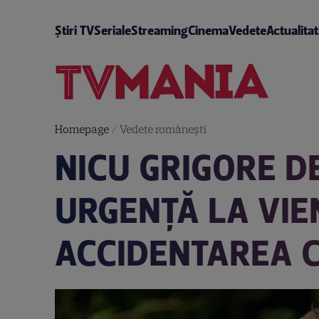
Știri TV
Seriale
Streaming
Cinema
Vedete
Actualita
Homepage
/
Vedete româneşti
NICU GRIGORE D
URGENȚĂ LA VIE
ACCIDENTAREA C