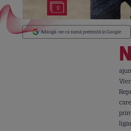
9
Adaugă-ne ca sursă preferată în Google
ajun
Vien
Repu
care
prim
lig