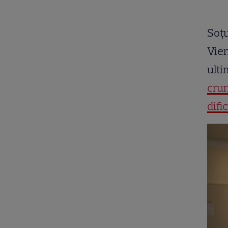
Soț
Vien
ult
crun
difi