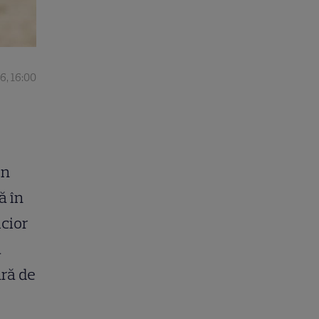
26, 16:00
in
ă în
icior
a
ură de