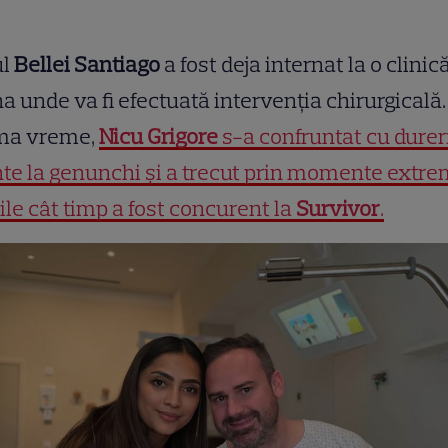
ul
Bellei Santiago
a fost deja internat la o clinic
a unde va fi efectuată intervenția chirurgicală.
ima vreme,
Nicu Grigore
s-a confruntat cu durer
te la genunchi și a trecut prin momente extre
cile cât timp a fost concurent la
Survivor
.