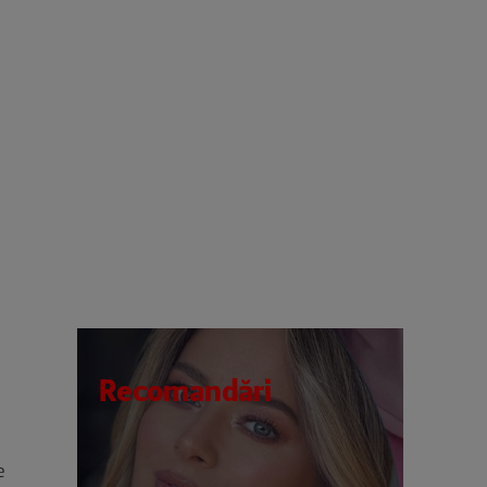
Recomandări
e