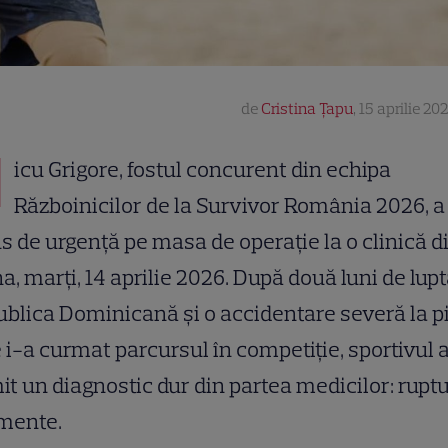
de
Cristina Țapu
,
15 aprilie 20
N
icu Grigore, fostul concurent din echipa
Războinicilor de la Survivor România 2026, a
s de urgență pe masa de operație la o clinică d
a, marți, 14 aprilie 2026. După două luni de lupt
blica Dominicană și o accidentare severă la p
 i-a curmat parcursul în competiție, sportivul 
it un diagnostic dur din partea medicilor: rupt
amente.