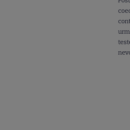
Fost
coec
cont
urm
test
nevo