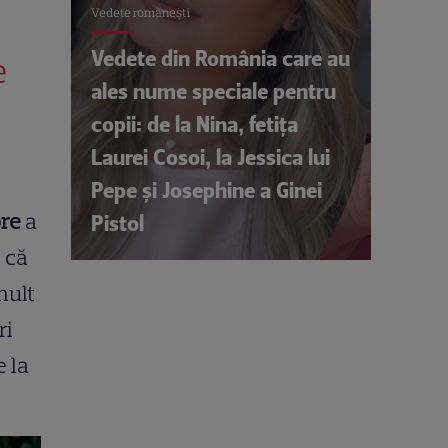
Vedete româneşti
Vedete din România care au
e
ales nume speciale pentru
copii: de la Nina, fetița
Laurei Cosoi, la Jessica lui
Pepe și Josephine a Ginei
ore
a
Pistol
e că
mult
ri
 la