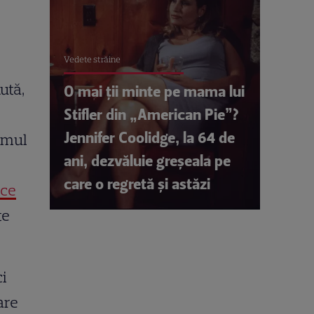
Vedete străine
ută,
O mai ții minte pe mama lui
Stifler din „American Pie”?
Jennifer Coolidge, la 64 de
imul
ani, dezvăluie greșeala pe
care o regretă și astăzi
ce
te
ci
are