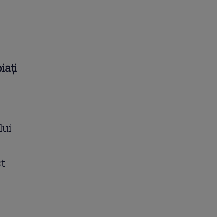
iați
lui
st