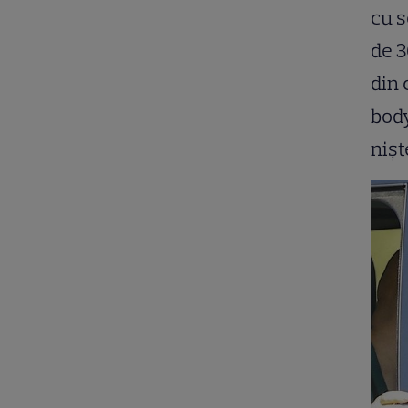
cu s
de 3
din 
body
nișt