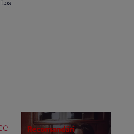
n Los
ce
Recomandări