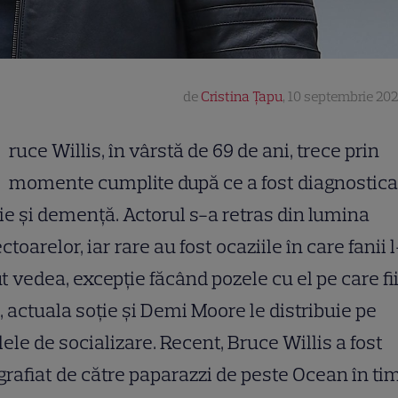
de
Cristina Țapu
,
10 septembrie 202
ruce Willis, în vârstă de 69 de ani, trece prin
momente cumplite după ce a fost diagnostica
ie și demență. Actorul s-a retras din lumina
ectoarelor, iar rare au fost ocaziile în care fanii 
t vedea, excepție făcând pozele cu el pe care fi
, actuala soție și Demi Moore le distribuie pe
lele de socializare. Recent, Bruce Willis a fost
grafiat de către paparazzi de peste Ocean în ti