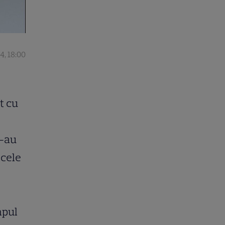
4, 18:00
t cu
l-au
icele
mpul