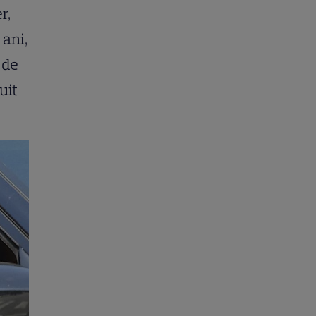
r,
 ani,
 de
uit