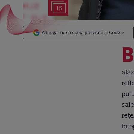
15
Adaugă-ne ca sursă preferată în Google
B
afaz
refl
putu
sale
rețe
foto