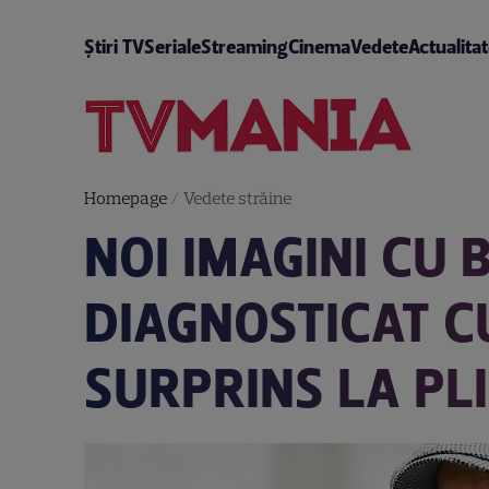
Știri TV
Seriale
Streaming
Cinema
Vedete
Actualita
Homepage
/
Vedete străine
NOI IMAGINI CU 
DIAGNOSTICAT C
SURPRINS LA PL