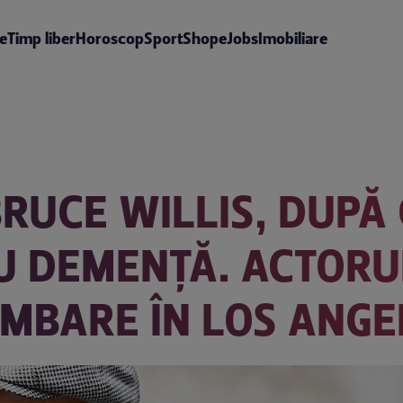
te
Timp liber
Horoscop
Sport
Shop
eJobs
Imobiliare
BRUCE WILLIS, DUPĂ 
U DEMENȚĂ. ACTORU
IMBARE ÎN LOS ANGE