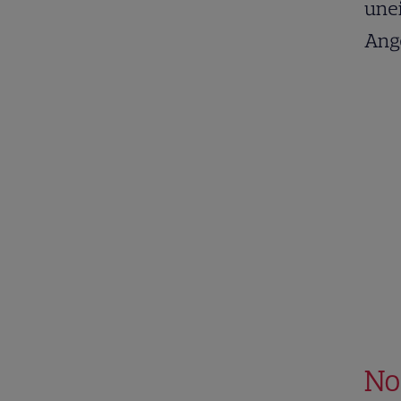
unei
Ange
No