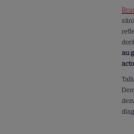
Bruc
sănă
refl
dori
au g
acto
Tall
Demi
dezv
diag