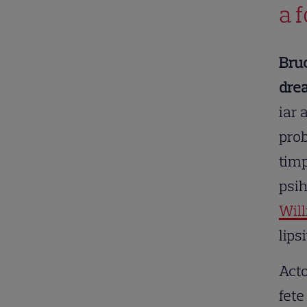
a 
Bruc
drea
iar 
prob
timp
psih
Will
lips
Acto
fete