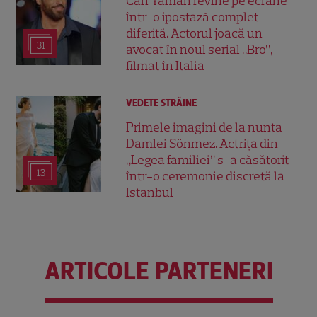
Can Yaman revine pe ecrane
într-o ipostază complet
diferită. Actorul joacă un
31
avocat în noul serial „Bro”,
filmat în Italia
VEDETE STRĂINE
Primele imagini de la nunta
Damlei Sönmez. Actrița din
„Legea familiei” s-a căsătorit
13
într-o ceremonie discretă la
Istanbul
ARTICOLE PARTENERI