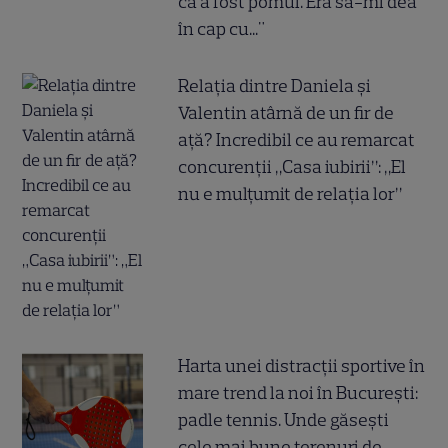
că a fost pomul. Era să-mi dea
în cap cu..."
Relația dintre Daniela și
Valentin atârnă de un fir de
ață? Incredibil ce au remarcat
concurenții „Casa iubirii”: „El
nu e mulțumit de relația lor”
Harta unei distracții sportive în
mare trend la noi în București:
padle tennis. Unde găsești
cele mai bune terenuri de