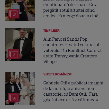
emoționantă de ziua ei. Ce a
pregătit soțul artistei când
15
credea că merge doar la cină
TIMP LIBER
Alin Panc și Sandu Pop
construiesc „satul cultural al
viitorului” în România. Cum va
3
arăta Transylvania Creators
Village
VEDETE ROMÂNEŞTI
Gabriela Oțil a publicat imagini
de la nuntă, la aniversarea
căsătoriei cu Dani Oțil: „Fără
36
grija lui «ce o să zică lumea»”