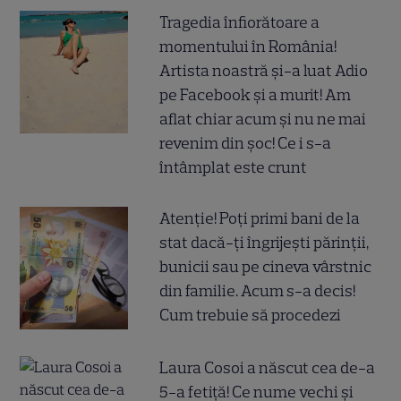
Tragedia înfiorătoare a
momentului în România!
Artista noastră și-a luat Adio
pe Facebook și a murit! Am
aflat chiar acum și nu ne mai
revenim din șoc! Ce i s-a
întâmplat este crunt
Atenție! Poți primi bani de la
stat dacă-ți îngrijești părinții,
bunicii sau pe cineva vârstnic
din familie. Acum s-a decis!
Cum trebuie să procedezi
Laura Cosoi a născut cea de-a
5-a fetiță! Ce nume vechi și