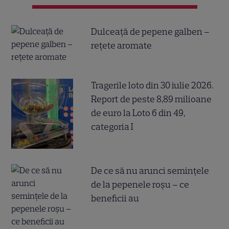
Dulceață de pepene galben –
rețete aromate
Tragerile loto din 30 iulie 2026.
Report de peste 8,89 milioane
de euro la Loto 6 din 49,
categoria I
De ce să nu arunci semințele
de la pepenele roșu – ce
beneficii au