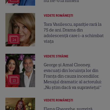
nu ne-o ia nimeni”
VEDETE ROMÂNEŞTI
Tora Vasilescu, apariție rară la
75 de ani. Drama din
adolescență care i-a schimbat
24
viața
VEDETE STRĂINE
George și Amal Clooney,
evacuați din locuința lor din
Franța din cauza incendiilor.
13
Mesajul dramatic al actorului:
„Nu știm dacă va supraviețui”
VEDETE ROMÂNEŞTI
Elena Gheorghe, surpriză