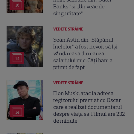
16
Banks” și „Un veac de
singurătate”
VEDETE STRĂINE
Sean Astin din „Stăpânul
Inelelor” a fost nevoit să își
vândă casa din cauza
14
salariului mic: Câți bani a
primit de fapt
VEDETE STRĂINE
Elon Musk, atac la adresa
regizorului premiat cu Oscar
care a realizat documentarul
14
despre viața sa. Filmul are 232
de minute