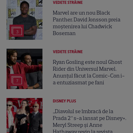
VEDETE STRĂINE
Marvel are un nou Black
Panther. David Jonsson preia
moștenirea lui Chadwick
3
Boseman
VEDETE STRĂINE
Ryan Gosling este noul Ghost
Rider din Universul Marvel.
Anunțul făcut la Comic-Con i-
7
a entuziasmat pe fani
DISNEY PLUS
„Diavolul se îmbracă de la
Prada 2” s-a lansat pe Disney+.
Meryl Streep și Anne
Hathaway revin la revista