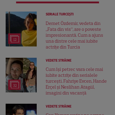
SERIALE TURCEŞTI
Demet Özdemir, vedeta din
„Fata din vis”, are o poveste
impresionantă. Cum a ajuns
12
una dintre cele mai iubite
actrițe din Turcia
VEDETE STRĂINE
Cum își petrec vara cele mai
iubite actrițe din serialele
turcești. Fahriye Evcen, Hande
32
Erçel și Neslihan Atagül,
imagini din vacanță
VEDETE STRĂINE