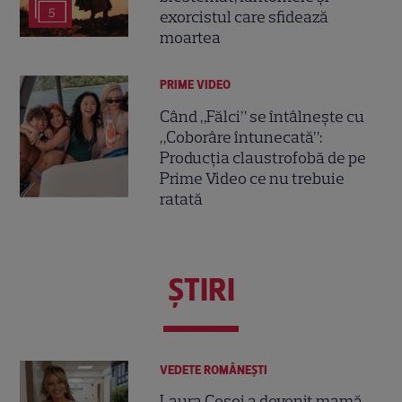
5
exorcistul care sfidează
moartea
PRIME VIDEO
Când „Fălci” se întâlnește cu
„Coborâre întunecată”:
Producția claustrofobă de pe
Prime Video ce nu trebuie
ratată
ŞTIRI
VEDETE ROMÂNEŞTI
Laura Cosoi a devenit mamă