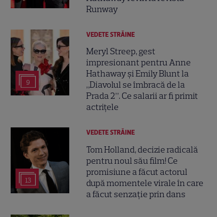
Runway
VEDETE STRĂINE
Meryl Streep, gest
impresionant pentru Anne
Hathaway și Emily Blunt la
9
„Diavolul se îmbracă de la
Prada 2”. Ce salarii ar fi primit
actrițele
VEDETE STRĂINE
Tom Holland, decizie radicală
pentru noul său film! Ce
promisiune a făcut actorul
13
după momentele virale în care
a făcut senzație prin dans