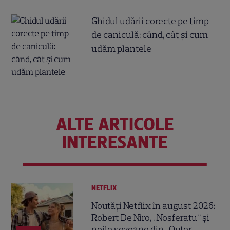
Ghidul udării corecte pe timp
de caniculă: când, cât şi cum
udăm plantele
ALTE ARTICOLE
INTERESANTE
NETFLIX
Noutăți Netflix în august 2026:
Robert De Niro, „Nosferatu” și
noile sezoane din „Outer