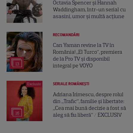
Octavia Spencer și Hannah
Waddingham, într-un serial cu
asasini, umor și multă acțiune
RECOMANDĂRI
Can Yaman revine la TV în
România! „El Turco”, premiera
de la Pro TV și disponibil
13
integral pe VOYO
SERIALE ROMÂNEŞTI
Exclusiv
Adriana Irimescu, despre rolul
din „Trafic”, familie și libertate:
„Cea mai bună decizie a fost să
16
aleg să fiu liberă” / EXCLUSIV