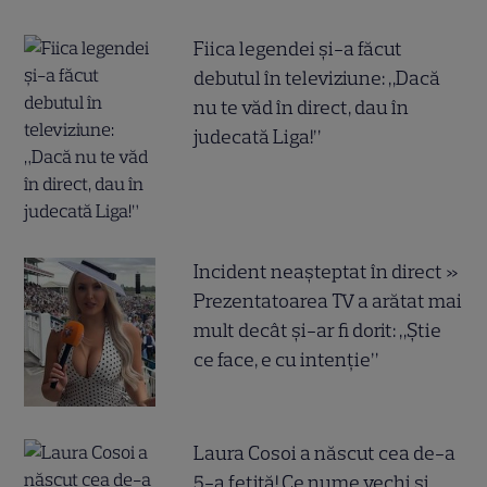
Fiica legendei și-a făcut
debutul în televiziune: „Dacă
nu te văd în direct, dau în
judecată Liga!”
Incident neașteptat în direct »
Prezentatoarea TV a arătat mai
mult decât și-ar fi dorit: „Știe
ce face, e cu intenție”
Laura Cosoi a născut cea de-a
5-a fetiță! Ce nume vechi și