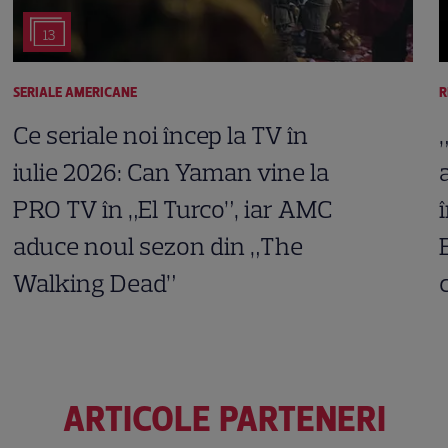
13
SERIALE AMERICANE
R
Ce seriale noi încep la TV în
iulie 2026: Can Yaman vine la
PRO TV în „El Turco”, iar AMC
aduce noul sezon din „The
Walking Dead”
ARTICOLE PARTENERI