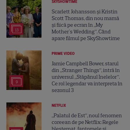
SKYSHOWTIME
Scarlett Johansson și Kristin
Scott Thomas, din nou mamă
și fiică pe ecran în „My
13
Mother's Wedding”. Când
apare filmul pe SkyShowtime
PRIME VIDEO
Jamie Campbell Bower, starul
din „Stranger Things”, intră în
universul „Stăpânul Inelelor”.
9
Ce rol legendar va interpreta în
sezonul 3
NETFLIX
„Palatul de Est”, noul fenomen
coreean de pe Netflix: Regele
blestemat, fantomele și