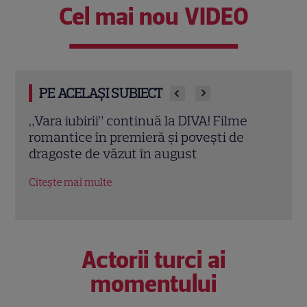
Cel mai nou VIDEO
PE ACELAȘI SUBIECT
Eva Pavel a început filmările pentru noul
Echip
sezon „Apel la consilier”. Ce pregătește
Ce p
la Kanal D
conc
Citește mai multe
Citeș
Actorii turci ai
momentului