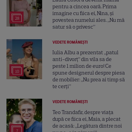
pentru a cincea oară. Prima
imagine cu fiica ei, Nina, și
28
povestea numelui ales. „Nu mă
satur să o privesc”
VEDETE ROMÂNEŞTI
Iulia Albu a prezentat „patul
anti-divorț” din vila sa de
peste 1 milion de euro! Ce
10
spune designerul despre piesa
de mobilier: „Nu prea ai timp să
te cerți”
VEDETE ROMÂNEŞTI
Teo Trandafir, despre viața
după ce fiica ei, Maia, a plecat
de acasă: „Legătura dintre noi
7