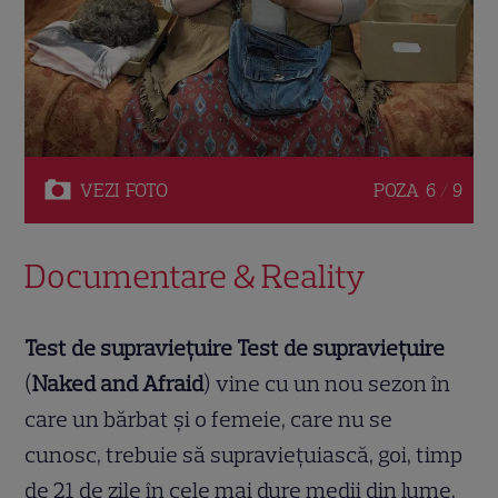
VEZI
FOTO
POZA
6 / 9
Documentare & Reality
Test de supraviețuire
Test de supraviețuire
(
Naked and Afraid
) vine cu un nou sezon în
care un bărbat și o femeie, care nu se
cunosc, trebuie să supraviețuiască, goi, timp
de 21 de zile în cele mai dure medii din lume.