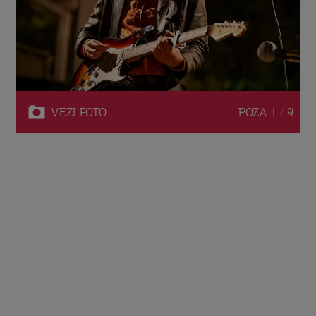
VEZI
FOTO
POZA
1 / 9