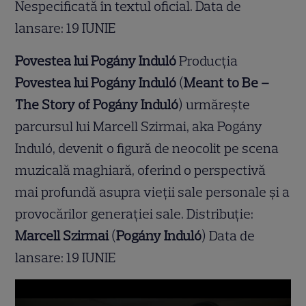
Nespecificată în textul oficial. Data de
lansare: 19 IUNIE
Povestea lui Pogány Induló
Producția
Povestea lui Pogány Induló
(
Meant to Be –
The Story of Pogány Induló
) urmărește
parcursul lui Marcell Szirmai, aka Pogány
Induló, devenit o figură de neocolit pe scena
muzicală maghiară, oferind o perspectivă
mai profundă asupra vieții sale personale și a
provocărilor generației sale. Distribuție:
Marcell Szirmai
(
Pogány Induló
) Data de
lansare: 19 IUNIE