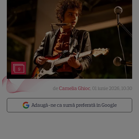
9
de
Camelia Ghioc
,
01 iunie 2026, 10:30
Adaugă-ne ca sursă preferată în Google