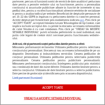
partenere, precum si furnizorii nostri de servicii de date analitice) prelucram
Distribuție: Ryan Reynolds, John Krasinski,
date pentru a permite website-ului sa functioneze, pentru a personaliza
continutul si anunturile publicitare afisate in functie de interesele si/sau
Steve Carell.
profilul dvs., pentru a va oferi functionalitati aferente retelelor de socializare
si pentru a analiza traficul pe website. Beneficiati de drepturile prevazute de
art. 15-22 din GDPR in legatura cu prelucrarea datelor cu caracter personal.
Aceste drepturi pot fi exercitate prin modalitatea indicata
aici
. Prin click pe
“ACCEPT TOATE”, acceptati folosirea tuturor Tehnologiilor de tip Cookie, care
implica inclusiv acceptul dvs. cu privire la stocarea/accesarea informatiilor
de catre Vendor-ii cu care colaboram. Prin click pe “VREAU SA MODIFIC
SETARILE INDIVIDUAL” puteti schimba preferintele in mod individual, mai
putin cele legate de cookie strict necesare pentru functionarea website-
ului.
Atât noi, cât și partenerii noștri prelucrăm datele pentru a oferi:
Măsurarea performanței reclamelor. Utilizarea profilurilor pentru selectarea
conținutului personalizat. Stocarea și/sau accesarea informațiilor de pe un
dispozitiv. Dezvoltarea și îmbunătățirea serviciilor. Crearea profilurilor de
CLOSE
conținut personalizat. Utilizarea profilurilor pentru selectarea publicității
personalizate. Crearea profilurilor pentru publicitate personalizată.
Măsurarea performanței conținutului. Înțelegerea publicului prin statistici
sau combinații de date din surse diferite. Utilizarea datelor limitate pentru a
selecta conținutul. Utilizarea de date limitate pentru a selecta publicitatea.
Date precise de geolocație și identificarea prin scanarea dispozitivului.
Listă parteneri (furnizori)
ACCEPT TOATE
Alte titluri pentru copii disponibile în iunie
VREAU SA MODIFIC SETARILE INDIVIDUAL
(fără dată specifică):
Tot în luna iunie, HBO