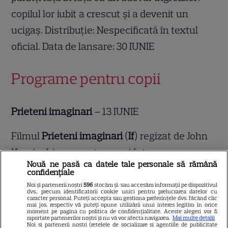
copilul lor iubit a crescut și a devenit un
ucigaș. Distribuție: Nespecificată în textul
oficial. Data de lansare: 30 IUNIE
Programe pentru copii
Prieteni imaginari
– 13 IUNIE
Filmul
Prieteni imaginari
(
If
) regizat de John
Krasinski, e povestea unei fete care
Nouă ne pasă ca datele tale personale să rămână
descoperă că poate să vadă prietenii
confidențiale
imaginari ai oamenilor. Cu acest dar, ea
Noi și partenerii noștri
596
stocăm și/sau accesăm informații pe dispozitivul
dvs., precum identificatorii cookie unici pentru prelucrarea datelor cu
caracter personal. Puteți accepta sau gestiona preferințele dvs. făcând clic
pornește într-o călătorie magică de a
mai jos, respectiv vă puteți opune utilizării unui interes legitim în orice
moment pe pagina cu politica de confidențialitate. Aceste alegeri vor fi
reconecta prietenii imaginari cu copiii lor.
raportate partenerilor noștri și nu vă vor afecta navigarea.
Mai multe detalii
Noi si partenerii nostri (retelele de socializare si agentiile de publicitate