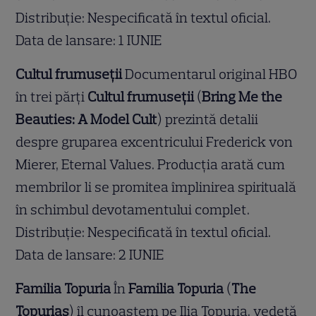
Distribuție: Nespecificată în textul oficial.
Data de lansare: 1 IUNIE
Cultul frumuseții
Documentarul original HBO
în trei părți
Cultul frumuseții
(
Bring Me the
Beauties: A Model Cult
) prezintă detalii
despre gruparea excentricului Frederick von
Mierer, Eternal Values. Producția arată cum
membrilor li se promitea împlinirea spirituală
în schimbul devotamentului complet.
Distribuție: Nespecificată în textul oficial.
Data de lansare: 2 IUNIE
Familia Topuria
În
Familia Topuria
(
The
Topurias
) îl cunoaștem pe Ilia Topuria, vedetă