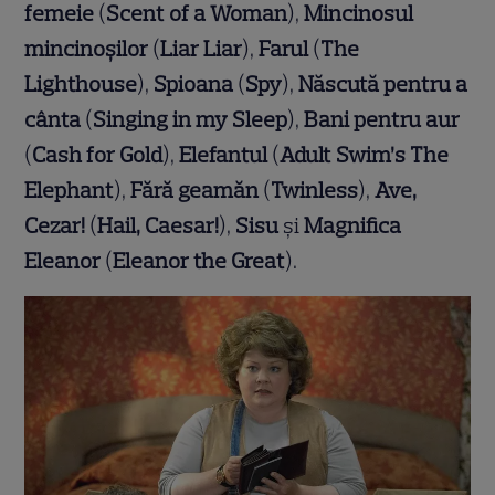
femeie
(
Scent of a Woman
),
Mincinosul
mincinoșilor
(
Liar Liar
),
Farul
(
The
Lighthouse
),
Spioana
(
Spy
),
Născută pentru a
cânta
(
Singing in my Sleep
),
Bani pentru aur
(
Cash for Gold
),
Elefantul
(
Adult Swim’s The
Elephant
),
Fără geamăn
(
Twinless
),
Ave,
Cezar!
(
Hail, Caesar!
),
Sisu
și
Magnifica
Eleanor
(
Eleanor the Great
).