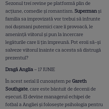
Sezonul trei revine pe platformă plin de
acțiune, comedie și romantism.
Superman
și
familia sa improvizată vor trebui să înfrunte
noi dușmani puternici care îi provoacă, le
amenință viitorul și pun la încercare
legăturile care îi țin împreună. Pot eroii să-și
salveze viitorul înainte ca acesta să distrugă
prezentul?
Dragă Anglia
– 17 IUNIE
În acest serial îl cunoaștem pe
Gareth
Southgate
, care este bântuit de decenii de
eșecuri. El devine managerul echipei de
fotbal a Angliei și folosește psihologia pentru