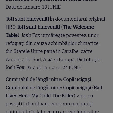
Data de lansare: 19 IUNIE
Toți sunt bineveniți
În documentarul original
HBO
Toți sunt bineveniți
(
The Welcome
Table
), Josh Fox urmărește povestea unor
refugiați din cauza schimbărilor climatice,
din Statele Unite până în Caraibe, către
America de Sud, Asia și Europa. Distribuție:
Josh Fox
Data de lansare: 24 IUNIE
Criminalul de lângă mine: Copii ucigași
Criminalul de lângă mine: Copii ucigași
(
Evil
Lives Here: My Child The Killer
) vine cu
povești înfiorătoare care pun mai mulți
părinți față în față cu un adevăr îngrozitor: