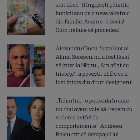
stat dacă-ți îngrijești părinții,
bunicii sau pe cineva vârstnic
din familie. Acum s-a decis!
Cum trebuie să procedezi
Alexandru Ciucu, fostul soț al
Alinei Sorescu, nu a fost lăsat
să intre la Nibiru. „Am aflat cu
tristețe”, a povestit el. De ce a
fost întors din drum designerul
„Trăim într-o perioadă în care
nu mai avem voie să trecem cu
vederea astfel de
comportamente”. Andreea
Raicu critică derapajul lui