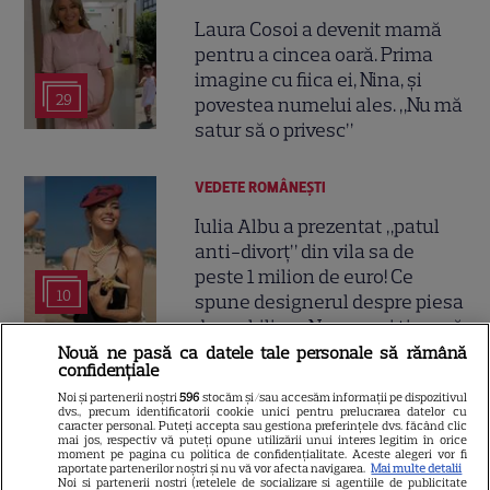
Laura Cosoi a devenit mamă
pentru a cincea oară. Prima
imagine cu fiica ei, Nina, și
29
povestea numelui ales. „Nu mă
satur să o privesc”
VEDETE ROMÂNEŞTI
Iulia Albu a prezentat „patul
anti-divorț” din vila sa de
peste 1 milion de euro! Ce
10
spune designerul despre piesa
de mobilier: „Nu prea ai timp să
te cerți”
Nouă ne pasă ca datele tale personale să rămână
confidențiale
Noi și partenerii noștri
596
stocăm și/sau accesăm informații pe dispozitivul
VEDETE STRĂINE
dvs., precum identificatorii cookie unici pentru prelucrarea datelor cu
caracter personal. Puteți accepta sau gestiona preferințele dvs. făcând clic
mai jos, respectiv vă puteți opune utilizării unui interes legitim în orice
Sean Astin din „Stăpânul
moment pe pagina cu politica de confidențialitate. Aceste alegeri vor fi
raportate partenerilor noștri și nu vă vor afecta navigarea.
Mai multe detalii
Inelelor” a fost nevoit să își
Noi si partenerii nostri (retelele de socializare si agentiile de publicitate