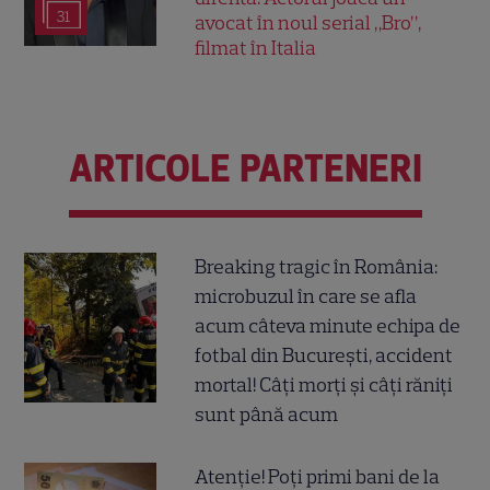
31
avocat în noul serial „Bro”,
filmat în Italia
ARTICOLE PARTENERI
Breaking tragic în România:
microbuzul în care se afla
acum câteva minute echipa de
fotbal din București, accident
mortal! Câți morți și câți răniți
sunt până acum
Atenție! Poți primi bani de la