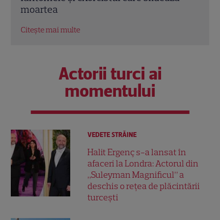
moartea
ajun
Citește mai multe
Citeș
Actorii turci ai
momentului
VEDETE STRĂINE
Halit Ergenç s-a lansat în
afaceri la Londra: Actorul din
„Suleyman Magnificul” a
deschis o rețea de plăcintării
turcești