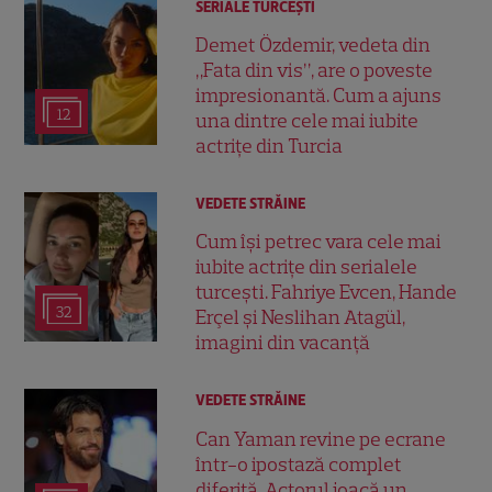
SERIALE TURCEŞTI
Demet Özdemir, vedeta din
„Fata din vis”, are o poveste
impresionantă. Cum a ajuns
12
una dintre cele mai iubite
actrițe din Turcia
VEDETE STRĂINE
Cum își petrec vara cele mai
iubite actrițe din serialele
turcești. Fahriye Evcen, Hande
32
Erçel și Neslihan Atagül,
imagini din vacanță
VEDETE STRĂINE
Can Yaman revine pe ecrane
într-o ipostază complet
diferită. Actorul joacă un