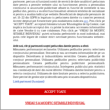
vândă casa din cauza
partenere, precum si furnizorii nostri de servicii de date analitice) prelucram
date pentru a permite website-ului sa functioneze, pentru a personaliza
14
salariului mic: Câți bani a
continutul si anunturile publicitare afisate in functie de interesele si/sau
profilul dvs., pentru a va oferi functionalitati aferente retelelor de socializare
primit de fapt
si pentru a analiza traficul pe website. Beneficiati de drepturile prevazute de
art. 15-22 din GDPR in legatura cu prelucrarea datelor cu caracter personal.
Aceste drepturi pot fi exercitate prin modalitatea indicata
aici
. Prin click pe
“ACCEPT TOATE”, acceptati folosirea tuturor Tehnologiilor de tip Cookie, care
implica inclusiv acceptul dvs. cu privire la stocarea/accesarea informatiilor
de catre Vendor-ii cu care colaboram. Prin click pe “VREAU SA MODIFIC
SETARILE INDIVIDUAL” puteti schimba preferintele in mod individual, mai
Așteptarea a luat sfârșit: astăzi
putin cele legate de cookie strict necesare pentru functionarea website-
ului.
s-a jucat primul meci în Sala
Atât noi, cât și partenerii noștri prelucrăm datele pentru a oferi:
Polivalentă din Tulcea! Imagini
Măsurarea performanței reclamelor. Utilizarea profilurilor pentru selectarea
conținutului personalizat. Stocarea și/sau accesarea informațiilor de pe un
spectaculoase
dispozitiv. Dezvoltarea și îmbunătățirea serviciilor. Crearea profilurilor de
conținut personalizat. Utilizarea profilurilor pentru selectarea publicității
personalizate. Crearea profilurilor pentru publicitate personalizată.
Măsurarea performanței conținutului. Înțelegerea publicului prin statistici
sau combinații de date din surse diferite. Utilizarea datelor limitate pentru a
selecta conținutul. Utilizarea de date limitate pentru a selecta publicitatea.
Date precise de geolocație și identificarea prin scanarea dispozitivului.
Listă parteneri (furnizori)
ACCEPT TOATE
Fiica legendei și-a făcut
debutul în televiziune: „Dacă
VREAU SA MODIFIC SETARILE INDIVIDUAL
nu te văd în direct, dau în