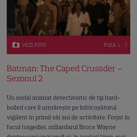
VEZI
FOTO
POZA
1 / 7
Batman: The Caped Crusader –
Sezonul 2
Un serial animat detectivistic de tip hard-
boiled care îl urmărește pe înfricoșătorul
vigilent în primii săi ani de activitate. Forjat în
focul tragediei, miliardarul Bruce Wayne
devine ceva mai mult și, în același timp, mai