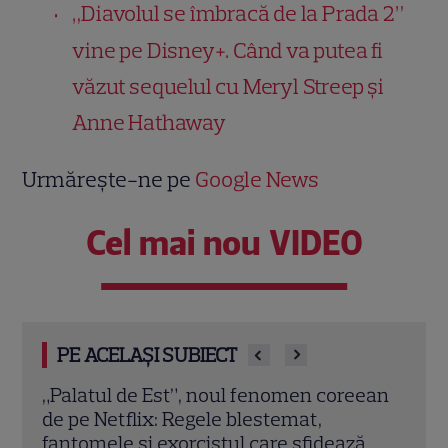
„Diavolul se îmbracă de la Prada 2”
vine pe Disney+. Când va putea fi
văzut sequelul cu Meryl Streep și
Anne Hathaway
Urmărește-ne pe
Google News
Cel mai nou VIDEO
PE ACELAȘI SUBIECT
„Palatul de Est”, noul fenomen coreean
„Traf
de pe Netflix: Regele blestemat,
capă
va
fantomele și exorcistul care sfidează
să i