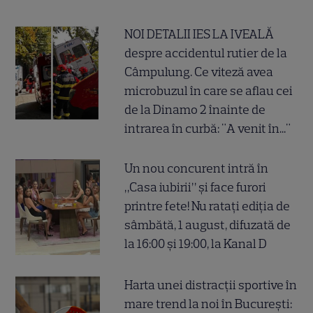
NOI DETALII IES LA IVEALĂ
despre accidentul rutier de la
Câmpulung. Ce viteză avea
microbuzul în care se aflau cei
de la Dinamo 2 înainte de
intrarea în curbă: "A venit în..."
Un nou concurent intră în
„Casa iubirii” și face furori
printre fete! Nu ratați ediția de
sâmbătă, 1 august, difuzată de
la 16:00 și 19:00, la Kanal D
Harta unei distracții sportive în
mare trend la noi în București: