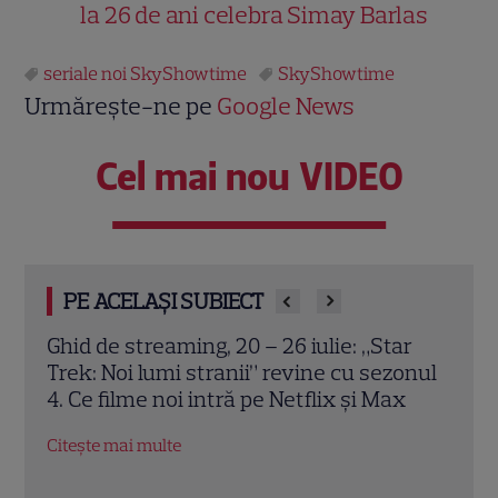
la 26 de ani celebra Simay Barlas
seriale noi SkyShowtime
SkyShowtime
Urmărește-ne pe
Google News
Cel mai nou VIDEO
PE ACELAȘI SUBIECT
r
Doamna și dog german-ul: Naomi Watts
„Dut
onul
și Bill Murray, protagoniștii unei drame
a con
x
emoționante pe SkyShowtime
insp
Citește mai multe
Citeș