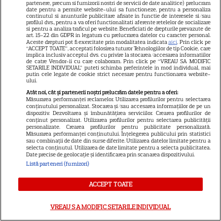
partenere, precum si furnizorii nostri de servicii de date analitice) prelucram
date pentru a permite website-ului sa functioneze, pentru a personaliza
continutul si anunturile publicitare afisate in functie de interesele si/sau
profilul dvs., pentru a va oferi functionalitati aferente retelelor de socializare
si pentru a analiza traficul pe website. Beneficiati de drepturile prevazute de
art. 15-22 din GDPR in legatura cu prelucrarea datelor cu caracter personal.
Aceste drepturi pot fi exercitate prin modalitatea indicata
aici
. Prin click pe
“ACCEPT TOATE”, acceptati folosirea tuturor Tehnologiilor de tip Cookie, care
Tragedia înfiorătoare a
implica inclusiv acceptul dvs. cu privire la stocarea/accesarea informatiilor
de catre Vendor-ii cu care colaboram. Prin click pe “VREAU SA MODIFIC
momentului în România!
SETARILE INDIVIDUAL” puteti schimba preferintele in mod individual, mai
putin cele legate de cookie strict necesare pentru functionarea website-
Artista noastră și-a luat Adio
ului.
pe Facebook și a murit! Am
Atât noi, cât și partenerii noștri prelucrăm datele pentru a oferi:
Măsurarea performanței reclamelor. Utilizarea profilurilor pentru selectarea
aflat chiar acum și nu ne mai
conținutului personalizat. Stocarea și/sau accesarea informațiilor de pe un
dispozitiv. Dezvoltarea și îmbunătățirea serviciilor. Crearea profilurilor de
revenim din șoc! Ce i s-a
conținut personalizat. Utilizarea profilurilor pentru selectarea publicității
personalizate. Crearea profilurilor pentru publicitate personalizată.
întâmplat este crunt
Măsurarea performanței conținutului. Înțelegerea publicului prin statistici
sau combinații de date din surse diferite. Utilizarea datelor limitate pentru a
selecta conținutul. Utilizarea de date limitate pentru a selecta publicitatea.
Date precise de geolocație și identificarea prin scanarea dispozitivului.
Listă parteneri (furnizori)
SERIALE
ACCEPT TOATE
VREAU SA MODIFIC SETARILE INDIVIDUAL