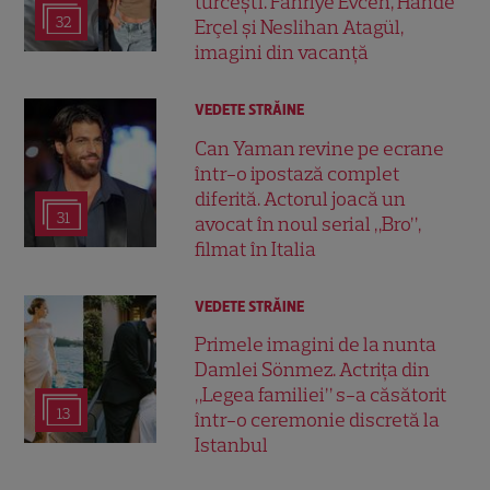
turcești. Fahriye Evcen, Hande
32
Erçel și Neslihan Atagül,
imagini din vacanță
VEDETE STRĂINE
Can Yaman revine pe ecrane
într-o ipostază complet
diferită. Actorul joacă un
31
avocat în noul serial „Bro”,
filmat în Italia
VEDETE STRĂINE
Primele imagini de la nunta
Damlei Sönmez. Actrița din
„Legea familiei” s-a căsătorit
13
într-o ceremonie discretă la
Istanbul