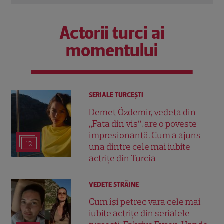
Actorii turci ai
momentului
SERIALE TURCEŞTI
Demet Özdemir, vedeta din
„Fata din vis”, are o poveste
impresionantă. Cum a ajuns
12
una dintre cele mai iubite
actrițe din Turcia
VEDETE STRĂINE
Cum își petrec vara cele mai
iubite actrițe din serialele