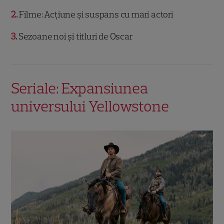
2
Filme: Acțiune și suspans cu mari actori
3
Sezoane noi și titluri de Oscar
Seriale: Expansiunea
universului Yellowstone