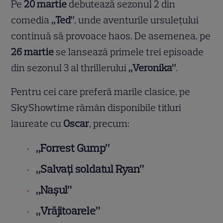
Pe
20 martie
debutează sezonul 2 din
comedia
„Ted”
, unde aventurile ursulețului
continuă să provoace haos. De asemenea, pe
26 martie
se lansează primele trei episoade
din sezonul 3 al thrillerului
„Veronika”
.
Pentru cei care preferă marile clasice, pe
SkyShowtime rămân disponibile titluri
laureate cu
Oscar
, precum:
„Forrest Gump”
„Salvați soldatul Ryan”
„Nașul”
„Vrăjitoarele”