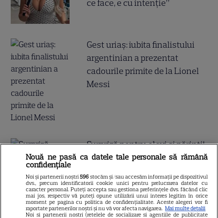
ce face, e cu intenție”
Gest uriaș: iubita finalistului
argentinian a prezentat
cadourile primite de la Lionel
Messi
Surpriză pentru elevi și părinți!
Nouă ne pasă ca datele tale personale să rămână
Școala începe mai devreme ca
confidențiale
de obicei toamna aceasta! Ce a
Noi și partenerii noștri
596
stocăm și/sau accesăm informații pe dispozitivul
decis Ministerul Educației
dvs., precum identificatorii cookie unici pentru prelucrarea datelor cu
caracter personal. Puteți accepta sau gestiona preferințele dvs. făcând clic
mai jos, respectiv vă puteți opune utilizării unui interes legitim în orice
moment pe pagina cu politica de confidențialitate. Aceste alegeri vor fi
raportate partenerilor noștri și nu vă vor afecta navigarea.
Mai multe detalii
Noi si partenerii nostri (retelele de socializare si agentiile de publicitate