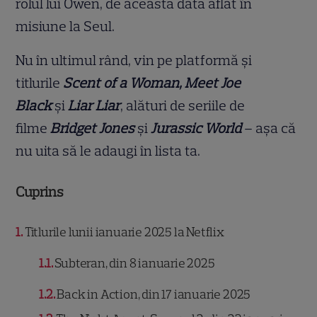
rolul lui Owen, de această dată aflat în
misiune la Seul.
Nu în ultimul rând, vin pe platformă și
titlurile
Scent of a Woman, Meet Joe
Black
și
Liar Liar
, alături de seriile de
filme
Bridget Jones
și
Jurassic World
– așa că
nu uita să le adaugi în lista ta.
Cuprins
1
Titlurile lunii ianuarie 2025 la Netflix
1.1
Subteran, din 8 ianuarie 2025
1.2
Back in Action, din 17 ianuarie 2025