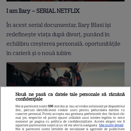
I am Ilary – SERIAL NETFLIX
În acest serial documentar, Ilary Blasi își
redefinește viața după divorț, punând în
echilibru creșterea personală, oportunitățile
în carieră și o nouă iubire.
Nouă ne pasă ca datele tale personale să rămână
confidențiale
Noi și partenerii noștri
596
stocăm și/sau accesăm informații pe dispozitivul
dvs., precum identificatorii cookie unici pentru prelucrarea datelor cu
caracter personal. Puteți accepta sau gestiona preferințele dvs. făcând clic
mai jos, respectiv vă puteți opune utilizării unui interes legitim în orice
moment pe pagina cu politica de confidențialitate. Aceste alegeri vor fi
raportate partenerilor noștri și nu vă vor afecta navigarea.
Mai multe detalii
Noi si partenerii nostri (retelele de socializare si agentiile de publicitate
The Upshaws: Part 6 – SERIAL NETFLIX