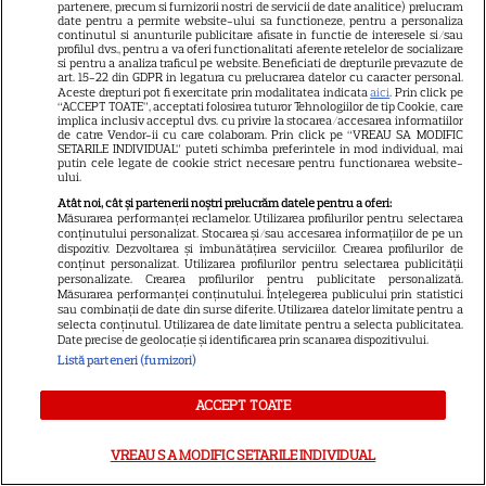
partenere, precum si furnizorii nostri de servicii de date analitice) prelucram
date pentru a permite website-ului sa functioneze, pentru a personaliza
continutul si anunturile publicitare afisate in functie de interesele si/sau
Titlu localizat: Ce mai face familia Upshaw:
profilul dvs., pentru a va oferi functionalitati aferente retelelor de socializare
si pentru a analiza traficul pe website. Beneficiati de drepturile prevazute de
art. 15-22 din GDPR in legatura cu prelucrarea datelor cu caracter personal.
Partea 6
Aceste drepturi pot fi exercitate prin modalitatea indicata
aici
. Prin click pe
“ACCEPT TOATE”, acceptati folosirea tuturor Tehnologiilor de tip Cookie, care
implica inclusiv acceptul dvs. cu privire la stocarea/accesarea informatiilor
Deși continuă să treacă prin schimbări, ceva
de catre Vendor-ii cu care colaboram. Prin click pe “VREAU SA MODIFIC
SETARILE INDIVIDUAL” puteti schimba preferintele in mod individual, mai
putin cele legate de cookie strict necesare pentru functionarea website-
rămâne la fel: cei din familia Upshaw sunt
ului.
uniți trup și suflet chiar și când se
Atât noi, cât și partenerii noștri prelucrăm datele pentru a oferi:
Măsurarea performanței reclamelor. Utilizarea profilurilor pentru selectarea
conținutului personalizat. Stocarea și/sau accesarea informațiilor de pe un
ciondănesc.
dispozitiv. Dezvoltarea și îmbunătățirea serviciilor. Crearea profilurilor de
CLOSE
conținut personalizat. Utilizarea profilurilor pentru selectarea publicității
personalizate. Crearea profilurilor pentru publicitate personalizată.
Măsurarea performanței conținutului. Înțelegerea publicului prin statistici
sau combinații de date din surse diferite. Utilizarea datelor limitate pentru a
selecta conținutul. Utilizarea de date limitate pentru a selecta publicitatea.
10 IANUARIE 2025
Date precise de geolocație și identificarea prin scanarea dispozitivului.
Listă parteneri (furnizori)
Alpha Males: Season 3 – SERIAL NETFLIX
ACCEPT TOATE
Titlu localizat: Masculi alfa: Sezonul 3
VREAU SA MODIFIC SETARILE INDIVIDUAL