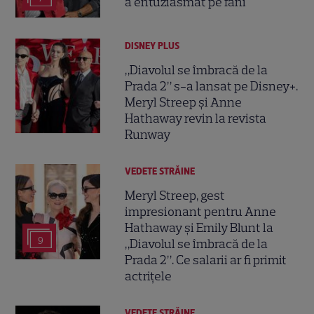
a entuziasmat pe fani
DISNEY PLUS
„Diavolul se îmbracă de la
Prada 2” s-a lansat pe Disney+.
Meryl Streep și Anne
Hathaway revin la revista
Runway
VEDETE STRĂINE
Meryl Streep, gest
impresionant pentru Anne
Hathaway și Emily Blunt la
9
„Diavolul se îmbracă de la
Prada 2”. Ce salarii ar fi primit
actrițele
VEDETE STRĂINE