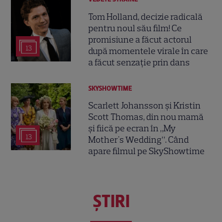
Tom Holland, decizie radicală
pentru noul său film! Ce
promisiune a făcut actorul
13
după momentele virale în care
a făcut senzație prin dans
SKYSHOWTIME
Scarlett Johansson și Kristin
Scott Thomas, din nou mamă
și fiică pe ecran în „My
13
Mother's Wedding”. Când
apare filmul pe SkyShowtime
ŞTIRI