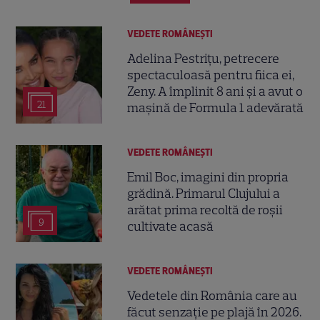
VEDETE ROMÂNEŞTI
Adelina Pestrițu, petrecere
spectaculoasă pentru fiica ei,
Zeny. A împlinit 8 ani și a avut o
21
mașină de Formula 1 adevărată
VEDETE ROMÂNEŞTI
Emil Boc, imagini din propria
grădină. Primarul Clujului a
arătat prima recoltă de roșii
9
cultivate acasă
VEDETE ROMÂNEŞTI
Vedetele din România care au
făcut senzație pe plajă în 2026.