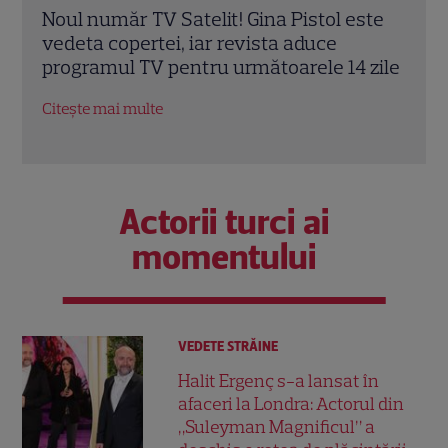
ste
A apărut noul număr TV Satelit! Teodora
A ap
Tompea este vedeta copertei, iar în
2026
zile
revistă găsești programul TV pentru
Mond
următoarele 14 zile
Citeș
Citește mai multe
Actorii turci ai
momentului
VEDETE STRĂINE
Halit Ergenç s-a lansat în
afaceri la Londra: Actorul din
„Suleyman Magnificul” a