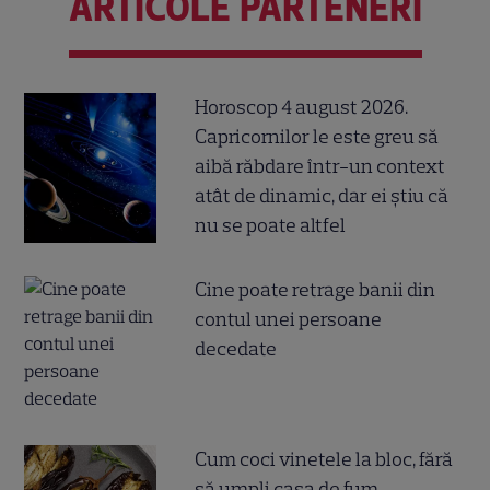
ARTICOLE PARTENERI
Horoscop 4 august 2026.
Capricornilor le este greu să
aibă răbdare într-un context
atât de dinamic, dar ei știu că
nu se poate altfel
Cine poate retrage banii din
contul unei persoane
decedate
Cum coci vinetele la bloc, fără
să umpli casa de fum