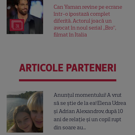
Can Yaman revine pe ecrane
într-o ipostază complet
diferită. Actorul joacă un
31
avocat în noul serial „Bro”,
filmat în Italia
ARTICOLE PARTENERI
Anunțul momentului! A vrut
să se știe de la ea! Elena Udrea
și Adrian Alexandrov, după 10
ani de relație și un copil rupt
din soare au...