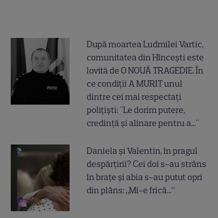
După moartea Ludmilei Vartic,
comunitatea din Hîncești este
lovită de O NOUĂ TRAGEDIE. În
ce condiții A MURIT unul
dintre cei mai respectați
polițiști: "Le dorim putere,
credință și alinare pentru a..."
Daniela și Valentin, în pragul
despărțirii? Cei doi s-au strâns
în brațe și abia s-au putut opri
din plâns: „Mi-e frică...”