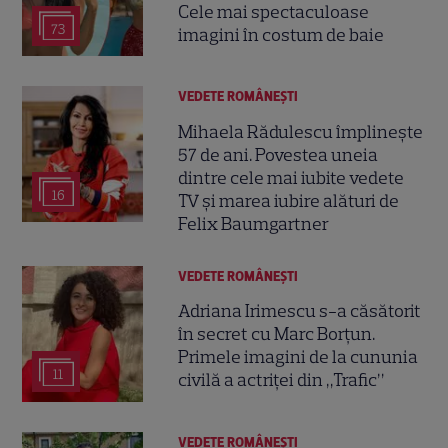
Cele mai spectaculoase
73
imagini în costum de baie
VEDETE ROMÂNEŞTI
Mihaela Rădulescu împlinește
57 de ani. Povestea uneia
dintre cele mai iubite vedete
16
TV și marea iubire alături de
Felix Baumgartner
VEDETE ROMÂNEŞTI
Adriana Irimescu s-a căsătorit
în secret cu Marc Borțun.
Primele imagini de la cununia
11
civilă a actriței din „Trafic”
VEDETE ROMÂNEŞTI