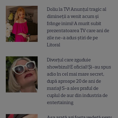
Doliu la TV! Anunțul tragic al
dimineții a venit acum și
frânge inimi! A murit subit
prezentatoarea TV care ani de
zile ne-a adus știri de pe
Litoral
Divorțul care zguduie
showbizul! E oficial! Și-au spus
adio în cel mai mare secret,
după aproape 20 de ani de
mariaj! S-a ales praful de
cuplul de aur din industria de
entertaining
Așa arată azi fosta vedetă sexy