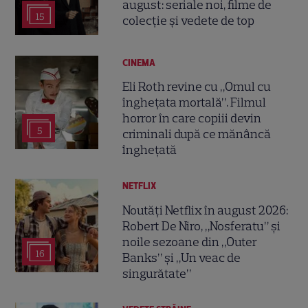
august: seriale noi, filme de
15
colecție și vedete de top
CINEMA
Eli Roth revine cu „Omul cu
înghețata mortală”. Filmul
horror în care copiii devin
5
criminali după ce mănâncă
înghețată
NETFLIX
Noutăți Netflix în august 2026:
Robert De Niro, „Nosferatu” și
noile sezoane din „Outer
16
Banks” și „Un veac de
singurătate”