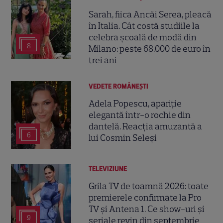
Sarah, fiica Ancăi Serea, pleacă
în Italia. Cât costă studiile la
celebra școală de modă din
8
Milano: peste 68.000 de euro în
trei ani
VEDETE ROMÂNEŞTI
Adela Popescu, apariție
elegantă într-o rochie din
dantelă. Reacția amuzantă a
6
lui Cosmin Seleși
TELEVIZIUNE
Grila TV de toamnă 2026: toate
premierele confirmate la Pro
TV și Antena 1. Ce show-uri și
9
seriale revin din septembrie