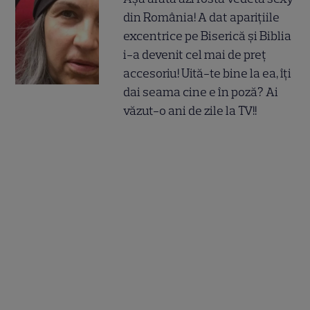
din România! A dat aparițiile
excentrice pe Biserică și Biblia
i-a devenit cel mai de preț
accesoriu! Uită-te bine la ea, îți
dai seama cine e în poză? Ai
văzut-o ani de zile la TV!!