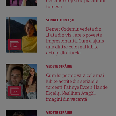
deschis o rețea de plăcintării
turcești
SERIALE TURCEŞTI
Demet Özdemir, vedeta din
„Fata din vis”, are o poveste
impresionantă. Cum a ajuns
12
una dintre cele mai iubite
actrițe din Turcia
VEDETE STRĂINE
Cum își petrec vara cele mai
iubite actrițe din serialele
turcești. Fahriye Evcen, Hande
32
Erçel și Neslihan Atagül,
imagini din vacanță
VEDETE STRĂINE