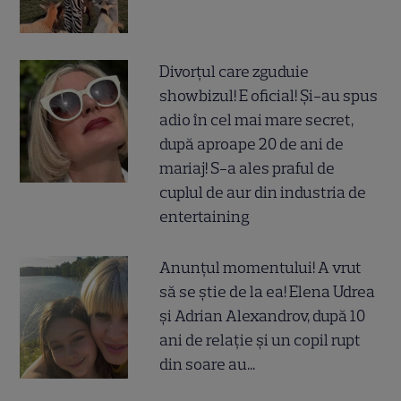
Divorțul care zguduie
showbizul! E oficial! Și-au spus
adio în cel mai mare secret,
după aproape 20 de ani de
mariaj! S-a ales praful de
cuplul de aur din industria de
entertaining
Anunțul momentului! A vrut
să se știe de la ea! Elena Udrea
și Adrian Alexandrov, după 10
ani de relație și un copil rupt
din soare au...