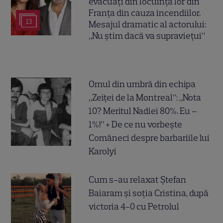
evacuați din locuința lor din
Franța din cauza incendiilor.
13
Mesajul dramatic al actorului:
„Nu știm dacă va supraviețui”
Omul din umbră din echipa
„Zeiței de la Montreal”: „Nota
10? Meritul Nadiei 80%. Eu –
1%!” + De ce nu vorbește
Comăneci despre barbariile lui
Karolyi
Cum s-au relaxat Ștefan
Baiaram și soția Cristina, după
victoria 4-0 cu Petrolul