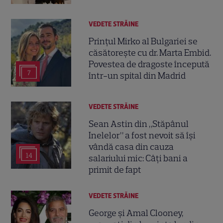
VEDETE STRĂINE
Prințul Mirko al Bulgariei se
căsătorește cu dr. Marta Embid.
Povestea de dragoste începută
7
într-un spital din Madrid
VEDETE STRĂINE
Sean Astin din „Stăpânul
Inelelor” a fost nevoit să își
vândă casa din cauza
14
salariului mic: Câți bani a
primit de fapt
VEDETE STRĂINE
George și Amal Clooney,