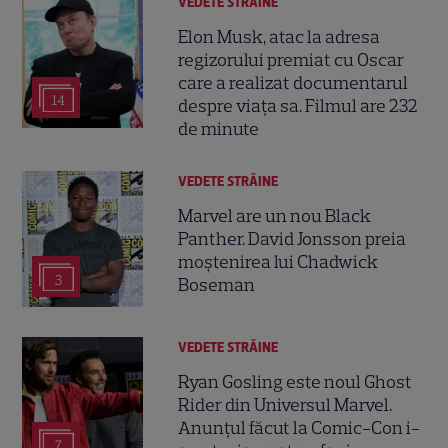
VEDETE STRĂINE
Elon Musk, atac la adresa
regizorului premiat cu Oscar
care a realizat documentarul
14
despre viața sa. Filmul are 232
de minute
VEDETE STRĂINE
Marvel are un nou Black
Panther. David Jonsson preia
moștenirea lui Chadwick
3
Boseman
VEDETE STRĂINE
Ryan Gosling este noul Ghost
Rider din Universul Marvel.
Anunțul făcut la Comic-Con i-
7