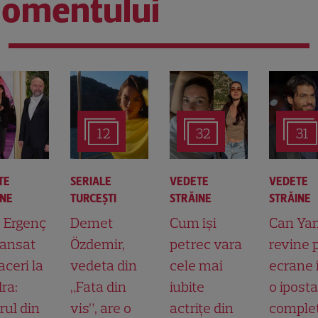
omentului
12
32
31
TE
SERIALE
VEDETE
VEDETE
INE
TURCEŞTI
STRĂINE
STRĂINE
t Ergenç
Demet
Cum își
Can Ya
lansat
Özdemir,
petrec vara
revine 
aceri la
vedeta din
cele mai
ecrane 
ra:
„Fata din
iubite
o ipost
rul din
vis”, are o
actrițe din
comple