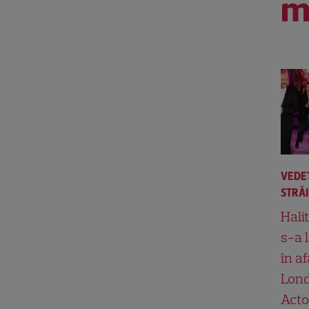
m
VEDE
STRĂ
Hali
s-a 
în af
Lond
Acto