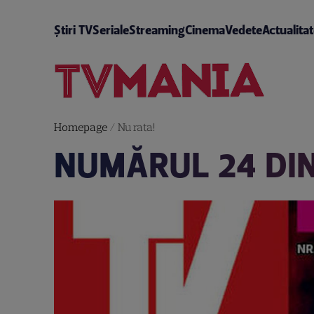
Știri TV
Seriale
Streaming
Cinema
Vedete
Actualita
Homepage
/
Nu rata!
NUMĂRUL 24 DIN