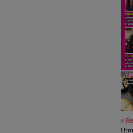
Re
Urm