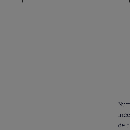
Numă
înce
de d