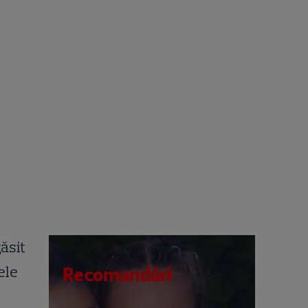
găsit
ele
Recomandări