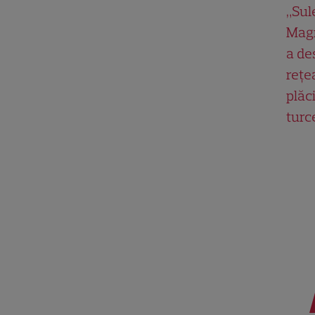
„Su
Magn
a de
rețe
plăci
turc