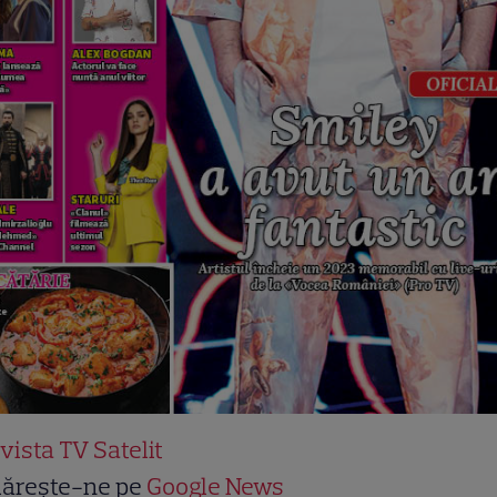
vista TV Satelit
ărește-ne pe
Google News