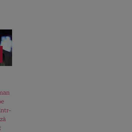
man
pe
într-
ază
t