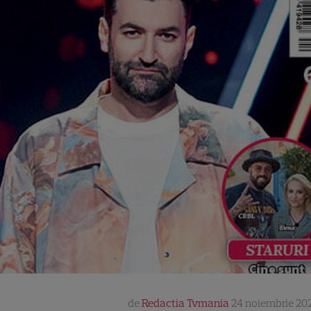
de
Redactia Tvmania
24 noiembrie 202