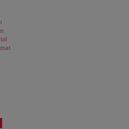
n
în
ial
ilmat
I