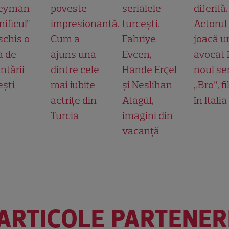
leyman
poveste
serialele
diferită.
ificul”
impresionantă.
turcești.
Actorul
schis o
Cum a
Fahriye
joacă u
a de
ajuns una
Evcen,
avocat 
ntării
dintre cele
Hande Erçel
noul ser
ești
mai iubite
și Neslihan
„Bro”, f
actrițe din
Atagül,
în Italia
Turcia
imagini din
vacanță
ARTICOLE PARTENER