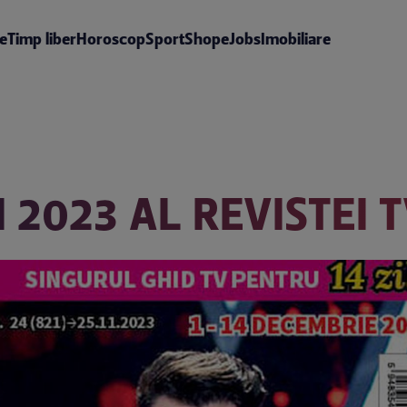
te
Timp liber
Horoscop
Sport
Shop
eJobs
Imobiliare
 2023 AL REVISTEI T