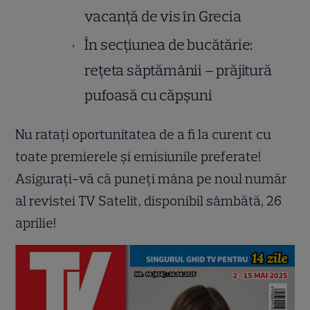
vacanță de vis în Grecia
În secțiunea de bucătărie:
rețeta săptămânii – prăjitură
pufoasă cu căpșuni
Nu ratați oportunitatea de a fi la curent cu
toate premierele și emisiunile preferate!
Asigurați-vă că puneți mâna pe noul număr
al revistei TV Satelit, disponibil sâmbătă, 26
aprilie!