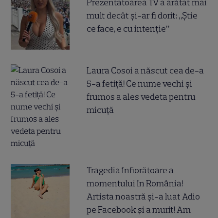
Prezentatoarea TV a arătat mai
mult decât și-ar fi dorit: „Știe
ce face, e cu intenție”
Laura Cosoi a născut cea de-a
5-a fetiță! Ce nume vechi și
frumos a ales vedeta pentru
micuță
Tragedia înfiorătoare a
momentului în România!
Artista noastră și-a luat Adio
pe Facebook și a murit! Am