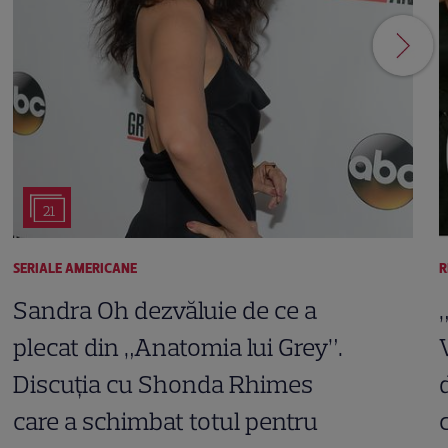
21
SERIALE AMERICANE
R
Sandra Oh dezvăluie de ce a
plecat din „Anatomia lui Grey”.
Discuția cu Shonda Rhimes
care a schimbat totul pentru