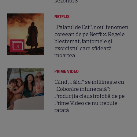
sezonul 3
NETFLIX
„Palatul de Est”, noul fenomen
coreean de pe Netflix: Regele
blestemat, fantomele și
5
exorcistul care sfidează
moartea
PRIME VIDEO
Când „Fălci” se întâlnește cu
„Coborâre întunecată”:
Producția claustrofobă de pe
Prime Video ce nu trebuie
ratată