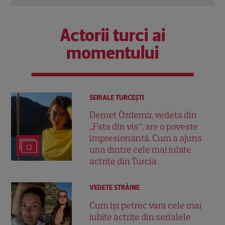
Actorii turci ai
momentului
SERIALE TURCEŞTI
Demet Özdemir, vedeta din
„Fata din vis”, are o poveste
impresionantă. Cum a ajuns
12
una dintre cele mai iubite
actrițe din Turcia
VEDETE STRĂINE
Cum își petrec vara cele mai
iubite actrițe din serialele