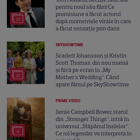
pentru noul său film! Ce
promisiune a făcut actorul
13
după momentele virale în care
a făcut senzație prin dans
SKYSHOWTIME
Scarlett Johansson și Kristin
Scott Thomas, din nou mamă
și fiică pe ecran în „My
13
Mother's Wedding”. Când
apare filmul pe SkyShowtime
PRIME VIDEO
Jamie Campbell Bower, starul
din „Stranger Things”, intră în
universul „Stăpânul Inelelor”.
9
Ce rol legendar va interpreta în