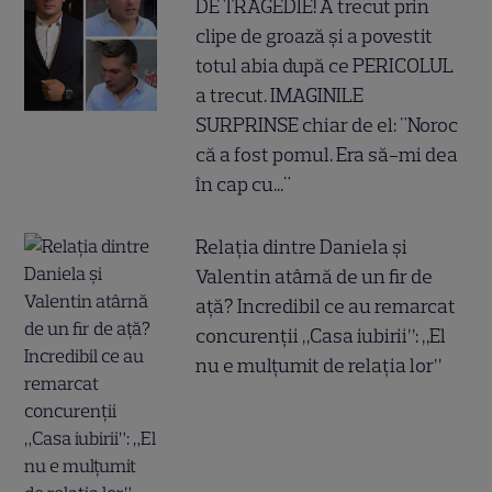
DE TRAGEDIE! A trecut prin
clipe de groază și a povestit
totul abia după ce PERICOLUL
a trecut. IMAGINILE
SURPRINSE chiar de el: "Noroc
că a fost pomul. Era să-mi dea
în cap cu..."
Relația dintre Daniela și
Valentin atârnă de un fir de
ață? Incredibil ce au remarcat
concurenții „Casa iubirii”: „El
nu e mulțumit de relația lor”