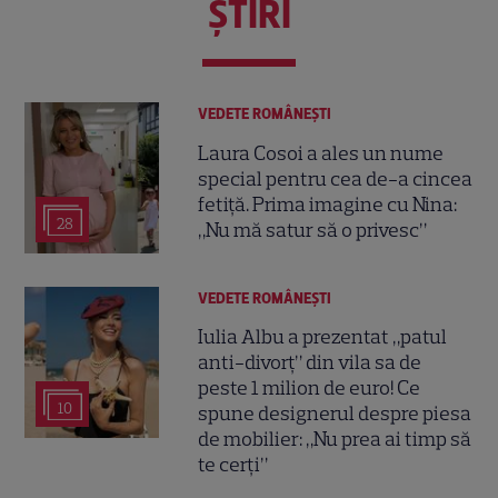
ŞTIRI
VEDETE ROMÂNEŞTI
Laura Cosoi a ales un nume
special pentru cea de-a cincea
fetiță. Prima imagine cu Nina:
28
„Nu mă satur să o privesc”
VEDETE ROMÂNEŞTI
Iulia Albu a prezentat „patul
anti-divorț” din vila sa de
peste 1 milion de euro! Ce
10
spune designerul despre piesa
de mobilier: „Nu prea ai timp să
te cerți”