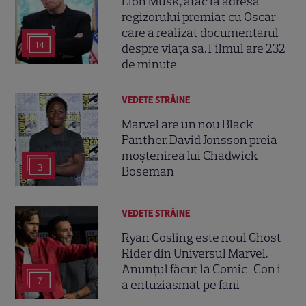
Elon Musk, atac la adresa
regizorului premiat cu Oscar
care a realizat documentarul
14
despre viața sa. Filmul are 232
de minute
VEDETE STRĂINE
Marvel are un nou Black
Panther. David Jonsson preia
moștenirea lui Chadwick
3
Boseman
VEDETE STRĂINE
Ryan Gosling este noul Ghost
Rider din Universul Marvel.
Anunțul făcut la Comic-Con i-
7
a entuziasmat pe fani