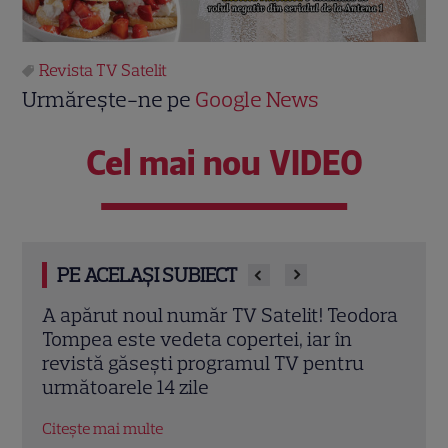
Revista TV Satelit
Urmărește-ne pe
Google News
Cel mai nou VIDEO
PE ACELAȘI SUBIECT
dora
A apărut revista TV Satelit din 6 iunie
TV S
2026! Alexandra Tudor aduce spectacolul
Irin
u
Mondialului de fotbal la Antena 1
de fo
Citește mai multe
Citeș