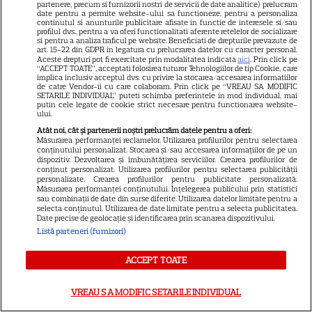
partenere, precum si furnizorii nostri de servicii de date analitice) prelucram
Gabriela Oțil a publicat imagini
date pentru a permite website-ului sa functioneze, pentru a personaliza
continutul si anunturile publicitare afisate in functie de interesele si/sau
de la nuntă, la aniversarea
profilul dvs., pentru a va oferi functionalitati aferente retelelor de socializare
si pentru a analiza traficul pe website. Beneficiati de drepturile prevazute de
căsătoriei cu Dani Oțil: „Fără
art. 15-22 din GDPR in legatura cu prelucrarea datelor cu caracter personal.
36
grija lui «ce o să zică lumea»”
Aceste drepturi pot fi exercitate prin modalitatea indicata
aici
. Prin click pe
“ACCEPT TOATE”, acceptati folosirea tuturor Tehnologiilor de tip Cookie, care
implica inclusiv acceptul dvs. cu privire la stocarea/accesarea informatiilor
de catre Vendor-ii cu care colaboram. Prin click pe “VREAU SA MODIFIC
SETARILE INDIVIDUAL” puteti schimba preferintele in mod individual, mai
putin cele legate de cookie strict necesare pentru functionarea website-
ului.
Atât noi, cât și partenerii noștri prelucrăm datele pentru a oferi:
Măsurarea performanței reclamelor. Utilizarea profilurilor pentru selectarea
conținutului personalizat. Stocarea și/sau accesarea informațiilor de pe un
dispozitiv. Dezvoltarea și îmbunătățirea serviciilor. Crearea profilurilor de
conținut personalizat. Utilizarea profilurilor pentru selectarea publicității
personalizate. Crearea profilurilor pentru publicitate personalizată.
Măsurarea performanței conținutului. Înțelegerea publicului prin statistici
sau combinații de date din surse diferite. Utilizarea datelor limitate pentru a
selecta conținutul. Utilizarea de date limitate pentru a selecta publicitatea.
Date precise de geolocație și identificarea prin scanarea dispozitivului.
Despre Tvmania
Listă parteneri (furnizori)
Contact
ACCEPT TOATE
Contacte televiziuni
Abonamente
VREAU SA MODIFIC SETARILE INDIVIDUAL
Publicitate