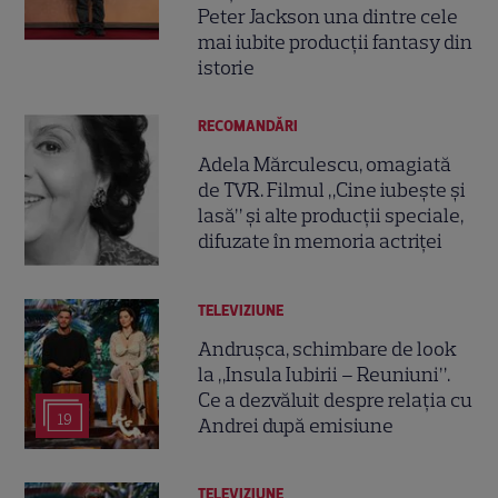
Peter Jackson una dintre cele
mai iubite producții fantasy din
istorie
RECOMANDĂRI
Adela Mărculescu, omagiată
de TVR. Filmul „Cine iubește și
lasă” și alte producții speciale,
difuzate în memoria actriței
TELEVIZIUNE
Andrușca, schimbare de look
la „Insula Iubirii – Reuniuni”.
Ce a dezvăluit despre relația cu
19
Andrei după emisiune
TELEVIZIUNE