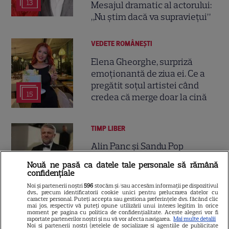
13
Mesajul dramatic al actorului:
„Nu știm dacă va supraviețui”
VEDETE ROMÂNEŞTI
Elena Gheorghe, surpriză
emoționantă de ziua ei. Ce a
pregătit soțul artistei când
15
credea că merge doar la cină
TIMP LIBER
Alin Panc și Sandu Pop
construiesc „satul cultural al
Nouă ne pasă ca datele tale personale să rămână
viitorului” în România. Cum va
confidențiale
3
arăta Transylvania Creators
Noi și partenerii noștri
596
stocăm și/sau accesăm informații pe dispozitivul
Village
dvs., precum identificatorii cookie unici pentru prelucrarea datelor cu
caracter personal. Puteți accepta sau gestiona preferințele dvs. făcând clic
mai jos, respectiv vă puteți opune utilizării unui interes legitim în orice
moment pe pagina cu politica de confidențialitate. Aceste alegeri vor fi
raportate partenerilor noștri și nu vă vor afecta navigarea.
Mai multe detalii
VEDETE ROMÂNEŞTI
Noi si partenerii nostri (retelele de socializare si agentiile de publicitate