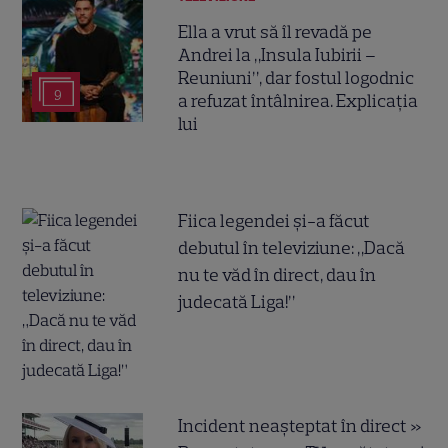
Ella a vrut să îl revadă pe
Andrei la „Insula Iubirii –
Reuniuni”, dar fostul logodnic
9
a refuzat întâlnirea. Explicația
lui
Fiica legendei și-a făcut
debutul în televiziune: „Dacă
nu te văd în direct, dau în
judecată Liga!”
Incident neașteptat în direct »