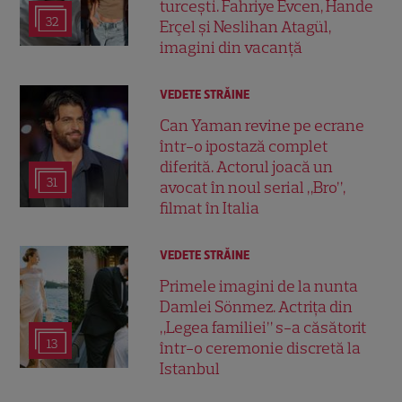
turcești. Fahriye Evcen, Hande
32
Erçel și Neslihan Atagül,
imagini din vacanță
VEDETE STRĂINE
Can Yaman revine pe ecrane
într-o ipostază complet
diferită. Actorul joacă un
31
avocat în noul serial „Bro”,
filmat în Italia
VEDETE STRĂINE
Primele imagini de la nunta
Damlei Sönmez. Actrița din
„Legea familiei” s-a căsătorit
13
într-o ceremonie discretă la
Istanbul