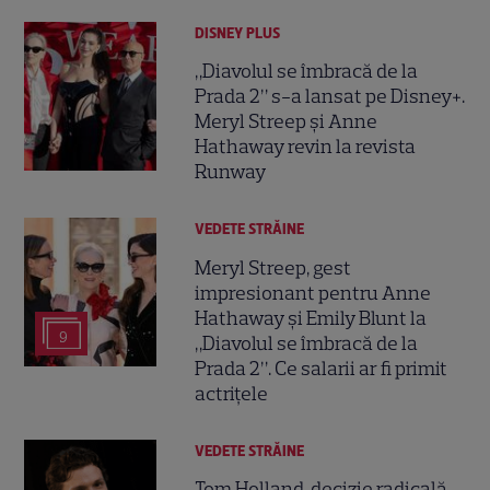
DISNEY PLUS
„Diavolul se îmbracă de la
Prada 2” s-a lansat pe Disney+.
Meryl Streep și Anne
Hathaway revin la revista
Runway
VEDETE STRĂINE
Meryl Streep, gest
impresionant pentru Anne
Hathaway și Emily Blunt la
9
„Diavolul se îmbracă de la
Prada 2”. Ce salarii ar fi primit
actrițele
VEDETE STRĂINE
Tom Holland, decizie radicală