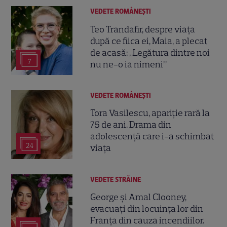
VEDETE ROMÂNEŞTI
Teo Trandafir, despre viața
după ce fiica ei, Maia, a plecat
de acasă: „Legătura dintre noi
7
nu ne-o ia nimeni”
VEDETE ROMÂNEŞTI
Tora Vasilescu, apariție rară la
75 de ani. Drama din
adolescență care i-a schimbat
24
viața
VEDETE STRĂINE
George și Amal Clooney,
evacuați din locuința lor din
Franța din cauza incendiilor.