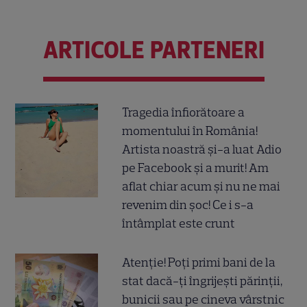
ARTICOLE PARTENERI
Tragedia înfiorătoare a
momentului în România!
Artista noastră și-a luat Adio
pe Facebook și a murit! Am
aflat chiar acum și nu ne mai
revenim din șoc! Ce i s-a
întâmplat este crunt
Atenție! Poți primi bani de la
stat dacă-ți îngrijești părinții,
bunicii sau pe cineva vârstnic