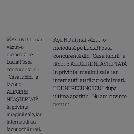
Așa NU ai mai văzut-o
niciodată pe Lucia! Fosta
concurentă din "Casa Iubirii" a
făcut o ALEGERE NEAȘTEPTATĂ
în privința imaginii sale, iar
internauții au făcut ochii mari.
E DE NERECUNOSCUT după
ultima apariție: "Nu am cuvinte
pentru..."