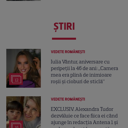
ŞTIRI
VEDETE ROMÂNEŞTI
Iulia Vântur, aniversare cu
peripeții la 46 de ani: „Camera
mea era plină de inimioare
12
roșii și cioburi de sticlă”
VEDETE ROMÂNEŞTI
EXCLUSIV. Alexandra Tudor
dezvăluie ce face fiica ei când
ajunge în redacția Antena 1 și
16