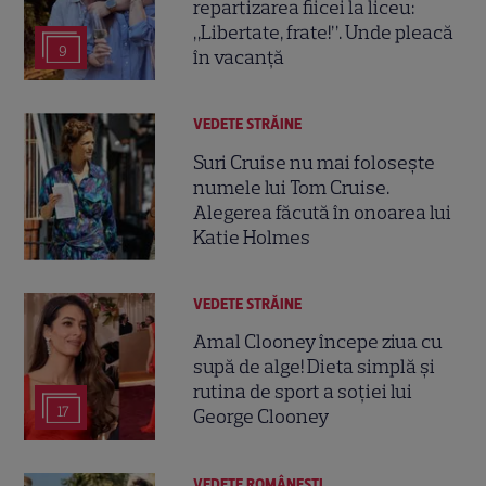
repartizarea fiicei la liceu:
„Libertate, frate!”. Unde pleacă
9
în vacanță
VEDETE STRĂINE
Suri Cruise nu mai folosește
numele lui Tom Cruise.
Alegerea făcută în onoarea lui
Katie Holmes
VEDETE STRĂINE
Amal Clooney începe ziua cu
supă de alge! Dieta simplă și
rutina de sport a soției lui
17
George Clooney
VEDETE ROMÂNEŞTI