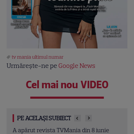
tv mania ultimul numar
Urmărește-ne pe
Google News
Cel mai nou VIDEO
PE ACELAȘI SUBIECT
e
Revista TVmania din 1 iunie 2026. Chef
Revi