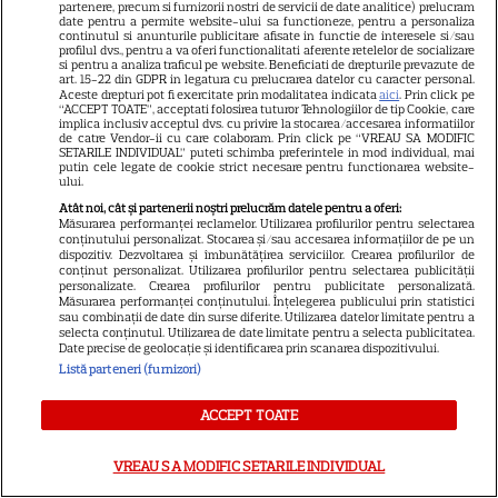
partenere, precum si furnizorii nostri de servicii de date analitice) prelucram
date pentru a permite website-ului sa functioneze, pentru a personaliza
GSP
continutul si anunturile publicitare afisate in functie de interesele si/sau
profilul dvs., pentru a va oferi functionalitati aferente retelelor de socializare
Știri mondene
si pentru a analiza traficul pe website. Beneficiati de drepturile prevazute de
art. 15-22 din GDPR in legatura cu prelucrarea datelor cu caracter personal.
Avantaje
Aceste drepturi pot fi exercitate prin modalitatea indicata
aici
. Prin click pe
“ACCEPT TOATE”, acceptati folosirea tuturor Tehnologiilor de tip Cookie, care
implica inclusiv acceptul dvs. cu privire la stocarea/accesarea informatiilor
Elle
de catre Vendor-ii cu care colaboram. Prin click pe “VREAU SA MODIFIC
SETARILE INDIVIDUAL” puteti schimba preferintele in mod individual, mai
Unica
putin cele legate de cookie strict necesare pentru functionarea website-
ului.
Retete practice
Atât noi, cât și partenerii noștri prelucrăm datele pentru a oferi:
Măsurarea performanței reclamelor. Utilizarea profilurilor pentru selectarea
conținutului personalizat. Stocarea și/sau accesarea informațiilor de pe un
dispozitiv. Dezvoltarea și îmbunătățirea serviciilor. Crearea profilurilor de
URMĂREȘTE-NE PE
conținut personalizat. Utilizarea profilurilor pentru selectarea publicității
personalizate. Crearea profilurilor pentru publicitate personalizată.
Măsurarea performanței conținutului. Înțelegerea publicului prin statistici
sau combinații de date din surse diferite. Utilizarea datelor limitate pentru a
selecta conținutul. Utilizarea de date limitate pentru a selecta publicitatea.
Date precise de geolocație și identificarea prin scanarea dispozitivului.
Listă parteneri (furnizori)
Copyright
2026
Ringier Romania – Toate Drepturile rezervate
ACCEPT TOATE
VREAU SA MODIFIC SETARILE INDIVIDUAL
Pariază responsabil! Decizia ONJN nr. 821/25.09.2025.