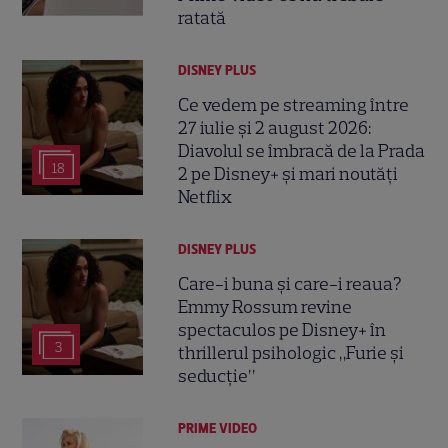
ratată
DISNEY PLUS
Ce vedem pe streaming între
27 iulie și 2 august 2026:
Diavolul se îmbracă de la Prada
18
2 pe Disney+ și mari noutăți
Netflix
DISNEY PLUS
Care-i buna și care-i reaua?
Emmy Rossum revine
spectaculos pe Disney+ în
3
thrillerul psihologic „Furie și
seducție”
PRIME VIDEO