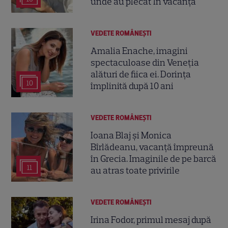
unde au plecat în vacanță
VEDETE ROMÂNEŞTI
Amalia Enache, imagini
spectaculoase din Veneția
alături de fiica ei. Dorința
10
împlinită după 10 ani
VEDETE ROMÂNEŞTI
Ioana Blaj și Monica
Bîrlădeanu, vacanță împreună
în Grecia. Imaginile de pe barcă
11
au atras toate privirile
VEDETE ROMÂNEŞTI
Irina Fodor, primul mesaj după