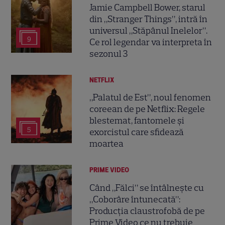
Jamie Campbell Bower, starul
din „Stranger Things”, intră în
universul „Stăpânul Inelelor”.
9
Ce rol legendar va interpreta în
sezonul 3
NETFLIX
„Palatul de Est”, noul fenomen
coreean de pe Netflix: Regele
blestemat, fantomele și
5
exorcistul care sfidează
moartea
PRIME VIDEO
Când „Fălci” se întâlnește cu
„Coborâre întunecată”:
Producția claustrofobă de pe
Prime Video ce nu trebuie