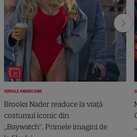
20
SERIALE AMERICANE
S
Brooks Nader readuce la viață
costumul iconic din
„Baywatch”. Primele imagini de