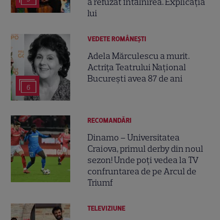
a refuzat întâlnirea. Explicația
lui
VEDETE ROMÂNEŞTI
Adela Mărculescu a murit.
Actrița Teatrului Național
București avea 87 de ani
6
RECOMANDĂRI
Dinamo – Universitatea
Craiova, primul derby din noul
sezon! Unde poți vedea la TV
confruntarea de pe Arcul de
Triumf
TELEVIZIUNE