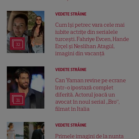
VEDETE STRĂINE
Cum își petrec vara cele mai
iubite actrițe din serialele
turcești. Fahriye Evcen, Hande
32
Erçel și Neslihan Atagül,
imagini din vacanță
VEDETE STRĂINE
Can Yaman revine pe ecrane
într-o ipostază complet
diferită. Actorul joacă un
31
avocat în noul serial „Bro”,
filmat în Italia
VEDETE STRĂINE
Primele imagini de la nunta