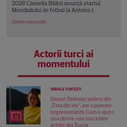
Richard pe copertă și recomandările
Pope
săptămânii 5-11 iunie
„Traf
Citește mai multe
Citeș
Actorii turci ai
momentului
SERIALE TURCEŞTI
Demet Özdemir, vedeta din
„Fata din vis”, are o poveste
impresionantă. Cum a ajuns
12
una dintre cele mai iubite
actrițe din Turcia