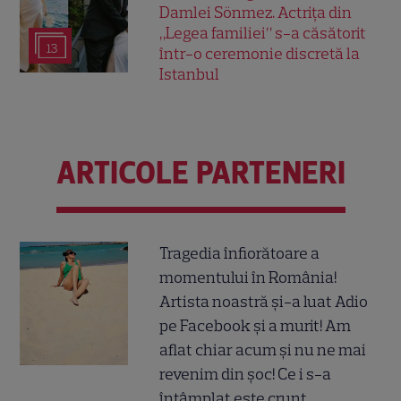
Damlei Sönmez. Actrița din
„Legea familiei” s-a căsătorit
13
într-o ceremonie discretă la
Istanbul
ARTICOLE PARTENERI
Tragedia înfiorătoare a
momentului în România!
Artista noastră și-a luat Adio
pe Facebook și a murit! Am
aflat chiar acum și nu ne mai
revenim din șoc! Ce i s-a
întâmplat este crunt