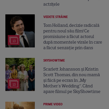
actrițele
VEDETE STRĂINE
Tom Holland, decizie radicală
pentru noul său film! Ce
promisiune a făcut actorul
13
după momentele virale în care
a făcut senzație prin dans
SKYSHOWTIME
Scarlett Johansson și Kristin
Scott Thomas, din nou mamă
și fiică pe ecran în „My
13
Mother's Wedding”. Când
apare filmul pe SkyShowtime
PRIME VIDEO