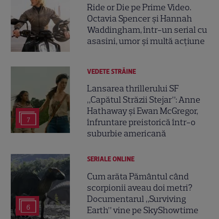
Ride or Die pe Prime Video.
Octavia Spencer și Hannah
Waddingham, într-un serial cu
asasini, umor și multă acțiune
VEDETE STRĂINE
Lansarea thrillerului SF
„Capătul Străzii Stejar”: Anne
Hathaway și Ewan McGregor,
7
înfruntare preistorică într-o
suburbie americană
SERIALE ONLINE
Cum arăta Pământul când
scorpionii aveau doi metri?
Documentarul „Surviving
6
Earth” vine pe SkyShowtime