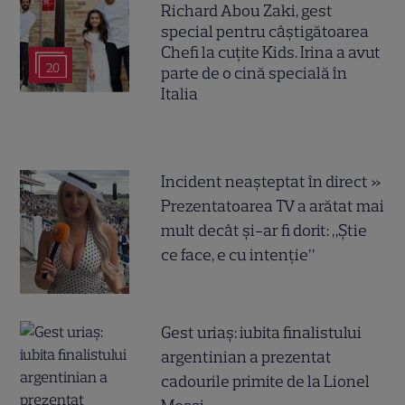
Richard Abou Zaki, gest
special pentru câștigătoarea
Chefi la cuțite Kids. Irina a avut
20
parte de o cină specială în
Italia
Incident neașteptat în direct »
Prezentatoarea TV a arătat mai
mult decât și-ar fi dorit: „Știe
ce face, e cu intenție”
Gest uriaș: iubita finalistului
argentinian a prezentat
cadourile primite de la Lionel