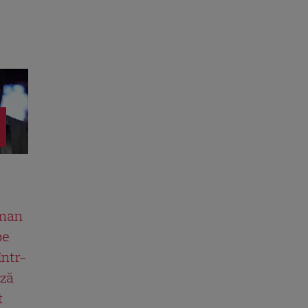
man
pe
într-
ază
t