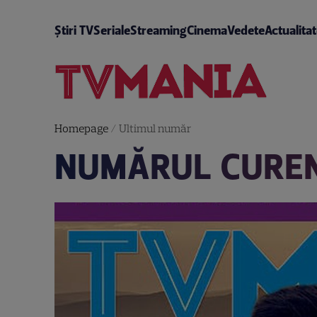
Știri TV
Seriale
Streaming
Cinema
Vedete
Actualita
Homepage
/
Ultimul număr
NUMĂRUL CUREN