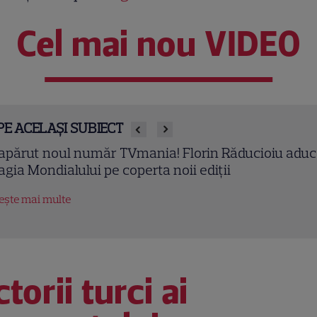
Cel mai nou VIDEO
PE ACELAȘI SUBIECT
apărut revista TVMania din 8 iunie 2026! Camelia
lțoi anunță startul Mondialului de fotbal la Antena 
tește mai multe
torii turci ai