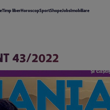
te
Timp liber
Horoscop
Sport
Shop
eJobs
Imobiliare
T 43/2022