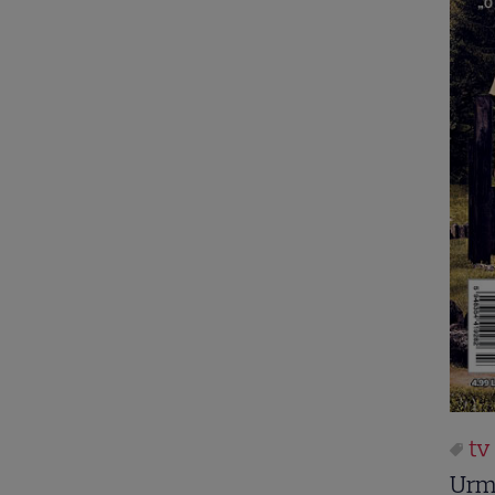
tv
Urm