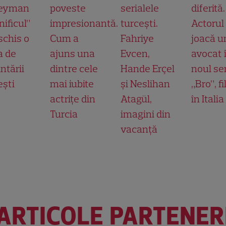
leyman
poveste
serialele
diferită.
ificul”
impresionantă.
turcești.
Actorul
schis o
Cum a
Fahriye
joacă u
a de
ajuns una
Evcen,
avocat 
ntării
dintre cele
Hande Erçel
noul ser
ești
mai iubite
și Neslihan
„Bro”, f
actrițe din
Atagül,
în Italia
Turcia
imagini din
vacanță
ARTICOLE PARTENER