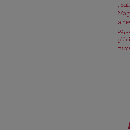
„Su
Magn
a de
rețe
plăci
turc