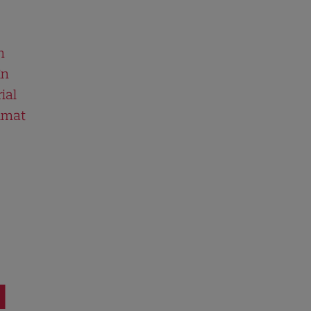
n
în
ial
ilmat
I