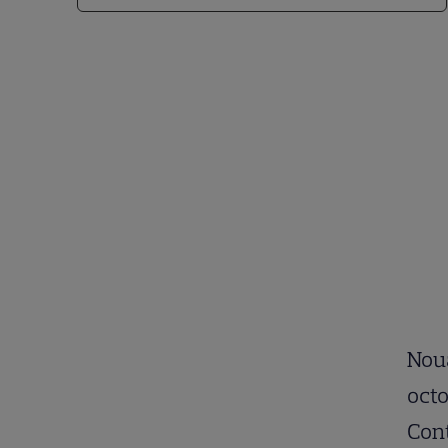
Noua
octo
Con