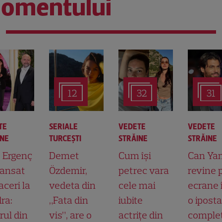
omentului
12
32
31
TE
SERIALE
VEDETE
VEDETE
INE
TURCEŞTI
STRĂINE
STRĂINE
t Ergenç
Demet
Cum își
Can Ya
lansat
Özdemir,
petrec vara
revine 
aceri la
vedeta din
cele mai
ecrane 
ra:
„Fata din
iubite
o ipost
rul din
vis”, are o
actrițe din
comple