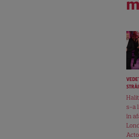
m
VEDE
STRĂ
Hali
s-a 
în af
Lond
Acto