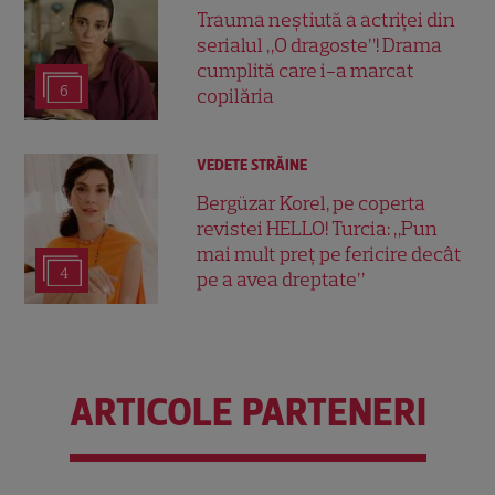
Trauma neștiută a actriței din
serialul „O dragoste”! Drama
cumplită care i-a marcat
6
copilăria
VEDETE STRĂINE
Bergüzar Korel, pe coperta
revistei HELLO! Turcia: „Pun
mai mult preț pe fericire decât
4
pe a avea dreptate”
ARTICOLE PARTENERI