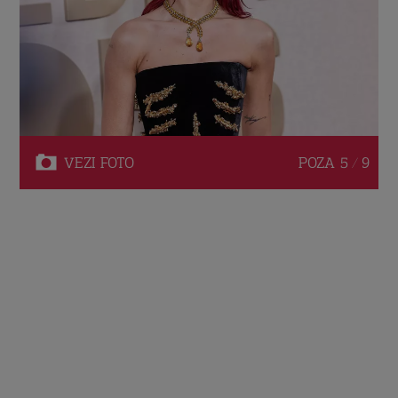
VEZI
FOTO
POZA
5 / 9