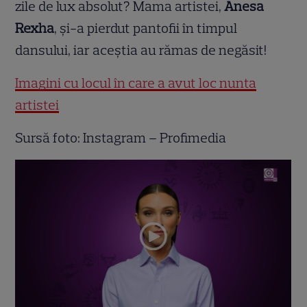
zile de lux absolut? Mama artistei,
Anesa
Rexha
, și-a pierdut pantofii în timpul
dansului, iar aceștia au rămas de negăsit!
Imagini cu locul în care a avut loc nunta
artistei
Sursă foto: Instagram – Profimedia