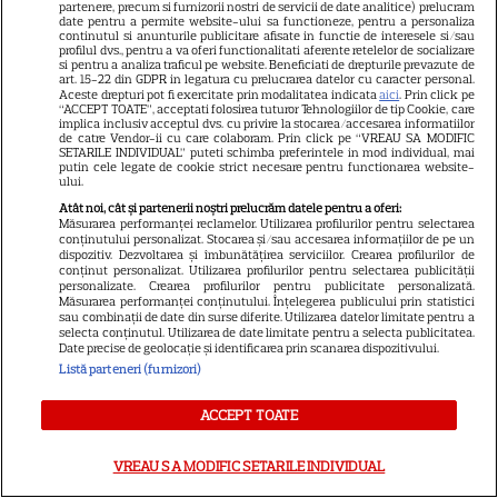
partenere, precum si furnizorii nostri de servicii de date analitice) prelucram
decizie care îi poate schimba
date pentru a permite website-ului sa functioneze, pentru a personaliza
continutul si anunturile publicitare afisate in functie de interesele si/sau
complet viața
profilul dvs., pentru a va oferi functionalitati aferente retelelor de socializare
si pentru a analiza traficul pe website. Beneficiati de drepturile prevazute de
art. 15-22 din GDPR in legatura cu prelucrarea datelor cu caracter personal.
Aceste drepturi pot fi exercitate prin modalitatea indicata
aici
. Prin click pe
“ACCEPT TOATE”, acceptati folosirea tuturor Tehnologiilor de tip Cookie, care
HOROSCOP
implica inclusiv acceptul dvs. cu privire la stocarea/accesarea informatiilor
de catre Vendor-ii cu care colaboram. Prin click pe “VREAU SA MODIFIC
Mercur retrograd în iulie 2026
SETARILE INDIVIDUAL” puteti schimba preferintele in mod individual, mai
putin cele legate de cookie strict necesare pentru functionarea website-
aduce schimbări radicale. Trei
ului.
zodii își rescriu destinul în
Atât noi, cât și partenerii noștri prelucrăm datele pentru a oferi:
Măsurarea performanței reclamelor. Utilizarea profilurilor pentru selectarea
această vară
conținutului personalizat. Stocarea și/sau accesarea informațiilor de pe un
dispozitiv. Dezvoltarea și îmbunătățirea serviciilor. Crearea profilurilor de
conținut personalizat. Utilizarea profilurilor pentru selectarea publicității
personalizate. Crearea profilurilor pentru publicitate personalizată.
Măsurarea performanței conținutului. Înțelegerea publicului prin statistici
sau combinații de date din surse diferite. Utilizarea datelor limitate pentru a
selecta conținutul. Utilizarea de date limitate pentru a selecta publicitatea.
Ivana Knoll „a fugit” de la
Date precise de geolocație și identificarea prin scanarea dispozitivului.
Listă parteneri (furnizori)
Mondial în „Capitala mondială
a petrecerilor” » Mesaj pentru
ACCEPT TOATE
doi fotbaliști spanioli: „Bravo,
VREAU SA MODIFIC SETARILE INDIVIDUAL
copile!”