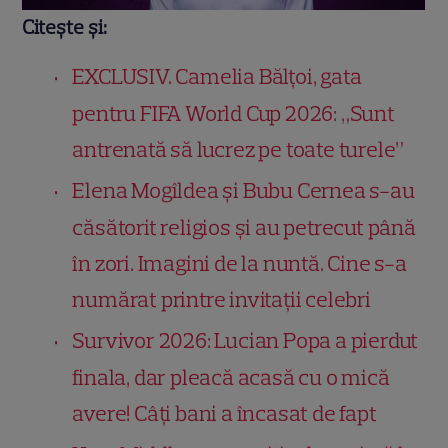
Citește și:
EXCLUSIV. Camelia Bălțoi, gata
pentru FIFA World Cup 2026: „Sunt
antrenată să lucrez pe toate turele”
Elena Mogîldea și Bubu Cernea s-au
căsătorit religios și au petrecut până
în zori. Imagini de la nuntă. Cine s-a
numărat printre invitații celebri
Survivor 2026: Lucian Popa a pierdut
finala, dar pleacă acasă cu o mică
avere! Câți bani a încasat de fapt