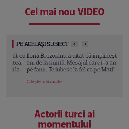
Cel mai nou VIDEO
PE ACELAȘI SUBIECT
at cu
Ilona Brezoianu a uitat că împlinește doi
Cu c
tea,
ani de la nuntă. Mesajul care i-a amuzat
a re
 la
pe fani: „Te iubesc la fel ca pe Mati”
TV a
câșt
Citește mai multe
Citeș
Actorii turci ai
momentului