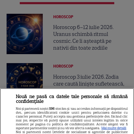
HOROSCOP
Horoscop 6–12 iulie 2026.
Uranus schimbă ritmul
cosmic. Ce îi așteaptă pe
nativii din toate zodiile
HOROSCOP
Horoscop 3 iulie 2026. Zodia
care caută liniște sufletească,
în timp ce alta își impune
Nouă ne pasă ca datele tale personale să rămână
punctul de vedere
confidențiale
Noi și partenerii noștri
596
stocăm și/sau accesăm informații pe dispozitivul
dvs., precum identificatorii cookie unici pentru prelucrarea datelor cu
HOROSCOP
caracter personal. Puteți accepta sau gestiona preferințele dvs. făcând clic
mai jos, respectiv vă puteți opune utilizării unui interes legitim în orice
moment pe pagina cu politica de confidențialitate. Aceste alegeri vor fi
Horoscop joi, 2 iulie 2026. O
raportate partenerilor noștri și nu vă vor afecta navigarea.
Mai multe detalii
Noi si partenerii nostri (retelele de socializare si agentiile de publicitate
zodie este forțată să ia o