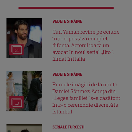
VEDETE STRĂINE
Can Yaman revine pe ecrane
într-o ipostază complet
diferită. Actorul joacă un
31
avocat în noul serial „Bro”,
filmat în Italia
VEDETE STRĂINE
Primele imagini de la nunta
Damlei Sönmez. Actrița din
„Legea familiei” s-a căsătorit
13
într-o ceremonie discretă la
Istanbul
SERIALE TURCEŞTI