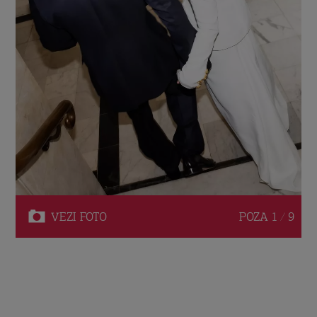
VEZI
FOTO
POZA
1 / 9