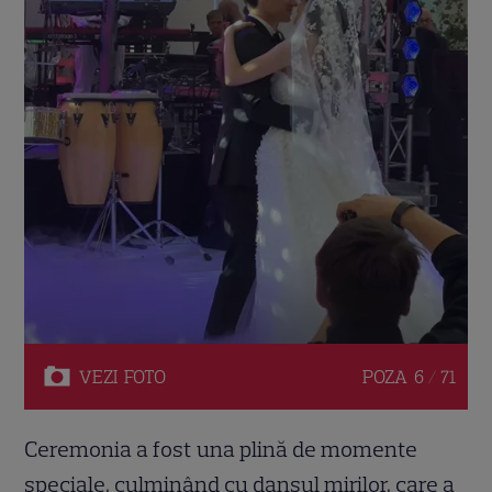
VEZI
FOTO
POZA
6 / 71
Ceremonia a fost una plină de momente
speciale, culminând cu dansul mirilor, care a