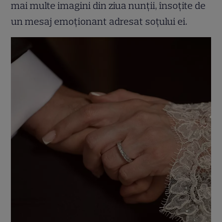
mai multe imagini din ziua nunții, însoțite de
un mesaj emoționant adresat soțului ei.