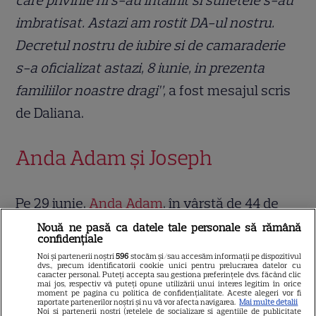
care privirile ni s-au intalnit si sufletele s-au
imbratisat. Astazi am rostit DA-ul nostru.
Decretul nostru de iubire si de camaraderie
s-a oficializat astazi, 8 iunie, in prezenta
familiilor noastre dragi”,
a fost mesajul scris
de Daliana.
Anda Adam și Joseph
Pe 29 iunie,
Anda Adam
, în vârstă de 44 de
ani, și-a unit destinul cu afaceristul Yosif
Nouă ne pasă ca datele tale personale să rămână
confidențiale
Mohaci, într-o ceremonie urmată de o
Noi și partenerii noștri
596
stocăm și/sau accesăm informații pe dispozitivul
dvs., precum identificatorii cookie unici pentru prelucrarea datelor cu
petrecere cu totul atipică. Spre deosebire de
caracter personal. Puteți accepta sau gestiona preferințele dvs. făcând clic
mai jos, respectiv vă puteți opune utilizării unui interes legitim în orice
tradiționalele nunți organizate în restaurante
moment pe pagina cu politica de confidențialitate. Aceste alegeri vor fi
raportate partenerilor noștri și nu vă vor afecta navigarea.
Mai multe detalii
Noi si partenerii nostri (retelele de socializare si agentiile de publicitate