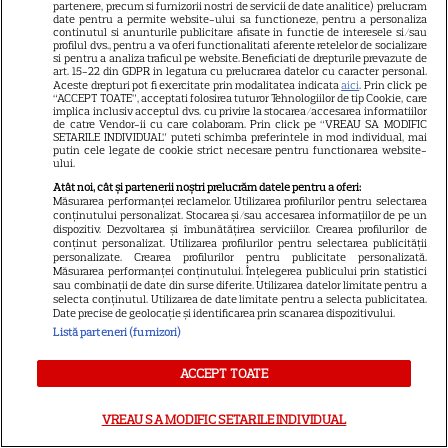
luxoase, cei doi au ales să sărbătorească
partenere, precum si furnizorii nostri de servicii de date analitice) prelucram
date pentru a permite website-ului sa functioneze, pentru a personaliza
alături de invitați într-un club.
continutul si anunturile publicitare afisate in functie de interesele si/sau
profilul dvs., pentru a va oferi functionalitati aferente retelelor de socializare
si pentru a analiza traficul pe website. Beneficiati de drepturile prevazute de
art. 15-22 din GDPR in legatura cu prelucrarea datelor cu caracter personal.
Anda Adam a visat la o nuntă spectaculoasă,
Aceste drepturi pot fi exercitate prin modalitatea indicata
aici
. Prin click pe
“ACCEPT TOATE”, acceptati folosirea tuturor Tehnologiilor de tip Cookie, care
iar dorința i s-a împlinit pe deplin. În ziua
implica inclusiv acceptul dvs. cu privire la stocarea/accesarea informatiilor
de catre Vendor-ii cu care colaboram. Prin click pe “VREAU SA MODIFIC
SETARILE INDIVIDUAL” puteti schimba preferintele in mod individual, mai
căsătoriei cu afaceristul Yosif Mohaci, Anda a
putin cele legate de cookie strict necesare pentru functionarea website-
ului.
purtat o rochie de prințesă, extrem de
Atât noi, cât și partenerii noștri prelucrăm datele pentru a oferi:
Măsurarea performanței reclamelor. Utilizarea profilurilor pentru selectarea
voluminoasă și impunătoare. Datorită
conținutului personalizat. Stocarea și/sau accesarea informațiilor de pe un
dispozitiv. Dezvoltarea și îmbunătățirea serviciilor. Crearea profilurilor de
dimensiunilor impresionante ale rochiei,
conținut personalizat. Utilizarea profilurilor pentru selectarea publicității
personalizate. Crearea profilurilor pentru publicitate personalizată.
artista a fost nevoită să folosească un
Măsurarea performanței conținutului. Înțelegerea publicului prin statistici
sau combinații de date din surse diferite. Utilizarea datelor limitate pentru a
selecta conținutul. Utilizarea de date limitate pentru a selecta publicitatea.
autobuz, și nu o simplă mașină, pentru a
Date precise de geolocație și identificarea prin scanarea dispozitivului.
ajunge la petrecerea organizată într-un club
Listă parteneri (furnizori)
exclusivist din București. Această alegere
ACCEPT TOATE
inedită a adăugat un strop de unicitate
VREAU SA MODIFIC SETARILE INDIVIDUAL
evenimentului, făcându-l cu adevărat