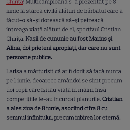
Chiriță
! Multicampioana s-a prezentat pe 8
iunie la starea civilă alături de bărbatul care a
făcut-o să-și dorească să-și petreacă
întreaga viață alături de el, sportivul Cristian
Chiriță.
Nașii de cununie au fost Marius și
Alina, doi prieteni apropiați, dar care nu sunt
persoane publice.
Larisa a mărturisit că ar fi dorit să facă nunta
pe 1 iunie, deoarece amândoi se simt precum
doi copii care își iau viața în mâini, însă
competițiile le-au încurcat planurile.
Cristian
a ales ziua de 8 iunie, asociind cifra 8 cu
semnul infinitului, precum iubirea lor eternă.