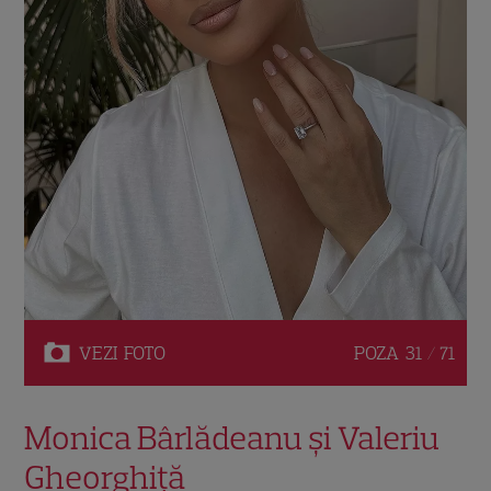
VEZI
FOTO
POZA
31 / 71
Monica Bârlădeanu și Valeriu
Gheorghiță