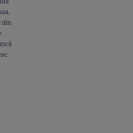
ilia
uia,
e din
e
 încă
esc