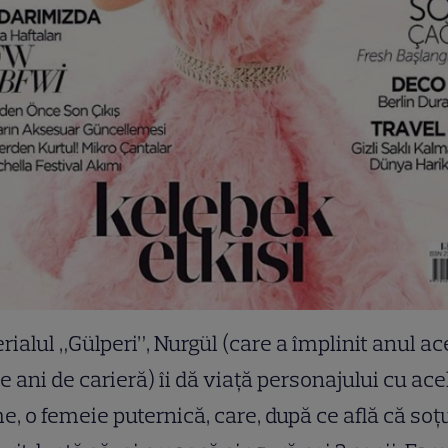
erialul „Gülperi”, Nurgül (care a împlinit anul a
e ani de carieră) îi dă viaţă personajului cu ace
, o femeie puternică, care, după ce află că soţu