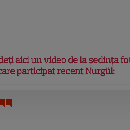
eţi aici un video de la şedinţa fo
care participat recent Nurgül: