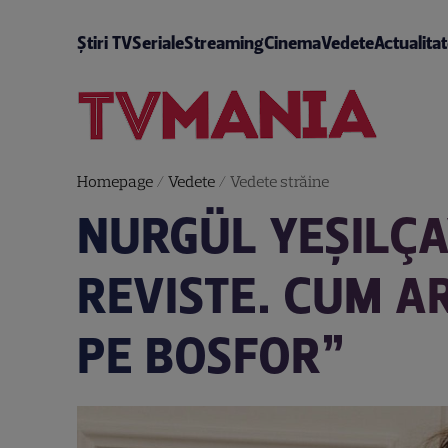
Știri TV
Seriale
Streaming
Cinema
Vedete
Actualita
Homepage
/
Vedete
/
Vedete străine
NURGÜL YEŞILÇA
REVISTE. CUM A
PE BOSFOR”