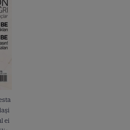
cesta
laşi
l ei