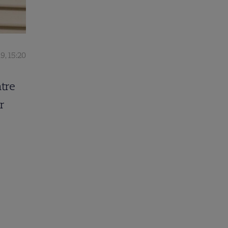
19, 15:20
ntre
r