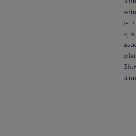
a mu
soţu
iar 
spat
avoc
o bâ
Show
ajun