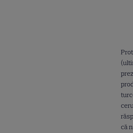
Prot
(ult
prez
prod
turc
ceru
răsp
că n