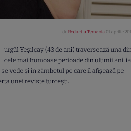
de
Redactia Tvmania
01 aprilie 20
N
urgül Yeşilçay (43 de ani) traversează una di
cele mai frumoase perioade din ultimii ani, ia
 se vede şi în zâmbetul pe care îl afişează pe
rta unei reviste turceşti.