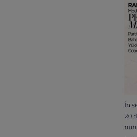
În s
20 d
nume