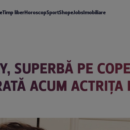
te
Timp liber
Horoscop
Sport
Shop
eJobs
Imobiliare
Y, SUPERBĂ PE COPE
RATĂ ACUM ACTRIŢA