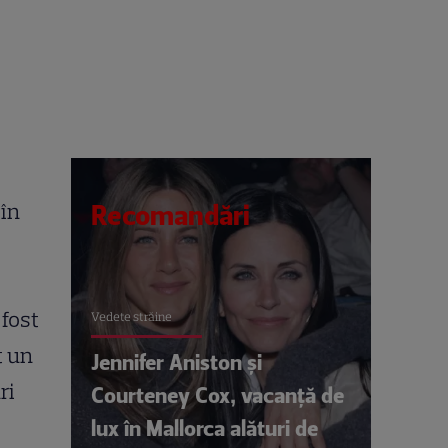
 în
Recomandări
 fost
Vedete străine
t un
Jennifer Aniston și
ri
Courteney Cox, vacanță de
lux în Mallorca alături de