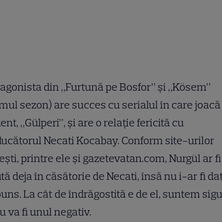
agonista din „Furtună pe Bosfor” şi „Kösem”
imul sezon) are succes cu serialul în care joacă
ent, „Gülperi”, şi are o relaţie fericită cu
ucătorul Necati Kocabay. Conform site-urilor
eşti, printre ele şi gazetevatan.com, Nurgül ar fi
tă deja în căsătorie de Necati, însă nu i-ar fi da
uns. La cât de îndrăgostită e de el, suntem sigu
u va fi unul negativ.